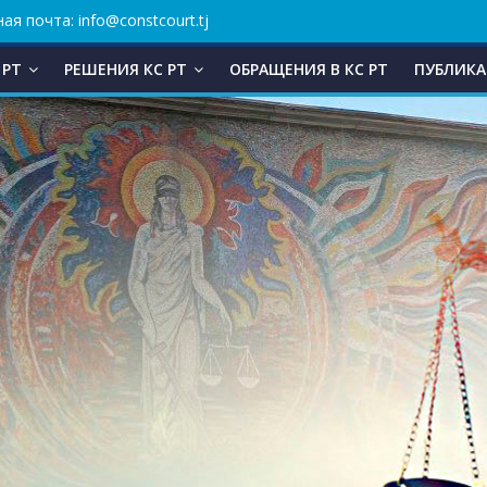
ая почта: info@constcourt.tj
 РТ
РЕШЕНИЯ КС РТ
ОБРАЩЕНИЯ В КC РТ
ПУБЛИКА