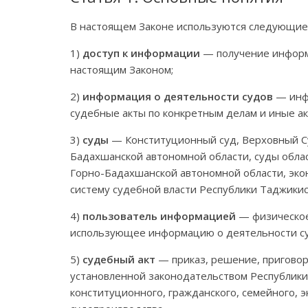
В настоящем Законе используются следующие
1)
доступ к информации
— получение информа
настоящим Законом;
2)
информация о деятельности судов
— инфо
судебные акты по конкретным делам и иные а
3)
суды
— Конституционный суд, Верховный Су
Бадахшанской автономной области, суды облас
Горно-Бадахшанской автономной области, эко
систему судебной власти Республики Таджикис
4)
пользователь информацией
— физическое
использующее информацию о деятельности су
5)
судебный акт
— приказ, решение, приговор
установленной законодательством Республики
конституционного, гражданского, семейного, 