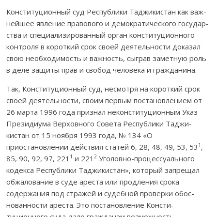
Конституционный суд Республики Таджикистан как важ­­
нейшее яв­ле­ние правового и демократического госу­дар­
ства и специали­зи­рованный ор­ган конституционного
кон­троля в короткий срок своей дея­тельности дока­зал
свою не­об­ходимость и важность, сыграв заметную роль
в деле за­щи­ты прав и свобод человека и гражданина.
Так, Конституционный суд, несмотря на короткий срок
своей дея­тельности, своим первым постановлением от
26 марта 1996 года признал неконституционным Указ
Пре­зидиума Верховного Совета Республики Тад­жи­
кистан от 15 ноября 1993 года, № 134 «О
1
приостановлении дей­ствия ста­тей 6, 28, 48, 49, 53, 53
,
1
2
85, 90, 92, 97, 221
и 221
Уголовно-про­цес­суального
кодекса Республики Таджикистан», ко­торый запрещал
об­жало­вание в суде ареста или продления срока
содержания под стражей и судебной про­верки обос­
нованности ареста. Это постановление Консти­
туционного су­­да да­ло гражданам возможность