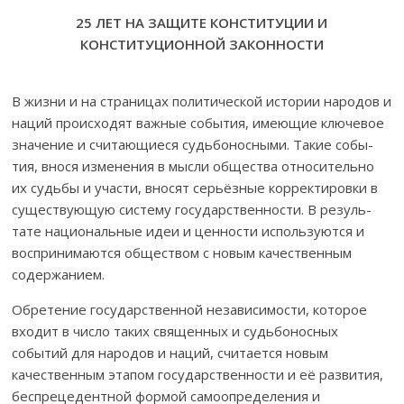
25 ЛЕТ НА ЗАЩИТЕ КОНСТИТУЦИИ И
КОНСТИТУЦИОННОЙ ЗАКОННОСТИ
В жизни и на страницах политической истории наро­дов и
наций происходят важные события, имеющие клю­чевое
значение и считающиеся судьбоносными. Такие со­бы­
тия, внося изменения в мысли общества отно­си­тельно
их судьбы и участи, вносят серьёзные корректировки в
сущес­твующую систему государственности. В резуль­
тате наци­о­нальные идеи и цен­ности используются и
воспринимаются об­ществом с новым качес­твенным
содержанием.
Обретение государственной независимости, которое
вхо­дит в число та­ких священных и судьбоносных
событий для народов и наций, считается новым
качественным эта­пом государственности и её развития,
бесп­реце­ден­тной фор­мой самоопределения и