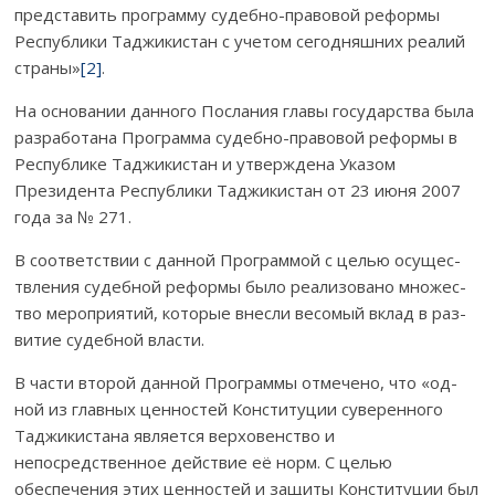
пред­ставить прог­рамму судебно-правовой реформы
Республики Таджи­кис­тан с учетом се­год­няш­них реалий
страны»
[2]
.
На основании данного Послания главы государства бы­­ла
раз­ра­бо­тана Программа судебно-правовой реформы в
Рес­публике Таджи­кистан и ут­вер­ждена Указом
Президента Республики Таджикистан от 23 июня 2007
го­да за № 271.
В соответствии с данной Программой с целью осу­щес­
твления су­деб­­­­­ной реформы было реализовано мно­жес­
тво мероприятий, которые внесли ве­сомый вклад в раз­
витие судебной власти.
В части второй данной Программы отмечено, что «од­
ной из глав­ных ценностей Конституции суверенного
Тад­жикистана является вер­хо­вен­ство и
непосредственное дей­ствие её норм. С целью
обеспечения этих цен­но­стей и за­щиты Конституции был