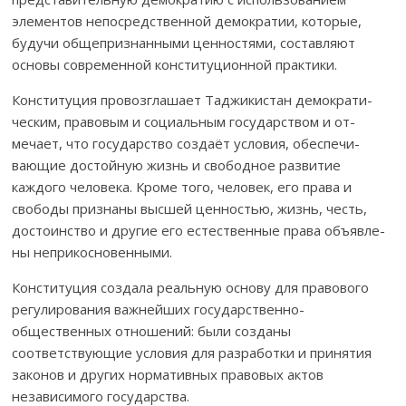
элементов непосредственной демократии, ко­­то­рые,
будучи общепризнанными ценностями, состав­ляют
основы совре­менной конституционной практики.
Конституция провозглашает Таджикистан демок­ра­ти­
ческим, пра­­­вовым и социальным государством и от­
мечает, что государство создаёт ус­ловия, обес­пе­чи­
вающие достойную жизнь и свободное развитие
каждого че­ловека. Кроме того, человек, его права и
свободы признаны высшей цен­ностью, жизнь, честь,
достоинство и другие его естест­вен­­­ные права объяв­ле­
ны неп­рикосновенными.
Конституция создала реальную основу для правового
ре­гу­лиро­вания важнейших государ­ственно-
общественных от­но­шений: были созданы
соответствующие условия для раз­ра­ботки и принятия
законов и других нормативных пра­вовых актов
независимого государства.