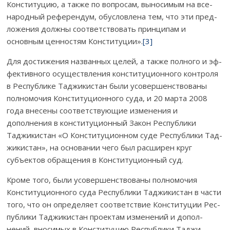
Кон­ституцию, а также по воп­ро­сам, выносимым на все­
народный референдум, обусловлена тем, что эти пред­
ло­жения должны соответствовать принципам и
основным цен­ностям Конс­титуции».
[3]
Для достижения названных целей, а также полного и эф­
фек­тивного осуществления конституционного контроля
в Рес­публике Тад­жикистан были усо­вершенствованы
пол­номочия Конституционного суда, и 20 марта 2008
года вне­сены соответствующие изменения и
дополнения в конс­ти­туционный За­кон Республики
Таджикистан «О Консти­ту­ци­­онном суде Республики Тад­
жи­кистан», на основании чего был расширен круг
субъектов обращения в Кон­­с­титу­ци­он­ный суд.
Кроме того, были усо­вершенствованы полномочия
Конституционного суда Республики Тад­жи­­кистан в час­ти
то­го, что он опре­деляет соот­ветствие Кон­ституции Ре­с­­­
пуб­­ли­ки Таджикистан проектам изменений и до­пол­
нений, вно­симых в Конституцию Республики Тад­жи­­