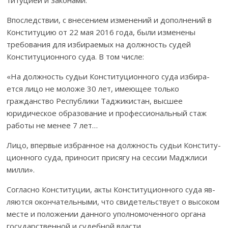
Впоследствии, с внесением изменений и допо­лнений в
Кон­­­с­ти­­туцию от 22 мая 2016 года, были изменены
требо­ва­ния для избира­емых на должность судей
Конституционного суда. В том числе:
«На должность судьи Конституционного суда изби­ра­
ется лицо не моложе 30 лет, имеющее только
гражданство Рес­публики Тад­жикистан, выс­шее
юридическое образо­ва­ние и профессиональный стаж
работы не менее 7 лет…
Лицо, впервые избранное на должность судьи Конс­ти­ту­­
цион­ного су­да, приносит присягу на сессии Маджлиси
мил­ли».
Согласно Конституции, акты Конституционного суда яв­
ляются око­н­­чательными, что свидетельствует о высоком
мес­те и положении дан­ного упол­­­номоченного органа
госу­дарственной и судебной власти.