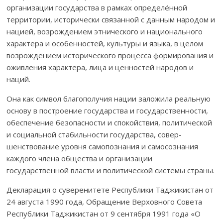
организации государства в рам­ках опре­делён­ной
территории, исторически связанной с дан­ным народом и
на­цией, воз­рождением этнического и наци­онального
характера и особеннос­­тей, куль­туры и язы­ка, в целом
возрождением исторического процесса фор­ми­ро­вания и
оживления характера, лица и ценностей народов и
наций.
Она как символ благополучия нации заложила реаль­ную
основу в построение государства и государственности,
обеспечение безопасности и спокойствия, поли­ти­ческой
и социальной стабильности государства, со­вер­
шенствование уровня самопознания и самосознания
каждого члена об­щества и организации
государственной власти и поли­ти­чес­­кой сис­темы страны.
Дек­ларация о суве­­­рени­тете Республики Тад­жикистан от
24 ав­густа 1990 года, Обращение Верховного Совета
Рес­публики Таджи­кис­тан от 9 сентября 1991 года «О