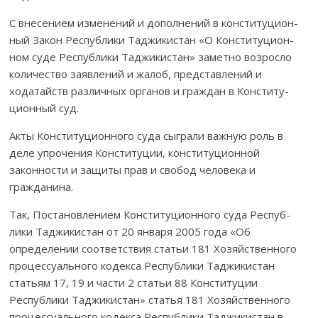
С внесением изменений и дополнений в конститу­ци­о­н­­­
ный Закон Рес­публики Таджикистан «О Консти­ту­цион­
ном суде Республики Тад­жи­кистан» заметно возросло
коли­чес­тво заявлений и жалоб, пред­ставлений и
ходатайств раз­личных органов и граждан в Консти­ту­
ционный суд.
Акты Конституционного суда сыграли важную роль в
деле упрочения Конституции, конституционной
законности и защиты прав и свобод человека и
гражданина.
Так, Постановлением Конституционного суда Респуб­
лики Тад­жикистан от 20 января 2005 года «Об
определении со­ответствия статьи 181 Хозяйственного
процессуального ко­декса Республики Таджикистан
статьям 17, 19 и части 2 статьи 88 Конституции
Республики Тад­жикистан» статья 181 Хоз­яйственного
процессуального кодекса Респуб­лики Таджикистан в