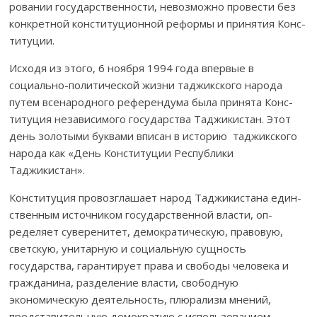
ровании госу­дарст­венности, невоз­можно провести без
кон­кретной конституционной реформы и принятия Конс­
ти­туции.
Исходя из этого, 6 ноября 1994 года впервые в
социально-поли­тической жизни таджикского народа
путем все­народного референдума была принята Конс­
титуция незави­симого государства Таджикистан. Этот
день золотыми бук­вами вписан в историю таджикского
народа как «День Конституции Республики
Таджикистан».
Конституция провозглашает народ Таджикистана еди­н­­
ст­венным ис­точ­ником государственной власти, оп­
ределяет суверенитет, демок­ра­тичес­кую, правовую,
свет­скую, унитарную и социальную сущность
государства, гаран­тирует права и свободы человека и
гражданина, раз­деление власти, сво­бод­ную
экономическую деятельность, пл­юрализм мнений,
представительную де­мократию с исполь­зованием