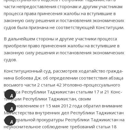
части непредоставления сторонам и другим участ­­никам
процесса права принесения жа­лобы на всту­пившие в
законную силу решения и постановления эко­но­ми­ческих
судов была признана не соответствующей Конс­титуции.
В дальнейшем стороны и другие участники процесса
при­обрели пра­во принесения жалобы на вступившие в
за­конную силу решения и пос­та­нов­ления экономических
судов.
Конституционный суд, рассмотрев ходатайство граж­да­
нина Бо­бое­ва Дж. об определении соответствия абзаца
вось­­мого части 2 статьи 42 Уго­ловно-процессуального
ко­дек­­са Республики Таджикистан статьям 17 и 21 Кон­с­
A
титу­ции Республики Таджикистан, своим
+
постановлением от 15 мая 2012 года обратил внимание
A
Министерства внутренних дел Рес­публики Тад­жикистан
и Генеральной прокуратуры Республики Тад­жикистан на
A
неу­кос­нительное соблюдение требований статьи 18
-