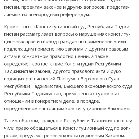
кистан, проектам за­­конов и других вопросов, предс­тав­
ляемых на все­на­род­ный референдум.
Кроме того, «Консти­ту­цион­ный суд Республики Тад­жи­
кистан расс­матривает воп­росы о нарушениях консти­ту­
ци­онных прав и свобод граж­дан по примененным или
подлежащим применению зако­нам и другим правовым
актам в конкретном право­от­ношении, а также
определяет соот­ветствие Конституции Рес­публики
Таджикистан за­кона, другого правового акта и ру­ко­­
водящих разъяснений Пле­нумов Верховного Суда
Республики Тад­жи­кис­тан, Выс­шего экономического суда
Республики Тад­жи­кистан, при­мен­ённых су­­дом в их
отношении в кон­кретном деле, в пор­яд­ке,
определённом насто­ящим консти­туционным Зако­ном».
Таким образом, граждане Республики Таджикистан по­­­­­лу­
чили пра­во об­ращаться в Конституционный суд по воп­
росам, предусмотренным конс­титуционным Законом.