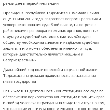
рении дел в первой инстанции.
Президент Республики Таджикистан Эмомали Рахмон
ещё 31 мая 2002 года, затрагивая вопросы развития и
усо­вер­­шенствования судебной вл­а­с­ти, на встрече с
работ­ни­ка­ми правоохранительных органов, военных
струк­тур и су­деб­ной системы отметил: «Сегодня
обществу необходима силь­­ная и над­ёжная судебная
защита, и это может обес­пе­чить именно тот суд,
который действительно является мощ­ным и
беспристрастным».
Дальнейший ход политической и социальной жизни
Тад­жи­кис­тана доказал правильность высказывания
главы государства.
Вся 25-летняя деятельность Конституционного суда по
обеспе­че­нию вер­ховенства Конс­титуции и защиты прав
и свобод человека и граж­да­нина сви­детельствует о том,
что раз­витие института конституционного кон­троля не­