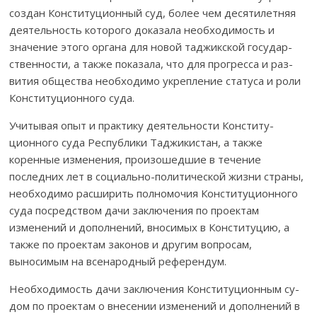
создан Конституционный суд, бо­лее чем дес­­ятилетняя
деятельность которого доказала необ­хо­димость и
значение это­го органа для новой таджикской госу­дар­
ственности, а также показала, что для прогресса и раз­
вития общества не­обходимо укрепление статуса и роли
Кон­с­титуционного суда.
Учитывая опыт и практику деятельности Конс­титу­
ционного суда Рес­публики Таджикистан, а также
коренные из­менения, произошедшие в те­чение
последних лет в со­циально-политической жизни страны,
необходимо расши­рить полномочия Конституционного
суда пос­редством дачи заклю­чения по проектам
изменений и дополнений, вно­симых в Конституцию, а
также по проектам законов и другим вопросам,
выносимым на всенародный референдум.
Необходимость дачи заключения Конституционным су­
дом по про­ектам о внесении изменений и дополнений в