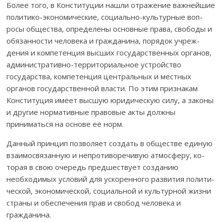
Более того, в Конституции нашли отражение важ­ней­шие
поли­тико-эко­номические, социально-культурные воп­
росы общества, опре­делены ос­нов­ные права, свободы и
обя­занности человека и гражданина, порядок учреж­
дения и ком­петенция высших государственных органов,
админис­тративно-территориальное устройство
государства, компе­тен­­ция цент­раль­ных и местных
органов государственной власти. По этим признакам
Кон­­с­­титуция имеет высшую юри­дическую силу, а законы
и другие нор­мативные правовые акты должны
приниматься на основе её норм.
Данный принцип позволяет создать в обществе еди­ную
взаи­мо­св­язанную и непротиворечивую атмосферу, ко­
торая в свою очередь пред­шествует созданию
необходи­мых ус­ловий для ускоренного развития поли­ти­
ческой, эконо­мической, социальной и культурной жизни
страны и обес­пе­чения прав и свобод человека и
гражданина.