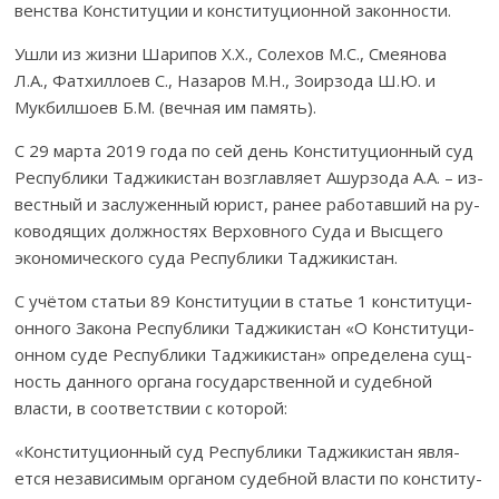
венства Конституции и кон­сти­ту­цион­ной законности.
Ушли из жизни Шарипов Х.Х., Солехов М.С., Смея­нова
Л.А., Фат­хиллоев С., Назаров М.Н., Зоирзода Ш.Ю. и
Мукбилшоев Б.М. (вечная им память).
С 29 марта 2019 года по сей день Конс­титуционный суд
Республики Таджикистан возглавляет Ашурзода А.А. – из­­
вестный и заслуженный юрист, ранее работавший на ру­
ко­­­водящих дол­жностях Вер­ховного Суда и Высщего
эконо­мического суда Рес­публики Таджикистан.
С учётом статьи 89 Конституции в статье 1 консти­ту­ци­
онного За­кона Республики Таджикистан «О Консти­ту­ци­
онном суде Республики Тад­жикистан» опре­делена сущ­
ность данного органа государственной и судеб­ной
власти, в со­­ответствии с которой:
«Конституционный суд Республики Таджикистан яв­ля­­
ется незави­симым органом судебной власти по кон­ст­и­ту­