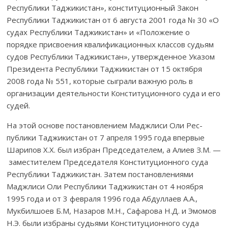
Республики Таджи­кистан», конституционный Закон
Республики Таджикистан от 6 августа 2001 года № 30 «О
судах Рес­пуб­лики Таджи­кистан» и «Положение о
порядке присвоения квалифи­ка­ци­он­ных классов судьям
судов Республики Таджикистан», ут­вержденное Ука­зом
Президента Республики Таджикистан от 15 октября
2008 года № 551, ко­то­рые сыграли важную роль в
организации деятельности Конституционного суда и его
судей.
На этой основе постановлением Маджлиси Оли Рес­­­
публики Тад­жи­­кистан от 7 апреля 1995 года впервые
Ша­рипов Х.Х. был избран Пред­се­дателем, а Алиев З.М. —
за­мес­тителем Председателя Консти­ту­ционного суда
Рес­публики Таджикистан. Затем постанов­лениями
Маджлиси Оли Рес­­публики Таджикистан от 4 ноября
1995 года и от 3 фев­раля 1996 года Аб­дуллаев А.А.,
Мукбилшоев Б.М, Назаров М.Н., Са­фарова Н.Д. и Эмомов
Н.Э. были избраны судьями Кон­сти­ту­ци­онного суда