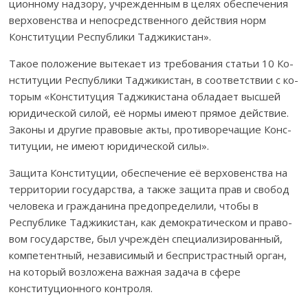
ционному надзору, учреж­денным в целях обеспечения
вер­ховенства и непосредственного действия норм
Консти­ту­ции Республики Таджикистан».
Такое положение вытекает из требования статьи 10 Ко­
н­­с­­титуции Республики Таджикистан, в соответствии с ко­­­
торым «Конституция Тад­жи­кистана обладает высшей
юри­дической силой, её нормы имеют пря­мое действие.
За­ко­­ны и другие правовые акты, противоречащие Конс­
ти­ту­ции, не имеют юридической силы».
Защита Конституции, обеспечение её верховенства на
те­рритории го­­сударства, а также защита прав и свобод
че­ловека и гражданина пре­до­пределили, чтобы в
Республике Тад­жикистан, как демократическом и пра­во­
вом госу­дар­стве, был учреждён специализированный,
ком­петентный, не­за­­ви­си­мый и беспристрастный орган,
на который возло­жена важная задача в сфе­ре
конституционного контроля.