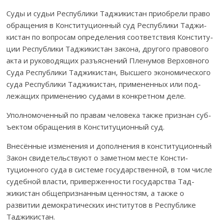
Суды и судьи Республики Таджикистан приобрели пра­­­­­во
обраще­ния в Конс­титуционный суд Республики Тад­жи­­­
кистан по воп­­росам опре­деления соот­ветствия Кон­сти­ту­
ции Респуб­лики Тад­жикистан закона, дру­гого пра­во­вого
акта и руко­вод­ящих разъяснений Пленумов Вер­­хов­ного
Су­да Респуб­лики Таджикистан, Высшего эконо­ми­чес­кого
суда Рес­пуб­ли­ки Таджикистан, примененных или под­
лежащих приме­нению судами в конк­ретном деле.
Уполномоченный по правам человека также признан суб­
ъектом обращения в Конституционный суд.
Внесённые изменения и дополнения в конс­ти­туционный
Закон свидетельствуют о заметном месте Конс­ти­
туционного суда в системе го­су­дарственной, в том числе
су­дебной власти, приверженности госу­дарства Тад­
жикистан об­щепризнанным ценностям, а также о
развитии де­мокра­тических институтов в Республике
Таджикистан.