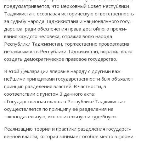
предус­мат­ри­вается, что Верховный Совет Респуб­лики
Таджикистан, осознавая историческую ответствен­ность
за судьбу народа Таджикистана и национального госу­
дарства, ради обеспечения права достойного прожи­
вания каждого человека, отражая волю народа
Республики Тад­жикистан, торжественно провозгласив
независимость Рес­­пуб­лики Таджикистан, выразил волю
создать демок­ра­ти­ческое правовое государство.
В этой Декларации впервые наряду с другими важ­
нейшими прин­ципами государственности был объявлен
принцип разделения властей. В частности, в
соответствии с пун­ктом 3 данного акта:
«Государственная власть в Рес­пуб­лике Таджикистан
осуществляется по принципу её раз­де­ления на
законодательную, исполнительную и судеб­ную».
Реализацию теории и практики разделения государст­
вен­ной власти, которая занимает особое место в фор­ми­