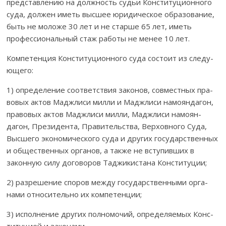
пред­став­лению на должность судьи Конституционного
суда, должен иметь высшее юридическое образование,
быть не моложе 30 лет и не старше 65 лет, иметь
профессиональный стаж ра­боты не менее 10 лет.
Компетенция Конституционного суда состоит из сле­ду­
ющего:
1) определение соответствия законов, совместных пра­­­
во­вых актов Маджлиси милли и Маджлиси намоян­да­гон,
правовых актов Маджлиси мил­ли, Маджлиси намоян­
дагон, Президента, Правительства, Верховного Суда,
Выс­ше­го эко­но­мического суда и других госу­дарственных
и об­щест­вен­ных органов, а также не вступивших в
законную си­лу до­говоров Тад­жикистана Конституции;
2) разрешение споров между государственными орга­
нами отно­си­тельно их компетенции;
3) исполнение других полномочий, определяемых Ко­н­с­
титуцией и законами.