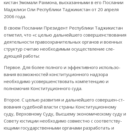
кистан Эмомали Рахмона, выс­ка­зан­­ными в его Послании
Мад­жлиси Оли Республики Таджикистан от 20 ап­реля
2006 го­да.
В своем Послании Президент Республики Таджи­кис­тан
отметил, что «с целью дальнейшего совершенствования
деятельности правоох­рани­тель­ных органов и военных
структур считаю необходимым осу­ществление сле­
дующей работы:
Первое. Для более полного и эффективного исполь­зо­
вания воз­мож­нос­тей конституционного надзора
необходимо усовершенствовать ком­петен­цию и
полномочия Конститу­ци­онного суда.
Второе. С целью развития и дальнейшего совершен-ст­
во­вания су­деб­­ной власти страны Конституционному
суду, Верховному Суду, Высшему эко­­номическому суду и
Совету юстиции необходимо совместно с соот­вет­ст­ву­
ющими госу­дарственными органами разработать и