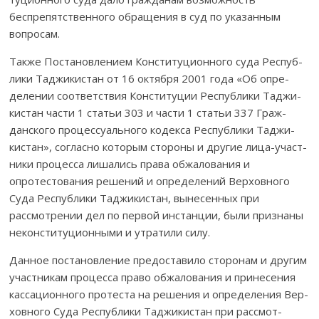
беспрепятственного об­ра­­щения в суд по ука­за­н­ным
вопросам.
Также Постановлением Конституционного суда Рес­пуб­
лики Тад­жи­­кистан от 16 октября 2001 года «Об опре­
делении соответствия Конс­титуции Республики Таджи­
кис­тан части 1 статьи 303 и части 1 статьи 337 Граж­
данского процессуального кодекса Республики Таджи­
кистан», сог­ласно которым стороны и другие лица-участ­
ники процесса лишались пра­ва обжалования и
опротестования решений и оп­ределений Вер­ховного
Суда Республики Таджикистан, вы­­не­­сенных при
рассмотрении дел по первой инстанции, были признаны
неконституционными и ут­ратили силу.
Данное постановление предоставило сторонам и дру­гим
участ­ни­кам процесса право обжалования и принесения
кас­­сационного про­теста на ре­шения и определения Вер­
хов­ного Суда Республики Тад­жи­кистан при рас­с­мот­