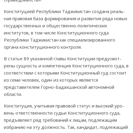
Конституцией Республики Таджикистан создана ре­аль­
ная пра­вовая база формирования и развития ряда новых
государственных и общественно-политических
институтов, в том числе Конституционного суда
Республики Таджи­кистан как специализированного
органа конституционного контроля.
В статье 89 указанной главы Конституции предус­мот­
рены сущ­ность и компетенция Конституционного суда, в
со­ответствии с которыми Конс­титуционный суд состоит
из семи человек, один из которых явля­ется
представителем Гор­­но-Бадахшанской автономной
области.
Конституция, учитывая правовой статус и высокий у­ро­­­
вень ответ­ственности судьи Конституционного суда,
пред­ъявляет ряд требований к лицам, подлежащим
избранию на эту должность. Так, кандидат, подлежащий