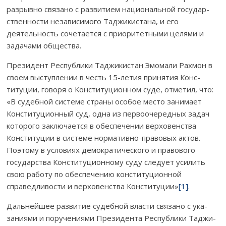
раз­рывно связано с развитием национальной государ­
ственности не­за­­ви­­­си­мого Таджи­кистана, и его
деятельность сочетается с пр­и­оритетными цел­­ями и
задачами общества.
Президент Республики Таджикистан Эмомали Рахмон в
своем выс­туп­лении в честь 15-летия принятия Конс­
титуции, говоря о Консти­ту­цион­ном суде, отметил, что:
«В су­дебной системе страны особое место занимает
Консти­ту­ционный суд, одна из первоочередных задач
которого зак­лючается в обеспечении верховенства
Конституции в сис­теме нормативно-правовых ак­тов.
Поэтому в условиях де­мократического и правового
государства Конс­титуцион­но­му суду следует усилить
свою работу по обес­печению кон­сти­­ту­ционной
справедливости и верховенства Конс­ти­­туции»
[1]
.
Дальнейшее развитие судебной власти связано с ука­
заниями и по­ру­чениями Президента Республики Таджи­