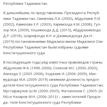
Республики Таджикистан.
В дальнейшем, по представлению Президента Рес­пуб­­­
ли­ки Таджикистан, Смеянова
Л.А. (2000), Абдуллаев Л.И.
(2002), Камилова Х.Р. (2003), Каримзода К.М. (2008), Гул­
зор М.А. (2009), Хошимзода Д.Д. (2015), Аб­ду­рахим­зода
Д.Р. (2018), Шарифзода А.Н. и Джам­шедзода Дж.Н.
(2019) пос­­та­нов­лениями Маджлиси милли Маджлиси Оли
Респуб­ли­ки Тад­жи­кистан были избраны судьями
Конститу­цион­но­го суда.
В последующие годы ряд известных правоведов ст­раны:
Абдуллоев Ф.А. (1996-2000), Солехов М.С. (2000-2003),
Ализода З. (2003-2006), Ход­жа­ев И. (2006-2009), Мах­
мудзода М.А. (2009-2019) занимали должность пред­се­
дателя Конститу­ци­он­ного суда Рес­публики Таджикистан,
Мус­тафакулов Ш.М. (2000-2005), Фатхиллоев С. (2005-20
06) и Назаров М.Н. (2006-2013) – за­мес­тителей Предсе­
да- теля Конституционного суда Республики