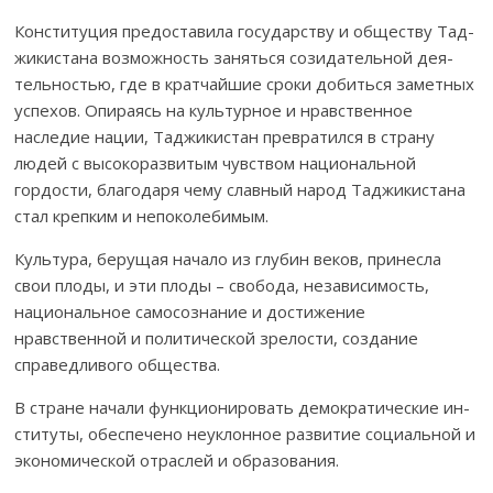
Конституция предоставила государству и обществу Тад­
жикистана воз­­можность заняться созидательной дея­
тель­­ностью, где в кратчайшие сро­ки добиться заметных
ус­­пехов. Опираясь на культурное и нрав­ственное
наследие нации, Таджикистан прев­ратился в страну
людей с вы­соко­раз­витым чувством национальной
гордости, благодаря чему славный на­род Таджикистана
стал крепким и непо­ко­лебимым.
Культура, берущая начало из глубин веков, принесла
свои плоды, и эти плоды – свобода, независимость,
наци­о­нал­ьное самосознание и дости­же­ни­е
нравственной и поли­ти­ческой зрелости, создание
справедливого общес­тва.
В стране начали функционировать демократические ин­
ституты, обес­печено неуклонное развитие социальной и
эко­номической отраслей и обра­зования.