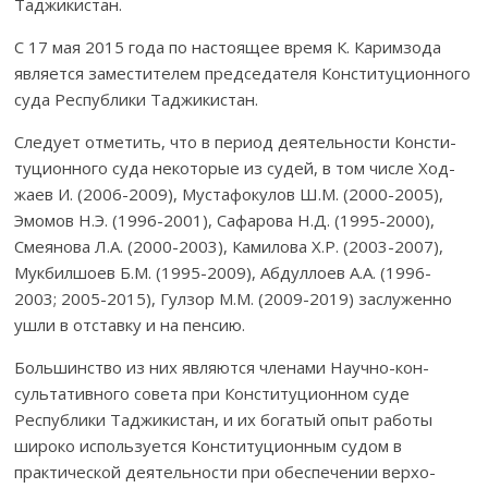
Таджикистан.
С 17 мая 2015 года по настоящее время К. Каримзода
явл­яется заместителем председателя Конституционного
су­да Рес­публики Таджи­кис­тан.
Следует отметить, что в период деятельности Конс­ти­­
туционного су­да некоторые из судей, в том числе Ход­
жаев И. (2006-2009), Мустафокулов Ш.М. (2000-2005),
Эмо­мов Н.Э. (1996-2001), Сафарова Н.Д. (1995-2000),
Сме­янова Л.А. (2000-2003), Камилова Х.Р. (2003-2007),
Мукбилшоев Б.М. (1995-2009), Абдуллоев А.А. (1996-
2003; 2005-2015), Гулзор М.М. (2009-2019) заслуженно
ушли в отставку и на пенсию.
Большинство из них являются членами Научно-кон­
сультативного со­­вета при Конституционном суде
Респуб­лики Таджикистан, и их богатый опыт работы
широко ис­пользуется Конс­титуционным судом в
практической де­я­тель­ности при обеспечении верхо­