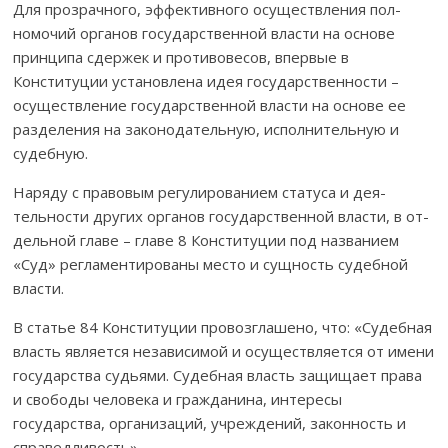
Для прозрачного, эффективного осуществления пол­
номочий орга­нов госу­дарственной власти на основе
прин­ци­па сдержек и проти­вовесов, впервые в
Конституции уста­нов­лена идея государственности –
осущест­вле­ние го­судар­ст­­венной власти на основе ее
разделения на зако­но­да­тель­ную, ис­пол­­нительную и
судебную.
Наряду с правовым регулированием статуса и дея­
тельности других ор­ганов государственной власти, в от­
дель­­ной главе – главе 8 Конституции под наз­ванием
«Суд» рег­­ламентированы место и сущность судебной
власти.
В статье 84 Конституции провозглашено, что: «Су­деб­ная
власть яв­л­я­е­­тся независимой и осуществляется от име­ни
государства судьями. Судеб­ная власть защищает пра­ва
и свободы человека и гражданина, интересы
государства, организаций, учреждений, законность и
справедливость».