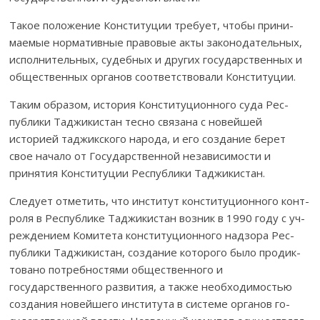
Такое положение Конституции требует, чтобы прини­
маемые нор­ма­тив­ные правовые акты законодательных,
ис­полнительных, судебных и дру­гих государственных и
об­щественных органов соответствовали Конс­титуции.
Таким образом, история Конституционного суда Рес­
публики Тад­жи­­кистан тесно связана с новейшей
историей таджикского народа, и его соз­дание берет
свое начало от Государственной независимости и
принятия Кон­с­титуции Республики Таджикистан.
Следует отметить, что институт конституционного кон­т­
роля в Рес­публике Таджикистан возник в 1990 году с уч­
реждением Комитета конститу­ционного надзора Рес­
пуб­лики Таджикистан, создание которого было про­дик­
товано потребностями общественного и
государственного раз­ви­тия, а так­же необходимостью
создания новейшего инс­ти­тута в системе органов го­