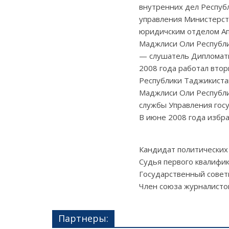
внутренних дел Респуб
управления Министерст
юридичским отделом Ап
Маджлиси Оли Республик
— слушатель Дипломати
2008 года работал вто
Республики Таджикиста
Маджлиси Оли Республи
службы Управления гос
В июне 2008 года избр
Кандидат политических 
Судья первого квалифик
Государственный советн
Член союза журналисто
Партнеры: