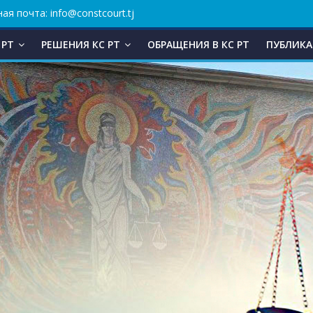
ая почта: info@constcourt.tj
 РТ
РЕШЕНИЯ КС РТ
ОБРАЩЕНИЯ В КC РТ
ПУБЛИКА