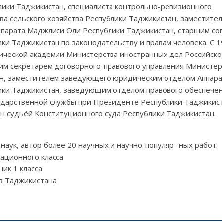
лики Таджикистан, специалиста контрольно-ревизионного
ва сельского хозяйства Республики Таджикистан, заместит
парата Маджлиси Оли Республики Таджикистан, старшим со
и Таджикистан по законодательству и правам человека. С 1
ческой академии Министерства иностранных дел Российско
рим секретарём договорного-правового управления Министер
н, заместителем заведующего юридическим отделом Аппар
ки Таджикистан, заведующим отделом правового обеспече
ударственной службы при Президенте Республики Таджикист
ан судьёй Конституционного суда Республики Таджикистан.
наук, автор более 20 научных и научно-популяр- ных работ.
ационного класса
ик 1 класса
в Таджикистана