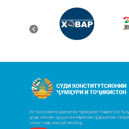
Истиқлолияти давлатии Ҷумҳурии Тоҷикистон бузу
до­ди сиёсию ҳуқуқӣ ва иҷтимоию фарҳангии таър
халқи тоҷик маҳсуб меёбад.