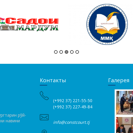
Контакты
Галерея
(+992 37) 221-55-50
(+992 37) 227-49-84
ргтарин рўй­
ихи навини
info@constcourt.tj