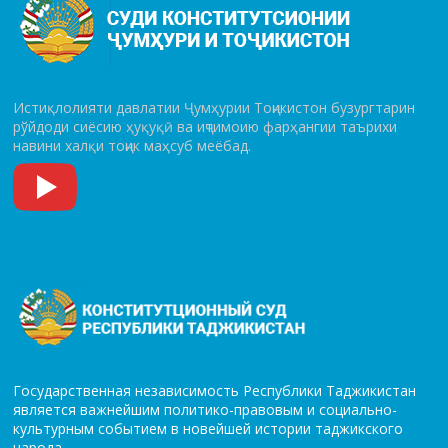
Истиқлолияти давлатии Ҷумҳурии Тоҷикистон бузургтарин
рўй­до­ди сиёсию ҳуқуқӣ ва иҷтимоию фарҳангии таърихи
навини халқи тоҷик маҳсуб меёбад.
Государственная независимость Республики Таджикистан
является важнейшим политико-правовым и социально-
культурным событием в новейшей истории таджикского
народа.