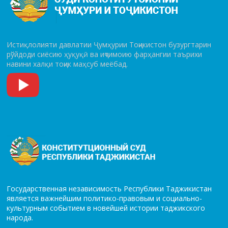
Истиқлолияти давлатии Ҷумҳурии Тоҷикистон бузургтарин
рўй­до­ди сиёсию ҳуқуқӣ ва иҷтимоию фарҳангии таърихи
навини халқи тоҷик маҳсуб меёбад.
Государственная независимость Республики Таджикистан
является важнейшим политико-правовым и социально-
культурным событием в новейшей истории таджикского
народа.