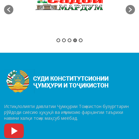
Истиқлолияти давлатии Ҷумҳурии Тоҷикистон бузургтарин
рўй­до­ди сиёсию ҳуқуқӣ ва иҷтимоию фарҳангии таърихи
навини халқи тоҷик маҳсуб меёбад.