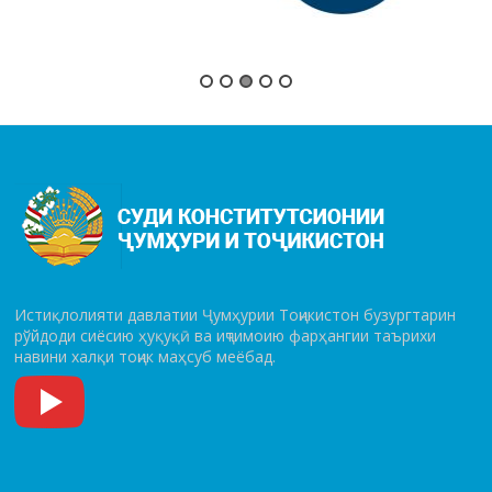
Истиқлолияти давлатии Ҷумҳурии Тоҷикистон бузургтарин
рўй­до­ди сиёсию ҳуқуқӣ ва иҷтимоию фарҳангии таърихи
навини халқи тоҷик маҳсуб меёбад.