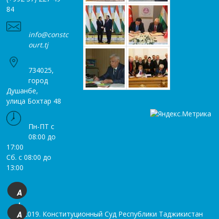
84
info@constc
ourt.tj
734025,
город
Душанбе,
улица Бохтар 48
Пн-ПТ с
08:00 до
17:00
Сб. с 08:00 до
13:00
A
+
© 2019. Конституционный Суд Республики Таджикистан
A