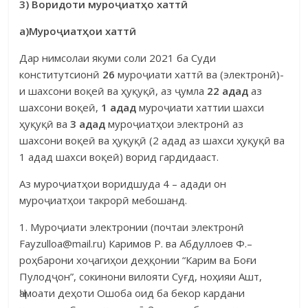
3) Воридоти муро
ҷ
иат
ҳ
о
хатт
ӣ
а)Муро
ҷ
иат
ҳ
ои
хатт
ӣ
Дар нимсолаи якуми соли 2021 ба Суди
конститутсионӣ
26
муроҷи­ати хаттӣ ва (электронӣ)-
и шахсони воқеӣ ва ҳуқуқӣ, аз ҷумла
22 адад
аз
шахсони воқеӣ,
1 адад
муроҷиати хаттии шахси
ҳуқуқӣ ва
3 адад
муроҷиатҳои электронӣ аз
шахсони воқеӣ ва ҳуқуқӣ (2 адад аз шахси ҳуқуқӣ ва
1 адад шахси воқеӣ) ворид гардидааст.
Аз муроҷиатҳои воридшуда 4 – адади он
муроҷиатҳои такрорӣ мебошанд.
1. Муроҷиати электронии (почтаи электронӣ
Fayzulloa@mail.ru) Ка­римов Р. ва Абдуллоев Ф.–
роҳбарони хоҷагиҳои деҳқонии “Карим ва Боғи
Пулодҷон”, сокинони вилояти Суғд, ноҳияи Ашт,
Ҷамоати деҳоти Ошоба оид ба бекор кардани