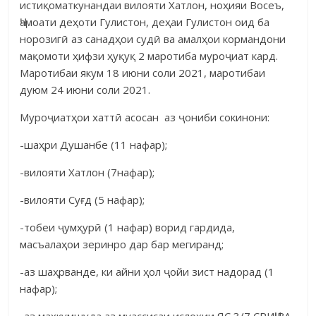
истиқоматкунан­даи вилояти Хатлон, ноҳияи Восеъ,
Ҷамоати деҳоти Гулистон, деҳаи Гулис­тон оид ба
норозигӣ аз санадҳои судӣ ва амалҳои кормандони
мақомоти ҳифзи ҳуқуқ 2 маротиба муроҷиат кард.
Маротибаи якум 18 июни соли 2021, маротибаи
дуюм 24 июни соли 2021.
Муроҷиатҳои хаттӣ асосан аз ҷониби сокинони:
-шаҳри Душанбе (11 нафар);
-вилояти Хатлон (7нафар);
-вилояти Суғд (5 нафар);
-тобеи ҷумҳурӣ (1 нафар) ворид гардида,
масъалаҳои зеринро дар бар мегиранд;
-аз шаҳрванде, ки айни ҳол ҷойи зист надорад (1
нафар);
-аз маҳкумшуда аз муассисаи ислоҳии ЯС 3/7 СРИҶҶ ВА