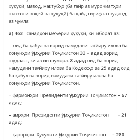
ҳуқуқӣ, мавод, мактубҳо (ба ғайр аз муроҷиатҳои
шахсо­ни воқеӣ ва ҳуқуқӣ) ба қайд гирифта шуданд,
аз ҷумла:
а) 463
– санадҳои меъёрии ҳуқуқӣ, ки иборат аз:
-оид ба қабул ва ворид намудани тағйиру илова ба
қонунҳои Ҷумҳу­рии Тоҷикистон
33 –
адад
ворид
шудааст, ки аз ин шумора:
8 адад
оид ба ворид
намудани тағйиру илова ба Кодексҳо ва
25 адад
оид
ба қабул ва ворид намудани тағйиру илова ба
қонунҳои Ҷумҳурии Тоҷикистон
.
– фармонҳои Президенти Ҷумҳурии Тоҷикистон
– 67
адад;
– амрҳои Президенти Ҷумҳурии Тоҷикистон
– 21
адад;
– қарорҳои Ҳукумати Ҷумҳурии Тоҷикистон
– 280