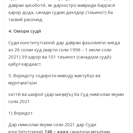
давраи ҳисоботӣ, як дархостро мавриди баррасӣ
қарор дода, санади судии дахлдор (таъинот) ба
тасвиб расонид.
4. Омори суд
ӣ
Суди конститутсионӣ дар давраи фаъолияти зиёда
аз 26 солаи худ (марти соли 1996 – 1 июли соли
2021) 39 қарор ва 101 таъинот (санадҳои судӣ)
қабул кардааст.
5. Воридоту содироти маводу мактубҳо ва
муроҷиатҳои
хаттӣ ва шифоӣ (дар маҷмӯъ) ба Суд нимсолаи якуми
соли 2021
1) Воридот
Дар нимсолаи якуми соли 2021 дар Суди
конститутсионӣ
748 – адад
санадҳои меъёрии