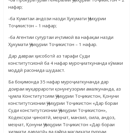
нафар;
-ба Кумитаи андози назди Ҳукумати Ҷумҳурии
Тоҷикистон – 1 нафар;
-ба Агентии суғуртаи иҷтимоӣ ва нафақаи назди
Ҳукумати Ҷум­ҳурии Тоҷикистон – 1 нафар.
Дар давраи ҳисоботӣ аз тарафи Суди
конститутсионӣ ба 4 нафар муроҷиаткунанда кӯмаки
моддӣ расонида шудааст.
Ба боқимонда 35 нафар муроҷиаткунанда дар
доираи муқаррароти қонунгузории амалкунанда, аз
ҷумла Конститутсияи Ҷумҳурии Тоҷикис­тон, Қонуни
конститутсионии Ҷумҳурии Тоҷикистон «Дар бораи
Суди конститутсионии Ҷумҳурии Тоҷикистон»,
Кодексҳои ҷиноятӣ, меҳнат, манзил, оила, андоз,
меҳнат, Қонуни Ҷумҳурии Тоҷикистон «Дар бораи
хизмати давлатӣ» ва ғайра маслиҳати пурраи