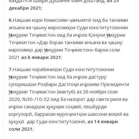
Ваҳдат»-и шаҳри Душанбе баён доштанд,
аз
25
декабри 2021;
6.
Нақшаи кори Комиссияи ҷамъиятӣ оид ба танзими
анъана ва ҷашну маросимҳои Суди конститутсионии
Ҷумҳурии Тоҷикистон оид ба иҷрои Қонуни Ҷумҳурии
Тоҷикистон «Дар бораи танзими анъана ва ҷашну
маросимҳо дар Ҷумҳурии Тоҷикистон» барои соли
2021
аз 6 январи 2021
;
7.
Нақшаи чорабиниҳои Суди конститутсионии
Ҷумҳурии Тоҷи­кистон оид ба иҷрои дастуру
супоришҳои Роҳбари Дастгоҳи иҷроияи Президенти
Ҷумҳурии Тоҷикистон (мактуб) аз 26 ноябри соли
2020, №30-/10-52 оид ба назорат дар самти риоя ва
иҷрои санадҳои ҳуқуқии соҳавӣ, пешбурди
коргузорӣ, баррасии муроҷиатҳои шахсони воқеӣ ва
ҳуқуқӣ дар Суди конститутсионӣ,
аз 14 январи
соли 2021
;