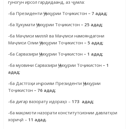
гуногун ирсол гардидаанд, аз ҷумла:
-ба Президенти Ҷумҳурии Тоҷикистон
– 7 адад;
-ба Ҳукумати Ҷумҳурии Тоҷикистон
– 25 адад;
-ба Маҷлиси миллӣ ва Маҷлиси намояндагони
Маҷлиси Олии Ҷум­ҳурии Тоҷикистон
– 5 адад;
-ба Сарвазири Ҷумҳурии Тоҷикистон
– 1 адад;
-ба муовини Сарвазири Ҷумҳурии Тоҷикистон
– 1
адад;
-ба Дастгоҳи иҷроияи Президенти Ҷумҳурии
Тоҷикистон
– 76 адад;
-ба дигар вазорату идораҳо –
173 адад;
-ба мақомоти назорати конститутсионии давлатҳои
хориҷӣ –
11 адад.