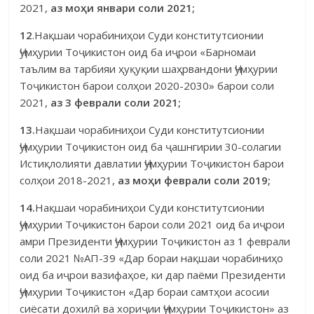
2021,
аз мо
ҳ
и
январи соли 2021;
12
.Нақшаи чорабиниҳои Суди конститутсионии
Ҷумҳурии Тоҷи­кистон оид ба иҷрои «Барномаи
таълим ва тарбияи ҳуқуқии шаҳрвандони Ҷумҳурии
Тоҷикистон барои солҳои 2020-2030» барои соли
2021,
аз 3
феврали соли 2021;
13.
Нақшаи чорабиниҳои Суди конститутсионии
Ҷумҳурии Тоҷикис­тон оид ба ҷашнгирии 30-солагии
Истиқлолияти давлатии Ҷумҳурии Тоҷи­кистон барои
солҳои 2018-2021,
аз мо
ҳ
и
феврали соли 2019;
14.
Нақшаи чорабиниҳои Суди конститутсионии
Ҷумҳурии Тоҷи­кистон барои соли 2021 оид ба иҷрои
амри Президенти Ҷумҳурии Тоҷи­кистон аз 1 феврали
соли 2021 №АП-39 «Дар бораи нақшаи чорабиниҳо
оид ба иҷрои вазифаҳое, ки дар паёми Президенти
Ҷумҳурии Тоҷикистон «Дар бораи самтҳои асосии
сиёсати дохилӣ ва хориҷии Ҷумҳурии Тоҷикистон» аз