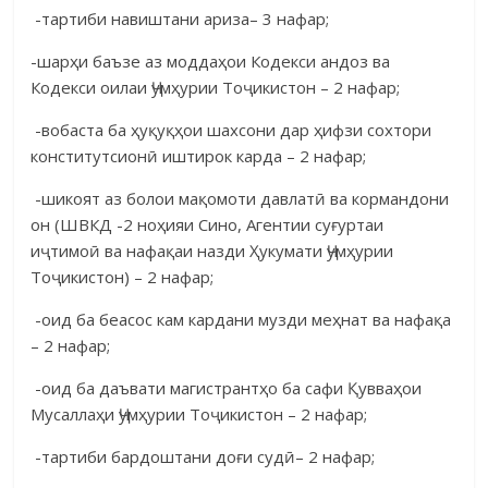
-тартиби навиштани ариза– 3 нафар;
-шарҳи баъзе аз моддаҳои Кодекси андоз ва
Кодекси оилаи Ҷум­ҳурии Тоҷикистон – 2 нафар;
-вобаста ба ҳуқуқҳои шахсони дар ҳифзи сохтори
конститутсионӣ иштирок карда – 2 нафар;
-шикоят аз болои мақомоти давлатӣ ва кормандони
он (ШВКД -2 ноҳияи Сино, Агентии суғуртаи
иҷтимоӣ ва нафақаи назди Ҳукумати Ҷум­ҳурии
Тоҷикистон) – 2 нафар;
-оид ба беасос кам кардани музди меҳнат ва нафақа
– 2 нафар;
-оид ба даъвати магистрантҳо ба сафи Қувваҳои
Мусаллаҳи Ҷумҳу­рии Тоҷикистон – 2 нафар;
-тартиби бардоштани доғи судӣ– 2 нафар;