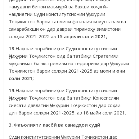
намудани бинои маъмурӣ ва бахши хо­ҷагӣ-
нақлиётии Суди конститутсионии Ҷумҳурии
Тоҷикистон барои таъ­мини фаъолияти мунтазам ва
самарабахши он дар давраи тирамоҳу зимис­тони
солҳои 2021-2022 аз
15 апрели соли 2021;
18.
Нақшаи чорабиниҳои Суди конститутсионии
Ҷумҳурии Тоҷи­кистон оид ба татбиқи Стратегияи
муқовимат ба экстремизм ва терроризм дар Ҷумҳурии
Тоҷикистон барои солҳои 2021-2025 аз моҳи
июни
соли 2021;
19.
Нақшаи чорабиниҳои Суди конститутсионии
Ҷумҳурии Тоҷи­кистон оид ба татбиқи Консепсияи
сиёсати давлатии Ҷумҳурии Тоҷикис­тон дар соҳаи
дин барои солҳои 2021-2025, аз 18 майи соли 2021.
3. Фаъолияти касб
ӣ
ва санад
ҳ
ои суд
ӣ
Суди конститутсионии Ҷумҳурии Тоҷикистон дар