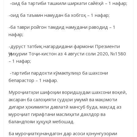
-оид ба тартиби ташкили ширкати сайёҳӣ – 1 нафар;
-оид ба таъмин намудан ба хобгоҳ – 1 нафар;
-ба таври ройгон тамдид намудани раводид – 1
нафар;
-дуруст татбиқ нагардидани фармони Презиенти
Ҷумҳурии Тоҷи-кистон аз 4 августи соли 2020, №1580
– 1 нафар;
-тартиби пардохти кӯмакпулиҳо ба шахсони
бепарастор – 1 нафар.
Муроҷиатҳои шифоҳии воридшудаи шахсони воқеӣ,
аксаран ба салоҳияти судҳои умумӣ ва мақомоти
дигари ҳокимияти давлатӣ мансуб буда, мақсад аз
муроҷиат гирифтани маслиҳати дахлдор ва
баландпояи ҳу­қуқӣ мебошад.
Ба муроҷиаткунандагон дар асоси қонунгузории