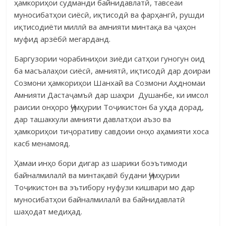
ҳамкориҳои судманди байнидавлатӣ, тавсеаи
муносибатҳои сиёсӣ, иқти­содӣ ва фарҳангӣ, рушди
иқтисодиёти миллӣ ва амнияти минтақа ва ҷаҳон
муфид арзёбӣ мегарданд.
Баргузории чорабиниҳои зиёди сатҳои гуногун оид
ба масъалаҳои сиёсӣ, амниятӣ, иқтисодӣ дар доираи
Созмони ҳамкориҳои Шанхай ва Созмони Аҳдномаи
Амнияти Дастаҷамъӣ дар шаҳри Душанбе, ки имсол
раисии онҳоро Ҷумҳурии Тоҷикистон ба уҳда дорад,
дар ташаккули амнияти давлатҳои аъзо ва
ҳамкориҳои тиҷоративу савдоии онҳо аҳамияти хоса
касб менамояд.
Ҳамаи инҳо бори дигар аз шарики боэътимоди
байналмилалӣ ва минтақавӣ будани Ҷумҳурии
Тоҷикистон ва эътибору нуфузи кишвари мо дар
муносибатҳои байналмилалӣ ва байнидавлатӣ
шаҳодат медиҳад.