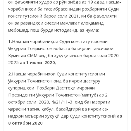
он фаъолияти худро аз рӯи зиёда аз
19
адад нақша-
чорабиниҳои ба тасвибрасонидаи роҳ­барияти Суди
конститутсионӣ барои соли 2021, ки ба фаъолияти
он ва равандҳои сиёсии мамлакат алоқаманд
мебошад, пеш бурда истодаанд, аз ҷумла:
1.
Нақшаи чорабиниҳои Суди конститутсионии
Ҷумҳурии Тоҷикис­тон вобаста ба иҷрои тавсияҳои
Кумитаи СММ оид ба ҳуқуқи инсон барои соли 2020-
2025
аз
1 июни 2020
;
2.
Нақша чорабиниҳои Суди конститутсионии
Ҷумҳурии Тоҷикистон оид ба иҷрои дастуру
супоришҳои
Роҳбари Дастгоҳи иҷроияи
Президенти Ҷумҳурии Тоҷикистон(мактуб) аз 2
октябри соли 2020, №21/11-3
оид ба назорати
ҷараёни таҳия, қабул, бақайдгирӣ ва иҷрои са-
надҳои меъёрии ҳуқуқӣ дар Суди конститутсионӣ
аз
8 октябри 2020
;