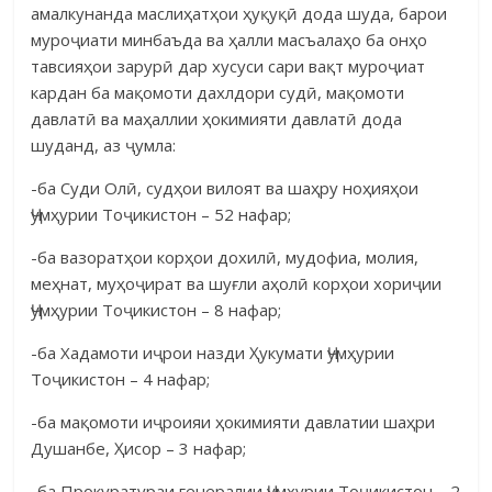
амалкунанда мас­лиҳатҳои ҳуқуқӣ дода шуда, барои
муроҷиати минбаъда ва ҳалли масъа­лаҳо ба онҳо
тавсияҳои зарурӣ дар хусуси сари вақт муроҷиат
кардан ба мақомоти дахлдори судӣ, мақомоти
давлатӣ ва маҳаллии ҳокимияти дав­латӣ дода
шуданд, аз ҷумла:
-ба Суди Олӣ, судҳои вилоят ва шаҳру ноҳияҳои
Ҷумҳурии Тоҷикис­тон – 52 нафар;
-ба вазоратҳои корҳои дохилӣ, мудофиа, молия,
меҳнат, муҳоҷират ва шуғли аҳолӣ корҳои хориҷии
Ҷумҳурии Тоҷикистон – 8 нафар;
-ба Хадамоти иҷрои назди Ҳукумати Ҷумҳурии
Тоҷикистон – 4 нафар;
-ба мақомоти иҷроияи ҳокимияти давлатии шаҳри
Душанбе, Ҳисор – 3 нафар;
-ба Прокуратураи генералии Ҷумҳурии Тоҷикистон – 2