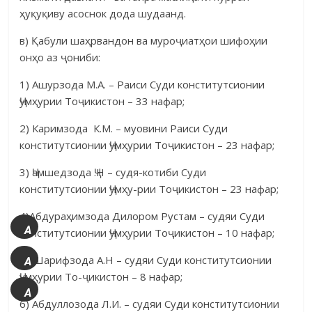
ҳуқуқиву асоснок дода шу­даанд.
в) Қабули шаҳрвандон ва муроҷиатҳои шифоҳии
онҳо аз ҷониби:
1) Ашурзода М.А. – Раиси Суди конститутсионии
Ҷумҳурии Тоҷи­кистон – 33 нафар;
2) Каримзода К.М. – муовини Раиси Суди
конститутсионии Ҷумҳу­рии Тоҷикистон – 23 нафар;
3) Ҷамшедзода Ҷ.Н – судя-котиби Суди
конститутсионии Ҷумҳу-рии Тоҷикистон – 23 нафар;
4)Абдураҳимзода Дилором Рустам – судяи Суди
A
конститутсионии Ҷумҳурии Тоҷикистон – 10 нафар;
+
5) Шарифзода А.Н – судяи Суди конститутсионии
A
Ҷумҳурии То-ҷикистон – 8 нафар;
A
6) Абдуллозода Л.И. – судяи Суди конститутсионии
-