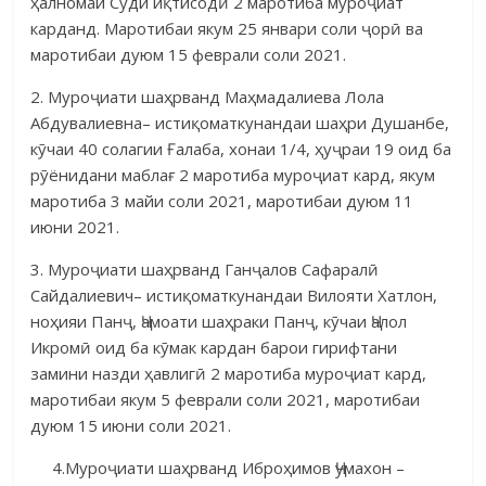
ҳалномаи Суди иқтисодӣ 2 маротиба муроҷиат
карданд. Маротибаи якум 25 январи соли ҷорӣ ва
маротибаи дуюм 15 феврали соли 2021.
2. Муроҷиати шаҳрванд Маҳмадалиева Лола
Абдувалиевна– исти­қоматкунандаи шаҳри Душанбе,
кӯчаи 40 солагии Ғалаба, хонаи 1/4, ҳуҷ­раи 19 оид ба
рӯёнидани маблағ 2 маротиба муроҷиат кард, якум
маротиба 3 майи соли 2021, маротибаи дуюм 11
июни 2021.
3. Муроҷиати шаҳрванд Ганҷалов Сафаралӣ
Сайдалиевич– исти­қоматкунандаи Вилояти Хатлон,
ноҳияи Панҷ, Ҷамоати шаҳраки Панҷ, кӯчаи Ҷалол
Икромӣ оид ба кӯмак кардан барои гирифтани
замини назди ҳавлигӣ 2 маротиба муроҷиат кард,
маротибаи якум 5 феврали соли 2021, маротибаи
дуюм 15 июни соли 2021.
4.Муроҷиати шаҳрванд Иброҳимов Ҷумахон –