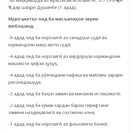
ҶТ дар шаҳри Душанбе (1 адад).
Муро
ҷ
иат
ҳ
о оид ба масъала
ҳ
ои зерин
мебошанд:
-9 адад оид ба норозигӣ аз санадҳои судӣ ва
кормандони мақо-моти судӣ;
-4 адад оид ба норозигӣ аз кирдорҳои кормандони
мақомоти ҳифзи ҳуқуқ;
-4 адад оид ба рӯёнидани нафақа ва маблағи зарари
расонидашуда;
-2 адад оид ба баҳси замин ва манзили истиқоматӣ;
-2 адад оид ба кӯмак кардан барои гирифтани
замини наздиҳавлигӣ ва сохтмони хона;
-1 адад оид ба норозигӣ аз фаъолияти бонкӣ;