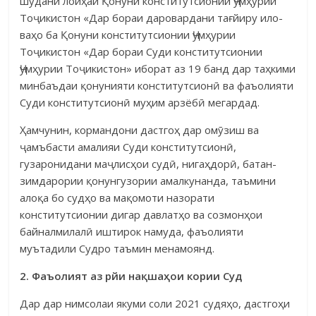
шудани лоиҳаи Қонуни консти­тутсионии Ҷумҳурии
Тоҷикистон «Дар бораи даровардани тағйиру ило­
ваҳо ба Қонуни конститутсионии Ҷумҳурии
Тоҷикистон «Дар бораи Суди консти­тутсионии
Ҷумҳурии Тоҷикистон» иборат аз 19 банд дар таҳкими
мин­баъдаи қонунияти конститутсионӣ ва фаъолияти
Суди конститутсионӣ му­ҳим арзёбӣ мегардад.
Ҳамчунин, кормандони дастгоҳ дар омӯзиш ва
ҷамъбасти амали­яи Суди конститутсионӣ,
гузаронидани маҷлисҳои судӣ, нигаҳдорӣ, батан­
зимдарории қонунгузории амалкунанда, таъмини
алоқа бо судҳо ва ма­қомоти назорати
конститутсионии дигар давлатҳо ва созмонҳои
байнал­милалӣ иштирок намуда, фаъолияти
муътадили Судро таъмин менамоянд.
2. Фаъолият аз р
йи на
қ
ша
ҳ
ои кории Суд
Дар дар нимсолаи якуми соли 2021 судяҳо, дастгоҳи