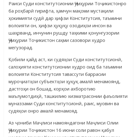
Раиси Суди конститутсио­нии Ҷумҳурии Тоҷикистонро
ба роҳбарӣ гирифта, ҳамчун мақоми муста­қили
ҳокимияти судӣ дар ҳифзи Конститутсия, таъмини
волоияти он, ҳиф­зи ҳуқуқу озодиҳои инсон ва
шаҳрванд, инчунин рушду таҳкими қонун­гузории
Ҷумҳурии Тоҷикистон саҳми сазовори худро
мегузорад.
Қобили қайд аст, ки судяҳои Суди конститутсионӣ,
салоҳияти кон­ститутсионии худро оид ба таъмини
волоияти Конститутсия тавассути бар­расии
муроҷиатҳои субъектҳои ҳуқуқ амалӣ менамоянд,
дастгоҳи он бошад, корҳои ахборотию
маълумотдиҳӣ, ташкилию хизматрасонии фаъо­лияти
муназзами Суди конститутсионӣ, раис, муовин ва
судяҳои онро ама­лӣ менамояд.
Аз ҷониби Маҷлиси намояндагони Маҷлиси Олии
Ҷумҳурии Тоҷи­кистон 16 июни соли равон қабул