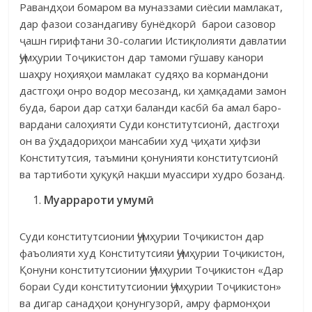
Равандҳои бомаром ва муназзами сиёсии мамлакат,
дар фазои со­зандагиву бунёдкорӣ барои сазовор
ҷашн гирифтани 30-солагии Истиқло­лияти давлатии
Ҷумҳурии Тоҷикистон дар тамоми гӯшаву канори
шаҳру ноҳияҳои мамлакат судяҳо ва кормандони
дастгоҳи онро водор месозанд, ки ҳамқадами замон
буда, барои дар сатҳи баланди касбӣ ба амал баро­
вардани салоҳияти Суди конститутсионӣ, дастгоҳи
он ва ӯҳдадориҳои ман­сабии худ ҷиҳати ҳифзи
Конститутсия, таъмини қонунияти конститутсионӣ
ва тартиботи ҳуқуқӣ нақши муассири худро бозанд.
Му
аррароти умум
ӣ
Суди конститутсионии Ҷумҳурии Тоҷикистон дар
фаъолияти худ Конститутсияи Ҷумҳурии Тоҷикистон,
Қонуни конститутсионии Ҷумҳурии Тоҷикистон «Дар
бораи Суди конститутсионии Ҷумҳурии Тоҷикистон»
ва дигар санадҳои қонунгузорӣ, амру фармонҳои