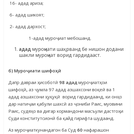
16- адад ариза;
6- адад шикоят;
2- адад дархост;
1-адад муроҷиат мебошанд.
адад
муроҷиати шаҳрванд бе нишон додани
шакли муроҷиат ворид гардидааст.
б) Муро
ҷ
иати шифо
ҳӣ
Дапр давраи ҳисоботӣ
98 адад
муроҷиатҳои
шифоҳӣ
,
аз ҷумла 97 адад азшахсони воқеӣ ва 1
адад азшахсони ҳуқуқӣ ворид гардидаанд, ки онҳо
дар натиҷаи қабули шахсӣ аз ҷониби Раис, муовини
Раис, судяҳо ва дигар кормандони масъули дастгоҳи
Суди конститутсионӣ ба қайд гирифта шудаанд.
Аз муроҷиаткунандагон ба Суд
60
нафарашон