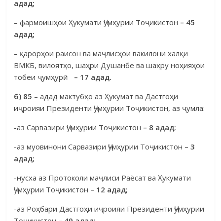
адад;
– фармоишҳои Ҳукумати Ҷумҳурии Тоҷикистон
– 45
адад;
– қарорҳои раисон ва маҷлисҳои вакилони халқи
ВМКБ, вило­ят­ҳо, шаҳри Душанбе ва шаҳру ноҳияҳои
тобеи ҷумҳурӣ
– 17 адад.
б)
85
– адад мактубҳо аз Ҳукумат ва Дастгоҳи
иҷроияи Президенти Ҷумҳурии Тоҷикистон, аз ҷумла:
-аз Сарвазири Ҷумҳурии Тоҷикистон
– 8 адад;
-аз муовинони Сарвазири Ҷумҳурии Тоҷикистон
– 3
адад;
-нусха аз Протоколи маҷлиси Раёсат ва Ҳукумати
Ҷумҳурии То­ҷикистон
– 12 адад;
-аз Роҳбари Дастгоҳи иҷроияи Президенти Ҷумҳурии
Тоҷикистон
– 49 адад;