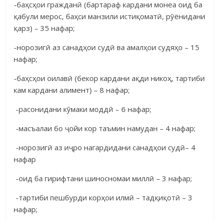
-баҳсҳои гражданӣ (бартараф кардани монеа оид ба
қабули мерос, баҳси манзили истиқоматӣ, рӯёнидани
қарз) – 35 нафар;
-норозигӣ аз санадҳои судӣ ва амалҳои судяҳо – 15
нафар;
-баҳсҳои оилавӣ (бекор кардани ақди никоҳ, тартиби
кам кар­дани али­мент) – 8 нафар;
-расонидани кӯмаки моддӣ – 6 нафар;
-масъалаи бо ҷойи кор таъмин намудан – 4 нафар;
-норозигӣ аз иҷро нагардидани санадҳои судӣ– 4
нафар
-оид ба гирифтани шиносномаи миллӣ – 3 нафар;
-тартиби пешбурди корҳои илмӣ – тадқиқотӣ – 3
нафар;