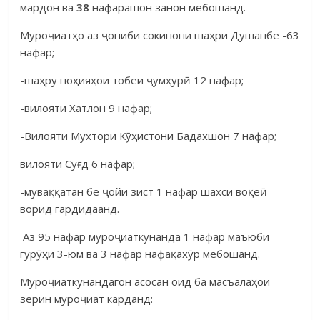
мардон ва
38
нафара­шон занон мебошанд.
Муроҷиатҳо аз ҷониби сокинони шаҳри Душанбе -63
нафар;
-шаҳру ноҳияҳои тобеи ҷумҳурӣ 12 нафар;
-вилояти Хатлон 9 нафар;
-Вилояти Мухтори Кӯҳистони Бадахшон 7 нафар;
вилояти Суғд 6 нафар;
-муваққатан бе ҷойи зист 1 нафар шахси воқеӣ
ворид гардидаанд.
Аз 95 нафар муроҷиаткунанда 1 нафар маъюби
гурӯҳи 3-юм ва 3 нафар нафақахӯр мебошанд.
Муроҷиаткунандагон асосан оид ба масъалаҳои
зерин муроҷиат карданд: