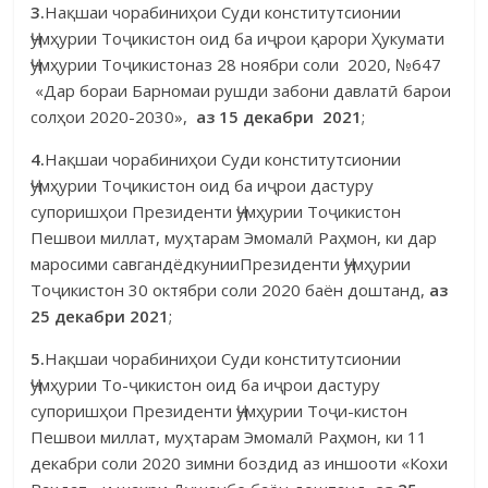
3.
Нақшаи чорабиниҳои Суди конститутсионии
Ҷумҳурии Тоҷи­кистон оид ба иҷрои қарори Ҳукумати
Ҷумҳурии Тоҷикистоназ 28 ноябри соли 2020, №647
«Дар бораи Барномаи рушди забони давлатӣ барои
сол­ҳои 2020-2030»,
аз 15 декабри
2021
;
4.
Нақшаи чорабиниҳои Суди конститутсионии
Ҷумҳурии Тоҷи­кистон оид ба иҷрои дастуру
супоришҳои Президенти Ҷумҳурии Тоҷи­кистон
Пешвои миллат, муҳтарам Эмомалӣ Раҳмон, ки дар
маросими сав­гандёдкунииПрезиденти Ҷумҳурии
Тоҷикистон 30 октябри соли 2020 баён доштанд,
аз
25 декабри 2021
;
5.
Нақшаи чорабиниҳои Суди конститутсионии
Ҷумҳурии То-ҷикистон оид ба иҷрои дастуру
супоришҳои Президенти Ҷумҳурии Тоҷи-кистон
Пешвои миллат, муҳтарам Эмомалӣ Раҳмон, ки 11
декабри соли 2020 зимни боздид аз иншооти «Кохи