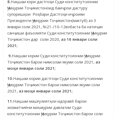
8.
Нақшаи кори дастгоҳи Суди конститутсионии
Ҷумҳурии Тоҷи­кистоноид баиҷрои дастуру
супоришҳои
Роҳбари Дастгоҳи иҷроияи
Президенти Ҷумҳурии Тоҷикистон(мактуб) аз 3
январи соли 2021, №21-/10-12вобаста ба натиҷаи
санҷиши фаъолияти Суди конститутсионии Ҷумҳурии
Тоҷикистон дар соли 2020,
аз 16 январи соли
2021
;
9.
Нақшаи кории Суди конститутсионии Ҷумҳурии
Тоҷи­кистон барои нимсолаи якуми соли 2021,
аз
мо
ҳ
и
январи соли 2021;
10.
Нақшаи кории дастгоҳи Суди конститутсионии
Ҷумҳурии Тоҷикистон барои нимсолаи якуми соли
2021,
аз мо
ҳ
и
январи соли 2021;
11.
Нақшаи машғулиятҳои идоравӣ барои
хизматчиёни маъмурии давлатии Суди
конститутсионии Ҷумҳурии Тоҷикистон барои соли