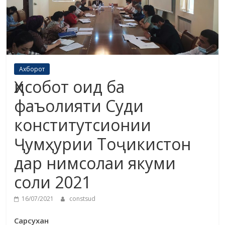
Ахборот
Ҳисобот оид ба
фаъолияти Суди
конститутсионии
Ҷумҳурии Тоҷикистон
дар нимсолаи якуми
соли 2021
16/07/2021
constsud
Сарсухан