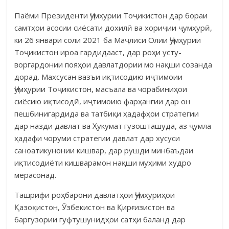
Паёми Президенти Ҷумҳурии Тоҷикистон дар бораи
самтҳои асо­сии сиёсати дохилӣ ва хориҷии ҷумҳурӣ,
ки 26 январи соли 2021 ба Маҷ­лиси Олии Ҷумҳурии
Тоҷикистон ироа гардидааст, дар роҳи усту­
воргардонии пояҳои давлатдории мо нақши созанда
дорад. Махсусан вазъи иқтисодию иҷтимоии
Ҷумҳурии Тоҷикистон, масъала ва чорабиниҳои
сиёсию иқтисодӣ, иҷтимоию фарҳангии дар он
пешбинигардида ва татбиқи ҳадафҳои стратегии
дар назди давлат ва Ҳукумат гузошташуда, аз ҷумла
ҳадафи чоруми стратегии давлат дар хусуси
саноатикунонии киш­вар, дар рушди минбаъдаи
иқтисодиёти кишварамон нақши муҳими худ­ро
мерасонад.
Ташрифи роҳбарони давлатҳои Ҷумҳуриҳои
Қазоқистон, Ӯзбе­кистон ва Қирғизистон ва
баргузории гуфтушунидҳои сатҳи баланд дар