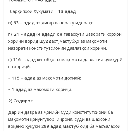
-барқияҳои Ҳукуматӣ –
13 адад
.
в)
63 – адад
аз дигар вазорату идораҳо.
г) 21 – адад (4 адади он
тавассути Вазорати корҳои
хориҷӣ ворид шуддаст)мактубҳо аз мақомоти
назорати конститутсионии давлатҳои хо­риҷӣ.
ғ
) 116
– адад китобҳо аз мақомоти давлатии ҷумҳурӣ
ва хориҷӣ:
– 115 – адад
аз мақомоти дохилӣ;
– 1 адад
аз мақомоти хориҷӣ.
2) Содирот
Дар ин давра аз ҷониби Суди конститутсионӣ ба
мақомоти қонун­гузор, иҷроия, судӣ ва шахсони
воқеию ҳуқуқӣ
299 адад мактуб
оид ба масъалаҳои