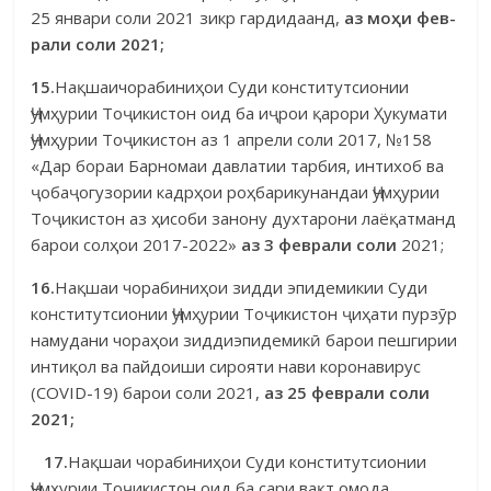
25 январи соли 2021 зикр гардидаанд,
аз мо
ҳ
и
фев-
рали соли 2021;
15.
Нақшаичорабиниҳои Суди конститутсионии
Ҷумҳурии Тоҷикис­тон оид ба иҷрои қарори Ҳукумати
Ҷумҳурии Тоҷикистон аз 1 апрели со­ли 2017, №158
«Дар бораи Барномаи давлатии тарбия, интихоб ва
ҷоба­ҷо­гузории кадрҳои роҳбарикунандаи Ҷумҳурии
Тоҷикистон аз ҳисоби за­нону духтарони лаёқатманд
барои солҳои 2017-2022»
аз 3
феврали соли
2021;
16.
Нақшаи чорабиниҳои зидди эпидемикии Суди
конститутсионии Ҷумҳурии Тоҷикистон ҷиҳати пурзӯр
намудани чораҳои зиддиэпидемикӣ барои пешгирии
интиқол ва пайдоиши сирояти нави коронавирус
(COVID-19) барои соли 2021,
аз 25
феврали соли
2021;
17.
Нақшаи чорабиниҳои Суди конститутсионии
Ҷумҳурии То­ҷикистон оид ба сари вақт омода