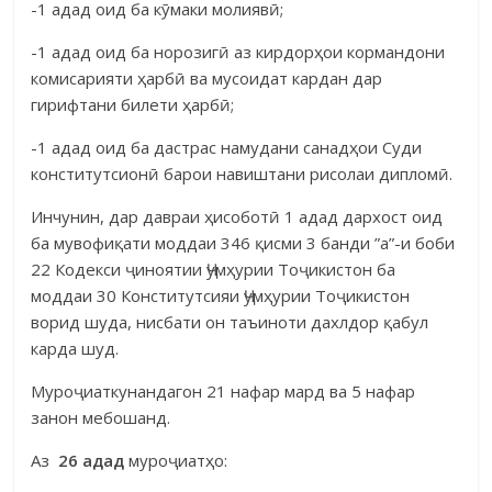
-1 адад оид ба кӯмаки молиявӣ;
-1 адад оид ба норозигӣ аз кирдорҳои кормандони
комисарияти ҳар­бӣ ва мусоидат кардан дар
гирифтани билети ҳарбӣ;
-1 адад оид ба дастрас намудани санадҳои Суди
конститутсионӣ ба­рои навиштани рисолаи дипломӣ.
Инчунин, дар давраи ҳисоботӣ 1 адад дархост оид
ба мувофиқати моддаи 346 қисми 3 банди ”а”-и боби
22 Кодекси ҷиноятии Ҷумҳурии Тоҷи­кистон ба
моддаи 30 Конститутсияи Ҷумҳурии Тоҷикистон
ворид шуда, нис­бати он таъиноти дахлдор қабул
карда шуд.
Муроҷиаткунандагон 21 нафар мард ва 5 нафар
занон мебошанд.
Аз
26 адад
муроҷиатҳо: