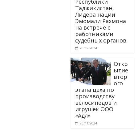
Республики
Таджикистан,
Лидера нации
Эмомали Рахмона
на встрече с
работниками
судебных органов
20/12/2024
Откр
ытие
втор
ого
этапа цеха по
производству
велосипедов и
игрушек ООО
«Адл»
20/11/2024