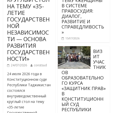
ТЕМУ «ЖЕНЩИНЫ
НА ТЕМУ «35-
В СИСТЕМЕ
ПРАВОСУДИЯ:
ЛЕТИЕ
ДИАЛОГ,
ГОСУДАРСТВЕН
РАЗВИТИЕ И
НОЙ
СПРАВЕДЛИВОСТЬ
НЕЗАВИСИМОС
»
ТИ — ОСНОВА
15/07/2026
РАЗВИТИЯ
ГОСУДАРСТВЕН
ВИЗ
ИТ
НОСТИ»
УЧАС
24/07/2026
constsud
ТНИК
ОВ
24 июля 2026 года в
ОБРАЗОВАТЕЛЬНО
Конституционном суде
ГО КУРСА
Республики Таджикистан
«ЗАЩИТНИК ПРАВ»
состоялся
В
внутриведомственный
КОНСТИТУЦИОНН
круглый стол на тему
ЫЙ СУД
«35-летие
РЕСПУБЛИКИ
Государственной