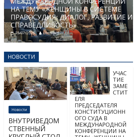
МЕЖДУНАРОДНОЙ КОНФЕРЕНЦИИ
НА ТЕМУ «ЖЕНЩИНЫ В СИСТЕМЕ
ПРАВОСУДИЯ: ДИАЛОГ, РАЗВИТИЕ И
СПРАВЕДЛИВОСТЬ»
15/07/2026
constsud
НОВОСТИ
УЧАС
ТИЕ
ЗАМЕ
СТИТ
ЕЛЯ
ПРЕДСЕДАТЕЛЯ
Новости
КОНСТИТУЦИОНН
ОГО СУДА В
ВНУТРИВЕДОМ
МЕЖДУНАРОДНОЙ
СТВЕННЫЙ
КОНФЕРЕНЦИИ НА
КРУГЛЫЙ СТОЛ