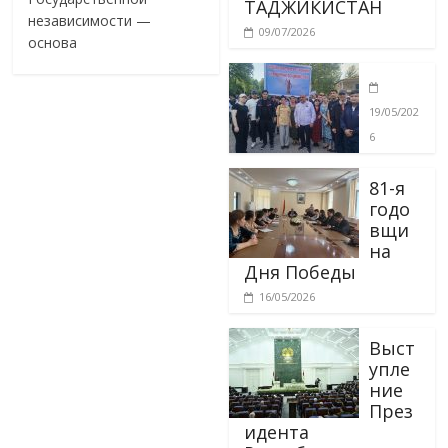
ТАДЖИКИСТАН
независимости —
09/07/2026
основа
19/05/202
6
81-я
годо
вщи
на
Дня Победы
16/05/2026
Выст
упле
ние
През
идента