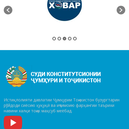
Истиқлолияти давлатии Ҷумҳурии Тоҷикистон бузургтарин
рўй­до­ди сиёсию ҳуқуқӣ ва иҷтимоию фарҳангии таърихи
навини халқи тоҷик маҳсуб меёбад.