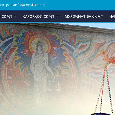
ктронӣ: info@constcourt.tj
 СК ҶТ
ҚАРОРҲОИ СК ҶТ
МУРОҶИАТ БА СК ҶТ
НА