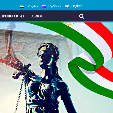
Тоҷики
Русский
English
ШРИЯИ СК ҶТ
ЭЪЛОН