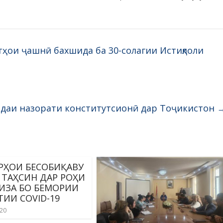
тҳои ҷашнӣ бахшида ба 30-солагии Истиқлоли
идаи назорати конститутсионӣ дар Тоҷикистон
РҲОИ БЕСОБИҚАВУ
 ТАҲСИН ДАР РОҲИ
ИЗА БО БЕМОРИИ
ИИ COVID-19
020