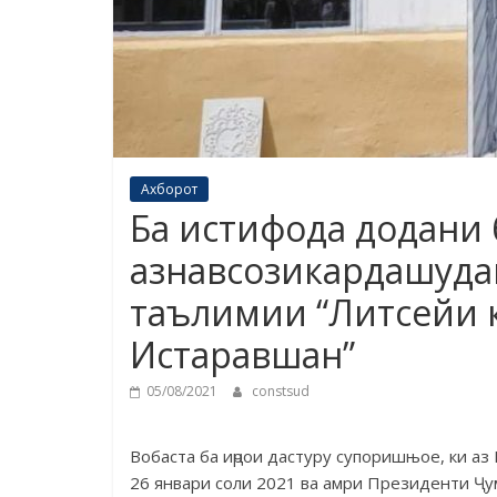
Ахборот
Ба истифода додани
азнавсозикардашуда
таълимии “Литсейи к
Истаравшан”
05/08/2021
constsud
Вобаста ба иҷрои дастуру супоришњое, ки аз
26 январи соли 2021 ва амри Президенти Ҷу