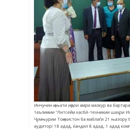
Инчунин ҷињати иҷрои амри мазкур ва барта
таълимии “Литсейи касбӣ-техникии шаҳри Ис
Ҷумњурии Тоҷикистон ба маблаѓи 21 њазору 64
аудиторї 18 адад, ќандил 8 адад, 1 адад ком