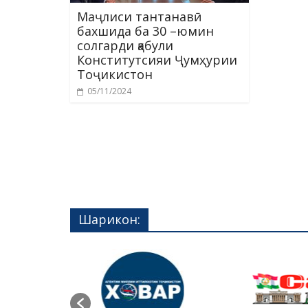
Маҷлиси тантанавӣ
бахшида ба 30 –юмин
солгарди қабули
Конститутсияи Ҷумҳурии
Тоҷикистон
05/11/2024
Шарикон: