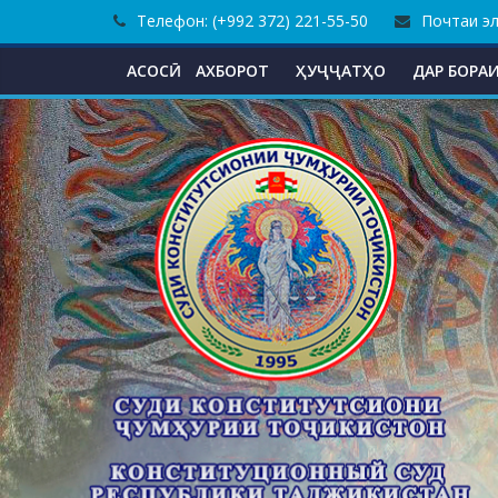
Skip
Телефон: (+992 372) 221-55-50
Почтаи эле
to
content
АСОСӢ
АХБОРОТ
ҲУҶҶАТҲО
ДАР БОРАИ