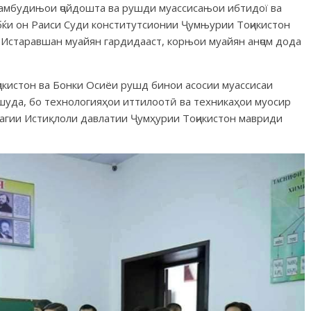
камбудињои ҷойдошта ва рушди муассисањои ибтидої ва
ибќи он Раиси Суди конститутсионии Ҷумњурии Тоҷикистон
Истаравшан муайян гардидааст, корњои муайян анҷом дода
ҷикистон ва Бонки Осиёи рушд бинои асосии муассисаи
 шуда, бо технологияҳои иттилоотӣ ва техникаҳои муосир
олагии Истиқлоли давлатии Ҷумҳу­рии Тоҷикистон мавриди