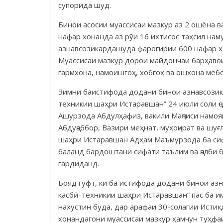
супорида шуд.
Бинои асосии муассисаи мазкур аз 2 ошёна в
нафар хонанда аз рӯи 16 ихтисос таҳсил нам
азнавсозикардашуда фарогирии 600 нафар х
Муассисаи мазкур дорои майдончаи барҳаво
гармхона, намоишгоҳ, хобгоҳ ва ошхона меб
Зимни баистифода додани бинои азнавсозик
техникии шаҳри Истаравшан” 24 июли соли ҷо
Ашурзода Абдулҳафиз, вакили Маҷлиси намоя
Абдуҷаббор, Вазири меҳнат, муҳоҷират ва шу
шаҳри Истаравшан Адҳам Маъмурзода ба сиф
баланд бардоштани сифати таълим ва ҷалби 
гардиданд.
Бояд гуфт, ки ба истифода додани бинои а
касбӣ-техникии шаҳри Истарав­шан” пас ба 
нахустин буда, дар арафаи 30-солагии Исти
хонандагони муассисаи мазкур ҳамчун туҳфа