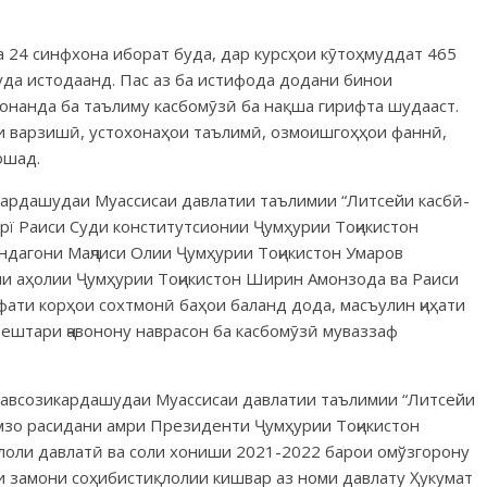
а 24 синфхона иборат буда, дар курсҳои кӯтоҳмуддат 465
уда истодаанд. Пас аз ба истифода додани бинои
онанда ба таълиму касбомӯзӣ ба нақша гирифта шудааст.
и варзишӣ, устохонаҳои таълимӣ, озмоишгоҳҳои фаннӣ,
ошад.
ардашудаи Муассисаи давлатии таълимии “Литсейи касбӣ-
рї Раиси Суди конститутсионии Ҷумҳурии Тоҷикистон
ндагони Маҷлиси Олии Ҷумҳурии То­ҷикистон Умаров
ғли аҳолии Ҷумҳурии Тоҷикистон Ширин Амонзода ва Раиси
ати корҳои сохтмонӣ баҳои баланд дода, масъулин ҷиҳати
бештари ҷавонону наврасон ба касбомӯзӣ муваззаф
знавсозикардашудаи Муассисаи давлатии таълимии “Литсейи
имзо расидани амри Президенти Ҷумҳурии Тоҷикистон
қлоли давлатӣ ва соли хониши 2021-2022 барои омўзгорону
и замони соҳибистиқлолии кишвар аз номи давлату Ҳукумат