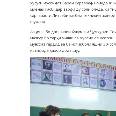
хусуси мусоидат барои бартараф намудани 
миёнаи касбї дар зарфи ду соли оянда, ки т
сарпарасти Литсейи касбии техникии шањри 
шуданд.
Аз ҷумла бо дастгирии Ҳукумати Ҷумҳурии То
мазкур бо тарҳи миллӣ ва муосир азнавсозӣ
муҷаҳ­ҳаз гардид ва ба истиқболи ҷашни 30-с
истифода қарор дода шуд.