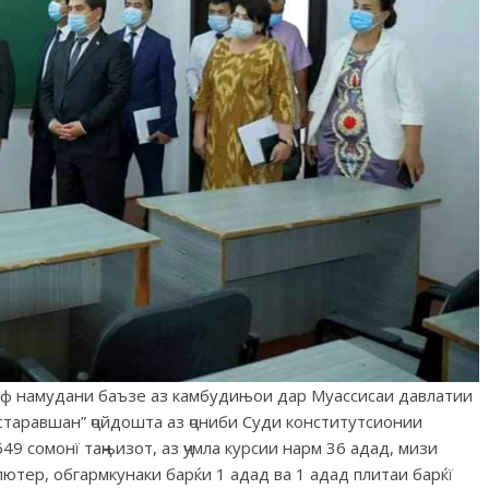
раф намудани баъзе аз камбудињои дар Муассисаи давлатии
таравшан” ҷойдошта аз ҷониби Суди конститутсионии
9 сомонї таҷњизот, аз ҷумла курсии нарм 36 адад, мизи
пютер, обгармкунаки барќи 1 адад ва 1 адад плитаи барќї