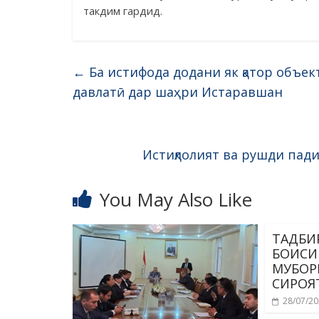
такдим гардид.
←
Ба истифода додани як қатор объек
давлатӣ дар шаҳри Истаравшан
Истиқлолият ва рушди пад
You May Also Like
ТАДБИ
БОИСИ
МУБОР
СИРОЯТ
28/07/2