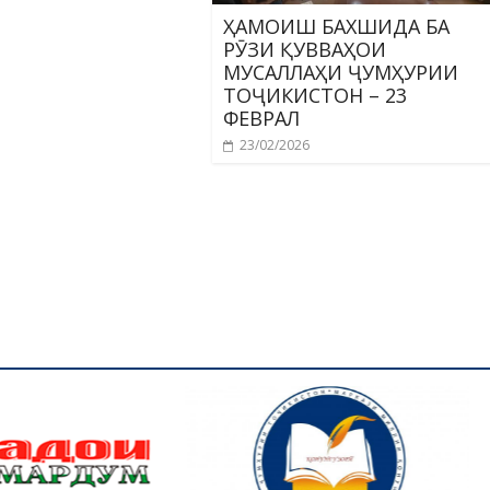
ҲАМОИШ БАХШИДА БА
РӮЗИ ҚУВВАҲОИ
МУСАЛЛАҲИ ҶУМҲУРИИ
ТОҶИКИСТОН – 23
ФЕВРАЛ
23/02/2026