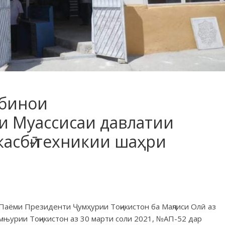
 бинои
и Муассисаи давлатии
асбӣ-техникии шаҳри
 Паёми Президенти Ҷумҳурии Тоҷикистон ба Маҷлиси Олӣ аз
мњурии Тоҷикистон аз 30 марти соли 2021, №АП-52 дар