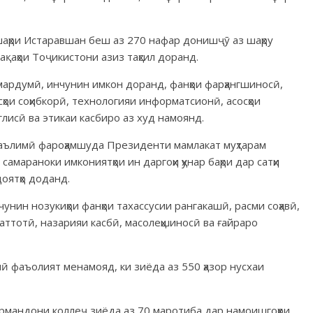
шаҳри Истаравшан беш аз 270 нафар донишҷӯ аз шаҳру
тақаҳои Тоҷикистони азиз таҳсил доранд.
мардумӣ, инчунин имкон доранд, фанҳои фарҳангшиносӣ,
ҳои соҳибкорӣ, технологияи информатсионӣ, асосҳои
глисӣ ва этикаи касбиро аз худ намоянд.
аълимӣ фароҳамшуда Президенти мамлакат муҳтарам
амараноки имкониятҳои ин даргоҳи ҳунар баҳри дар сатҳи
оятҳо доданд.
чунин нозукиҳои фанҳои тахассусии рангакашӣ, расми соҳавӣ,
хаттотӣ, назарияи касбӣ, масолеҳшиносӣ ва ғайраро
 фаъолият менамояд, ки зиёда аз 550 ҳазор нусхаи
армандони коллеҷ зиёда аз 70 маротиба дар намоишгоҳҳои