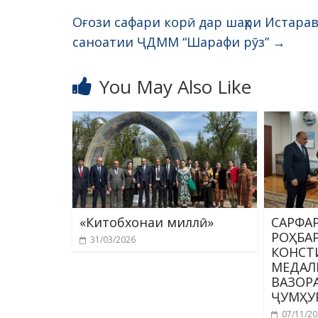
Оғози сафари корӣ дар шаҳри Истарав
саноатии ҶДММ “Шарафи рӯз”
→
You May Also Like
«Китобхонаи миллӣ»
САРФА
РОҲБА
31/03/2026
КОНСТ
МЕДАЛ
ВАЗОР
ҶУМҲУ
07/11/2