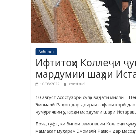
Ахборот
Ифтитоҳи Коллеҷи ҷум
мардумии шаҳри Ист
10/08/2022
constsud
10 август Асосгузори сулҳу ваҳдати миллӣ – 
Эмомалӣ Раҳмон дар доираи сафари корӣ дар
ҷумҳуриявии ҳунарҳои мардумии шаҳри Истара
Бояд гуфт, ки бинои замонавии Коллеҷи ҷумҳ
мамлакат муҳтарам Эмомалӣ Раҳмон дар масоҳа