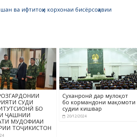
шан ва ифтитоҳи корхонаи бисёрсоҳавии
РОЗГАРДОНИИ
Суханронӣ дар мулоқот
РИЯТИ СУДИ
бо кормандони мақомоти
ИТУТСИОНӢ БО
судии кишвар
И ҶАШНИИ
20/12/2024
АТИ МУДОФИАИ
РИИ ТОҶИКИСТОН
024