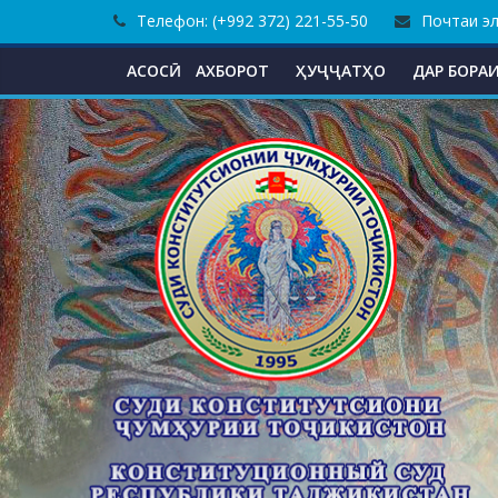
Skip
Телефон: (+992 372) 221-55-50
Почтаи эле
to
content
АСОСӢ
АХБОРОТ
ҲУҶҶАТҲО
ДАР БОРАИ