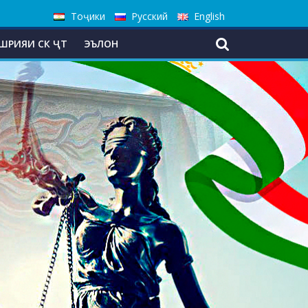
Тоҷики
Русский
English
ШРИЯИ СК ҶТ
ЭЪЛОН