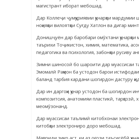
магистрант иборат мебошад.
Дар Коллеҷи ҷумҳуриявии ҳунарҳои мардумии 
ноҳияҳои вилоятҳои Суғду Хатлон ва дигар мин
Донишҷуён дар баробари омӯхтани ҳунарҳои 
таърихи Тоҷикистон, химия, математика, асос
педагогика ва психология, забонҳои русиву ан
Зимни шиносоӣ бо шароити дар муассисаи т
Эмомалӣ Раҳмон ба устодон барои истифодаи с
баланд тарбия кардани шогирдон дастуру ҳид
Дар ин даргоҳи ҳунар устодон ба шогирдон ин
композитсия, анатомияи пластикӣ, тарҳсозӣ, 
меомӯзонанд.
Дар муассисаи таълимӣ китобхонаи электронӣ
китобҳои электрониро доро мебошад.
Мавриди зикр аст, ки аз оғози таъсисёбӣ ҳун