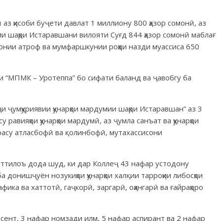
аз ҳисоби буҷети давлат 1 миллиону 800 ҳазор сомонӣ, аз
и шаҳри Истаравшани вилояти Суғд 844 ҳазор сомонӣ маблағ
донии атроф ва мумфаршкунии роҳҳои назди муассиса 650
и “МПМК – Уротеппа” бо сифати баланд ва ҷавобгу ба
 ҷумҳуриявии ҳунарҳои мардумии шаҳри Истаравшан” аз 3
 равияҳои ҳунарҳои мардумӣ, аз ҷумла санъат ва ҳунарҳои
расу атласбофӣ ва қолинбофӣ, мутахассисони
иттилоъ дода шуд, ки дар Коллеҷ 43 нафар устодону
а донишҷуён нозукиҳои ҳунарҳои халқии тарроҳии либосҳои
ика ва хаттотӣ, гаҷкорӣ, заргарӣ, оҳангарӣ ва ғайраҳоро
сент, 3 нафар номзади илм, 5 нафар аспирант ва 2 нафар