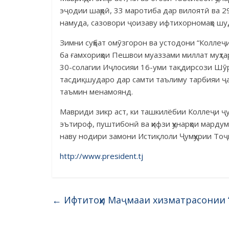
эҷодии шаҳрӣ, 33 маротиба дар вилоятӣ ва 29
намуда, сазовори ҷоизаву ифтихорномаҳо шу
Зимни суҳбат омӯзгорон ва устодони “Коллеҷ
ба ғамхориҳои Пешвои муаззами миллат муҳт
30-солагии Иҷлосияи 16-уми тақдирсози Шӯ
тасдиқшударо дар самти таълиму тарбияи ҷа
таъмин менамоянд.
Мавриди зикр аст, ки ташкилёбии Коллеҷи ҷу
эътироф, пуштибонӣ ва ҳифзи ҳунарҳои марду
наву нодири замони Истиқлоли Ҷумҳурии То
http://www.president.tj
←
Ифтитоҳи Маҷмааи хизматрасонии 