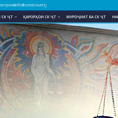
ктронӣ: info@constcourt.tj
 СК ҶТ
ҚАРОРҲОИ СК ҶТ
МУРОҶИАТ БА СК ҶТ
НА