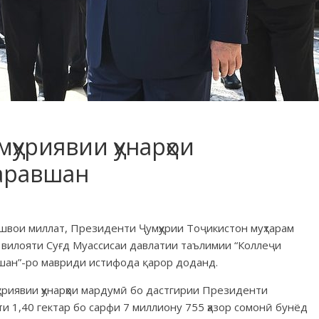
ҳуриявии ҳунарҳои
аравшан
Пешвои миллат, Президенти Ҷумҳурии Тоҷикистон муҳтарам
 вилояти Суғд Муассисаи давлатии таълимии “Коллеҷи
вшан”-ро мавриди истифода қарор доданд.
уриявии ҳунарҳои мардумӣ бо дастгирии Президенти
ти 1,40 гектар бо сарфи 7 миллиону 755 ҳазор сомонӣ бунёд