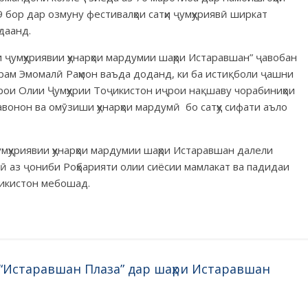
 бор дар озмуну фестивалҳои сатҳи ҷумҳуриявӣ ширкат
даанд.
и ҷумҳуриявии ҳунарҳои мардумии шаҳри Истаравшан” ҷавобан
арам Эмомалӣ Раҳмон ваъда доданд, ки ба истиқболи ҷашни
рои Олии Ҷумҳурии Тоҷикистон иҷрои нақшаву чорабиниҳои
вонон ва омӯзиши ҳунарҳои мардумӣ бо сатҳу сифати аъло
мҳуриявии ҳунарҳои мардумии шаҳри Истаравшан далели
мӣ аз ҷониби Роҳбарияти олии сиёсии мамлакат ва падидаи
ҷикистон мебошад.
“Истаравшан Плаза” дар шаҳри Истаравшан