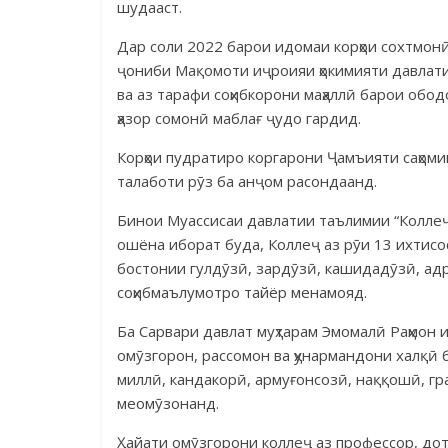
шудааст.
Дар соли 2022 барои идомаи корҳои сохтмонӣ 
ҷониби Мақомоти иҷроияи ҳокимияти давлати
ва аз тарафи соҳибкорони маҳаллӣ барои обо
ҳазор сомонӣ маблағ ҷудо гардид.
Корҳои пудратиро коргарони Ҷамъияти саҳоми
талаботи рӯз ба анҷом расондаанд.
Бинои Муассисаи давлатии таълимии “Коллеҷи
ошёна иборат буда, Коллеҷ аз рӯи 13 ихтисосу
бостонии гулдӯзӣ, зардӯзӣ, кашидадӯзӣ, ад
соҳибмаълумотро тайёр менамояд.
Ба Сарвари давлат муҳтарам Эмомалӣ Раҳмон 
омӯзгорон, рассомон ва ҳунармандони халқӣ б
миллӣ, кандакорӣ, армуғонсозӣ, наққошӣ, граф
меомӯзонанд.
Ҳайати омӯзгорони коллеҷ аз профессор, дот