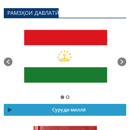
РАМЗҲОИ ДАВЛАТӢ
Суруди миллӣ