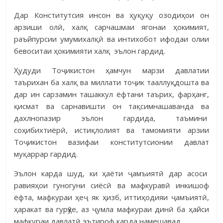
Дар Конститутсия инсон ва ҳуқуқу озодиҳои он
арзиши олӣ, халқ сарчашмаи яго­наи ҳокимият,
раъйпурсии умумихалқӣ ва интихобот ифо­даи олии
бево­ситаи ҳокимияти халқ эълон гардид.
Ҳудуди Тоҷикистон ҳамчун марзи давлатии
таърихан ба халқ ва миллати тоҷик тааллуқдошта ва
дар ин сарзамин ташаккул ёфтани таъ­рих, фар­ҳанг,
қисмат ва сарнавишти он тақсимнашаванда ва
дахлно­па­зир эълон гардида, таъмини
соҳибихтиёрӣ, истиқлолият ва тамо­ми­яти ар­зии
Тоҷикистон вазифаи конститутсионии давлат
муқаррар гар­дид.
Эълон карда шуд, ки ҳаёти ҷамъиятӣ дар асоси
равияҳои гуно­гуни сиёсӣ ва мафкуравӣ инкишоф
ёфта, мафкураи ҳеҷ як ҳизб, ит­ти­ҳо­дияи ҷамъиятӣ,
ҳаракат ва гурӯҳе, аз ҷумла мафкураи динӣ ба ҳайси
мафкураи давлатӣ эъти­роф карда намешавад.