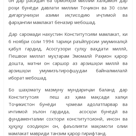
он дар расидан ба ормонҳои миллии халқамон дар
роҳи бунёди давлати миллии Тоҷикон ва 30 соли
дигаргуниҳои азими иқти­содию иҷтимоӣ ва
фарҳангии мамлакат беназир мебошад.
Дар саромади нахустин Конститутсияи мамлакат, ки
6 ноябри соли 1994 тариқи раъйпурсии умумихалқӣ
қабул гардид, Асосгузори сулҳу ваҳдати миллӣ,
Пешвои миллат муҳтарам Эмомалӣ Раҳмон қарор
дошта, матни он саршор аз арзишҳои миллӣ ва
арзишҳои уму­миэъ­тирофшудаи байналмилалӣ
иборат мебошад.
Бо шаҳомату мазмуну мундариҷаи баланд дар
Конститутсия пеш аз ҳама мақсади халқи
Тоҷикистон бунёди ҷомеаи адолатпарвар ва
ичтимоӣ эълон гардида, асосҳои бунёдӣ ва
фундаменталии сохтори конс­титутсионӣ, инсон ва
ҳуқуқу озодиҳон он, фаъолияти мақомоти олии
мамлакат мавриди танзим қарор гирифтанд.