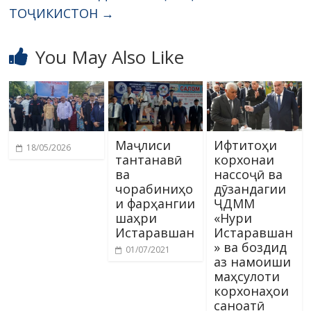
ТОҶИКИСТОН
→
You May Also Like
Маҷлиси
Ифтитоҳи
18/05/2026
тантанавӣ
корхонаи
ва
нассоҷӣ ва
чорабиниҳо
дӯзандагии
и фарҳангии
ҶДММ
шаҳри
«Нури
Истаравшан
Истаравшан
» ва боздид
01/07/2021
аз намоиши
маҳсулоти
корхонаҳои
саноатӣ