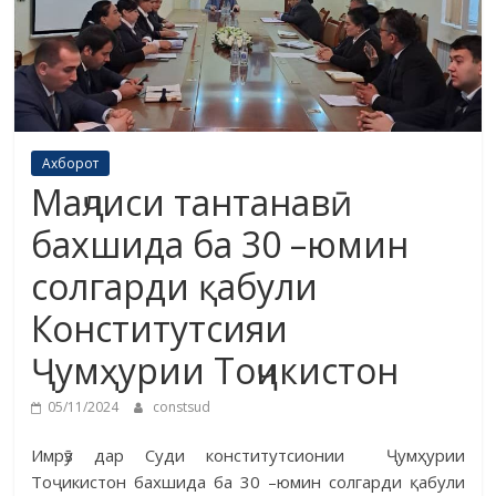
Ахборот
Маҷлиси тантанавӣ
бахшида ба 30 –юмин
солгарди қабули
Конститутсияи
Ҷумҳурии Тоҷикистон
05/11/2024
constsud
Имрӯз дар Суди конститутсионии Ҷумҳурии
Тоҷикистон бах­ши­да ба 30 –юмин солгарди қабули