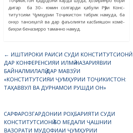
Тоҷикистон қадрдонӣ карда шуда, ҳозиринро бори
ди­гар ба 30– юмин солгарди қабули Рӯзи Конс­
титутсияи Ҷумҳурии Тоҷикистон табрик намуда, ба
онҳо тансиҳатӣ ва дар фаъ­олияти касбияшон комё­
биҳои беназирро таманно намуд.
←
ИШТИРОКИ РАИСИ СУДИ КОНСТИТУТСИОНӢ
ДАР КОНФЕРЕНСИЯИ ИЛМӢ-НАЗАРИЯВИИ
БАЙНАЛМИЛАЛӢ ДАР МАВЗӮИ
«КОНСТИТУТСИЯИ ҶУМҲУРИИ ТОҶИКИСТОН:
ТАҲАВВУЛ ВА ДУРНАМОИ РУШДИ ОН»
САРФАРОЗГАРДОНИИ РОҲБАРИЯТИ СУДИ
КОНСТИТУТСИОНӢ БО МЕДАЛИ ҶАШНИИ
ВАЗОРАТИ МУДОФИАИ ҶУМҲУРИИ