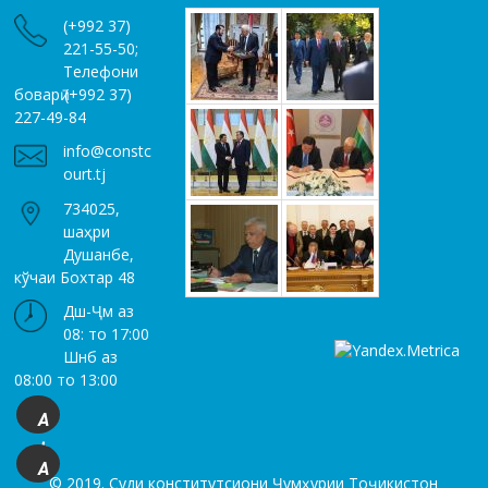
(+992 37)
221-55-50;
Телефони
боварӣ (+992 37)
227-49-84
info@constc
ourt.tj
734025,
шаҳри
Душанбе,
кўчаи Бохтар 48
Дш-Ҷм аз
08: то 17:00
Шнб аз
08:00 то 13:00
A
+
A
© 2019. Суди конститутсиони Ҷумҳурии Тоҷикистон