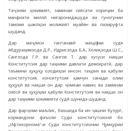
Таҷзияи ҳокимият, заминаи сиёсати хориҷии ба
манфиати миллӣ нигаронидашуда ва гуногунии
тамо­ми шаклҳои моликият муайян ва па­зируфта
шуданд.
Дар маҷлиси тантанавӣ маърӯзаи судя
Абдураҳимзода Д.Р., Ид­рисзода Б.А., Холиқзода Ш.С.,
Сангзода Г.Р. ва Сангов Т. дар хусуси нақ­ши
Конститутсия дар таҳкими давлати демократӣ, дар
таъмини ҳуқуқу озо­диҳои инсон: таърих ва қабули
конститутсия; конситутсия ҳамчун са­нади олии
ҳуқуқӣ ва нақши он дар ҷомеаи навин; ва заминаи
сиёсӣ ва ҳу­қуқии қабули Конститутсия ва нақши он
дар таҳкими ҳокимияти судӣ шу­нида шуданд.
Дар фарҷоми маљлис, бахшида ба ин ҷашни бузург,
кормандони фаъоли Суди конститутсионӣ бо
„Ифтихорнома“-и Суди консти­тут­си­о­нии Ҷумҳурии