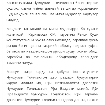
Конститутсияи Ҷумҳурии Тоҷи­кис­тон бо иштироки
судяҳо, хиз­матчиёни давлатӣ ва дигар кормандони
Суд маҷли­си тантанавӣ ва мизи мудаввар баргузор
гардид.
Маҷлиси тантанавӣ ва мизи мудаварро бо сухани
ифтитоҳӣ Ка­римзода К.М. –муо­вини Раиси Суди
конститутсионӣ ҳусни оғоз бахшида, сараввал ҳо­зи­
ринро бо ин ҷашни таърихӣ табрику таҳният гуфта,
ба онҳо ва наз­диконашон рӯзгори хушу хонаи обод,
сарсабзӣ ва фаъолияти обод­ко­риву созандагӣ
таманно намуд.
Мавсуф зикр кард, ки қабули Конститутсияи
Ҷумҳурии Тоҷи­кис­тон дар радифи бузургтарин
идҳои миллии мо, Рӯзи Истиқлолияти дав­латии
Ҷумҳурии Тоҷикистон, Рӯзи Ваҳдати миллӣ, Рӯзи
Президенти Ҷум­ҳурии Тоҷикистон, Рӯзи Парчами
давлатии Ҷумҳурии Тоҷикистон қарор дошта, нақши