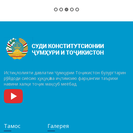
Истиқлолияти давлатии Ҷумҳурии Тоҷикистон бузургтарин
рўй­до­ди сиёсию ҳуқуқӣ ва иҷтимоию фарҳангии таърихи
навини халқи тоҷик маҳсуб меёбад.
Тамос
Галерея