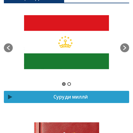
Суруди миллӣ