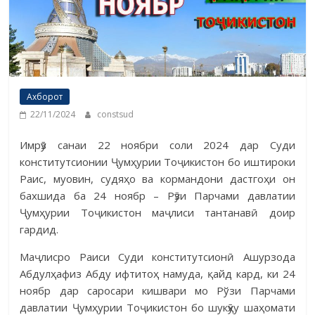
Ахборот
22/11/2024
constsud
Имрӯз санаи 22 ноябри соли 2024 дар Суди
конститутсионии Ҷумҳурии Тоҷикистон бо иш­тироки
Раис, муовин, судяҳо ва кормандони дастгоҳи он
бахшида ба 24 ноябр – Рӯзи Парчами давлатии
Ҷумҳурии Тоҷикистон маҷлиси тан­танавӣ доир
гардид.
Маҷлисро Раиси Суди конститутсионӣ Ашурзода
Абдулҳафиз Абду ифтитоҳ намуда, қайд кард, ки 24
ноябр дар саросари кишвари мо Рўзи Парчами
давлатии Ҷумҳурии Тоҷикистон бо шукӯҳу шаҳомати