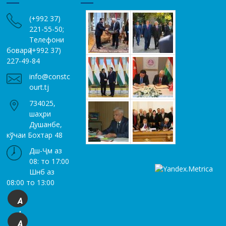
(+992 37)
221-55-50;
Телефони
боварӣ (+992 37)
227-49-84
info@constc
ourt.tj
734025,
шаҳри
Душанбе,
кўчаи Бохтар 48
Дш-Ҷм аз
08: то 17:00
Шнб аз
08:00 то 13:00
A
+
A