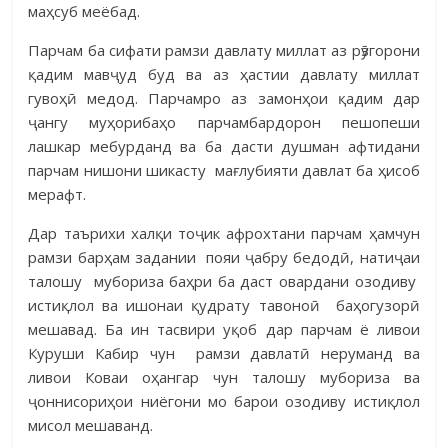
маҳсуб меёбад.
Парчам ба сифати рамзи давлату миллат аз рӯзгорони
қадим мавҷуд буд ва аз ҳастии давлату миллат
гувоҳӣ медод. Парчамро аз замонҳои қадим дар
ҷангу муҳорибаҳо парчамбардорон пешопеши
лашкар мебурданд ва ба дасти душман афтидани
парчам нишони шикасту мағлубияти давлат ба ҳисоб
мерафт.
Дар таърихи халқи тоҷик афрохтани парчам ҳамчун
рамзи барҳам задании пояи ҷабру бедодӣ, натиҷаи
талошу мубориза баҳри ба даст овардани озодиву
истиқлол ва ишонаи қудрату тавоноӣ баҳогузорӣ
мешавад. Ба ин тасвири уқоб дар парчам ё ливои
Куруши Кабир чун рамзи давлатӣ неруманд ва
ливои Коваи оҳангар чун талошу мубориза ва
ҷоннисориҳои ниёгони мо барои озодиву истиқлол
мисол мешаванд.