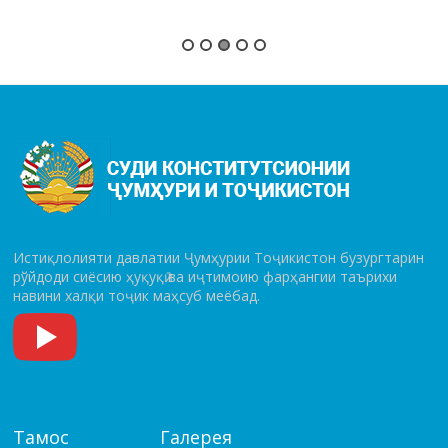
Истиқлолияти давлатии Ҷумҳурии Тоҷикистон бузургтарин
рўй­до­ди сиёсию ҳуқуқӣ ва иҷтимоию фарҳангии таърихи
навини халқи тоҷик маҳсуб меёбад.
Тамос
Галерея