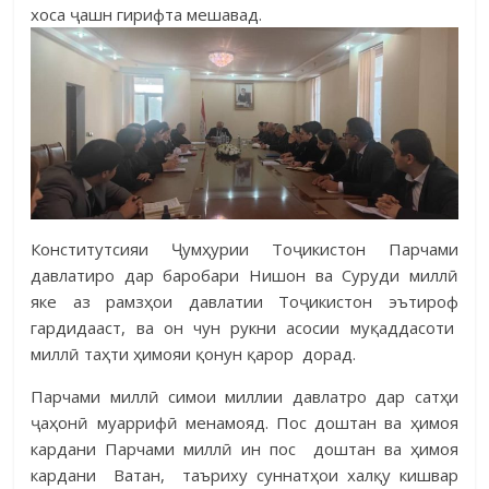
хоса ҷашн гирифта мешавад.
Конститутсияи Ҷумҳурии Тоҷикистон Парчами
давлатиро дар баробари Нишон ва Суруди миллӣ
яке аз рамзҳои давлатии Тоҷикистон эътироф
гардидааст, ва он чун рукни асосии муқаддасоти
миллӣ таҳти ҳимояи қонун қарор дорад.
Парчами миллӣ симои миллии давлатро дар сатҳи
ҷаҳонӣ муаррифӣ менамояд. Пос доштан ва ҳимоя
кардани Парчами миллӣ ин пос доштан ва ҳимоя
кардани Ватан, таъриху суннатҳои халқу кишвар