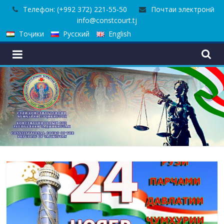
Телефон: (+992 372) 221-55-50
Почтаи электронӣ:
info@constcourt.tj
Тоҷики
Русский
English