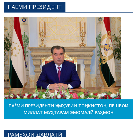
ПАЁМИ ПРЕЗИДЕНТ
ПАЁМИ ПРЕЗИДЕНТИ ҶУМҲУРИИ ТОҶИКИСТОН, ПЕШВОИ
МИЛЛАТ МУҲТАРАМ ЭМОМАЛӢ РАҲМОН
РАМЗҲОИ ДАВЛАТӢ