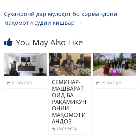
Суханронӣ дар мулоқот бо кормандони
мақомоти судии кишвар
→
You May Also Like
СЕМИНАР-
01/05/2026
19/06/2026
МАШВАРАТ
ОИД БА
РАҚАМИКУН
ОНИИ
МАҚОМОТИ
АНДОЗ
15/05/2024