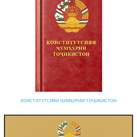
КОНСТИТУТСИЯИ ҶУМҲУРИИ ТОҶИКИСТОН