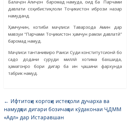
Балаҷон Алиҷон баромад намуда, оид ба Парчами
давлати соҳибистиқлоли Тоҷикистон ибрози назар
намуданд.
Ҳамчунин, котиби маҷлиси Таварзода Амин дар
мавзуи “Парчами Тоҷикистон ҳамчун рамзи давлатӣ”
баромад намуд.
Маҷлиси тантанивиро Раиси Суди конститутсионӣ бо
садо додани суруди миллӣ хотима бахшида,
ҳамагонро бори дигар ба ин ҷашини фархунда
табрик намуд.
←
Ифтитоҳи коргоҳи истеҳсоли дучарха ва
намудҳои дигари бозичаҳои кӯдаконаи ҶДММ
«Адл» дар Истаравшан