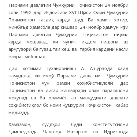
Парчами давлатии Ҷумҳурии Тоҷикистон 24 ноябри
соли 1992 дар Иҷлоисияи XVI Шӯрои Олии Ҷумҳурии
Тоҷикистон тасдиқ карда шуд. Ба ҳамин хотир,
минбаъд ҳамасола дар кишвар 24- ноябр ҳамчун Рӯзи
Парчами давлтии Ҷумҳурии Тоҷикистон таҷлил
карда мешавад, ки чунин иқдом нишона аз
арҷгузорӣ ба гузаштаи хеш ва тарбия кардани насли
наврас мебошад.
Дар хотимаи суханрониаш А. Ашурзода қайд
намуданд, ки имрӯз Парчами давлатии Ҷумҳурии
Тоҷикистон чун рамзи соҳибистиқлолӣ дар
Тоҷикистон ва дигар кишварҳои олам парафшонӣ
мекунад ва ба оламиён аз мавҷудияти давлати
соҳибистиқлол бо номи Ҷумҳурии Тоҷикистон хабар
медиҳад.
Ҳамзамон, судяҳои Суди конститутсионӣ
Ҷамшедзода Ҷамшед Назаршо ва Идрисзода