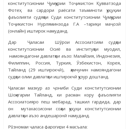
конститутсионии Ҷумҳурии Тоҷикистон Қувватзода
Фотеҳ ва сардори раёсати таъминоти ҳуқуқии
фаъолияти судяҳои Суди конститутсионии Ҷумҳурии
Тоҷикистон Нурляминзода Г.А –тариқи маҷозӣ
(онлайн) иштирок намуданд.
Дар Ҷаласаи Шӯрои Ассосиатсияи судҳои
конститутсионии Осиё ва институҳои муодил,
намояндагони давлатҳои аъзо: Малайзия, Индонезия,
Филиппин, Россия, Туркия, Ӯзбекистон, Корея,
Тайланд (29 иштирокчӣ), ҳамчунин намояндагони
судҳои олии давлатҳои иштирокчӣ ҳузур доштанд.
Ҷаласаи мазкур аз ҷониби Суди конститутсионии
Шоҳигарии Тайланд, ки расман кору фаъолияти
Ассосиатсияро пеш мебарад, ташкил гардида, дар
он мутахассисони соҳаи ҳуқуқи конститутсионии
давлатҳои аъзо андешаронӣ намуданд.
Рӯзномаи ҷаласа фарогири 4 масъала: