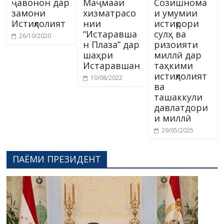
ҷавонон дар
Маҷмааи
Созишнома
замони
хизматрасо
и умумии
Истиқлолият
нии
истиқрори
“Истаравша
сулҳ ва
26/10/2020
н Плаза” дар
ризоияти
шаҳри
миллӣ дар
Истаравшан
таҳкими
истиқлолият
10/08/2022
ва
ташаккули
давлатдори
и миллӣ
29/05/2025
ПАЁМИ ПРЕЗИДЕНТ