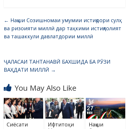
←
Нақши Созишномаи умумии истиқрори сулҳ
ва ризоияти миллӣ дар таҳкими истиқлолият
ва ташаккули давлатдории миллӣ
ҶАЛАСАИ ТАНТАНАВӢ БАХШИДА БА РӮЗИ
ВАҲДАТИ МИЛЛӢ
→
You May Also Like
Сиёсати
Ифтитоҳи
Нақши