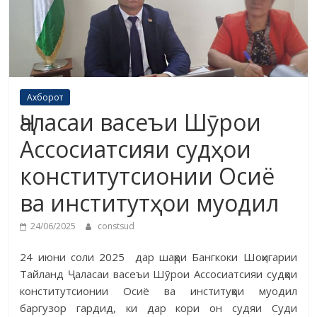
Ахборот
Ҷаласаи васеъи Шӯрои
Ассосиатсияи судҳои
конститутсионии Осиё
ва институтҳои муодил
24/06/2025
constsud
24 июни соли 2025 дар шаҳри Бангкоки Шоҳигарии
Тайланд Ҷаласаи васеъи Шӯрои Ассосиатсияи судҳои
конститутсионии Осиё ва институҳои муодил
баргузор гардид, ки дар кори он судяи Суди