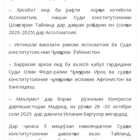
– Ҳисобот оид ба рафти корҳои котиботи
Ассосиатсия, нақши Суди конститутсионии
Шоҳигарии Тайланд дар давраи роҳбарии он (солҳои
2023-2025) дар Ассотсиатсия;
– Интиқоли ваколати раисии Ассосиатсия ба Суди
конститутсио-нии Ҷумҳурии Ӯзбекистон;
– Баррасии ариза оид ба аъзогӣ қабул гардидани
Суди Олии Феде-ралии Ҷумҳурии Ироқ ва судҳои
конститутсионии ҷумҳуриҳои исломии Афғонистон ва
Бангладеш;
– Маълумот дар бораи рӯзномаи Конгресси
дарпешистодаи Мадрид, ки рӯзҳои 28 -30 октябри
соли 2025 дар давлати Испания баргузор мегардад.
Дар ҷаласа 5 маърӯзаи намояндагони Судҳои
конститутсионии давлатҳои аъзо: Тайланд,