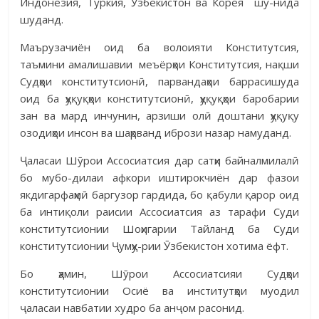
Индонезия, Туркия, Ӯзбекистон ва Корея шу-нида
шуданд.
Маърузачиён оид ба волоияти Конститутсия,
таъмини амалишавии меъёрҳои Конститутсия, нақши
Судҳои конститутсионӣ, парвандаҳои баррасишуда
оид ба ҳуқуқҳои конститутсионӣ, ҳуқуқҳои баробарии
зан ва мард инчунин, арзиши олӣ доштани ҳуқуқу
озодиҳои инсон ва шаҳрванд ибрози назар намуданд.
Ҷаласаи Шӯрои Ассосиатсия дар сатҳи байналмилалӣ
бо мубо-дилаи афкори иштирокчиён дар фазои
якдигарфаҳмӣ баргузор гардида, бо қабули қарор оид
ба интиқоли раисии Ассосиатсия аз тарафи Суди
конститутсионии Шоҳигарии Тайланд ба Суди
конститутсионии Ҷумҳу-рии Ӯзбекистон хотима ёфт.
Бо ҳамин, Шӯрои Ассосиатсияи Судҳои
конститутсионии Осиё ва институтҳои муодил
ҷаласаи навбатии худро ба анҷом расонид.