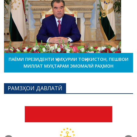
ПАЁМИ ПРЕЗИДЕНТИ ҶУМҲУРИИ ТОҶИКИСТОН, ПЕШВОИ
МИЛЛАТ МУҲТАРАМ ЭМОМАЛӢ РАҲМОН
РАМЗҲОИ ДАВЛАТӢ