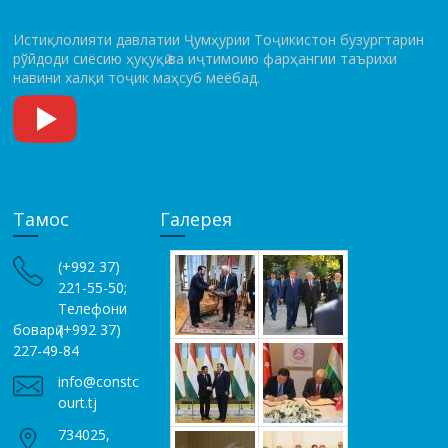
Истиқлолияти давлатии Ҷумҳурии Тоҷикистон бузургтарин
рўй­до­ди сиёсию ҳуқуқӣ ва иҷтимоию фарҳангии таърихи
навини халқи тоҷик маҳсуб меёбад.
Тамос
Галерея
(+992 37)
221-55-50;
Телефони
боварӣ (+992 37)
227-49-84
info@constc
ourt.tj
734025,