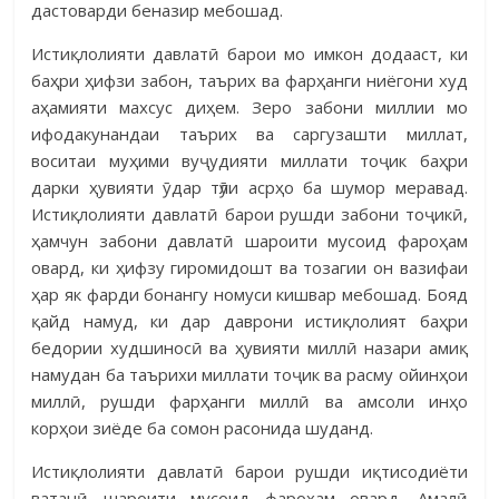
дастоварди беназир мебошад.
Истиқлолияти давлатӣ барои мо имкон додааст, ки
баҳри ҳифзи забон, таърих ва фарҳанги ниёгони худ
аҳамияти махсус диҳем. Зеро забони миллии мо
ифодакунандаи таърих ва саргузашти миллат,
воситаи муҳими вуҷудияти миллати тоҷик баҳри
дарки ҳувияти ӯ дар тӯли асрҳо ба шумор меравад.
Истиқлолияти давлатӣ барои рушди забони тоҷикӣ,
ҳамчун забони давлатӣ шароити мусоид фароҳам
овард, ки ҳифзу гиромидошт ва тозагии он вазифаи
ҳар як фарди бонангу номуси кишвар мебошад. Бояд
қайд намуд, ки дар даврони истиқлолият баҳри
бедории худшиносӣ ва ҳувияти миллӣ назари амиқ
намудан ба таърихи миллати тоҷик ва расму ойинҳои
миллӣ, рушди фарҳанги миллӣ ва амсоли инҳо
корҳои зиёде ба сомон расонида шуданд.
Истиқлолияти давлатӣ барои рушди иқтисодиёти
ватанӣ шароити мусоид фароҳам овард. Амалӣ