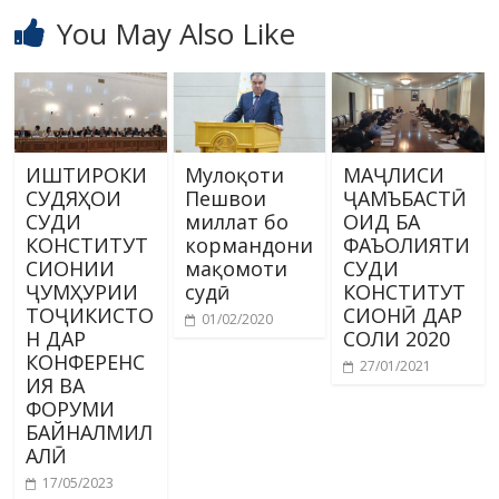
You May Also Like
ИШТИРОКИ
Мулоқоти
МАҶЛИСИ
СУДЯҲОИ
Пешвои
ҶАМЪБАСТӢ
СУДИ
миллат бо
ОИД БА
КОНСТИТУТ
кормандони
ФАЪОЛИЯТИ
СИОНИИ
мақомоти
СУДИ
ҶУМҲУРИИ
судӣ
КОНСТИТУТ
ТОҶИКИСТО
СИОНӢ ДАР
01/02/2020
Н ДАР
СОЛИ 2020
КОНФЕРЕНС
27/01/2021
ИЯ ВА
ФОРУМИ
БАЙНАЛМИЛ
АЛӢ
17/05/2023