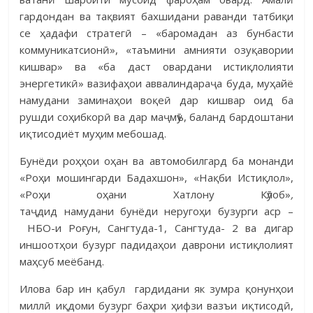
гардондан ва тақвият бахшидани раванди татбиқи
се ҳадафи стратегӣ – «баромадан аз бунбасти
коммуникатсионӣ», «таъмини амнияти озуқавории
кишвар» ва «ба даст овардани истиқлолияти
энергетикӣ» вазифаҳои аввалиндараҷа буда, муҳайё
намудани заминаҳои воқеӣ дар кишвар оид ба
рушди соҳибкорӣ ва дар маҷмӯъ, баланд бардоштани
иқтисодиёт муҳим мебошад.
Бунёди роҳҳои оҳан ва автомобилгард ба монанди
«Роҳи мошингарди Бадахшон», «Нақби Истиқлол»,
«Роҳи оҳани Хатлону Кӯлоб»
,
таҷдид намудани бунёди неругоҳи бузурги аср –
НБО-и Роғун, Сангтуда-1, Сангтуда- 2 ва дигар
иншоотҳои бузург падидаҳои даврони истиқлолият
маҳсуб меёбанд.
Илова бар ин қабул гардидани як зумра қонунҳои
миллӣ иқдоми бузург баҳри ҳифзи вазъи иқтисодӣ,