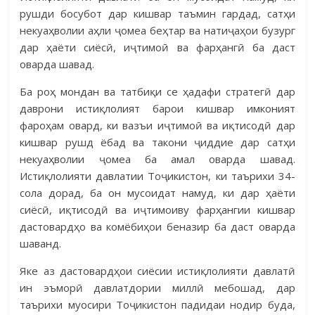
рушди босубот дар кишвар таъмин гардад, сатҳи
некуаҳволии аҳли ҷомеа беҳтар ва натиҷаҳои бузург
дар ҳаёти сиёсӣ, иҷтимоӣ ва фарҳангӣ ба даст
оварда шавад.
Ба роҳ мондан ва татбиқи се ҳадафи стратегӣ дар
даврони истиқлолият барои кишвар имконият
фароҳам овард, ки вазъи иҷтимоӣ ва иқтисодӣ дар
кишвар рушд ёбад ва такони ҷиддие дар сатҳи
некуаҳволии ҷомеа ба амал оварда шавад.
Истиқлолияти давлатии Тоҷикистон, ки таърихи 34-
сола дорад, ба он мусоидат намуд, ки дар ҳаёти
сиёсӣ, иқтисодӣ ва иҷтимоиву фарҳангии кишвар
дастовардҳо ва комёбиҳои беназир ба даст оварда
шаванд.
Яке аз дастовардҳои сиёсии истиқлолияти давлатӣ
ин эъморӣ давлатдории миллӣ мебошад, дар
таърихи муосири Тоҷикистон падидаи нодир буда,