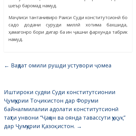
шеър баромад намуд.
Маҷлиси тантанивиро Раиси Суди конститутсионӣ бо
садо додани суруди миллӣ хотима бахшида,
ҳамагонро бори дигар ба ин ҷашни фархунда табрик
намуд.
←
Ваҳдат омили рушди устувори ҷомеа
Иштироки судяи Суди конститутсионии
Ҷумҳурии Тоҷикистон дар Форуми
байналмилалии адолати конститутсионӣ
таҳти унвони “Ҷаҳон ва оянда тавассути ҳуқуқ”
дар Ҷумҳурии Қазоқистон.
→