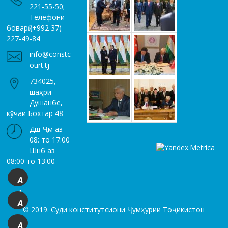
221-55-50;
Телефони
боварӣ (+992 37)
227-49-84
info@constc
ourt.tj
734025,
шаҳри
Душанбе,
кўчаи Бохтар 48
Дш-Ҷм аз
08: то 17:00
Шнб аз
08:00 то 13:00
A
+
A
© 2019. Суди конститутсиони Ҷумҳурии Тоҷикистон
A