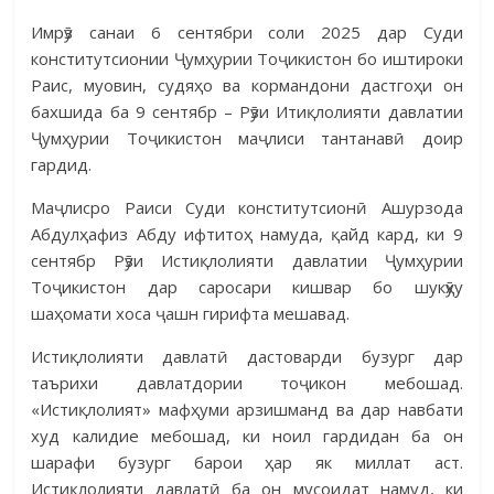
Имрӯз санаи 6 сентябри соли 2025 дар Суди
конститутсионии Ҷумҳурии Тоҷикистон бо иштироки
Раис, муовин, судяҳо ва кормандони дастгоҳи он
бахшида ба 9 сентябр – Рӯзи Итиқлолияти давлатии
Ҷумҳурии Тоҷикистон маҷлиси тантанавӣ доир
гардид.
Маҷлисро Раиси Суди конститутсионӣ Ашурзода
Абдулҳафиз Абду ифтитоҳ намуда, қайд кард, ки 9
сентябр Рӯзи Истиқлолияти давлатии Ҷумҳурии
Тоҷикистон дар саросари кишвар бо шукӯҳу
шаҳомати хоса ҷашн гирифта мешавад.
Истиқлолияти давлатӣ дастоварди бузург дар
таърихи давлатдории тоҷикон мебошад.
«Истиқлолият» мафҳуми арзишманд ва дар навбати
худ калидие мебошад, ки ноил гардидан ба он
шарафи бузург барои ҳар як миллат аст.
Истиқлолияти давлатӣ ба он мусоидат намуд, ки