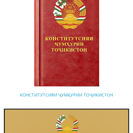
КОНСТИТУТСИЯИ ҶУМҲУРИИ ТОҶИКИСТОН