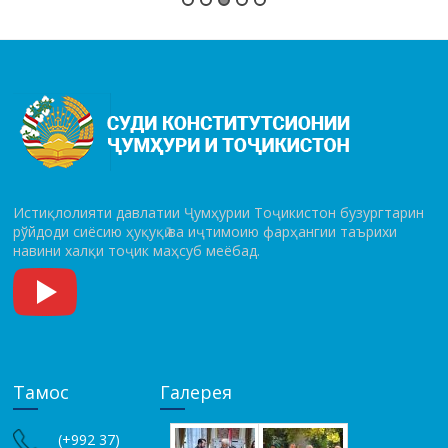
Истиқлолияти давлатии Ҷумҳурии Тоҷикистон бузургтарин
рўй­до­ди сиёсию ҳуқуқӣ ва иҷтимоию фарҳангии таърихи
навини халқи тоҷик маҳсуб меёбад.
Тамос
Галерея
(+992 37)