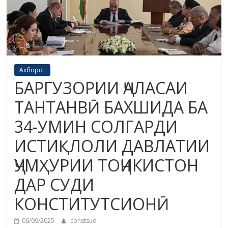
Ахборот
БАРГУЗОРИИ ҶАЛАСАИ
ТАНТАНВӢ БАХШИДА БА
34-УМИН СОЛГАРДИ
ИСТИҚЛОЛИ ДАВЛАТИИ
ҶУМҲУРИИ ТОҶИКИСТОН
ДАР СУДИ
КОНСТИТУТСИОНӢ
06/09/2025
constsud