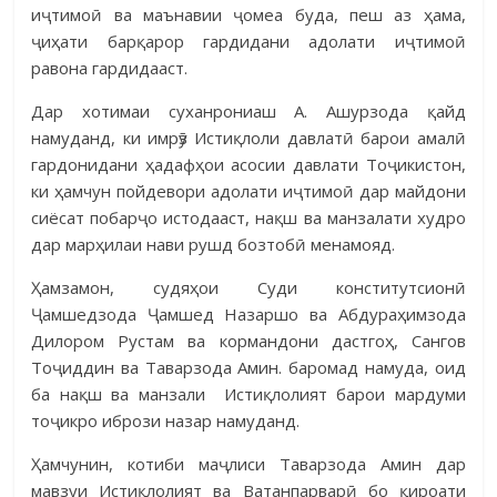
иҷтимоӣ ва маънавии ҷомеа буда, пеш аз ҳама,
ҷиҳати барқарор гардидани адолати иҷтимоӣ
равона гардидааст.
Дар хотимаи суханрониаш А. Ашурзода қайд
намуданд, ки имрӯз Истиқлоли давлатӣ барои амалӣ
гардонидани ҳадафҳои асосии давлати Тоҷикистон,
ки ҳамчун пойдевори адолати иҷтимоӣ дар майдони
сиёсат побарҷо истодааст, нақш ва манзалати худро
дар марҳилаи нави рушд бозтобӣ менамояд.
Ҳамзамон, судяҳои Суди конститутсионӣ
Ҷамшедзода Ҷамшед Назаршо ва Абдураҳимзода
Дилором Рустам ва кормандони дастгоҳ, Сангов
Тоҷиддин ва Таварзода Амин. баромад намуда, оид
ба нақш ва манзали Истиқлолият барои мардуми
тоҷикро ибрози назар намуданд.
Ҳамчунин, котиби маҷлиси Таварзода Амин дар
мавзуи Истиқлолият ва Ватанпарварӣ бо қироати