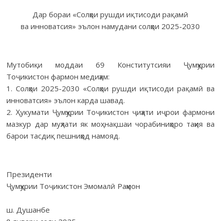
Дар бораи «Солҳои рушди иқтисоди рақамӣ
ва инноватсия» эълон намудани солҳои 2025-2030
Мутобиқи моддаи 69 Конститутсияи Ҷумҳурии
Тоҷикистон фармон медиҳам:
1. Солҳои 2025-2030 «Солҳои рушди иқтисоди рақамӣ ва
инноватсия» эълон карда шавад.
2. Ҳукумати Ҷумҳурии Тоҷикистон ҷиҳати иҷрои фармони
мазкур дар муҳлати як моҳ нақшаи чорабиниҳоро таҳия ва
барои тасдиқ пешниҳод намояд.
Президенти
Ҷумҳурии Тоҷикистон Эмомалӣ Раҳмон
ш. Душанбе