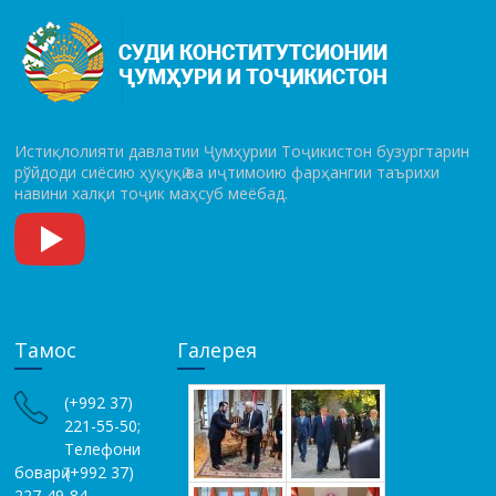
Истиқлолияти давлатии Ҷумҳурии Тоҷикистон бузургтарин
рўй­до­ди сиёсию ҳуқуқӣ ва иҷтимоию фарҳангии таърихи
навини халқи тоҷик маҳсуб меёбад.
Тамос
Галерея
(+992 37)
221-55-50;
Телефони
боварӣ (+992 37)
227-49-84