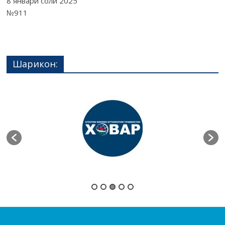
8 январи соли 2025
№911
Шарикон: