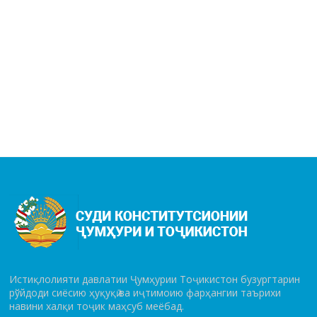
Истиқлолияти давлатии Ҷумҳурии Тоҷикистон бузургтарин
рўй­до­ди сиёсию ҳуқуқӣ ва иҷтимоию фарҳангии таърихи
навини халқи тоҷик маҳсуб меёбад.