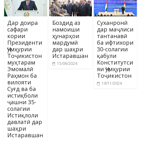
Дар доира
Боздид аз
Суханронӣ
сафари
намоиши
дар маҷлиси
кории
ҳунарҳои
тантанавӣ
Президенти
мардумӣ
ба ифтихори
Ҷумҳурии
дар шаҳри
30-солагии
Тоҷикистон
Истаравшан
қабули
муҳтарам
Конститутси
15/06/2024
Эмомалӣ
яи Ҷумҳурии
Раҳмон ба
Тоҷикистон
вилояти
19/11/2024
Суғд ва ба
истиқболи
ҷашни 35-
солагии
Истиқлоли
давлатӣ дар
шаҳри
Истаравшан