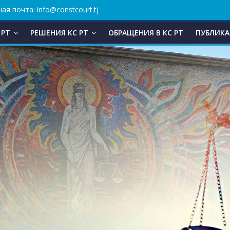
ая почта: info@constcourt.tj
 РТ
РЕШЕНИЯ КС РТ
ОБРАЩЕНИЯ В КC РТ
ПУБЛИКА