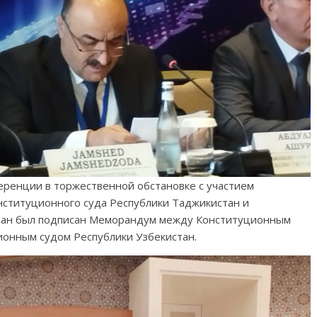
ренции в торжественной обстановке с участием
ституционного суда Республики Таджикистан и
стан был подписан Меморандум между Конституционным
ионным судом Республики Узбекистан.