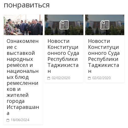
понравиться
Ознакомлен
Новости
Новости
ие с
Конституци
Конституци
выставкой
онного Суда
онного Суда
народных
Республики
Республики
ремёсел и
Таджикиста
Таджикиста
национальн
н
н
ых блюд
02/02/2020
02/02/2020
ремесленни
ков и
жителей
города
Истаравшан
а
18/06/2024