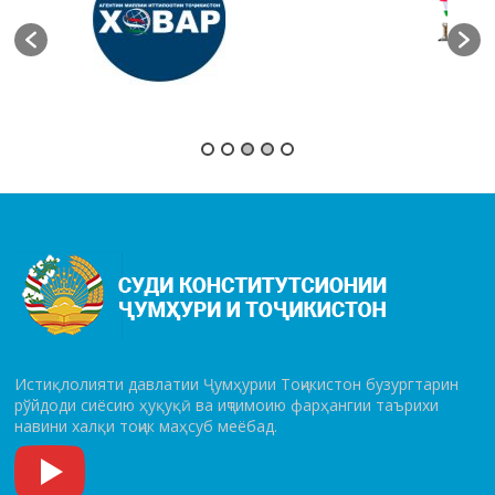
Истиқлолияти давлатии Ҷумҳурии Тоҷикистон бузургтарин
рўй­до­ди сиёсию ҳуқуқӣ ва иҷтимоию фарҳангии таърихи
навини халқи тоҷик маҳсуб меёбад.