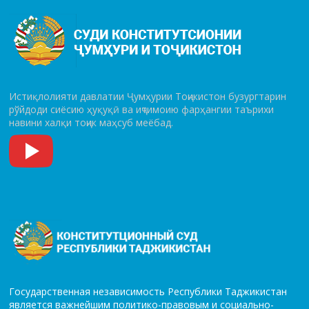
Истиқлолияти давлатии Ҷумҳурии Тоҷикистон бузургтарин
рўй­до­ди сиёсию ҳуқуқӣ ва иҷтимоию фарҳангии таърихи
навини халқи тоҷик маҳсуб меёбад.
Государственная независимость Республики Таджикистан
является важнейшим политико-правовым и социально-