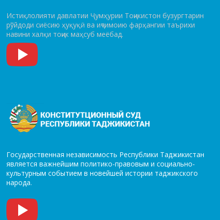
Истиқлолияти давлатии Ҷумҳурии Тоҷикистон бузургтарин
рўй­до­ди сиёсию ҳуқуқӣ ва иҷтимоию фарҳангии таърихи
навини халқи тоҷик маҳсуб меёбад.
Государственная независимость Республики Таджикистан
является важнейшим политико-правовым и социально-
культурным событием в новейшей истории таджикского
народа.