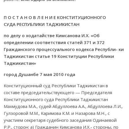
П О С Т А Н О В Л Е Н И Е КОНСТИТУЦИОННОГО
СУДА РЕСПУБЛИКИ ТАДЖИКИСТАН
по делу о ходатайстве Кимсанова И.Х. «Об
определении соответствия статей 371 и 372
Гражданского процессуального кодекса Республи- ки
Таджикистан статье 19 Конституции Республики
Таджикистан»
город Душанбе 7 мая 2010 года
Конституционный суд Республики Таджикистан в
составе председательствующего — Председателя
Конституционного суда Республики Таджикистан
Махмудова М.А., судей Абдуллоева А.А., Абдуллоева Л.И.,
Гулзоровой М.М., Каримова К.М. и Назарова М.Н., с
участием секретаря судебного заседания Одинаевой
Р.Р., сторон: а) Гражданин Кимсанова И.Х.- стороны, по