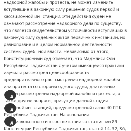
A
+
A
A
-