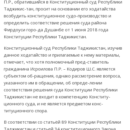
П.Р., обратившийся в Консти­ту­цион­ный суд Республики
Таджикис-тан, просит на основании его хода­тай­ства
возбу­дить конституционное судо-производство и
опреде­лить соответ­ствие реше­ния суда района
Фирдоуси горо-да Душанбе от 1 июня 2018 года
Конституции Республики Таджикистан.
Конституционный суд Республики Таджикистан, изучив
данное хода­тай­ство и прилагаемые к нему материалы,
отмечает, что хотя полномочный пред-ставитель
гражданина Исроилова П.Р. – Кодиров Ш.С. является
субъек­том об-ращения, однако рассмотрение вопроса,
указанного им в обращении, об опреде-лении
соответствия решения суда Конституции Респуб­лики
Таджикистан не входит в компетенцию Конститу­
ционного суда, и не является предметом конс-
титуционного спора.
В соответствии со статьёй 89 Консти­туции Республики
Таджикистан и статьей 34 конститу­цион­ного Закона