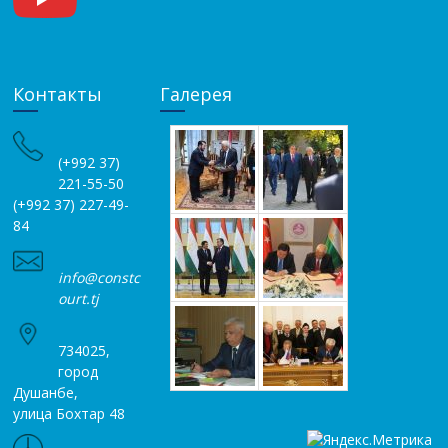
Контакты
Галерея
(+992 37)
221-55-50
(+992 37) 227-49-
84
info@constc
ourt.tj
734025,
город
Душанбе,
улица Бохтар 48