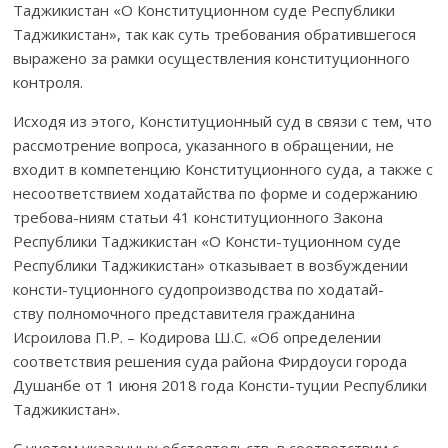
Таджикистан «О Конститу­цион­ном суде Рес­пуб­­лики
Таджикистан», так как суть требования обративше­гося
выражено за рамки осуществления конституционного
контроля.
Исходя из этого, Конституционный суд в связи с тем, что
рассмот­рение вопроса, указанного в обращении, не
входит в компетенцию Кон­ститу­цион­ного суда, а также с
несоответ­ствием ходатайства по форме и содержанию
требова-ниям статьи 41 конститу­цион­ного Закона
Республи­ки Таджикистан «О Консти-туцион­ном суде
Респуб­лики Таджикис­тан» отказы­вает в возбуж­дении
консти-ту­ционного судо­произ­­водства по хода­тай­
ству полно­моч­ного представителя гражданина
Исроилова П.Р. – Кодирова Ш.С. «Об опреде­лении
соответствия решения суда района Фирдоуси города
Душанбе от 1 июня 2018 года Консти-туции Респуб­лики
Таджикистан».
С учетом указанных обстоятельств, в соответствии с