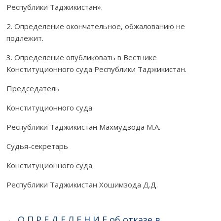
Республики Таджикис­тан».
2. Определение окончательное, обжалованию не
подлежит.
3. Определение опубликовать в Вестнике
Конституционного суда Респуб­лики Таджикистан.
Председатель
Конституционного суда
Республики Таджикистан Махмудзода М.А.
Судья-секретарь
Конституционного суда
Республики Таджикистан Хошимзода Д.Д.
←
О П Р Е Д Е Л Е Н И Е об отказе в