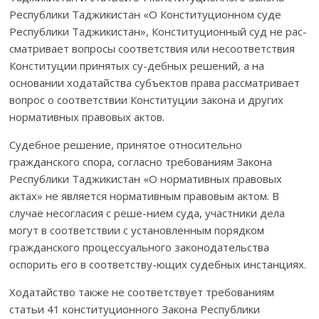
Республики Тад­жи­кис­тан «О Кон­сти­туционном суде
Республики Таджикис­тан», Конституционный суд не рас­
смат­­ривает вопросы соответствия или несоответствия
Конституции приня­тых су-дебных решений, а на
основании ходатайства субъектов права рассмат­ри­вает
вопрос о соответ­ствии Конституции закона и других
норма­тив­ных правовых актов.
Судебное решение, принятое относительно
гражданского спора, сог­ласно требованиям Закона
Республики Таджикистан «О нормативных право­вых
актах» не является нормативным правовым актом. В
случае несогласия с реше-нием суда, участники дела
могут в соответствии с уста­новленным порядком
гражданского процессуального законода­тель­ст­ва
оспорить его в соответству-ющих судебных инстанциях.
Ходатайство также не соответствует требова­ниям
статьи 41 конститу­цион­­ного Закона Республики