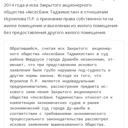
2014 года и иска Закрытого акционер­ного
общества «АксесБанк Таджикис­тан» в отношении
Исроилова П.Р. о приз­нании права собственности на
жилое помещение и выселении из жилого помещения
без предоставления другого жилого помещения.
Обратившийся, считая иск Закрытого  акционер­
ного общества «Аксес­Банк Таджикис­тан» в суд 
района Фирдоуси города Душанбе неза­кон­­ным, от-
мечает, что при представлении искового 
заявления были грубо на­ру­ше­ны под-судность и 
другие нормы закона. Исходя из того, что 
Исроилов П.Р. является индивидуальным 
предпринимателем, рассмотрение предмета ис­
кового заяв-ления Закрытого акционер­ного 
общества «Аксес­Банк Таджикис­тан» относит-ся к 
компетенции экономических судов и ранее 
экономический суд города Ду-шанбе в 
соответствии с требованиями экономического 
процессуального законодательства рассмотрел 
исковое заявление выше­наз­ван­ного Общества. 