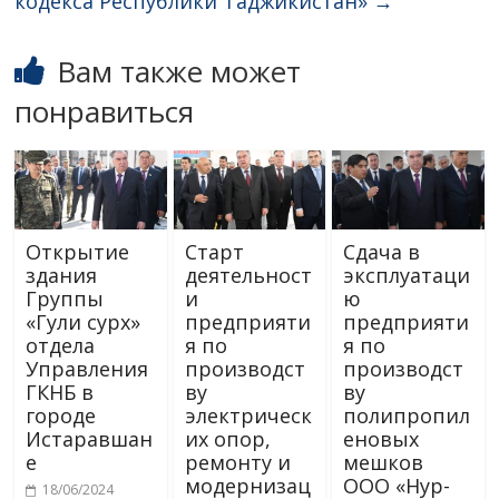
кодекса Республики Таджикистан»
→
Вам также может
понравиться
Открытие
Старт
Сдача в
здания
деятельност
эксплуатаци
Группы
и
ю
«Гули сурх»
предприяти
предприяти
отдела
я по
я по
Управления
производст
производст
ГКНБ в
ву
ву
городе
электрическ
полипропил
Истаравшан
их опор,
еновых
е
ремонту и
мешков
модернизац
ООО «Нур-
18/06/2024