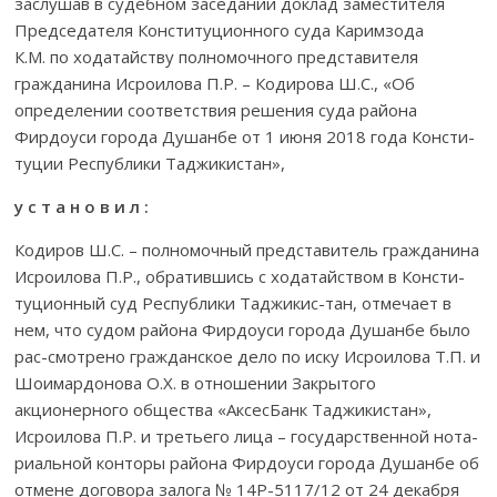
заслушав в судебном заседании доклад заместителя
Председателя Консти­­туционного суда Каримзода
К.М. по ходатайству полномочного представителя
гражданина Исроилова П.Р. – Кодирова Ш.С., «Об
определении соответствия решения суда района
Фирдоуси города Душанбе от 1 июня 2018 года Консти-
туции Республики Таджикистан»,
у с т а н о в и л :
Кодиров Ш.С. – полномочный представитель гражданина
Исроилова П.Р., обратившись с ходатайством в Консти­
ту­цион­ный суд Рес­пуб­лики Таджикис-тан, отмечает в
нем, что судом района Фирдоуси города Душанбе было
рас-смотрено гражданское дело по иску Исроилова Т.П. и
Шоимар­донова О.Х. в отношении Закрытого
акционерного общества «АксесБанк Таджикис­тан»,
Исроилова П.Р. и третьего лица – государ­ствен­ной нота­
риаль­ной конторы района Фирдоуси города Душанбе об
отмене договора залога № 14Р-5117/12 от 24 декабря