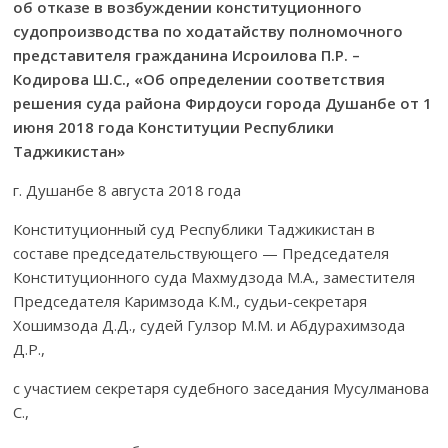
об отказе в возбуждении конституционного
судопроиз­водства по ходатайству полномочного
представителя гражданина Исроилова П.Р. –
Кодирова Ш.С.,
«Об определении соответствия
решения суда района Фирдоуси города Душанбе от 1
июня 2018 года Конституции Р
еспублики
Таджикистан
»
г. Душанбе 8 августа 2018 года
Конституционный суд Республики Таджикистан в
составе предсе­да­тель­ст­вующего — Председателя
Конституционного суда Махмуд­зода М.А., замес­тителя
Председателя Каримзода К.М., судьи-секретаря
Хошимзода Д.Д., судей Гулзор М.М. и Абдурахимзода
Д.Р.,
с участием секретаря судебного заседания Мусулманова
С.,