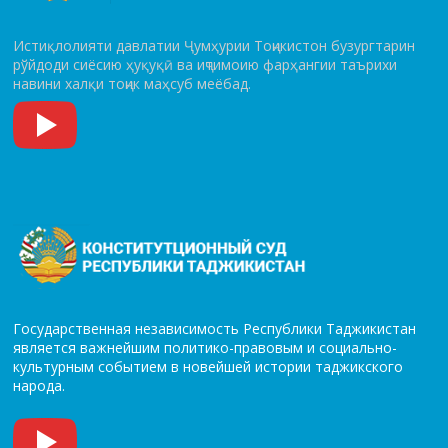
Истиқлолияти давлатии Ҷумҳурии Тоҷикистон бузургтарин
рўй­до­ди сиёсию ҳуқуқӣ ва иҷтимоию фарҳангии таърихи
навини халқи тоҷик маҳсуб меёбад.
Государственная независимость Республики Таджикистан
является важнейшим политико-правовым и социально-
культурным событием в новейшей истории таджикского
народа.