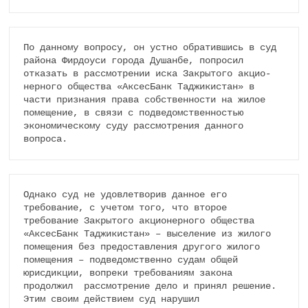
По данному вопросу, он устно обратившись в суд 
района Фир­доуси города Душанбе, попросил 
отказать в рассмотрении иска Зак­рытого акцио­
нер­­ного общества «Аксес­Банк Таджикис­тан» в 
части признания пра­ва собст­вен­ности на жилое 
помещение, в связи с подведомственностью 
экономи­ческому суду рассмотрения данного 
вопроса.   
Однако суд не удовлетворив данное его 
требование, с учетом того, что вто­рое 
требование Закрытого акционерного общества 
«АксесБанк Таджи­кис­тан» – выселение из жилого 
помещения без предоставления другого жилого 
помещения – подведомственно судам общей 
юрисдикции, вопреки требованиям закона 
продолжил  рассмотрение дело и принял решение. 
Этим своим действием суд нарушил 