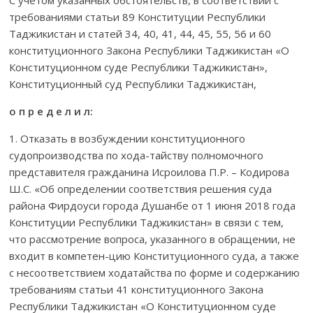
требованиями статьи 89 Конституции Республики
Таджикистан и статей 34, 40, 41, 44, 45, 55, 56 и 60
конституционного Закона Республики Таджикистан «О
Конститу­ционном суде Республики Таджикистан»,
Консти­ту­ционный суд Респуб­лики Таджикистан,
о п р е д е л и л:
1. Отказать в возбуждении конституционного
судопроизводства по хода-тайству полномочного
представителя гражданина Исроилова П.Р. – Кодирова
Ш.С. «Об определении соответствия решения суда
района Фирдоуси города Душанбе от 1 июня 2018 года
Конституции Республики Таджикистан» в связи с тем,
что рассмотрение вопроса, указанного в обра­ще­нии, не
входит в компетен-цию Конститу­цион­ного суда, а также
с несо­ответ­­ствием ходатайства по форме и содержанию
требованиям статьи 41 конститу­цион­ного Закона
Республики Таджикистан «О Конституцион­ном суде