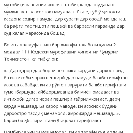
мутобиқи вазнинии ҷиноят татбиқ карда шуданаш
мумкин аст…» асоснок намудааст. Яъне, гўё ў ҷинояти
қасдона содир намуда, дар сурати дар озодӣ монданаш
ба рафти тафтишоти пешакӣ ва баррасии парванда дар
суд халал мерасонда бошад.
Бо ин амал муфаттиш бар хилофи талаботи қисми 2
моддаи 111 Кодекси мурофиавии ҷиноятии Ҷумҳурии
Тоҷикистон, ки тибқи он:
«…Дар қарор дар бораи пешниҳод кардани дархост оид
ба интихоби чораи пешгирӣ дар намуди ба ҳабс гирифтан
асос ва сабабҳое, ки аз рўи он зарурати ба ҳабс гирифтани
гумонбаршуда, айбдоршаванда ба миён омадааст ва
интихоби дигар чораи пешгирӣ ғайриимкон аст, дарҷ
карда мешавад. Ба қарор маводе, ки асоснок будани
дархостро тасдиқ менамояд, ҳамроҳ карда мешавад…»,
барои ба ҳабс гирифтани ў иҷозат гирифтааст.
Номбурда чунин мешуморад, ки аз тарафи суд додани