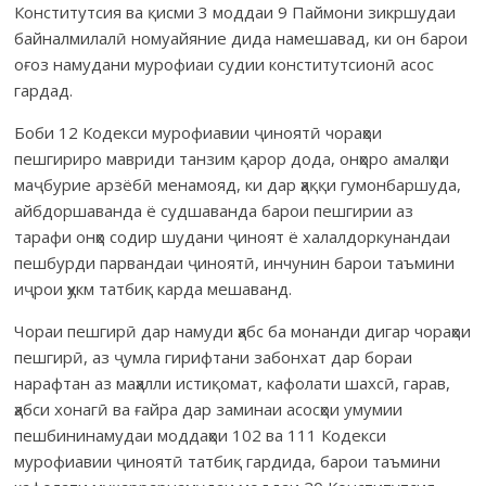
Конститутсия ва қисми 3 моддаи 9 Паймони зикршудаи
байналмилалӣ номуайяние дида намешавад, ки он барои
оғоз намудани мурофиаи судии конститутсионӣ асос
гардад.
Боби 12 Кодекси мурофиавии ҷиноятӣ чораҳои
пешгириро мавриди танзим қарор дода, онҳоро амалҳои
маҷбурие арзёбӣ менамояд, ки дар ҳаққи гумонбаршуда,
айбдоршаванда ё судшаванда барои пешгирии аз
тарафи онҳо содир шудани ҷиноят ё халалдоркунандаи
пешбурди парвандаи ҷиноятӣ, инчунин барои таъмини
иҷрои ҳукм татбиқ карда мешаванд.
Чораи пешгирӣ дар намуди ҳабс ба монанди дигар чораҳои
пешгирӣ, аз ҷумла гирифтани забонхат дар бораи
нарафтан аз маҳалли истиқомат, кафолати шахсӣ, гарав,
ҳабси хонагӣ ва ғайра дар заминаи асосҳои умумии
пешбининамудаи моддаҳои 102 ва 111 Кодекси
мурофиавии ҷиноятӣ татбиқ гардида, барои таъмини