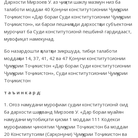
Дархости Мирзоев У. аз ҷиҳати шаклу мазмун низ ба
талаботи моддаи 40 Қонуни конститутсионии Ҷумҳурии
Тоҷикистон «Дар бораи Суди конститутсионии Ҷумҳурии
Тоҷикистон», ки барои пешниҳоди дархостҳои субъектони
муроҷиат ба Суди конститутсионӣ пешбинӣ гардидааст,
мувофиқат намекунад.
Бо назардошти ҳолатҳои зикршуда, тибқи талаботи
моддаҳои 14, 37, 41, 42 ва 47 Қонуни конститутсионии
Ҷумҳурии Тоҷикистон «Дар бораи Суди конститутсионии
Ҷумҳурии Тоҷикистон», Суди конститутсионии Ҷумҳурии
Тоҷикистон
т а ъ и н к а р д:
1. Оғоз намудани мурофиаи судии конститутсионӣ оид
ба дархости шаҳрванд Мирзоев У. «Дар бораи муайян
намудани мутобиқати қисми 1 моддаи 111 Кодекси
мурофиавии ҷиноятии Ҷумҳурии Тоҷикистон ба моддаи
20 Конститутсияи (Сарқонуни) Ҷумҳурии Тоҷикистон ва