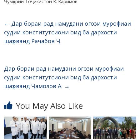
Ҷумҳурии Тоҷикистон К. Каримов
←
Дар бораи рад намудани огози мурофиаи
судии конститутсиони оид ба дархости
шаҳрванд Раҷабов Ҷ.
Дар бораи рад намудани огози мурофиаи
судии конститутсиони оид ба дархости
шаҳрванд Ҷамолов А.
→
You May Also Like