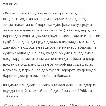
тибқи он:
«Ҳар як шахси бо гуноҳи ҷинояткорӣ ҳабсшуда ё
боздоштгардида ба таври таъҷилӣ ба назди судя ё
дигар шахси мансабдоре, ки мувофиқи қонун ҳуқуқи
амалӣ намудани ҳокимияти судӣ ба ў тааллуқ дорад ва
барои дар мўҳлати қобили қабул анҷом додани бозрасии
судӣ ё озод кардан ҳуқуқ дорад, ҳозир карда мешавад.
Дар ҳабс нигоҳ доштани ашхосе, ки интизори баррасии
судӣ мебошанд, набояд қоидаи умумӣ бошад, аммо
озод кардан метавонад аз пешниҳоди кафолати ҳозир
шудан ба суд, ҳозир шудан ба мурофиаи судӣ дар ҳар
марҳилаи дигари он ва дар сурати зарурат, ҳозир шудан
барои иҷрои ҳукмнома, вобаста бошад»;
ва қисми 2 моддаи 14 Паймони байналмилалӣ доир ба
ҳуқуқҳои фитрӣ ва сиёсӣ аз 16 декабри соли 1966, ки
тибқи он:
«Ҳар каси ба содир намудани ҷиноят айбдоршаванда ҳақ