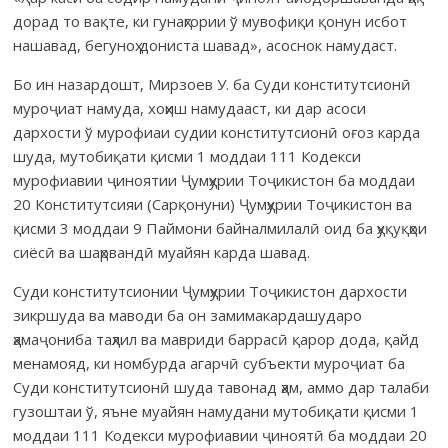
дорад то вақте, ки гунаҳгории ў мувофиқи қонун исбот
нашавад, бегуноҳ дониста шавад», асоснок намудаст.
Бо ин назардошт, Мирзоев У. ба Суди конститутсионӣ
муроҷиат намуда, хоҳиш намудааст, ки дар асоси
дархости ў мурофиаи судии конститутсионӣ оғоз карда
шуда, мутобиқати қисми 1 моддаи 111 Кодекси
мурофиавии ҷиноятии Ҷумҳурии Тоҷикистон ба моддаи
20 Конститутсияи (Сарқонуни) Ҷумҳурии Тоҷикистон ва
қисми 3 моддаи 9 Паймони байналмилалӣ оид ба ҳуқуқҳои
сиёсӣ ва шаҳрвандӣ муайян карда шавад.
Суди конститутсионии Ҷумҳурии Тоҷикистон дархости
зикршуда ва маводи ба он замимакардашударо
ҳамаҷониба таҳлил ва мавриди баррасӣ қарор дода, қайд
менамояд, ки номбурда агарчӣ субъекти муроҷиат ба
Суди конститутсионӣ шуда тавонад ҳам, аммо дар талаби
гузоштаи ў, яъне муайян намудани мутобиқати қисми 1
моддаи 111 Кодекси мурофиавии ҷиноятӣ ба моддаи 20