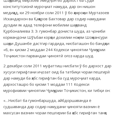
Шаҳрванд Мирзоев Умедҷон бо дархост ба Суди
конститутсионӣ муроҷиат намуда, дар он нишон
медиҳад, ки 29 ноябри соли 2011 ў бо ҳамроҳии Муртазоев
Искандархон ва Қаҳҳоров Бахтовар дар содир намудани
дуздии як адад телефони мобилии шаҳрванд
Қурбоналиева З. Э. гумонбар дониста шуда, аз ҷониби
кормандони Шўъбаи корҳои дохилии ноҳияи Шоҳмансури
шаҳри Душанбе дастгир гардида, нисбаташон бо бандҳои
«б, в» қисми 2 моддаи 244 Кодекси ҷиноятии Ҷумҳурии
Тоҷикистон парвандаи ҷиноятӣ оғоз карда шуд.
2 декабри соли 2011 муфаттиш нисбати ў бо дархост дар
хусуси гирифтани иҷозат оид ба татбиқи чораи пешгирӣ
дар намуди ба ҳабс гирифтан ба суд муроҷиат карда,
дархосташро бо қисми 1 моддаи 111 Кодекси
мурофиавии ҷиноятии Ҷумҳурии Тоҷикистон, ки тибқи он:
«…Нисбат ба гумонбаршуда, айбдоршаванда ё
судшаванда дар содир намудани ҷинояти вазнин ё
махсусан вазнин чораи пешгирии ба ҳабс гирифтан танҳо