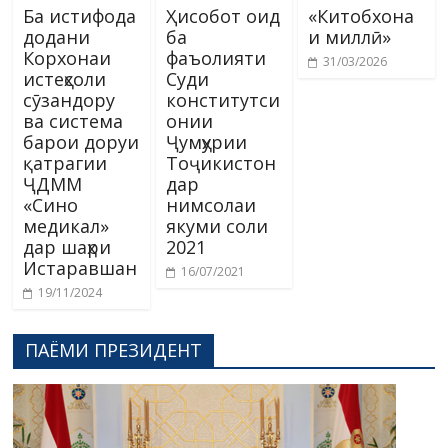
Ба истифода
Ҳисобот оид
«Китобхона
додани
ба
и миллӣ»
Корхонаи
фаъолияти
31/03/2026
истеҳсоли
Суди
сӯзандору
конститутси
ва система
онии
барои доруи
Ҷумҳурии
қатрагии
Тоҷикистон
ҶДММ
дар
«Сино
нимсолаи
медикал»
якуми соли
дар шаҳри
2021
Истаравшан
16/07/2021
19/11/2024
ПАЁМИ ПРЕЗИДЕНТ