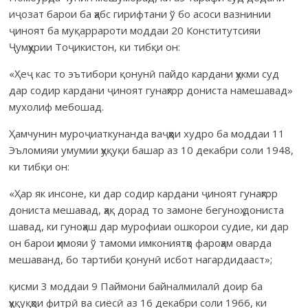
иҷозат барои ба ҳабс гирифтани ў бо асоси вазнинии
ҷиноят ба муқаррароти моддаи 20 Конститутсияи
Ҷумҳурии Тоҷикистон, ки тибқи он:
«Ҳеҷ кас то эътибори қонунӣ пайдо кардани ҳукми суд
дар содир кардани ҷиноят гунаҳгор дониста намешавад»
мухолиф мебошад.
Ҳамчунин муроҷиаткунанда ваҷҳҳои худро ба моддаи 11
Эъломияи умумии ҳуқуқи башар аз 10 декабри соли 1948,
ки тибқи он:
«Ҳар як инсоне, ки дар содир кардани ҷиноят гунаҳгор
дониста мешавад, ҳақ дорад то замоне бегуноҳ дониста
шавад, ки гуноҳаш дар мурофиаи ошкорои судие, ки дар
он барои ҳимояи ў тамоми имкониятҳо фароҳам оварда
мешаванд, бо тартиби қонунӣ исбот нагардидааст»;
қисми 3 моддаи 9 Паймони байналмилалӣ доир ба
ҳуқуқҳои фитрӣ ва сиёсӣ аз 16 декабри соли 1966, ки