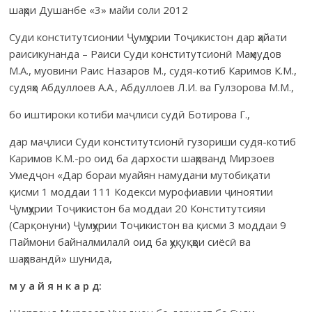
шаҳри Душанбе «3» майи соли 2012
Суди конститутсионии Ҷумҳурии Тоҷикистон дар ҳайати
раисикунанда – Раиси Суди конститутсионӣ Маҳмудов
М.А., муовини Раис Назаров М., судя-котиб Каримов К.М.,
судяҳо Абдуллоев А.А., Абдуллоев Л.И. ва Гулзорова М.М.,
бо иштироки котиби маҷлиси судӣ Ботирова Г.,
дар маҷлиси Суди конститутсионӣ гузориши судя-котиб
Каримов К.М.-ро оид ба дархости шаҳрванд Мирзоев
Умедҷон «Дар бораи муайян намудани мутобиқати
қисми 1 моддаи 111 Кодекси мурофиавии ҷиноятии
Ҷумҳурии Тоҷикистон ба моддаи 20 Конститутсияи
(Сарқонуни) Ҷумҳурии Тоҷикистон ва қисми 3 моддаи 9
Паймони байналмилалӣ оид ба ҳуқуқҳои сиёсӣ ва
шаҳрвандӣ» шунида,
м у а й я н к а р д: