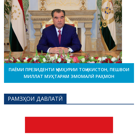
ПАЁМИ ПРЕЗИДЕНТИ ҶУМҲУРИИ ТОҶИКИСТОН, ПЕШВОИ
МИЛЛАТ МУҲТАРАМ ЭМОМАЛӢ РАҲМОН
РАМЗҲОИ ДАВЛАТӢ