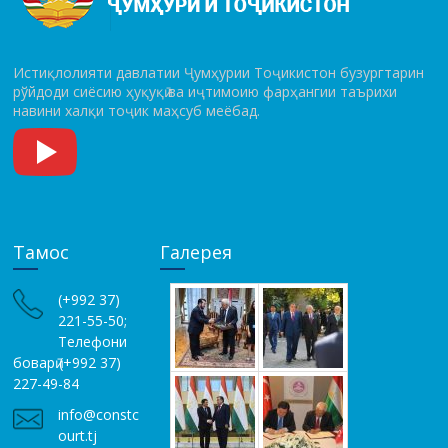
Истиқлолияти давлатии Ҷумҳурии Тоҷикистон бузургтарин
рўй­до­ди сиёсию ҳуқуқӣ ва иҷтимоию фарҳангии таърихи
навини халқи тоҷик маҳсуб меёбад.
Тамос
Галерея
(+992 37)
221-55-50;
Телефони
боварӣ (+992 37)
227-49-84
info@constc
ourt.tj