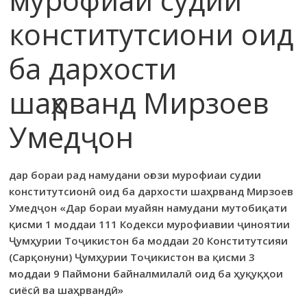
конститутсиони оид
ба дархости
шаҳрванд Мирзоев
Умедҷон
дар бораи рад намудани оғози мурофиаи судии
конститутсионӣ оид ба дархости шаҳрванд Мирзоев
Умедҷон «Дар бораи муайян намудани мутобиқати
қисми 1 моддаи 111 Кодекси мурофиавии ҷиноятии
Ҷумҳурии Тоҷикистон ба моддаи 20 Конститутсияи
(Сарқонуни) Ҷумҳурии Тоҷикистон ва қисми 3
моддаи 9 Паймони байналмилалӣ оид ба ҳуқуқҳои
сиёсӣ ва шаҳрвандӣ»