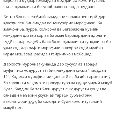
кафолати муқаррарнамудаи моддаи 20 Конститутсия,
яъне эҳтимолияти бегуноҳӣ равона карда шудааст.
Бе татбиқ ва пешбинӣ намудани чораҳои пешгирӣ дар
ҳолатҳои пешбинамудаи қонунгузории мурофиавӣ, ба
ҳамаҷониба, пурра, холисона ва беғаразона муайян
намудани ҳолатҳои кор ва ба амал баровардани адолати
судӣ ва дар маҷмўъ ба исботи эҳтимолияти гуноҳ, ки он бо
ҳукми суд дар рафти мурофиаи ошкорои судӣ муайян
карда мешавад, расидан ғайриимкон мебошад.
Дархости муроҷиаткунанда дар хусуси аз тарафи
муфаттиш нодуруст татбиқ намудани қисми 1 моддаи
111 Кодекси мурофиавии ҷиноятӣ ва ба ҳабс гирифтани ў
ба салоҳияти мақомоти прокуратура ва судҳои умумӣ маҳсуб
буда, баҳодиҳӣ ба татбиқи дуруст ё нодурусти қонун ва
санадҳои меъёрии ҳуқуқӣ аз тарафи субъектони
ваколатдори ҳуқуқ ба салоҳияти Суди конститутсионӣ
маҳсуб нест.