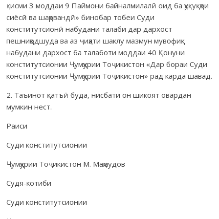
қисми 3 моддаи 9 Паймони байналмилалӣ оид ба ҳуқуқҳои
сиёсӣ ва шаҳрвандӣ» бинобар тобеи Суди
конститутсионӣ набудани талаби дар дархост
пешниҳодшуда ва аз ҷиҳати шаклу мазмун мувофиқ
набудани дархост ба талаботи моддаи 40 Қонуни
конститутсионии Ҷумҳурии Тоҷикистон «Дар бораи Суди
конститутсионии Ҷумҳурии Тоҷикистон» рад карда шавад.
2. Таъинот қатъӣ буда, нисбати он шикоят овардан
мумкин нест.
Раиси
Суди конститутсионии
Ҷумҳурии Тоҷикистон М. Маҳмудов
Судя-котиби
Суди конститутсионии