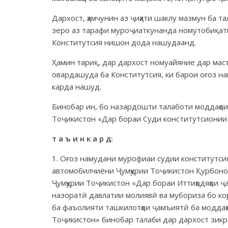
Дархост, ҳамчунин аз ҷиҳати шаклу мазмун ба 
зеро аз тарафи муроҷиаткунанда номутобиқати
Конститутсия нишон дода нашудаанд.
Ҳамин тариқ, дар дархост номуайяние дар мас
овардашуда ба Конститутсия, ки барои оғоз н
карда нашуд.
Бинобар ин, бо назардошти талаботи моддаҳои 
Тоҷикистон «Дар бораи Суди конститутсионии 
т а ъ и н к а р д:
1. Оғоз намудани мурофиаи судии конститутс
автомобилчиёни Ҷумҳурии Тоҷикистон Қурбоно
Ҷумҳурии Тоҷикистон «Дар бораи Иттиҳодяҳои 
назоратӣ давлатии молиявӣ ва мубориза бо ко
ба фаъолияти ташкилотҳои ҷамъиятӣ ба моддаҳ
Тоҷикистон» бинобар талаби дар дархост зик