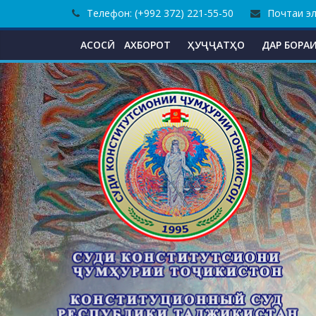
Skip
Телефон: (+992 372) 221-55-50
Почтаи эле
to
content
АСОСӢ
АХБОРОТ
ҲУҶҶАТҲО
ДАР БОРАИ