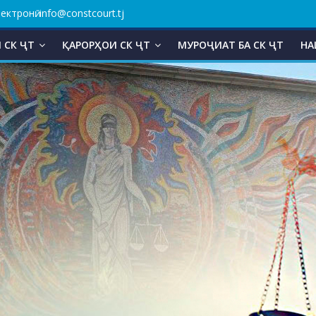
ктронӣ: info@constcourt.tj
 СК ҶТ
ҚАРОРҲОИ СК ҶТ
МУРОҶИАТ БА СК ҶТ
НА