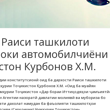
 Раиси ташкилоти
фоки автомобилчиёни
стон Курбонов Х.М.
удии конститутсионӣ оид ба дархости Раиси ташкилоти
урии Тоҷикистон Қурбонов Х.М. «Оид ба муайян
мҳурии Тоҷикистон «Дар бораи Иттиҳодяҳои ҷамъиятӣ
и Агентии назоратӣ давлатии молиявӣ ва мубориза бо
ати дахолат намудан ба фаъолияти ташкилотҳои
сияи (Сарқонуни) Ҷумҳурии Тоҷикистон»