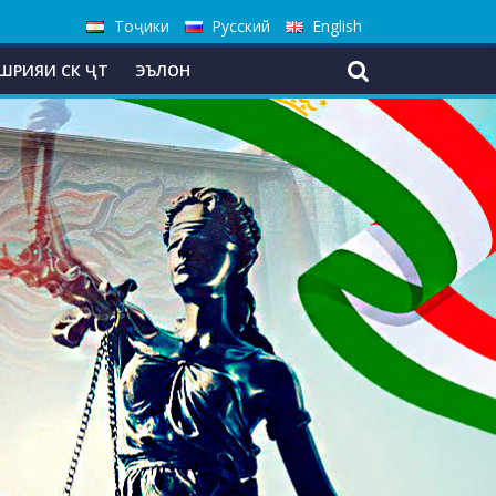
Тоҷики
Русский
English
ШРИЯИ СК ҶТ
ЭЪЛОН