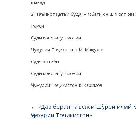
шавад.
2. Таъинот қатъӣ буда, нисбати он шикоят ов
Раиси
Суди конститутсионии
Ҷумҳурии Тоҷикистон М. Маҳмудов
Судя-котиби
Суди конститутсионии
Ҷумурии Тоҷикистон К. Каримов
←
«Дар бораи таъсиси Шўрои илмй-м
Ҷумхурии Тоҷикистон»