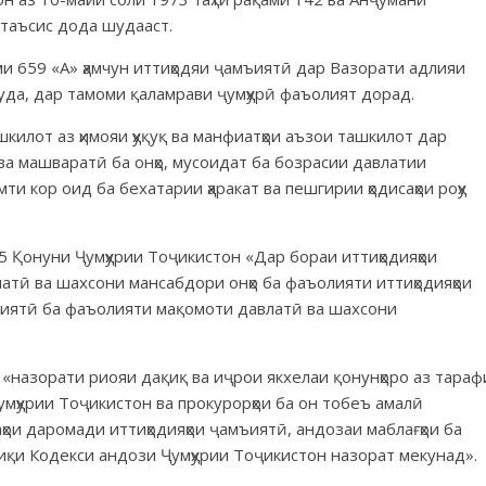
 таъсис дода шудааст.
и 659 «А» ҳамчун иттиҳодяи ҷамъиятӣ дар Вазорати адлияи
уда, дар тамоми қаламрави ҷумҳурӣ фаъолият дорад.
илот аз ҳимояи ҳуқуқ ва манфиатҳои аъзои ташкилот дар
 ва машваратӣ ба онҳо, мусоидат ба бозрасии давлатии
и кор оид ба бехатарии ҳаракат ва пешгирии ҳодисаҳои роҳу
 Қонуни Ҷумҳурии Тоҷикистон «Дар бораи иттиҳодияҳои
атӣ ва шахсони мансабдори онҳо ба фаъолияти иттиҳодияҳои
мъиятӣ ба фаъолияти мақомоти давлатӣ ва шахсони
назорати риояи дақиқ ва иҷрои якхелаи қонунҳоро аз тараф
мҳурии Тоҷикистон ва прокурорҳои ба он тобеъ амалӣ
ои даромади иттиҳодияҳои ҷамъиятӣ, андозаи маблағҳои ба
иқи Кодекси андози Ҷумҳурии Тоҷикистон назорат мекунад».