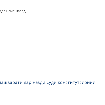
арда намешавад.
ашваратй дар назди Суди конститутсионии