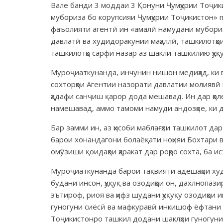
Вале банди 3 моддаи 3 Қонуни Ҷумҳурии Тоҷик
мубориза бо корупсияи Ҷумҳурии Тоҷикистон» пе
фаъолияти агентӣ ин «амалӣ намудани мубориз
давлатӣ ва худидоракунии маҳаллӣ, ташкилотҳои ҷ
ташкилотҳо сарфи назар аз шакли ташкилию ҳу
Муроҷиаткунанда, инчунин нишон медиҳад, ки 
сохторҳои Агентии назорати давлатии молиявӣ 
ҳадафи санҷиш қарор дода мешавад. Ин дар ҳоле
намешавад, аммо тамоми намуди андозҳое, ки 
Бар замми ин, аз ҳисоби маблағҳои ташкилот дар
барои хонандагони болаёқати ноҳияи Бохтари 
омўзиши қоидаҳои ҳаракат дар роҳро сохта, ба 
Муроҷиаткунанда барои тақвияти адешаҳои худ м
будани инсон, ҳуқуқ ва озодиҳои он, дахлнопазир
эътироф, риоя ва ҳифз шудани ҳуқуқу озодиҳои и
гуногуни сиёсӣ ва мафкуравӣ инкишоф ёфтани 
Тоҷикистонро ташкил додани шаклҳои гуногуни