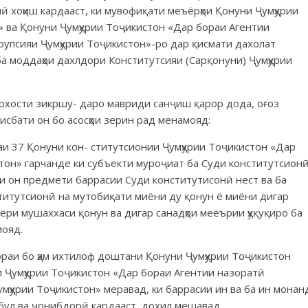
ӣ хоҳиш кардааст, ки мувофиқати меъёрҳои Қонуни Ҷумҳурии
» ва Қонуни Ҷумҳурии Тоҷикистон «Дар бораи Агентии
рупсияи Ҷумҳурии Тоҷикистон»-ро дар қисмати дахолат
а моддаҳои дахлдори Конститутсияи (Сарқонуни) Ҷумҳурии
рхости зикршу- даро мавриди санҷиш қарор дода, оғоз
сбати он бо асосҳои зерин рад менамояд:
и 37 Қонуни кон- ститутсионии Ҷумҳурии Тоҷикистон «Дар
тон» гарчанде ки субъекти муроҷиат ба Суди конститутсион
аи он предмети баррасии Суди конститутисонӣ нест ва ба
ститутсионӣ на мутобиқати миёни ду қонун ё миёни дигар
ъёри мушаххаси қонун ва дигар санадҳои меёърии ҳуқуқиро ба
мояд.
раи бо ҳам ихтилоф доштани Қонуни Ҷумҳурии Тоҷикистон
и Ҷумҳурии Тоҷикистон «Дар бораи Агентии назоратӣ
мҳурии Тоҷикистон» меравад, ки баррасии ин ва ба ин монан
қабул ва ҷонибдорӣ кардааст, дохил мешавад.