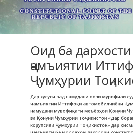
Оид ба дархости
ҷамъиятии Итти
Ҷумҳурии Тоҷики
Дар хусуси рад намудани оғози мурофиаи с
ҷамъиятии Иттифоқи автомобилчиёни Ҷумҳ
намудани мувофиқати меъёрҳои Қонуни Ҷу
ва Қонуни Ҷумҳурии Тоҷикистон «Дар бора
корупсияи Ҷумҳурии Тоҷикистон» дар қисм
ҷамъиятӣ ба моддаҳои дахлдори Конститут