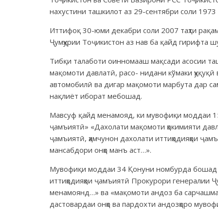
нахустини ташкилот аз 29-сентябри соли 1973
Иттифоқ 30-юми декабри соли 2007 таҳти рақам
Ҷумҳурии Тоҷикистон аз нав ба қайд гирифта ш
Тибқи талаботи оинномааш мақсади асосии ташк
мақомоти давлатӣ, расо- нидани кўмаки ҳуқуқӣ
автомобилӣ ва дигар мақомоти марбута дар самт
нақлиёт иборат мебошад.
Мавсуф қайд менамояд, ки мувофиқи моддаи 15
ҷамъиятӣ» «Дахолати мақомоти ҳокимияти давл
ҷамъиятӣ, ҳамчунон дахолати иттиҳодияҳои ҷа
мансабдори онҳо манъ аст…».
Мувофиқи моддаи 34 Қонуни номбурда бошад «
иттиҳодияҳои ҷамъиятӣ Прокурори генералии Ҷу
менамоянд…» ва «мақомоти андоз ба сарчашмаҳ
дастовардаи онҳо ва пардохти андозҳоро мувоф