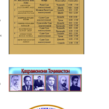
р
и
ӣ