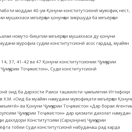
талаботи моддаи 40-ум Қонуни конститутсионӣ мувофиқ нест,
и мушаххаси меъёрҳои қонунҳои зикршуда ба меъёрҳои
ъалаи номуто-биқатии меъёрҳои мушаххаси ду қонуни
амудани мурофиа судии конститутсионӣ асос гардад, муайян
14, 37, 41-42 ва 47 Қонуни конститутсионии Ҷумҳурии
Ҷумҳурии Тоҷикистон», Суди конститутсионӣ
ионӣ оид ба дархости Раиси ташкилоти ҷамъиятии Иттифоқи
в Х.М. «Оид ба муайян намудани мувофиқати меъёрҳои Қонун
ҷамъиятӣ» ва Қонуни Ҷумҳурии Тоҷикистон «Дар бораи Агенти
рупсияи Ҷумҳурии Тоҷикистон» дар қисмати дахолат намудан
ои дахлдори Конститутсияи (Сарқонуни) Ҷумҳурии
рёфта тобеи Суди конститутсионӣ набуданаш рад карда