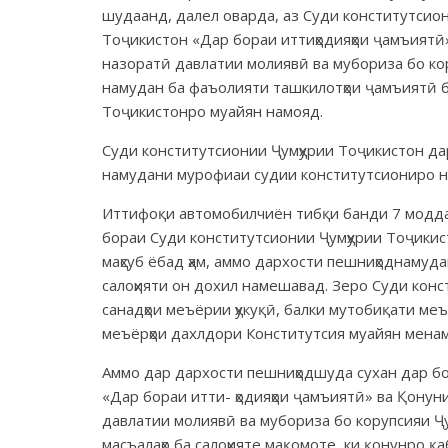
шудаанд, далел оварда, аз Суди конститутсион
Тоҷикистон «Дар бораи иттиҳодияҳои ҷамъиятӣ
назоратӣ давлатии молиявӣ ва мубориза бо ко
намудан ба фаъолияти ташкилотҳои ҷамъиятӣ б
Тоҷикистонро муайян намояд.
Суди конститутсионии Ҷумҳурии Тоҷикистон да
намудани мурофиаи судии конститутсиониро ни
Иттифоқи автомобилчиён тибқи банди 7 модда
бораи Суди конститутсионии Ҷумҳурии Тоҷикис
маҳсуб ёбад ҳам, аммо дархости пешниҳоднамуд
салоҳияти он дохил намешавад. Зеро Суди кон
санадҳои меъёрии ҳукуқӣ, балки мутобиқати ме
меъёрҳои дахлдори Конститутсия муайян мена
Аммо дар дархости пешниҳодшуда сухан дар бо
«Дар бораи итти- ҳодияҳои ҷамъиятӣ» ва Қонун
давлатии молиявӣ ва мубориза бо корупсияи Ҷу
масъалаҳо ба салоҳияте мақомоте, ки қонунро 