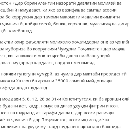
истон «Дар бораи Агентии назоратӣ давлатии молиявӣ ва
шбинӣ намудааст, ки яке аз вазифаҳо ва самтҳои асосии
а бо коррупсия дар тамоми мақомоти маҳаллии ҳокимияти
амъиятӣ, ҳизбҳои сиёсӣ, бонкҳо, корхонаҳо, муассисаҳо ва дига
қуқӣ…» мебошад.
вақтҳои охир фаъолияти молиявию хоҷагидории онҳо аз ҷониб
ва мубориза бо коррупсияи Ҷумҳурии Тоҷикистон дар маҳалҳо
ст, ки ташкилоти онҳо аз ҳисоби давлат маблағгузорӣ
давлат муқаррар кардааст, пардохт менамояд.
 ноҳияҳои гуногуни ҷумҳурӣ, аз ҷумла дар мактаби президентӣ
вилояти Хатлон ба арзиши 35000 сомонӣ майдончаҳои
истифода дода шудаанд.
оддаҳои 5, 8, 12, 28 ва 31-и Конститутсия, ки ба арзиши ол
 будани ҳаёт, қадр, номус ва дигар ҳуқуқҳои фитрии инсон,
нсон ва шаҳрванд аз тарафи давлат, дар асоси равияҳои
ҳаёти ҷамъиятӣ дар Тоҷикистон, асоси иқтисодиёти
 моликият ва ҳуқуқи муттаҳид шудани шаҳрвандон бахшида