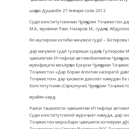
шаҳри Душанбе 27 январи соли 2012
Суди конститутсионии Ҷумҳурии Тоҷикистон дар
М.А., муовини Раис Назаров М., судяҳо: Абдуллое
бо иштироки котиби маҷлиси судӣ – Ботирова Г
дар маҷлиси судӣ гузориши судяҳо Гулзорова М
ҷамъиятии Иттифоқи автомобилчиёни Ҷумҳурии
мувофиқати меъёрҳои Қонуни Ҷумҳурии Тоҷикис
Тоҷикистон «Дар бораи Агентии назоратӣ давл
Тоҷикистон» дар қисмати дахолат намудан ба 
Конститутсияи (Сарқонуни) Ҷумҳурии Тоҷикист
муайян кард:
Раиси ташкилоти ҷамъиятии Иттифоқи автомоб
Суди конститутсионӣ муроҷиат намуда, дар он
Тоҷикистон меросбари ҷамъияти ихтиёрии дўс
Тоҷикистон ва Совети Вазирони РСС Тоҷикистон