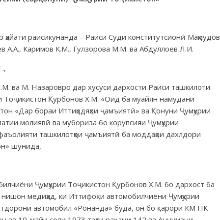
 ҳайати раисикунанда – Раиси Суди конститутсионӣ Маҳмудов
в А.А., Каримов К.М., Гулзорова М.М. ва Абдуллоев Л.И.
.,
.М. ва М. Назаровро дар хусуси дархости Раиси ташкилоти
 Тоҷикистон Қурбонов Х.М. «Оид ба муайян намудани
тон «Дар бораи Иттиҳодяҳои ҷамъиятӣ» ва Қонуни Ҷумҳурии
атии молиявӣ ва мубориза бо корупсияи Ҷумҳурии
фаъолияти ташкилотҳои ҷамъиятӣ ба моддаҳои дахлдори
он» шунида,
илчиёни Ҷумҳурии Тоҷикистон Қурбонов Х.М. бо дархост ба
 нишон медиҳад, ки Иттифоқи автомобилчиёни Ҷумҳурии
тдорони автомобил «Ронанда» буда, он бо қарори КМ ПК
 аз 10-майи соли 1973 таҳти рақами 142 ва Анҷумани