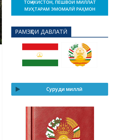
ТОҶИКИСТОН, ПЕШВОИ МИЛЛАТ
МУҲТАРАМ ЭМОМАЛӢ РАҲМОН
РАМЗҲОИ ДАВЛАТӢ
Суруди миллӣ