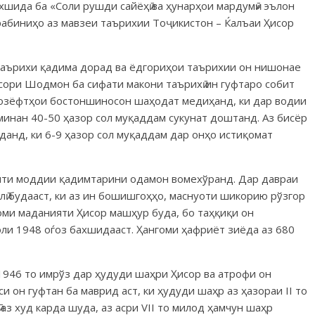
хшида ба «Соли рушди сайёҳӣ ва ҳунарҳои мардумӣ» эълон
абиниҳо аз мавзеи таърихии Тоҷикистон – Ќалъаи Ҳисор
таърихи қадима дорад ва ёдгориҳои таърихии он нишонае
исори Шодмон ба сифати макони таърихӣ ин гуфтаро собит
бозёфтҳои бостоншиносон шаҳодат медиҳанд, ки дар водии
хминан 40-50 ҳазор сол муқаддам сукунат доштанд. Аз бисёр
данд, ки 6-9 ҳазор сол муқаддам дар онҳо истиқомат
яти моддии қадимтарини одамон вомехўранд. Дар давраи
олӣ будааст, ки аз ин бошишгоҳҳо, маснуоти шикорию рўзгор
оми маданияти Ҳисор машҳур буда, бо таҳқиқи он
оли 1948 оѓоз бахшидааст. Ҳангоми ҳафриёт зиёда аз 680
1946 то имрўз дар ҳудуди шаҳри Ҳисор ва атрофи он
и он гуфтан ба маврид аст, ки ҳудуди шаҳр аз ҳазораи II то
з худ карда шуда, аз асри VII то милод ҳамчун шаҳр