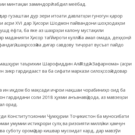
дии минтақаи заминдорӣ табдил меёбад.
дар гузаштаи дур зери итоати давлатҳои гуногун қарор
али асри XVI дар Ҳисори Шодмон пайвандони шоҳзодаҳои
рушд ёфта, ба яке аз шаҳрҳои калону мустақили
 маданияти Ҳисор таѓйироти куллӣ ба амал омада, деҳқонӣ,
бофандагӣ, шаҳрсозӣ ва дигар савдову тиҷорат вусъат пайдо
машҳури таърихии Шарофиддин Алӣ Яздӣ «Зафарнома» (асри
н зикр гардидааст ва ба сифати маркази силоҳсозӣ ёдовар
ба ин иқдом бо мақсади иҷрои нақшаи чорабиниҳо оид ба
лон гардидани соли 2018 ҳукми анъанавӣ дода, аз мавзеҳои
ал орад.
и Кон­сти­тут­сионии Ҷумҳурии Тоҷи­­кис­тон ба муно­си­бати
аи умумии истиқ­рори сулҳ ва ризоияти миллӣ, ки ҳамчун
ва суботу оромӣ дар кишвар мусоидат кард, дар мавзўи