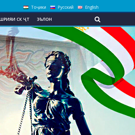
Тоҷики
Русский
English
ШРИЯИ СК ҶТ
ЭЪЛОН