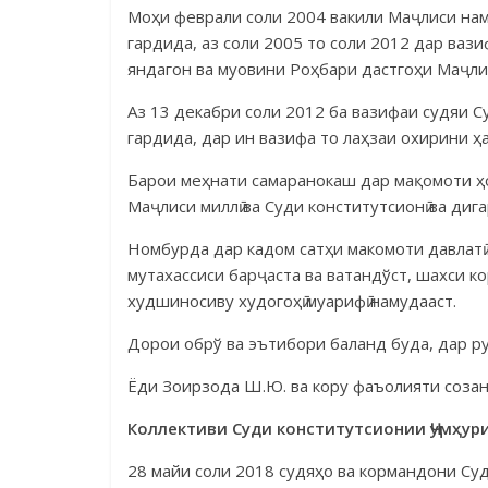
Моҳи феврали соли 2004 вакили Маҷлиси на
гардида, аз соли 2005 то соли 2012 дар ваз
яндагон ва муовини Роҳбари дастгоҳи Маҷлис
Аз 13 декабри соли 2012 ба вазифаи судяи Су
гардида, дар ин вазифа то лаҳзаи охи­рини 
Барои меҳнати самаранокаш дар мақомоти ҳо
Маҷлиси миллӣ ва Суди консти­тутсионӣ ва диг
Номбурда дар кадом сатҳи макомоти давлатӣ 
мутахассиси барҷаста ва ватандўст, шах­си к
худ­ши­носиву худогоҳӣ муарифӣ намудааст.
Дорои обрў ва эътибори баланд буда, дар р
Ёди Зоирзода Ш.Ю. ва кору фаъолияти созанд
Коллективи Суди конститутсионии Ҷумҳур
28 майи соли 2018 судяҳо ва кормандони Суд