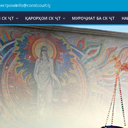
ктронӣ: info@constcourt.tj
 СК ҶТ
ҚАРОРҲОИ СК ҶТ
МУРОҶИАТ БА СК ҶТ
НА