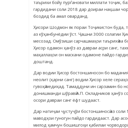
таърихи бойу пурѓановати миллати тоҷик, ба
гардидани соли 2018 дар доираи нақшаи чор
боздид ба амал оварданд.
Ҳисори Шодмон як пораи Тоҷикистон буда, 
аз кўҳанбунёдии ўст. Ҷашни 3000 солагии Ҳ
месозад. Омўзиши сарчашмаҳои таърихӣ ва 
Ҳисор одамон ҳанўз аз давраи асри санг, та
маҳаллаҳои он маскани одамоне пайдо гарди
доштанд.
Дар водии Ҳисор бостоншиносон бо мадани
неолит (қарни санг) водии Ҳисор хеле сераҳ
гувоҳӣ медиҳад. Тамаддуни ин сарзамин бо н
донишманди шўравӣ А.П. Окладников ҳанўз с
осори давраи санг ёфт шудааст.
Дар натиҷаи ҷустуҷўи бостоншиносӣ аз соли 
маводҳои гуногун пайдо гардидааст. Дар асос
милод ҳамчун бошишгоҳи қабилаи чорводорӣ а