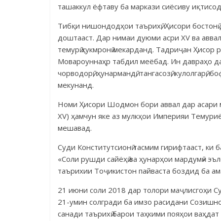
ташаккул ёфтаву ба маркази сиёсиву иқтисо
Тибқи нишондодҳои таърихӣ, Ҳисори бостонӣ 
доштааст. Дар нимаи дуюми асри XV ва авв
темурӣ ҳукмронӣ мекарданд. Тадриҷан Ҳисор 
Мовароуннаҳр табдил меёбад. Ин давраҳо дар
чорводорӣ, ҳунармандӣ, тангасозӣ, кулолгарӣ, 
мекунанд.
Номи Ҳисори Шодмон бори аввал дар асари 
XV) ҳамчун яке аз мулкҳои Империяи Темуриё
мешавад.
Суди Конститутсионӣ тасмим гирифтааст, ки 
«Соли рушди сайёҳӣ ва ҳунарҳои мардумӣ» эъ
таърихии Тоҷикистон пайваста боздид ба ам
21 июни соли 2018 дар толо­ри маҷлисгоҳи Суд
21-умин солгради ба имзо расидани Созишном
санади таърихӣ барои таҳкими пояҳои ваҳдат 