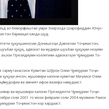
 баъд аз беморӣ риш­таи умри Зоирзода Шарофиддин Юнус-
икистон бармаҳал канда шуд.
лтети ҳуқуқ­ши­но­сии Донишгоҳи Давлатии Тоҷикистон,
шуъбаи ҳуқуқ, ад­вокат ва мудири шуъбаи ҳуқуқии ноҳияи
7 аъзои Президиуми кол­легияи адвокатҳои Ҷумҳурии То­
ӣ – сармутахассиси Кумитаи Шўрои Олии Ҷумҳурии Тоҷи­
ӣ ва ҳуқуқи инсон, мушовири калони кумитаи Маҷлиси Олии
ӣ, мудофиа ва ам­ният ифои вазифа намудааст.
ушовир ва мушовири калони Президенти Ҷумҳурии Тоҷи­
 ноябри соли 2001 то мохи феврали соли 2004 муовини Раиси
умҳурии Тоҷикистон кор кардааст.