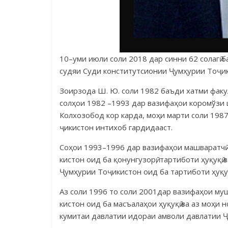
10–уми июли соли 2018 дар синни 62 солагӣ
судяи Суди консти­тут­си­онии Ҷумҳурии Тоҷ
Зоирзода Ш. Ю. соли 1982 баъди хатми факу
солҳои 1982 –1993 дар вазифаҳои кор­омўзи 
Кол­хозобод кор карда, моҳи марти соли 198
ҷикистон интихоб гардидааст.
Соҳои 1993–1996 дар вази­фа­ҳои машваратч
кистон оид ба қонунгузорӣ, тар­тиботи ҳуқуқ
Ҷумҳурии Тоҷикистон оид ба тартиботи ҳуқуқ
Аз соли 1996 то соли 2001дар вази­фаҳои м
кистон оид ба масъалаҳои ҳуқуқӣ ва аз моҳи
кумитаи давлатии идораи амволи дав­латии Ҷ