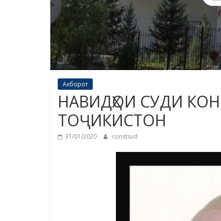
Ахборот
НАВИДҲОИ СУДИ КО
ТОҶИКИСТОН
31/01/2020
constsud