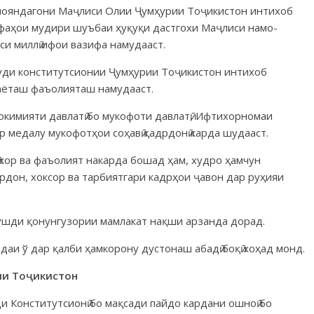
мояндагони Маҷ­лиси Олии Ҷумҳурии Тоҷикистон интихоб
ифаҳои мудири шуъбаи ҳуқуқи даст­гохи Маҷлиси намо­
и миллӣ ифои вазифа намудааст.
ди консти­тут­сио­нии Ҷум­ҳурии Тоҷикистон интихоб
ҳаёташ фаъолияташ намудааст.
кимияти давлатӣ бо мукофоти давлатӣ, Ифтихорномаи
ар медалу мукофотҳои соҳавӣ қадрдонӣ карда шу­дааст.
кор ва фаъолият на­карда бошад ҳам, худро ҳамчун
ордон, хоксор ва тарбиятгари кадрҳои ҷавон дар руҳияи
ушди қонунгузории мамлакат нақши арзанда дорад.
аи ў дар қалби ҳамкорону дустонаш абадӣ боқӣ хоҳад монд.
ии Тоҷикистон
и Конститутсионӣ бо мақсади пайдо кардани ошноӣ бо