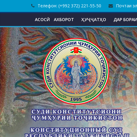
Skip
Телефон: (+992 372) 221-55-50
Почтаи эле
to
content
АСОСӢ
АХБОРОТ
ҲУҶҶАТҲО
ДАР БОРАИ