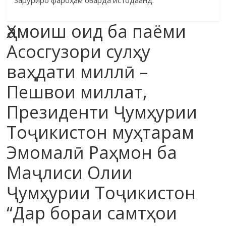
Ҳамоиш оид ба паёми
Асосгузори сулҳу
ваҳдати миллӣ –
Пешвои миллат,
Президенти Ҷумҳурии
Тоҷикистон муҳтарам
Эмомалӣ Раҳмон ба
Маҷлиси Олии
Ҷумҳурии Тоҷикистон
“Дар бораи самтҳои