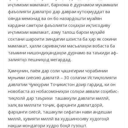
иҷтимоии мамлакат, барнома ё дурнамои му­каммали
фаъолияти давлатро дар давраи кутоҳмуддат ва
оянда ме­монад ва он бо назардошти муайян
кардани самтҳои фаъолияти соҳаҳои иқ­тисодиву
иҷтимоии мамлакат, азму талош барои муҳайё
сохтани ша­роити зиндагии шоиста ба ҳар як сокини
мамлакат, ҳалли саривақтии масъ­а­лаҳои вобаста ба
таъмини нишондиҳандаҳои дурнамо ва таъкиди аф­
залиятҳо пешниҳод мегардад.
Ҳамчунин, паём дар соли ҷашнгирии чорабинии
муњими сиёсию дав­­латӣ – 30 солагии Истиқлолияти
дав­­латии Ҷумҳурии Тоҷикистон до­ир гардид, ки он
новобаста аз нобасомониҳои солҳои аввали соҳибис­
тиқ­лолӣ дар таърихи ташаккули давлати миллӣ,
халқ ва миллати тоҷик, фарҳанги давлатдорӣ,
фарҳанги сиёсӣ, ташакули сифатан нави андешаи
миллӣ, ҳувияти миллӣ ва худшиносиву худогоҳӣ
нақши мондагори худро бо­қӣ гузошт.