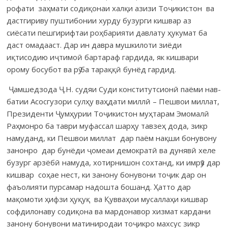
рофати заҳмати содиқонаи халқи азизи Тоҷикистон ва
дастгириву пушти­бонии хурду бузурги кишвар аз
сиёсати пешгирифтаи роҳбарияти давлату ҳукумат ба
даст омадааст. Дар ин давра мушкилоти зиёди
иқтисодию иҷтимоӣ бартараф гардида, як кишвари
орому босубот ва рӯ ба тараққӣ бун­ёд гардид.
Ҷамшедзода Ҷ.Н. судяи Суди конститутсионӣ паёми нав­
батии Асос­гузори сулҳу ваҳ­дати миллӣ – Пешвои миллат,
Президенти Ҷумҳурии Тоҷикистон муҳ­тарам Эмомалӣ
Раҳмонро ба таври муфассал шарҳу тавзеҳ дода, зикр
намуданд, ки Пешвои миллат дар паём нақши бону­вону
за­нонро дар бунёди ҷомеаи демократӣ ва дунявӣ хеле
бузург арзёбӣ намуда, хотирнишон сохтанд, ки имрӯз дар
кишвар соҳае нест, ки занону бонувони тоҷик дар он
фаъолияти пурсамар надошта бошанд. Ҳатто дар
мақомоти ҳифзи ҳуқуқ ва Қувваҳои мусаллаҳи кишвар
софдилонаву соди­қона ва мар­донавор хизмат кардани
занону бонувони матиниродаи то­ҷикро мах­сус зикр