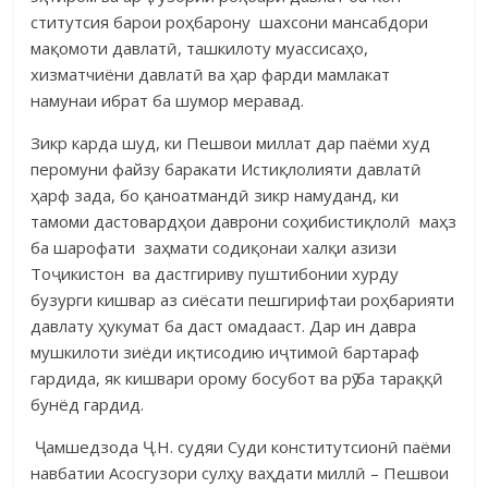
ститутсия барои роҳбарону шахсони мансабдори
мақо­моти дав­латӣ, таш­ки­лоту муассисаҳо,
хизматчиёни давлатӣ ва ҳар фарди мам­лакат
намунаи ибрат ба шумор меравад.
Зикр карда шуд, ки Пешвои миллат дар паёми худ
перомуни файзу баракати Истиқлолияти давлатӣ
ҳарф зада, бо қаноатмандӣ зикр намуданд, ки
тамоми дастовардҳои даврони соҳибистиқлолӣ маҳз
ба ша­рофати заҳмати содиқонаи халқи азизи
Тоҷикистон ва дастгириву пушти­бонии хурду
бузурги кишвар аз сиёсати пешгирифтаи роҳбарияти
давлату ҳукумат ба даст омадааст. Дар ин давра
мушкилоти зиёди иқтисодию иҷтимоӣ бартараф
гардида, як кишвари орому босубот ва рӯ ба тараққӣ
бун­ёд гардид.
Ҷамшедзода Ҷ.Н. судяи Суди конститутсионӣ паёми
нав­батии Асос­гузори сулҳу ваҳ­дати миллӣ – Пешвои