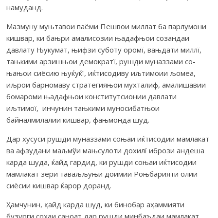
намуданд.
Мазмуну муњтавои паёми Пешвои миллат ба парлумони
кишвар, ки бањри амалисозии њадафњои созандаи
давлату Њукумат, њифзи суботу оро­мї, вањдати миллї,
тањкими арзишњои демократї, рушди муназзами со­
њањои сиёсию њуќуќї, иќтисодиву иљтимоии љомеа,
иљрои барномаву стра­тегияњои мухталиф, амалишавии
бомароми њадафњои конститутсионии дав­лати
иљтимої, инчунин тањкими муносибатњои
байналмилалии киш­вар, фањмонда шуд.
Дар хусуси рушди муназзами соњаи иќтисодии мамлакат
ва аф­зудани маљмўи мањсулоти дохилї ибрози андеша
карда шуда, ќайд гардид, ки рушди соњаи иќтисодии
мамлакат зери таваљљуњи доимии Роњбарияти олии
сиёсии кишвар ќарор доранд.
Ҳамчунин, қайд карда шуд, ки бинобар аҳаммияти
бузурги соҳаи саноат дар рушди минбаъдаи мамлакат,