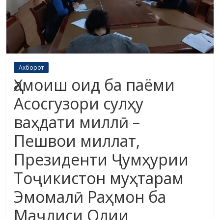
Ахборот
Ҳамоиш оид ба паёми
Асосгузори сулҳу
ваҳдати миллӣ –
Пешвои миллат,
Президенти Ҷумҳурии
Тоҷикистон муҳтарам
Эмомалӣ Раҳмон ба
Маҷлиси Олии