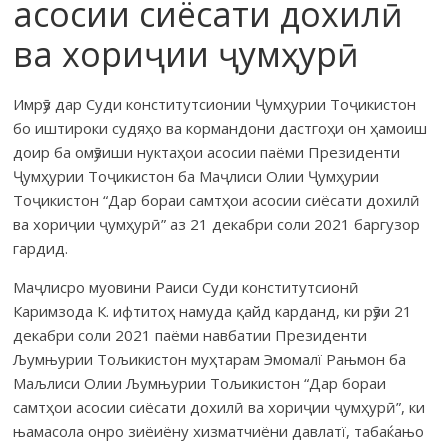
асосии сиёсати дохилӣ
ва хориҷии ҷумҳурӣ
Имрӯз дар Суди конститутсионии Ҷумҳурии Тоҷикистон
бо ишти­ро­ки суд­яҳо ва кормандони дастгоҳи он ҳамоиш
доир ба омӯзиши нуктаҳои асосии паёми Президенти
Ҷумҳурии Тоҷикистон ба Маҷлиси Олии Ҷум­ҳурии
Тоҷикистон “Дар бораи самтҳои асосии сиёсати дохилӣ
ва хориҷии ҷум­ҳурӣ” аз 21 декабри соли 2021 баргузор
гардид.
Маҷлисро муовини Раиси Суди конститутсионӣ
Каримзода К. иф­титоҳ на­муда қайд карданд, ки рӯзи 21
декабри соли 2021 паёми навбатии Президенти
Љумњурии Тољикистон муҳтарам Эмомалї Рањмон ба
Маљлиси Олии Љум­њурии Тољикистон “Дар бораи
самтҳои асосии сиёсати дохилӣ ва хориҷии ҷумҳурӣ”, ки
њамасола онро зиёиёну хиз­матчиёни давлатї, та­баќањо