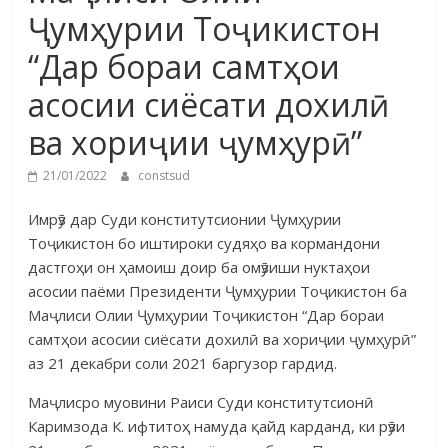
Ҷумҳурии Тоҷикистон
“Дар бораи самтҳои
асосии сиёсати дохилӣ
ва хориҷии ҷумҳурӣ”
21/01/2022
constsud
Имрӯз дар Суди конститутсионии Ҷумҳурии
Тоҷикистон бо ишти­ро­ки суд­яҳо ва кормандони
дастгоҳи он ҳамоиш доир ба омӯзиши нуктаҳои
асосии паёми Президенти Ҷумҳурии Тоҷикистон ба
Маҷлиси Олии Ҷум­ҳурии Тоҷикистон “Дар бораи
самтҳои асосии сиёсати дохилӣ ва хориҷии ҷум­ҳурӣ”
аз 21 декабри соли 2021 баргузор гардид.
Маҷлисро муовини Раиси Суди конститутсионӣ
Каримзода К. иф­титоҳ на­муда қайд карданд, ки рӯзи