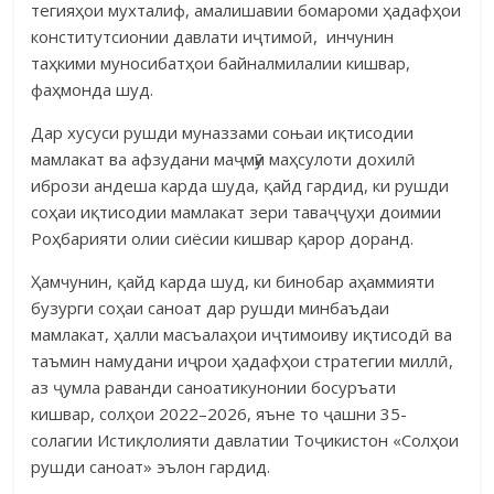
тегияҳои мухталиф, амалишавии бомароми ҳадафҳои
конститутсионии дав­лати иҷтимоӣ, инчунин
таҳкими муносибатҳои байналмилалии киш­вар,
фаҳмонда шуд.
Дар хусуси рушди муназзами соњаи иқтисодии
мамлакат ва аф­зудани маҷмӯи маҳсулоти дохилӣ
ибрози андеша карда шуда, қайд гардид, ки рушди
соҳаи иқтисодии мамлакат зери таваҷҷуҳи доимии
Роҳбарияти олии сиёсии кишвар қарор доранд.
Ҳамчунин, қайд карда шуд, ки бинобар аҳаммияти
бузурги соҳаи саноат дар рушди минбаъдаи
мамлакат, ҳалли масъалаҳои иҷтимоиву иқтисодӣ ва
таъмин намудани иҷрои ҳадафҳои стратегии миллӣ,
аз ҷумла раванди саноатикунонии босуръати
кишвар, солҳои 2022–2026, яъне то ҷашни 35-
солагии Истиқлолияти давлатии Тоҷикистон «Солҳои
рушди саноат» эълон гардид.