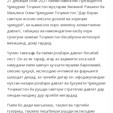
21 декабри соли 2021 паёми навбатии Президенти
Ҷумҳурии Тоҷикистон муҳтарам Эмомалӣ Рањмон ба
Маљлиси Олии Ҷум­ҳурии Тоҷикистон “Дар бораи
самтҳои асосии сиёсати дохилӣ ва хориҷии
ҷумҳурӣ”, ки њамасола онро зиёиёну хиз­матчиёни
давлатї, та­бақаҳо ва намояндагони касбу кори
гуногуни ҷомеаи Тоҷикистон бесаб­рона интизорӣ
мекашанд, доир гардид.
Чунин таваҷҷӯњ ба паёми роҳбари давлат бесабаб
нест. Он аз як тараф, агар аз аҳамияти хоса касб
намудани паём ҳамчун ҳуҷҷати му­ҳими барномавӣ,
сиёсию ҳуқуқӣ, иқтисодию ичтимоӣ ва фарњангӣ
ша­ҳодат диҳад, аз ҷониби дигар он ифодакунандаи
нуқтаи на­зари роҳ­бари давлат ва Ҳукумати Ҷумҳурии
Тоҷикистон ба рушди самтҳои стратегии дав­лат дар
ояндаи наздику дур арз­ёбӣ ме­гардад.
Паём бо диди масъалаҳо, таҳлил ва тартиби
гузориш, таҳлилу пеш­гўиҳои рушди иқтисодию