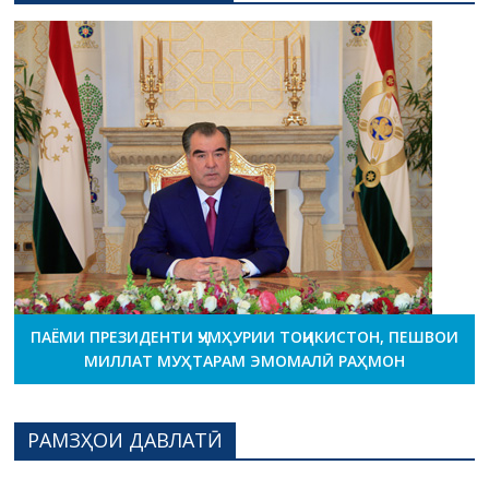
ПАЁМИ ПРЕЗИДЕНТИ ҶУМҲУРИИ ТОҶИКИСТОН, ПЕШВОИ
МИЛЛАТ МУҲТАРАМ ЭМОМАЛӢ РАҲМОН
РАМЗҲОИ ДАВЛАТӢ