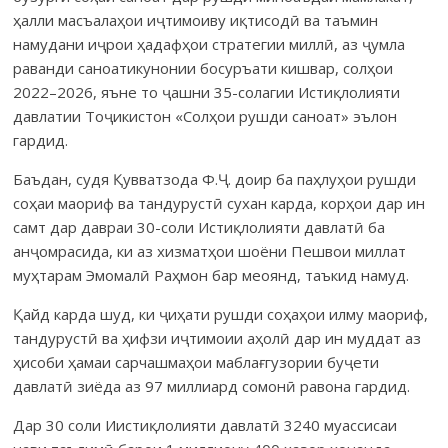
ҳалли масъалаҳои иҷтимоиву иқтисодӣ ва таъмин
намудани иҷрои ҳадафҳои стратегии миллӣ, аз ҷумла
раванди саноатикунонии босуръати кишвар, солҳои
2022–2026, яъне то ҷашни 35-солагии Истиқлолияти
давлатии Тоҷикистон «Солҳои рушди саноат» эълон
гардид.
Баъдан, судя Қувватзода Ф.Ҷ. доир ба паҳлуҳои рушди
соҳаи маориф ва тандурустӣ сухан карда, корҳои дар ин
самт дар давраи 30-соли Истиқлолияти давлатӣ ба
анҷомрасида, ки аз хизматҳои шоёни Пешвои миллат
муҳтарам Эмо­малӣ Раҳ­мон бар меоянд, таъкид намуд.
Қайд карда шуд, ки ҷиҳати рушди соҳаҳои илму маориф,
тандурустӣ ва ҳифзи иҷтимоии аҳолӣ дар ин муддат аз
ҳисоби ҳамаи сарчашмаҳои маблағгузории буҷети
давлатӣ зиёда аз 97 миллиард сомонӣ равона гардид.
Дар 30 соли Иистиқлолияти давлатӣ 3240 муассисаи