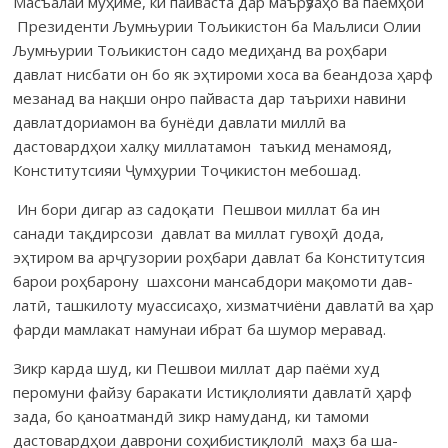
Масъалаи муҳиме, ки пайваста дар маърӯзаҳо ва паёмҳои
Пре­зи­денти Љумњурии Тољикистон ба Маљлиси Олии
Љумњурии Тољикистон са­до медиҳанд ва роҳбари
давлат нисбати он бо як эҳтироми хоса ва беан­доза ҳарф
мезанад ва нақши онро пайваста дар таърихи навини
дав­лат­дориамон ва бунёди давлати миллӣ ва
дастовардҳои халқу мил­ла­та­мон таъкид менамояд,
Конститутсияи Ҷумҳурии Тоҷикистон мебо­шад.
Ин бори дигар аз садоқати Пешвои миллат ба ин
санади тақ­ди­рсо­зи давлат ва мил­лат гувоҳӣ дода,
эҳтиром ва арҷгузории роҳбари дав­лат ба Кон­ститутсия
барои роҳбарону шахсони мансабдори мақо­моти дав­
латӣ, таш­ки­лоту муассисаҳо, хизматчиёни давлатӣ ва ҳар
фарди мам­лакат намунаи ибрат ба шумор меравад.
Зикр карда шуд, ки Пешвои миллат дар паёми худ
перомуни файзу баракати Истиқлолияти давлатӣ ҳарф
зада, бо қаноатмандӣ зикр намуданд, ки тамоми
дастовардҳои даврони соҳибистиқлолӣ маҳз ба ша­