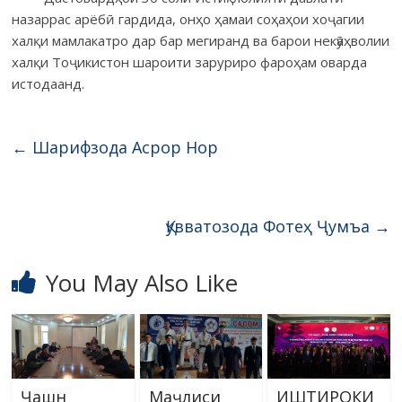
назаррас арёбӣ гардида, онҳо ҳамаи соҳаҳои хоҷагии
халқи мамлакатро дар бар мегиранд ва барои некӯ­аҳволии
халқи Тоҷикистон шароити заруриро фароҳам оварда
исто­даанд.
←
Шарифзода Асрор Нор
Қувватозода Фотеҳ Ҷумъа
→
You May Also Like
Ҷашн
Маҷлиси
ИШТИРОКИ