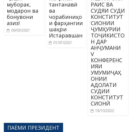
муборак,
тантанавӣ
РАИС ВА
модарон ва
ва
СУДЯИ СУДИ
бонувони
чорабиниҳо
КОНСТИТУТ
азиз!
и фарҳангии
СИОНИИ
шаҳри
ҶУМҲУРИИ
09/03/2021
Истаравшан
ТОҶИКИСТО
Н ДАР
01/07/2021
АНҶУМАНИ
V
КОНФЕРЕНС
ИЯИ
УМУМИҶАҲ
ОНИИ
АДОЛАТИ
СУДИИ
КОНСТИТУТ
СИОНӢ
18/10/2022
ПАЁМИ ПРЕЗИДЕНТ