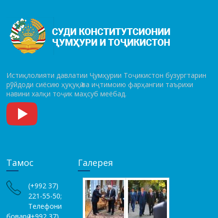
Истиқлолияти давлатии Ҷумҳурии Тоҷикистон бузургтарин
рўй­до­ди сиёсию ҳуқуқӣ ва иҷтимоию фарҳангии таърихи
навини халқи тоҷик маҳсуб меёбад.
Тамос
Галерея
(+992 37)
221-55-50;
Телефони
боварӣ (+992 37)