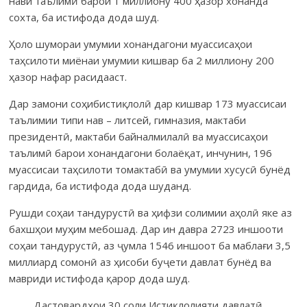
нави таълимӣ барои 1 миллиону 400 ҳазор хонанда
сохта, ба истифода дода шуд.
Ҳоло шумораи умумии хонандагони муассисаҳои
таҳсилоти миёнаи умумии кишвар ба 2 миллиону 200
ҳазор нафар расидааст.
Дар замони соҳибистиқлолӣ дар кишвар 173 муассисаи
таълимии типи нав – литсей, гимназия, мактаби
президентӣ, мактаби байналмилалӣ ва муассисаҳои
таълимӣ барои хонандагони болаёқат, инчунин, 196
муассисаи таҳсилоти томактабӣ ва умумии хусусӣ бунёд
гардида, ба истифода дода шуданд.
Рушди соҳаи тандурустӣ ва ҳифзи солимии аҳолӣ яке аз
бахшҳои муҳим мебошад. Дар ин давра 2723 иншооти
соҳаи тандурустӣ, аз ҷумла 1546 иншоот ба маблағи 3,5
миллиард сомонӣ аз ҳисоби буҷети давлат бунёд ва
мавриди истифода қарор дода шуд.
Дастовардҳои 30 соли Истиқлолияти давлатӣ