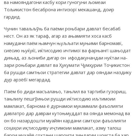
ва намояндагони касбу кори гуногуни љомеаи
Тољикистон бесаб­рона интизорї мекашанд, доир
гардид.
Чунин таваљљўњ ба паёми роњбари давлат бесабаб
нест. Он аз як тараф, агар аз ањамияти хоса касб
намудани паём њамчун њуљљати му­њими барномавї,
сиёсию њуќуќї, иќтисодию ичтимої ва фарњангї ша­њодат
дињад, аз љониби дигар он ифодакунандаи нуќтаи на­
зари роњ­бари давлат ва Ҳукумати Ҷумҳурии Тоҷикистон
ба рушди самтњои стратегии дав­лат дар ояндаи наздику
дур арз­ёбї ме­гардад.
Паём бо диди масъалањо, тањлил ва тартиби гузориш,
тањлилу пеш­гўињои рушди иќтисодию иљтимоии
мамлакат, барнома ё дурнамои му­каммали фаъолияти
давлатро дар давраи кутоњмуддат ва оянда ме­монад ва
он бо назардошти муайян кардани самтҳои фаъолияти
соҳаҳои иқ­тисодиву иҷтимоии мамлакат, азму талош
барои муҳайё сохтани ша­роити зиндагии шоиста ба ҳар