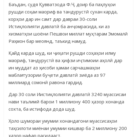
Баъдан, судя Қувватзода Ф.Ҷ. доир ба паҳлуҳои
рушди соҳаи маориф ва тандурустӣ сухан карда,
корҳои дар ин самт дар давраи 30-соли
Истиқлолияти давлатӣ ба анҷомрасида, ки аз
хизматҳои шоёни Пешвои миллат муҳтарам Эмо­малӣ
Раҳ­мон бар меоянд, таъкид намуд.
Қайд карда шуд, ки ҷиҳати рушди соҳаҳои илму
маориф, тандурустӣ ва ҳифзи иҷтимоии аҳолӣ дар
ин муддат аз ҳисоби ҳамаи сарчашмаҳои
маблағгузории буҷети давлатӣ зиёда аз 97
миллиард сомонӣ равона гардид.
Дар 30 соли Иистиқлолияти давлатӣ 3240 муассисаи
нави таълимӣ барои 1 миллиону 400 ҳазор хонанда
сохта, ба истифода дода шуд.
Ҳоло шумораи умумии хонандагони муассисаҳои
таҳсилоти миёнаи умумии кишвар ба 2 миллиону 200
ҳазор нафар расидааст.