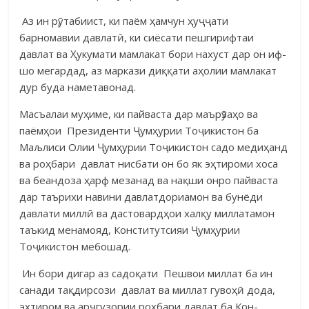
Аз ин рӯ, табиист, ки паём ҳамчун ҳуҷҷати
барномавии давлатӣ, ки сиёсати пешгирифтаи
давлат ва Ҳукумати мамлакат бори нахуст дар он иф­
шо мегардад, аз маркази диққати аҳолии мамлакат
дур буда на­ме­та­вонад.
Масъалаи муҳиме, ки пайваста дар маърӯзаҳо ва
паёмҳои Пре­зи­денти Ҷумҳурии Тоҷикистон ба
Маљлиси Олии Ҷумҳурии Тоҷикистон са­до медиҳанд
ва роҳбари давлат нисбати он бо як эҳтироми хоса
ва беан­доза ҳарф мезанад ва нақши онро пайваста
дар таърихи навини дав­лат­дориамон ва бунёди
давлати миллӣ ва дастовардҳои халқу мил­ла­та­мон
таъкид менамояд, Конститутсияи Ҷумҳурии
Тоҷикистон мебо­шад.
Ин бори дигар аз садоқати Пешвои миллат ба ин
санади тақ­ди­рсо­зи давлат ва мил­лат гувоҳӣ дода,
эҳтиром ва арҷгузории роҳбари дав­лат ба Кон­