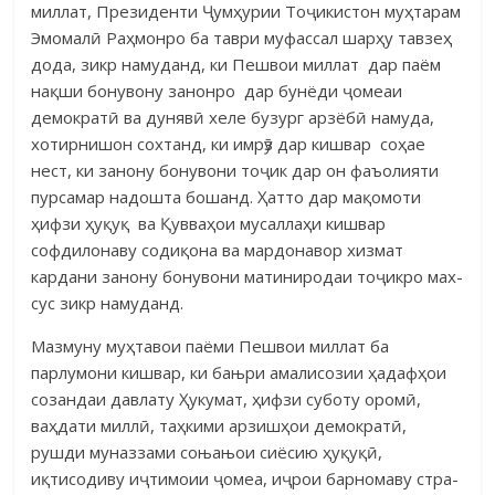
миллат, Президенти Ҷумҳурии Тоҷикистон муҳ­тарам
Эмомалӣ Раҳмонро ба таври муфассал шарҳу тавзеҳ
дода, зикр намуданд, ки Пешвои миллат дар паём
нақши бону­вону за­нонро дар бунёди ҷомеаи
демократӣ ва дунявӣ хеле бузург арзёбӣ намуда,
хотирнишон сохтанд, ки имрӯз дар кишвар соҳае
нест, ки занону бонувони тоҷик дар он фаъолияти
пурсамар надошта бошанд. Ҳатто дар мақомоти
ҳифзи ҳуқуқ ва Қувваҳои мусаллаҳи кишвар
софдилонаву соди­қона ва мар­донавор хизмат
кардани занону бонувони матиниродаи то­ҷикро мах­
сус зикр намуданд.
Мазмуну муҳтавои паёми Пешвои миллат ба
парлумони кишвар, ки бањри амалисозии ҳадафҳои
созандаи давлату Ҳукумат, ҳифзи суботу оро­мӣ,
ваҳдати миллӣ, таҳкими арзишҳои демократӣ,
рушди муназзами со­њањои сиёсию ҳуқуқӣ,
иқтисодиву иҷтимоии ҷомеа, иҷрои барномаву стра­