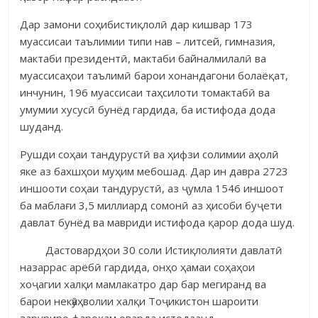
Дар замони соҳибистиқлолӣ дар кишвар 173
муассисаи таълимии типи нав – литсей, гимназия,
мактаби президентӣ, мактаби байналмилалӣ ва
муассисаҳои таълимӣ барои хонандагони болаёқат,
инчунин, 196 муассисаи таҳсилоти томактабӣ ва
умумии хусусӣ бунёд гардида, ба истифода дода
шуданд.
Рушди соҳаи тандурустӣ ва ҳифзи солимии аҳолӣ
яке аз бахшҳои муҳим мебошад. Дар ин давра 2723
иншооти соҳаи тандурустӣ, аз ҷумла 1546 иншоот
ба маблағи 3,5 миллиард сомонӣ аз ҳисоби буҷети
давлат бунёд ва мавриди истифода қарор дода шуд.
Дастовардҳои 30 соли Истиқлолияти давлатӣ
назаррас арёбӣ гардида, онҳо ҳамаи соҳаҳои
хоҷагии халқи мамлакатро дар бар мегиранд ва
барои некӯ­аҳволии халқи Тоҷикистон шароити
заруриро фароҳам оварда исто­даанд.