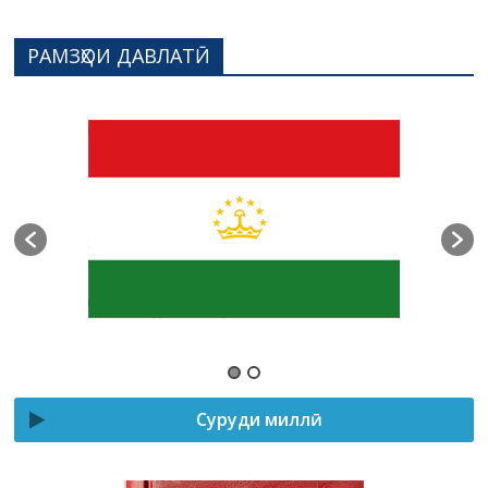
РАМЗҲОИ ДАВЛАТӢ
Суруди миллӣ