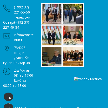
(+992 37)
221-55-50;
Телефони
боварӣ (+992 37)
227-49-84
info@constc
ourt.tj
734025,
шаҳри
Душанбе,
кўчаи Бохтар 48
Дш-Ҷм аз
08: то 17:00
Шнб аз
08:00 то 13:00
A
+