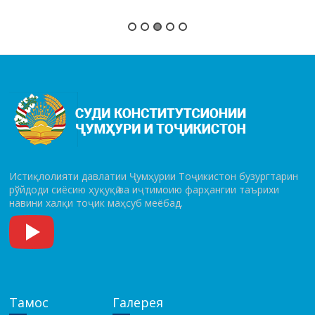
Истиқлолияти давлатии Ҷумҳурии Тоҷикистон бузургтарин
рўй­до­ди сиёсию ҳуқуқӣ ва иҷтимоию фарҳангии таърихи
навини халқи тоҷик маҳсуб меёбад.
Тамос
Галерея