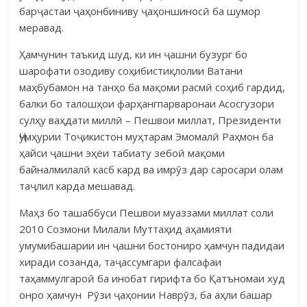
барҷастаи ҷаҳонбиниву ҷаҳоншиносӣ ба шумор
меравад.
Ҳамчунин таъкид шуд, ки ин ҷашни бузург бо
шарофати озодиву соҳибистиқлолии Ватани
маҳбубамон на танҳо ба мақоми расмӣ соҳиб гардид,
балки бо талошҳои фарҳангпарваронаи Асосгузори
сулҳу ваҳдати миллӣ – Пешвои миллат, Президенти
Ҷумҳурии Тоҷикистон муҳтарам Эмомалӣ Раҳмон ба
ҳайси ҷашни эҳёи табиату зебоӣ мақоми
байналмилалӣ касб кард ва имрӯз дар саросари олам
таҷлил карда мешавад.
Маҳз бо ташаббуси Пешвои муаззами миллат соли
2010 Созмони Милали Муттаҳид аҳамияти
умумибашарии ин ҷашни бостониро ҳамчун падидаи
хиради созанда, таҷассумгари фалсафаи
таҳаммулгароӣ ба инобат гирифта бо Қатъномаи худ
онро ҳамчун Рӯзи ҷаҳонии Наврӯз, ба аҳли башар