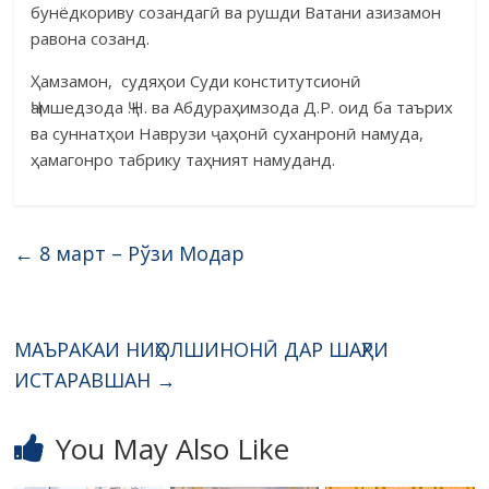
бунёдкориву созандагӣ ва рушди Ватани азизамон
равона созанд.
Ҳамзамон, судяҳои Суди конститутсионӣ
Ҷамшедзода Ҷ.Н. ва Аб­дураҳимзода Д.Р. оид ба таърих
ва суннатҳои Наврузи ҷаҳонӣ суханронӣ намуда,
ҳамагонро табрику таҳният намуданд.
←
8 март – Рўзи Модар
МАЪРАКАИ НИҲОЛШИНОНӢ ДАР ШАҲРИ
ИСТАРАВШАН
→
You May Also Like