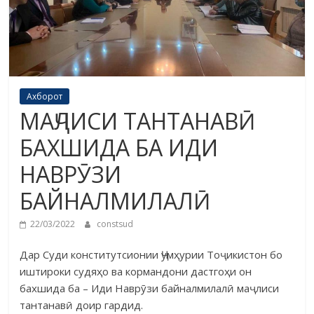
Ахборот
МАҶЛИСИ ТАНТАНАВӢ
БАХШИДА БА ИДИ
НАВРӮЗИ
БАЙНАЛМИЛАЛӢ
22/03/2022
constsud
Дар Суди конститутсионии Ҷумҳурии Тоҷикистон бо
иш­тироки судяҳо ва кормандони дастгоҳи он
бахшида ба – Иди Наврӯзи байналмилалӣ маҷлиси
тан­танавӣ доир гардид.