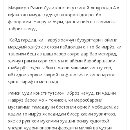
Маҷлисро Раиси Суди конститутсионӣ Ашурзода А.А.
ифтитоҳ намуда,судяҳо ва кормандонро бо
фарорасии Наврузи Аҷам, ҷашни ниёгон самимона
табрик намуд.
Қайд гардид, ки Наврӯз ҳамчун бузургтарин ойини
мардумӣ ҳанӯз аз оғози пайдоиши он то ба имрӯз, ки
таърихи беш аз шаш ҳазор солро дар бар мегирад,
ҳамчун рамзи сари сол, яъне айёми баробаршавии
шабу рӯз, эҳёи табиат, оғози мавсими кишту кор,
ибтидои корҳои саҳроӣ ва фаъолияти кишоварзон
ҷашн гирифта мешавад.
Раиси Суди конститутсионї иброз намуд, ки ҷашни
Наврӯз барои мо – тоҷикон, ки меросбарони
мустақими тамаддуни бостонии ориёӣ мебошем, аз
қадим то имрӯз як падидаи бисёр қавии ҳувиятсоз,
яке аз рукнҳои муҳимми худшиносиву худогоҳӣ,
унсури ҷудоинопазири фарҳанги миллӣ ва ҷузъи