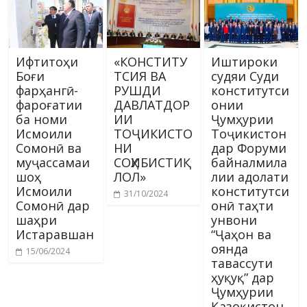
Ифтитоҳи
«КОНСТИТУ
Иштироки
Боғи
ТСИЯ ВА
судяи Суди
фарҳангӣ-
РУШДИ
конститутси
фароғатии
ДАВЛАТДОР
онии
ба номи
ИИ
Ҷумҳурии
Исмоили
ТОҶИКИСТО
Тоҷикистон
Сомонӣ ва
НИ
дар Форуми
муҷассамаи
СОҲИБИСТИҚ
байналмила
шоҳ
ЛОЛ»
лии адолати
Исмоили
конститутси
31/10/2024
Сомонӣ дар
онӣ таҳти
шаҳри
унвони
Истаравшан
“Ҷаҳон ва
оянда
15/06/2024
тавассути
ҳуқуқ” дар
Ҷумҳурии
Қазоқистон.