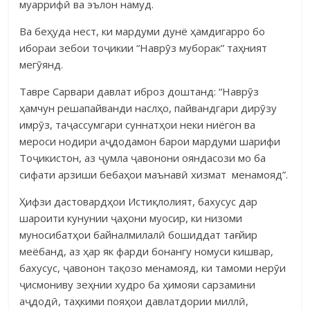
муаррифӣ ва эълон намуд.
Ва беҳуда нест, ки мардуми дунё ҳамдигарро бо
ибораи зебои тоҷикии “Наврӯз муборак” таҳният
мегӯянд.
Тавре Сарвари давлат иброз доштанд: “Наврӯз
ҳамчун решапайванди наслҳо, пайвандгари дирӯзу
имрӯз, таҷассумгари суннатҳои неки ниёгон ва
мероси нодири аҷдодамон барои мардуми шарифи
Тоҷикистон, аз ҷумла ҷавонони ояндасози мо ба
сифати арзиши бебаҳои маънавӣ хизмат менамояд”.
Ҳифзи дастовардҳои Истиқлолият, бахусус дар
шароити кунунии ҷаҳони муосир, ки низоми
муносибатҳои байналмилалӣ бошиддат тағйир
меёбанд, аз ҳар як фарди бонангу номуси кишвар,
бахусус, ҷавонон тақозо менамояд, ки тамоми нерӯи
ҷисмониву зеҳнии худро ба ҳимояи сарзамини
аҷдодӣ, таҳкими пояҳои давлатдории миллӣ,