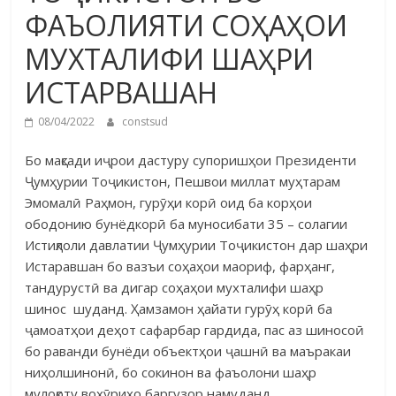
ФАЪОЛИЯТИ СОҲАҲОИ
МУХТАЛИФИ ШАҲРИ
ИСТАРВАШАН
08/04/2022
constsud
Бо мақсади иҷрои дастуру супоришҳои Президенти
Ҷумҳурии Тоҷикистон, Пешвои миллат муҳтарам
Эмомалӣ Раҳмон, гурӯҳи корӣ оид ба корҳои
ободонию бунёдкорӣ ба муносибати 35 – солагии
Истиқлоли давлатии Ҷумҳурии Тоҷикистон дар шаҳри
Истаравшан бо вазъи соҳаҳои маориф, фарҳанг,
тандурустӣ ва дигар соҳаҳои мухталифи шаҳр
шинос шуданд. Ҳамзамон ҳайати гурӯҳ корӣ ба
ҷамоатҳои деҳот сафарбар гардида, пас аз шиносоӣ
бо раванди бунёди объектҳои ҷашнӣ ва маъракаи
ниҳолшинонӣ, бо сокинон ва фаъолони шаҳр
мулоқоту вохӯриҳо баргузор намуданд.