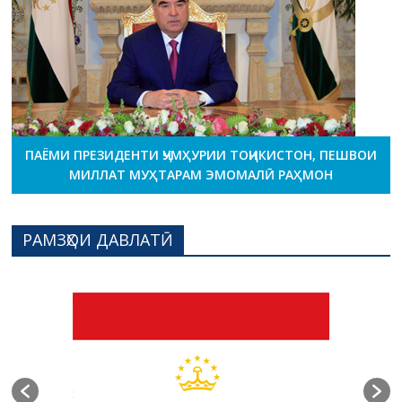
ПАЁМИ ПРЕЗИДЕНТИ ҶУМҲУРИИ ТОҶИКИСТОН, ПЕШВОИ
МИЛЛАТ МУҲТАРАМ ЭМОМАЛӢ РАҲМОН
РАМЗҲОИ ДАВЛАТӢ