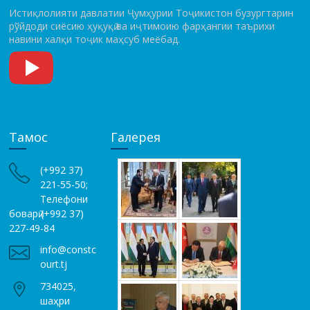
Истиқлолияти давлатии Ҷумҳурии Тоҷикистон бузургтарин
рўй­до­ди сиёсию ҳуқуқӣ ва иҷтимоию фарҳангии таърихи
навини халқи тоҷик маҳсуб меёбад.
Тамос
Галерея
(+992 37)
221-55-50;
Телефони
боварӣ (+992 37)
227-49-84
info@constc
ourt.tj
734025,
шаҳри