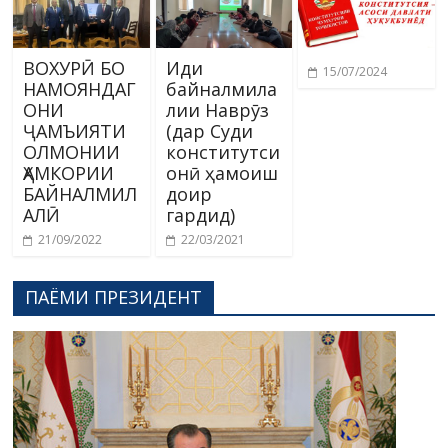
ВОХУРӢ БО
Иди
15/07/2024
НАМОЯНДАГ
байналмила
ОНИ
лии Наврӯз
ҶАМЪИЯТИ
(дар Суди
ОЛМОНИИ
конститутси
ҲАМКОРИИ
онӣ ҳамоиш
БАЙНАЛМИЛ
доир
АЛӢ
гардид)
21/09/2022
22/03/2021
ПАЁМИ ПРЕЗИДЕНТ