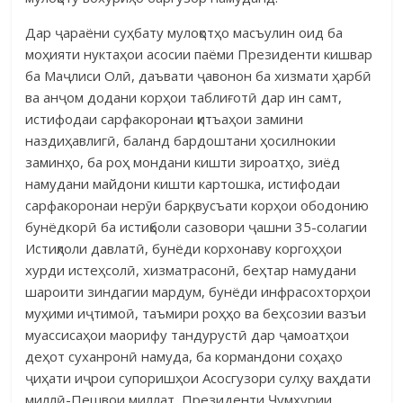
Дар ҷараёни суҳбату мулоқотҳо масъулин оид ба
моҳияти нуктаҳои асосии паёми Президенти кишвар
ба Маҷлиси Олӣ, даъвати ҷавонон ба хизмати ҳарбӣ
ва анҷом додани корҳои таблиғотӣ дар ин самт,
истифодаи сарфакоронаи қитъаҳои замини
наздиҳавлигӣ, баланд бардоштани ҳосилнокии
заминҳо, ба роҳ мондани кишти зироатҳо, зиёд
намудани майдони кишти картошка, истифодаи
сарфакоронаи нерӯи барқ, вусъати корҳои ободонию
бунёдкорӣ ба истиқболи сазовори ҷашни 35-солагии
Истиқлоли давлатӣ, бунёди корхонаву коргоҳҳои
хурди истеҳсолӣ, хизматрасонӣ, беҳтар намудани
шароити зиндагии мардум, бунёди инфрасохторҳои
муҳими иҷтимоӣ, таъмири роҳҳо ва беҳсозии вазъи
муассисаҳои маорифу тандурустӣ дар ҷамоатҳои
деҳот суханронӣ намуда, ба кормандони соҳаҳо
ҷиҳати иҷрои супоришҳои Асосгузори сулҳу ваҳдати
миллӣ-Пешвои миллат, Президенти Ҷумҳурии