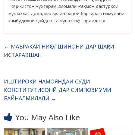
Тоҷикистон муҳтарам Эмомалӣ Раҳмон дастурҳои
мушаххас дода, масъулин барои бартараф намудани
камбудиҳои ҷойдошта муваззаф гардиданд.
←
МАЪРАКАИ НИҲОЛШИНОНӢ ДАР ШАҲРИ
ИСТАРАВШАН
ИШТИРОКИ НАМОЯНДАИ СУДИ
КОНСТИТУТИСОНӢ ДАР СИМПОЗИУМИ
БАЙНАЛМИЛАЛӢ
→
You May Also Like