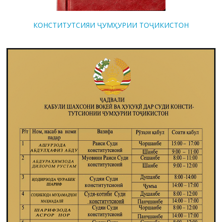
КОНСТИТУТСИЯИ ҶУМҲУРИИ ТОҶИКИСТОН