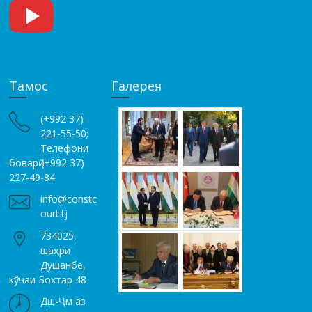
Тамос
Галерея
(+992 37)
221-55-50;
Телефони
боварӣ (+992 37)
227-49-84
info@constc
ourt.tj
734025,
шаҳри
Душанбе,
кўчаи Бохтар 48
Дш-Ҷм аз