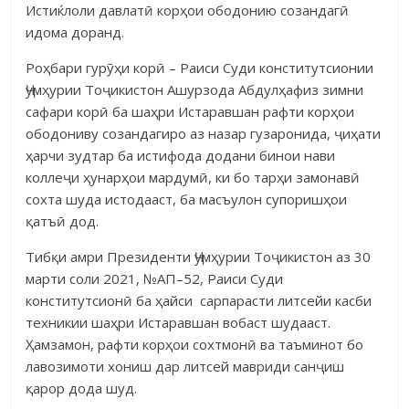
Истиќлоли давлатӣ корҳои ободонию созандагӣ
идома доранд.
Роҳбари гурӯҳи корӣ – Раиси Суди конститутсионии
Ҷумҳурии Тоҷикистон Ашурзода Абдулҳафиз зимни
сафари корӣ ба шаҳри Истаравшан рафти корҳои
ободониву созандагиро аз назар гузаронида, ҷиҳати
ҳарчи зудтар ба истифода додани бинои нави
коллеҷи ҳунарҳои мардумӣ, ки бо тарҳи замонавӣ
сохта шуда истодааст, ба масъулон супоришҳои
қатъӣ дод.
Тибқи амри Президенти Ҷумҳурии Тоҷикистон аз 30
марти соли 2021, №АП–52, Раиси Суди
конститутсионӣ ба ҳайси сарпарасти литсейи касби
техникии шаҳри Истаравшан вобаст шудааст.
Ҳамзамон, рафти корҳои сохтмонӣ ва таъминот бо
лавозимоти хониш дар литсей мавриди санҷиш
қарор дода шуд.