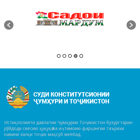
Истиқлолияти давлатии Ҷумҳурии Тоҷикистон бузургтарин
рўй­до­ди сиёсию ҳуқуқӣ ва иҷтимоию фарҳангии таърихи
навини халқи тоҷик маҳсуб меёбад.