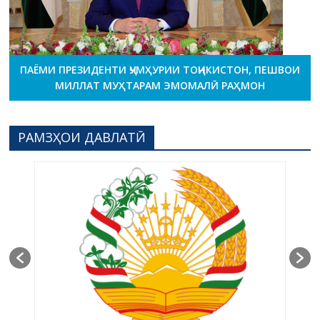
ПАЁМИ ПРЕЗИДЕНТИ ҶУМҲУРИИ ТОҶИКИСТОН, ПЕШВОИ
МИЛЛАТ МУҲТАРАМ ЭМОМАЛӢ РАҲМОН
РАМЗҲОИ ДАВЛАТӢ