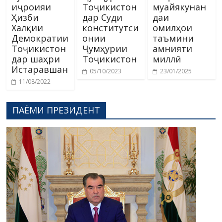
иҷроияи
Тоҷикистон
муайякунан
Ҳизби
дар Суди
даи
Халқии
конститутси
омилҳои
Демократии
онии
таъмини
Тоҷикистон
Ҷумҳурии
амнияти
дар шаҳри
Тоҷикистон
миллӣ
Истаравшан
05/10/2023
23/01/2025
11/08/2022
ПАЁМИ ПРЕЗИДЕНТ