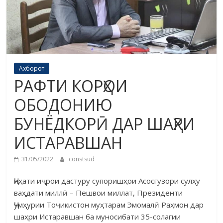
Ахборот
РАФТИ КОРҲОИ
ОБОДОНИЮ
БУНЁДКОРӢ ДАР ШАҲРИ
ИСТАРАВШАН
31/05/2022
constsud
Ҷиҳати иҷрои дастуру супоришҳои Асосгузори сулҳу
ваҳдати миллӣ – Пешвои миллат, Президенти
Ҷумҳурии Тоҷикистон муҳтарам Эмомалӣ Раҳмон дар
шаҳри Истаравшан ба муносибати 35-солагии