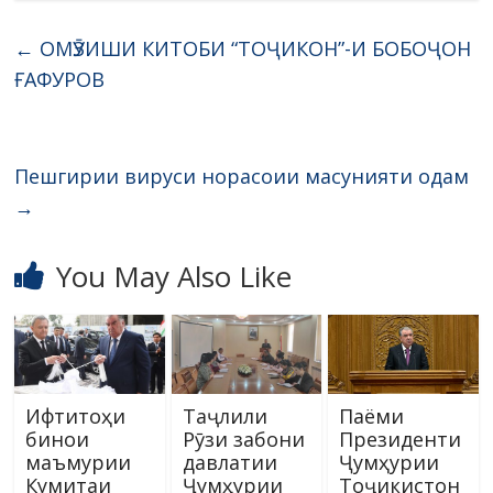
←
ОМӮЗИШИ КИТОБИ “ТОҶИКОН”-И БОБОҶОН
ҒАФУРОВ
Пешгирии вируси норасоии масунияти одам
→
You May Also Like
Ифтитоҳи
Таҷлили
Паёми
бинои
Рӯзи забони
Президенти
маъмурии
давлатии
Ҷумҳурии
Кумитаи
Ҷумҳурии
Тоҷикистон