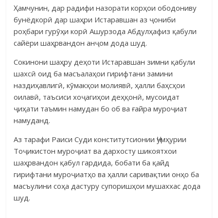
Ҳамчунин, дар радифи назорати корҳои ободониву
бунёдкорӣ дар шаҳри Истаравшан аз ҷониби
роҳбари гурӯҳи корӣ Ашурзода Абдулҳафиз қабули
сайёри шаҳрвандон анҷом дода шуд.
Сокинони шаҳру деҳоти Истаравшан зимни қабули
шахсӣ оид ба масъалаҳои гирифтани замини
наздиҳавлигӣ, кӯмакҳои молиявӣ, ҳалли баҳсҳои
оилавӣ, таъсиси хоҷагиҳои деҳқонӣ, мусоидат
ҷиҳати таъмин намудан бо об ва ғайра муроҷиат
намуданд.
Аз тарафи Раиси Суди конститутсионии Ҷумҳурии
Тоҷикистон муроҷиат ва дархосту шикоятхои
шаҳрвандон қабул гардида, бобати ба қайд
гирифтани муроҷиатҳо ва ҳалли саривақтии онҳо ба
масъулини соҳа дастуру супоришҳои мушаххас дода
шуд.