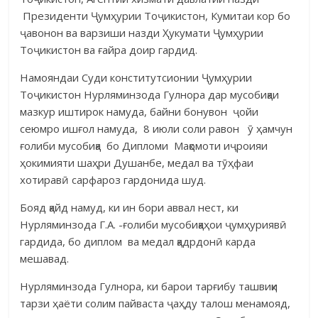
Президенти Ҷумҳурии Тоҷикистон, Кумитаи кор бо
ҷавонон ва варзиши назди Ҳукумати Ҷумҳурии
Тоҷикистон ва ғайра доир гардид.
Намояндаи Суди конститутсионии Ҷумҳурии
Тоҷикистон Нурляминзода Гулнора дар мусобиқаи
мазкур иштирок намуда, байни бонувон ҷойи
сеюмро ишғол намуда, 8 июли соли равон ӯ ҳамчун
ғолиби мусобиқа бо Дипломи Мақомоти иҷроияи
ҳокимияти шаҳри Душанбе, медал ва тӯҳфаи
хотиравӣ сарфароз гардонида шуд.
Бояд қайд намуд, ки ин бори аввал нест, ки
Нурляминзода Г.А. -ғолиби мусобиқаҳои ҷумҳуриявӣ
гардида, бо диплом ва медал қадрдонӣ карда
мешавад.
Нурляминзода Гулнора, ки барои тарғибу ташвиқи
тарзи ҳаёти солим пайваста ҷаҳду талош менамояд,