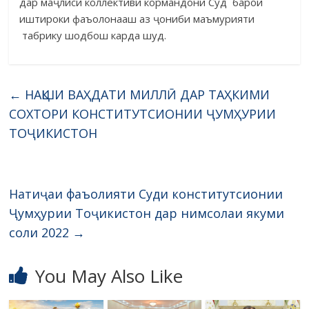
дар маҷлиси коллективи кормандони Суд барои
иштироки фаъолонааш аз ҷониби маъмурияти
табрику шодбош карда шуд.
←
НАҚШИ ВАҲДАТИ МИЛЛӢ ДАР ТАҲКИМИ
СОХТОРИ КОНСТИТУТСИОНИИ ҶУМҲУРИИ
ТОҶИКИСТОН
Натиҷаи фаъолияти Суди конститутсионии
Ҷумҳурии Тоҷикистон дар нимсолаи якуми
соли 2022
→
You May Also Like