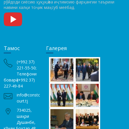
рўй­до­ди сиёсию ҳуқуқӣ ва иҷтимоию фарҳангии таърихи
навини халқи тоҷик маҳсуб меёбад.
Тамос
Галерея
(+992 37)
221-55-50;
Телефони
боварӣ (+992 37)
227-49-84
info@constc
ourt.tj
734025,
шаҳри
Душанбе,
кўчаи Бохтар 48