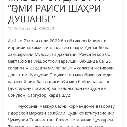
“ҶОМИ РАИСИ ШАҲРИ
ДУШАНБЕ”
14/07/2022
constsud
Аз 4 то 7 июли соли 2022 бо ибтикори Мақомоти
иҷроияи ҳокимияти давлатии шаҳри Душанбе ва
ҳамшарикии Муассисаи давлатии “Раёсати кор бо
мактабҳо ва иншоотҳои варзишӣ” бахшида ба 25
солагии – Ваҳдати миллӣ ва 31 – солагии Истиқлоли
давлатии Ҷумҳурии Тоҷикистон мусобиқаи кушоди
варзишӣ оид ба тенниси рӯи миз байни наврасон
(духтарону писарон) ва калонсолон (мардон ва
бонувон) баргузор карда шуд.
Мусобиқаи мазкур байни кормандони вазорату
идораҳои марказӣ аз қабили Суди конститутсионии
Ҷумҳурии Тоҷикистон, Вазорати молияи Ҷумҳурии
Тоҷикистон, Агентии хизмати давлатии назди