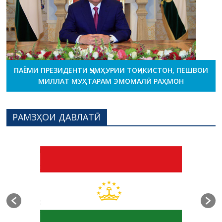
ПАЁМИ ПРЕЗИДЕНТИ ҶУМҲУРИИ ТОҶИКИСТОН, ПЕШВОИ
МИЛЛАТ МУҲТАРАМ ЭМОМАЛӢ РАҲМОН
РАМЗҲОИ ДАВЛАТӢ