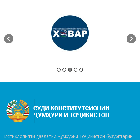
Истиқлолияти давлатии Ҷумҳурии Тоҷикистон бузургтарин