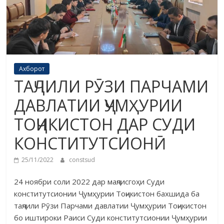
Ахборот
ТАҶЛИЛИ РӮЗИ ПАРЧАМИ
ДАВЛАТИИ ҶУМҲУРИИ
ТОҶИКИСТОН ДАР СУДИ
КОНСТИТУТСИОНӢ
25/11/2022
constsud
24 ноябри соли 2022 дар маҷлисгоҳи Суди
конститутсионии Ҷумҳурии Тоҷикистон бахшида ба
таҷлили Рӯзи Парчами давлатии Ҷумҳурии Тоҷикистон
бо иштироки Раиси Суди конститутсионии Ҷумҳурии