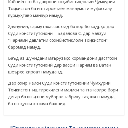
Каёниён то ба даврони соҳибистиқлолии Ҷумҳурии
Тоҷикистон ба иштирокчиён маълумоти муфассалу
пурмуҳтаво манзур намуд.
Ҳамчунин, сармутахассис оид ба кор бо кадрҳо дар
Суди конститутсионӣ – Бадалова С. дар мавзӯи
“Парчами давлатии соҳибистиқлоли Тоҷикистон”
баромад намуд.
Баъд аз шунидани маърӯзаҳо кормандони дастгоҳи
Суди конститутсионӣ дар васфи Парчам ва Ватан
шеърҳо қироат намуданд.
Дар охир Раиси Суди конститутсионии Ҷумҳурии
Тоҷикистон иштирокчиёни маҷлиси тантанавиро бори
дигар ба ин ҷашни муборак табрику таҳният намуда,
ба он ҳусни хотима бахшид.
←
“Президенти Ҷумҳурии Тоҷикистон ҳомии