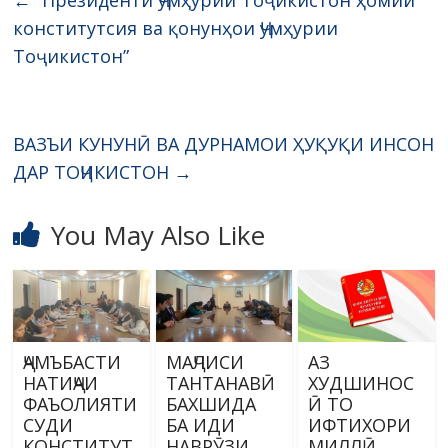
конститутсия ва қонунҳои Ҷумҳурии
Тоҷикистон”
ВАЗЪИ КУНУНӢ ВА ДУРНАМОИ ҲУҚУҚИ ИНСОН
ДАР ТОҶИКИСТОН
→
You May Also Like
ҶАМЪБАСТИ
МАҶЛИСИ
АЗ
НАТИҶАИ
ТАНТАНАВӢ
ХУДШИНОС
ФАЪОЛИЯТИ
БАХШИДА
Ӣ ТО
СУДИ
БА ИДИ
ИФТИХОРИ
КОНСТИТУТ
НАВРӮЗИ
МИЛЛӢ