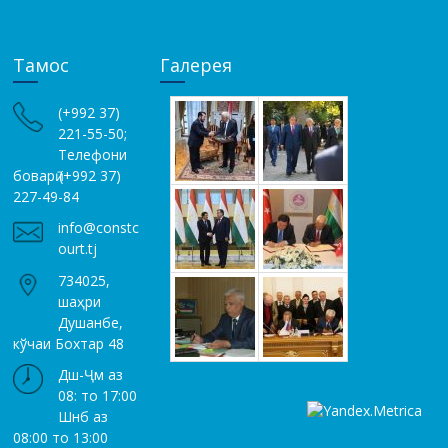
Тамос
Галерея
(+992 37)
221-55-50;
Телефони
боварӣ (+992 37)
227-49-84
info@constc
ourt.tj
734025,
шаҳри
Душанбе,
кўчаи Бохтар 48
Дш-Ҷм аз
08: то 17:00
Шнб аз
08:00 то 13:00