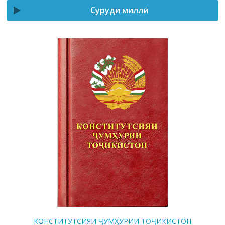
Суруди миллӣ
КОНСТИТУТСИЯИ ҶУМҲУРИИ ТОҶИКИСТОН