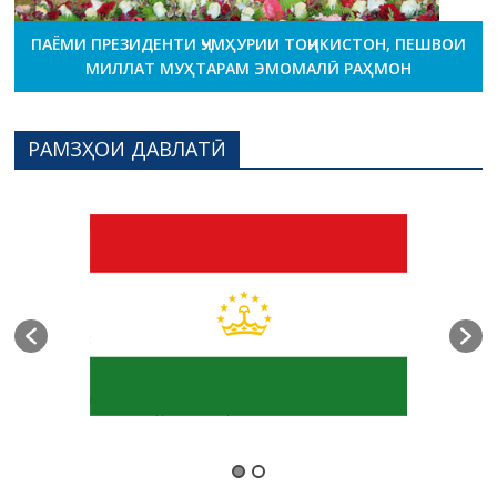
ПАЁМИ ПРЕЗИДЕНТИ ҶУМҲУРИИ ТОҶИКИСТОН, ПЕШВОИ
МИЛЛАТ МУҲТАРАМ ЭМОМАЛӢ РАҲМОН
РАМЗҲОИ ДАВЛАТӢ