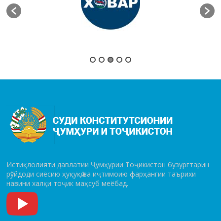
Истиқлолияти давлатии Ҷумҳурии Тоҷикистон бузургтарин
рўй­до­ди сиёсию ҳуқуқӣ ва иҷтимоию фарҳангии таърихи
навини халқи тоҷик маҳсуб меёбад.