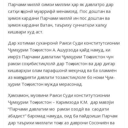
Парчами миллӣ симои миллии ҳар як давлатро дар
сатҳи ҷаҳонӣ муаррифӣ менамояд. Пос доштан ва
ҳимоя кардани Парчами миллӣ ин пос доштан ва
ҳимоя кардани Ватан, таъриху суннатҳои халқу
кишвари худ аст.
Дар хотимаи суханронӣ Раиси Суди конститутсионии
Ҷумҳурии Тоҷикистон А. Ашурзода қайд намуд, ки
имрӯз Парчами давлатии Ҷумҳурии Тоҷикистон чун
рамзи соҳибистиқлолӣ дар Тоҷикистон ва дар дигар
кишварҳои олам парафшонӣ мекунад ва ба оламиён
аз мавҷудияти давлати тозаистиқлоле бо номи Ҷум-
ҳурии Тоҷикистон мужда мерасонад.
Ҳамзамон, муовини Раиси Суди конститутсионии
Ҷумҳурии Тоҷикистон – Каримзода К.М. дар мавзӯи
“Парчами давлатии мо рамзи озодӣ ва саодати
абадист” баромад намуда, оид ба пайдоиши Парчам
дар таърихи миллати тоҷик аз даврони Сосониён ва