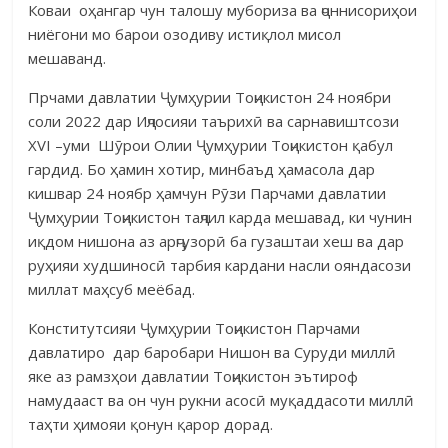
Коваи оҳангар чун талошу мубориза ва ҷоннисориҳои
ниёгони мо барои озодиву истиқлол мисол
мешаванд.
Прчами давлатии Ҷумҳурии Тоҷикистон 24 ноябри
соли 2022 дар Иҷлосияи таърихӣ ва сарнавиштсози
XVI –уми Шӯрои Олии Ҷумҳурии Тоҷикистон қабул
гардид. Бо ҳамин хотир, минбаъд ҳамасола дар
кишвар 24 ноябр ҳамчун Рӯзи Парчами давлатии
Ҷумҳурии Тоҷикистон таҷлил карда мешавад, ки чунин
иқдом нишона аз арҷгузорӣ ба гузаштаи хеш ва дар
руҳияи худшиносӣ тарбия кардани насли ояндасози
миллат маҳсуб меёбад.
Конститутсияи Ҷумҳурии Тоҷикистон Парчами
давлатиро дар баробари Нишон ва Суруди миллӣ
яке аз рамзҳои давлатии Тоҷикистон эътироф
намудааст ва он чун рукни асосӣ муқаддасоти миллӣ
таҳти ҳимояи қонун қарор дорад.