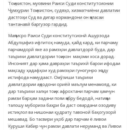
Тоҷикистон, муовини Раиси Суди конститутсионии
Ҷумҳурии Тоҷикистон, судяҳо, хизматчиёни давлатии
дастгоҳи Суд ва дигар кормандони он ҷаласаи
тантанавӣ баргузор гардид.
Маҷлисро Раиси Суди конститутсионӣ Ашурзода
Абдулҳафиз ифтитоҳ намуда, қайд кард, ки парчаму
парчамдорӣ яке аз рамзҳои давлатдорӣ буда, дар
таърихи давлатдории тоҷикон мақоми хоса дорад.
Инсоният дар ҳама давраҳои таърихӣ барои ифодаи
мақсаду ҳадафҳои худ рамзҳои гуногунро эҷоду
истифода намудааст. Омӯзиши таърихи
давлатдории аҷдодони ориёӣ маълум менамояд, ки
дар таърихи халқи тоҷик афрохтани парчам ҳамчун
рамзи барҳам задани пояи ҷабру бедодӣ, натиҷаи
талошу мубориза баҳри ба даст овардани озодиву
истиқлол ва нишонаи қудрату тавоноӣ баҳогузорӣ
мешавад. Бо тасвири уқоб дар парчам ё ливои
Куруши Кабир чун рамзи давлати неруманд ва Ливои