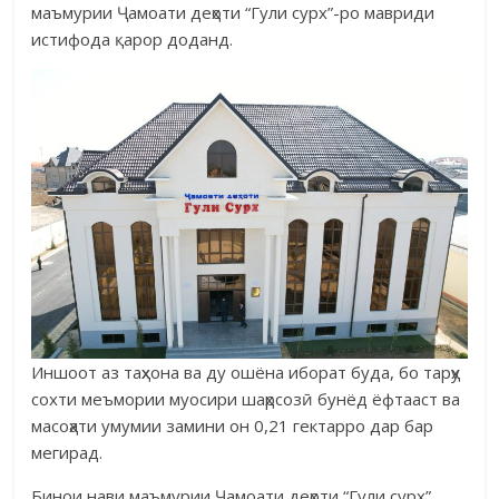
маъмурии Ҷамоати деҳоти “Гули сурх”-ро мавриди
истифода қарор доданд.
Иншоот аз таҳхона ва ду ошёна иборат буда, бо тарҳу
сохти меъмории муосири шаҳрсозӣ бунёд ёфтааст ва
масоҳати умумии замини он 0,21 гектарро дар бар
мегирад.
Бинои нави маъмурии Ҷамоати деҳоти “Гули сурх”