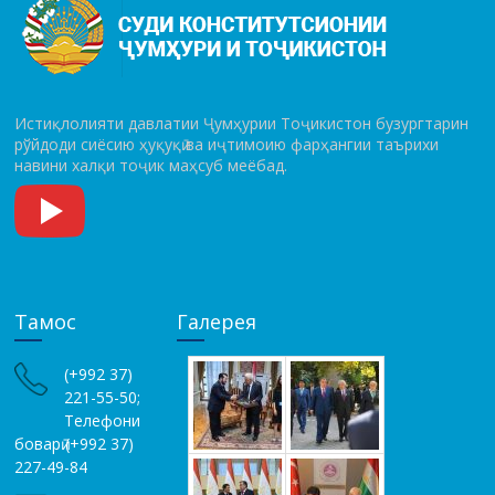
Истиқлолияти давлатии Ҷумҳурии Тоҷикистон бузургтарин
рўй­до­ди сиёсию ҳуқуқӣ ва иҷтимоию фарҳангии таърихи
навини халқи тоҷик маҳсуб меёбад.
Тамос
Галерея
(+992 37)
221-55-50;
Телефони
боварӣ (+992 37)
227-49-84