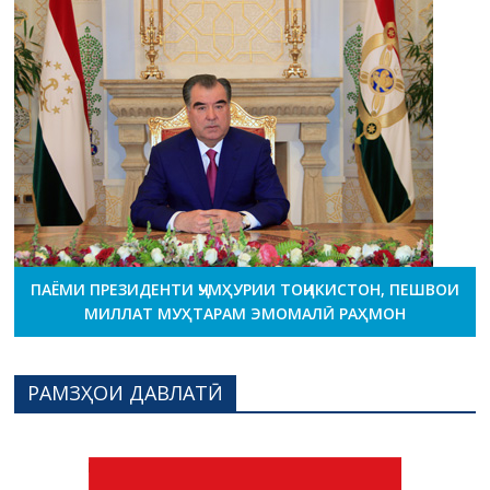
ПАЁМИ ПРЕЗИДЕНТИ ҶУМҲУРИИ ТОҶИКИСТОН, ПЕШВОИ
МИЛЛАТ МУҲТАРАМ ЭМОМАЛӢ РАҲМОН
РАМЗҲОИ ДАВЛАТӢ