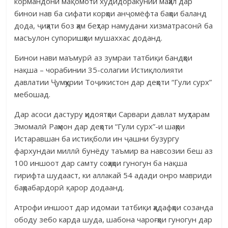
кормандони мақомоти худидоракунии маҳал дар
бинои нав ба сифати корҳои анҷомёфта баҳои баланд
дода, ҷиҳати боз ҳам беҳтар намудани хизматрасонӣ ба
масъулон супоришҳои мушаххас доданд.
Бинои нави маъмурӣ аз зумраи татбиқи бандҳои
нақша – чорабинии 35-солагии Истиқлолияти
давлатии Ҷумҳурии Тоҷикистон дар деҳоти “Гули сурх”
мебошад.
Дар асоси дастуру ҳидоятҳои Сарвари давлат муҳтарам
Эмомалӣ Раҳмон дар деҳоти “Гули сурх”-и шаҳри
Истаравшан ба истиқболи ин ҷашни бузургу
фархундаи миллӣ бунёду таъмир ва навсозии беш аз
100 иншоот дар самту соҳаҳои гуногун ба нақша
гирифта шудааст, ки аллакай 54 адади онро мавриди
баҳрабардорӣ қарор додаанд.
Атрофи иншоот дар идомаи татбиқи ҳадафҳои созанда
ободу зебо карда шуда, шабона чароғҳои гуногун дар