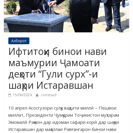
Ахборот
Ифтитоҳи бинои нави
маъмурии Ҷамоати
деҳоти “Гули сурх”-и
шаҳри Истаравшан
15/06/2024
constsud
10 апрел Асосгузори сулҳу ваҳдати миллӣ – Пешвои
миллат, Президенти Ҷумҳурии Тоҷикистон муҳтарам
Эмомалӣ Раҳмон дар идомаи сафари корӣ дар шаҳри
Истаравшан дар маҳаллаи Равғангарон бинои нави