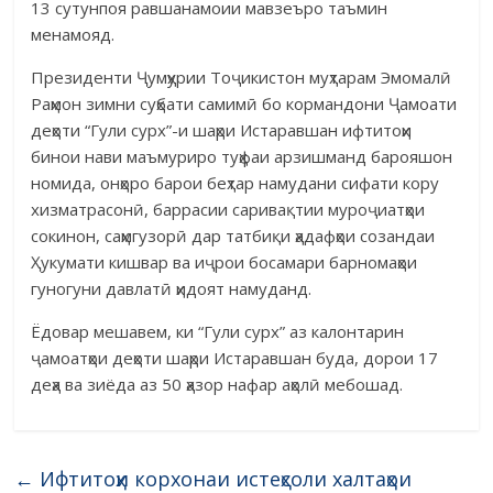
13 сутунпоя равшанамоии мавзеъро таъмин
менамояд.
Президенти Ҷумҳурии Тоҷикистон муҳтарам Эмомалӣ
Раҳмон зимни суҳбати самимӣ бо кормандони Ҷамоати
деҳоти “Гули сурх”-и шаҳри Истаравшан ифтитоҳи
бинои нави маъмуриро туҳфаи арзишманд барояшон
номида, онҳоро барои беҳтар намудани сифати кору
хизматрасонӣ, баррасии саривақтии муроҷиатҳои
сокинон, саҳмгузорӣ дар татбиқи ҳадафҳои созандаи
Ҳукумати кишвар ва иҷрои босамари барномаҳои
гуногуни давлатӣ ҳидоят намуданд.
Ёдовар мешавем, ки “Гули сурх” аз калонтарин
ҷамоатҳои деҳоти шаҳри Истаравшан буда, дорои 17
деҳа ва зиёда аз 50 ҳазор нафар аҳолӣ мебошад.
←
Ифтитоҳи корхонаи истеҳсоли халтаҳои