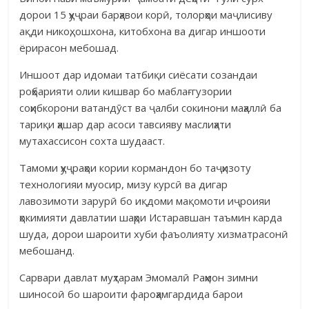
дорои 15 ҳуҷраи барҳавои корӣ, толорҳои маҷлисиву
ақди никоҳ, ошхона, китобхона ва дигар иншооти
ёрирасон мебошад.
Иншоот дар идомаи татбиқи сиёсати созандаи
роҳбарияти олии кишвар бо маблағгузории
соҳибкорони ватандӯст ва ҷалби сокинони маҳаллӣ ба
тариқи ҳашар дар асоси тавсияву маслиҳати
мутахассисон сохта шудааст.
Тамоми ҳуҷраҳои кории кормандон бо таҷҳизоту
технологияи муосир, мизу курсӣ ва дигар
лавозимоти зарурӣ бо иқдоми мақомоти иҷроияи
ҳокимияти давлатии шаҳри Истаравшан таъмин карда
шуда, дорои шароити хуби фаъолияту хизматрасонӣ
мебошанд.
Сарвари давлат муҳтарам Эмомалӣ Раҳмон зимни
шиносоӣ бо шароити фароҳамгардида барои