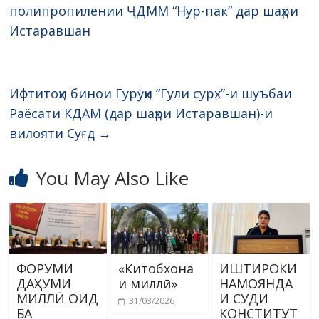
полипропилении ҶДММ “Нур-пак” дар шаҳри
Истаравшан
Ифтитоҳи бинои Гурӯҳи “Гули сурх”-и шуъбаи
Раёсати КДАМ (дар шаҳри Истаравшан)-и
вилояти Суғд
→
You May Also Like
ФОРУМИ
«Китобхона
ИШТИРОКИ
ДАҲУМИ
и миллӣ»
НАМОЯНДА
МИЛЛӢ ОИД
И СУДИ
31/03/2026
БА
КОНСТИТУТ