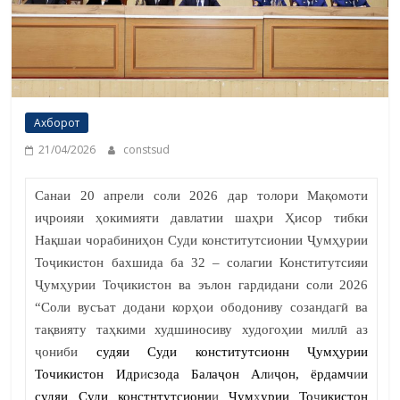
Ахборот
21/04/2026
constsud
Санаи 20 апрели соли 2026 дар толори Мақомоти
иҷроияи ҳокимияти давлатии шаҳри Ҳисор тибки
Нақшаи чорабиниҳон Суди конститутсионии Ҷумҳурии
Тоҷикистон бахшида ба 32 – солагии Конститутсияи
Ҷумҳурии Тоҷикистон ва эълон гардидани соли 2026
“Соли вусъат додани корҳои ободониву созандагӣ ва
тақвияту таҳкими худшиносиву худогоҳии миллӣ аз
ҷониби
судяи Суди конститутсионн Ҷумҳурии
Точикистон Идр
и
сзода Балаҷон Ал
и
ҷон, ёрдамч
и
и
судяи Суди констнтутсиони
и
Ҷум
ҳ
урии То
ҷ
икистон