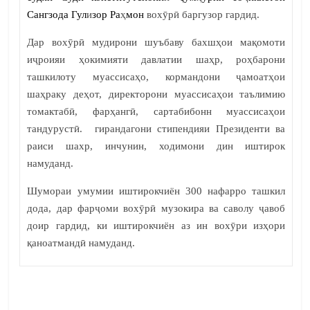
Сангзода Гул
и
зор Ра
ҳ
мон
вохӯрӣ баргузор гардид.
Дар вохӯрӣ мудирони шуъбаву бахшҳои мақомоти
иҷроияи ҳокимияти давлатии шаҳр, роҳбарони
ташкилоту муассисаҳо, кормандони ҷамоатҳои
шаҳраку деҳот, директорони муассисаҳои таълимию
томактабӣ, фарҳангӣ, сартабибонн муассисаҳои
тандурустӣ. гирандагони стипендияи Президенти ва
раиси шахр, инчунин, ходимони дин иштирок
намуданд.
Шумораи умумии иштирокчиён 300 нафарро ташкил
дода, дар фарҷоми вохӯрӣ музокира ва саволу ҷавоб
доир гардид, ки иштирокчиён аз ин вохӯри изҳори
қаноатмандӣ намуданд.