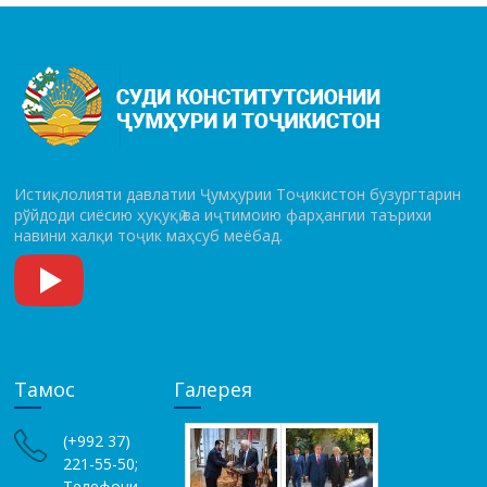
Истиқлолияти давлатии Ҷумҳурии Тоҷикистон бузургтарин
рўй­до­ди сиёсию ҳуқуқӣ ва иҷтимоию фарҳангии таърихи
навини халқи тоҷик маҳсуб меёбад.
Тамос
Галерея
(+992 37)
221-55-50;
Телефони