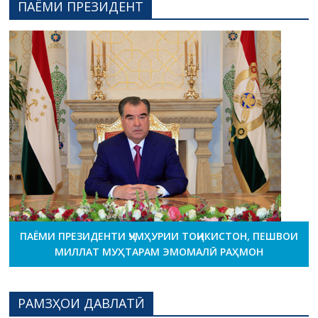
ПАЁМИ ПРЕЗИДЕНТ
ПАЁМИ ПРЕЗИДЕНТИ ҶУМҲУРИИ ТОҶИКИСТОН, ПЕШВОИ
МИЛЛАТ МУҲТАРАМ ЭМОМАЛӢ РАҲМОН
РАМЗҲОИ ДАВЛАТӢ