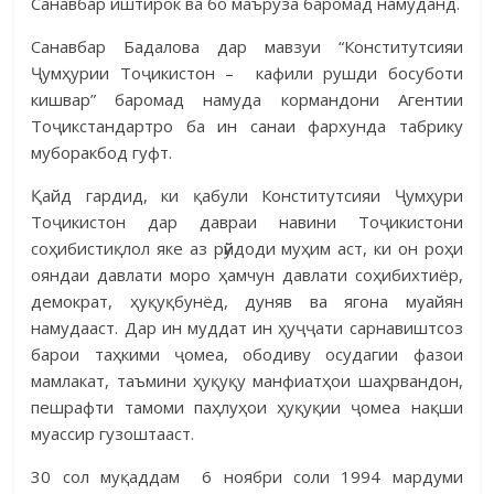
Санавбар иштирок ва бо маъруза баромад намуданд.
Санавбар Бадалова дар мавзуи “Конститутсияи
Ҷумҳурии Тоҷикистон – кафили рушди босуботи
кишвар” баромад намуда кормандони Агентии
Тоҷикстандартро ба ин санаи фархунда табрику
муборакбод гуфт.
Қайд гардид, ки қабули Конститутсияи Ҷумҳури
Тоҷикистон дар давраи навини Тоҷикистони
соҳибистиқлол яке аз рӯйдоди муҳим аст, ки он роҳи
ояндаи давлати моро ҳамчун давлати соҳибихтиёр,
демократ, ҳуқуқбунёд, дуняв ва ягона муайян
намудааст. Дар ин муддат ин ҳуҷҷати сарнавиштсоз
барои таҳкими ҷомеа, ободиву осудагии фазои
мамлакат, таъмини ҳуқуқу манфиатҳои шаҳрвандон,
пешрафти тамоми паҳлуҳои ҳуқуқии ҷомеа нақши
муассир гузоштааст.
30 сол муқаддам 6 ноябри соли 1994 мардуми