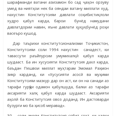
шарафманди ватани азизамон бо сад ҷаҳон орзуву
умед ва ниятҳои нек ба ояндаи ватану миллати худ,
нахустин Конститутсияи давлати соҳибистиқлоли
худро қабул карда, барои бунёд намудани
давлатдории навин, яъне давлати ҳуқуқбунёд роҳи
васеъро кушод.
Дар таърихи конститутсионализми Тоҷикистон,
Конститутсияи соли 1994 нахустин санадест, ки
тавассути раъйпурсии умумихалқӣ қабул карда
шудааст. Ба ин хусусияти Конститутсия дахл карда,
баъдан Пешвои миллат муҳтарам Эмомал Раҳмон
зикр карданд, ки «Хусусияти асосӣ ва муҳими
Конститутсияи мазкур дар он аст, ки он на санади аз
тарафи гурӯҳи одамон қабулшуда, балки аз тарафи
аксарияти халқ қабул карда шудааст. Аксарияти
аҳолӣ ба Конститутсия овоз доданд. Ин дастоварди
бузурги мо ба ҳисоб меравад».
30 – соли амали Конститутсия собит сохт, ки халқи