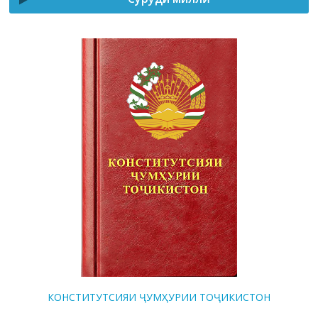
КОНСТИТУТСИЯИ ҶУМҲУРИИ ТОҶИКИСТОН