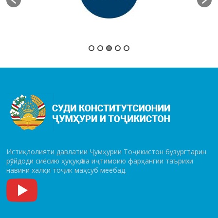
Истиқлолияти давлатии Ҷумҳурии Тоҷикистон бузургтарин
рўй­до­ди сиёсию ҳуқуқӣ ва иҷтимоию фарҳангии таърихи
навини халқи тоҷик маҳсуб меёбад.