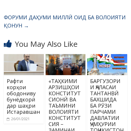
ФОРУМИ ДАҲУМИ МИЛЛӢ ОИД БА ВОЛОИЯТИ
ҚОНУН
→
You May Also Like
Рафти
«ТАҲКИМИ
БАРГУЗОРИ
корҳои
АРЗИШҲОИ
И ҶАЛАСАИ
ободониву
КОНСТИТУТ
ТАНТАНВӢ
бунёдкорӣ
СИОНӢ ВА
БАХШИДА
дар шаҳри
ТАЪМИНИ
БА РӮЗИ
Истаравшан
ВОЛОИЯТИ
ПАРЧАМИ
КОНСТИТУТ
ДАВЛАТИИ
26/01/2021
СИЯ –
ҶУМҲУРИИ
ЗАМИНАИ
ТОҶИКИСТОН