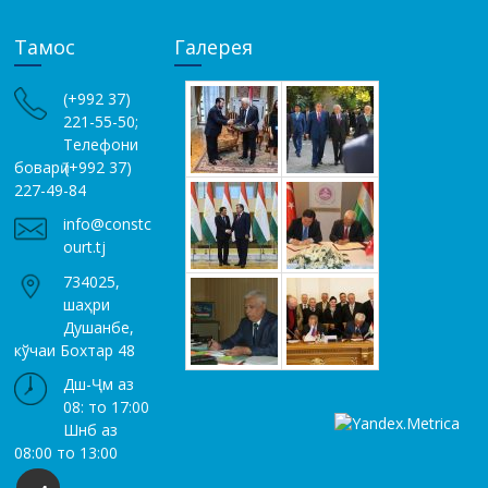
Тамос
Галерея
(+992 37)
221-55-50;
Телефони
боварӣ (+992 37)
227-49-84
info@constc
ourt.tj
734025,
шаҳри
Душанбе,
кўчаи Бохтар 48
Дш-Ҷм аз
08: то 17:00
Шнб аз
08:00 то 13:00