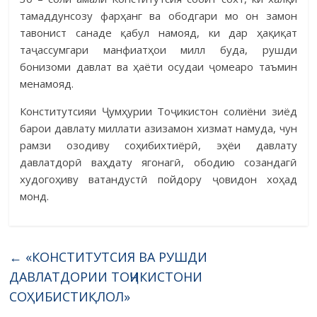
тамаддунсозу фарҳанг ва ободгари мо он замон
тавонист санаде қабул намояд, ки дар ҳақиқат
таҷассумгари манфиатҳои милл буда, рушди
бонизоми давлат ва ҳаёти осудаи ҷомеаро таъмин
менамояд.
Конститутсияи Ҷумҳурии Тоҷикистон солиёни зиёд
барои давлату миллати азизамон хизмат намуда, чун
рамзи озодиву соҳибихтиёрӣ, эҳёи давлату
давлатдорӣ ваҳдату ягонагӣ, ободию созандагӣ
худогоҳиву ватандустӣ пойдору ҷовидон хоҳад
монд.
←
«КОНСТИТУТСИЯ ВА РУШДИ
ДАВЛАТДОРИИ ТОҶИКИСТОНИ
СОҲИБИСТИҚЛОЛ»