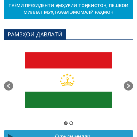
ПАЁМИ ПРЕЗИДЕНТИ ҶУМҲУРИИ ТОҶИКИСТОН, ПЕШВОИ
МИЛЛАТ МУҲТАРАМ ЭМОМАЛӢ РАҲМОН
РАМЗҲОИ ДАВЛАТӢ
Суруди миллӣ