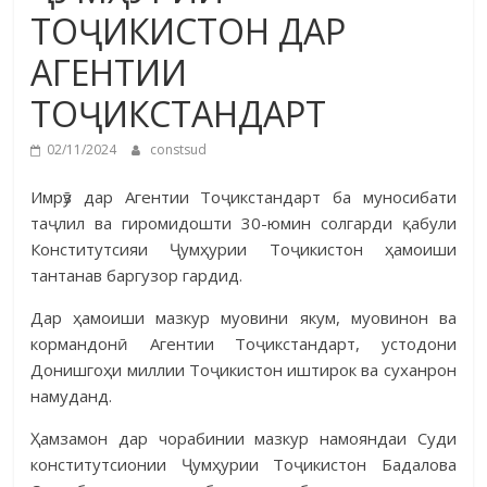
ТОҶИКИСТОН ДАР
АГЕНТИИ
ТОҶИКСТАНДАРТ
02/11/2024
constsud
Имрӯз дар Агентии Тоҷикстандарт ба муносибати
таҷлил ва гиромидошти 30-юмин солгарди қабули
Конститутсияи Ҷумҳурии Тоҷикистон ҳамоиши
тантанав баргузор гардид.
Дар ҳамоиши мазкур муовини якум, муовинон ва
кормандонӣ Агентии Тоҷикстандарт, устодони
Донишгоҳи миллии Тоҷикистон иштирок ва суханрон
намуданд.
Ҳамзамон дар чорабинии мазкур намояндаи Суди
конститутсионии Ҷумҳурии Тоҷикистон Бадалова