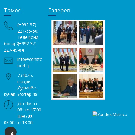
Тамос
Галерея
(+992 37)
221-55-50;
Телефони
боварӣ (+992 37)
227-49-84
info@constc
ourt.tj
734025,
шаҳри
Душанбе,
кўчаи Бохтар 48
Дш-Ҷм аз
08: то 17:00
Шнб аз
08:00 то 13:00
A