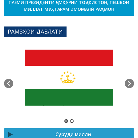
ПАЁМИ ПРЕЗИДЕНТИ ҶУМҲУРИИ ТОҶИКИСТОН, ПЕШВОИ
МИЛЛАТ МУҲТАРАМ ЭМОМАЛӢ РАҲМОН
РАМЗҲОИ ДАВЛАТӢ
Суруди миллӣ