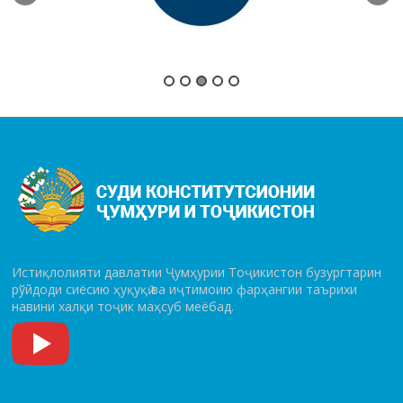
Истиқлолияти давлатии Ҷумҳурии Тоҷикистон бузургтарин
рўй­до­ди сиёсию ҳуқуқӣ ва иҷтимоию фарҳангии таърихи
навини халқи тоҷик маҳсуб меёбад.