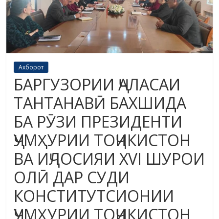
Ахборот
БАРГУЗОРИИ ҶАЛАСАИ
ТАНТАНАВӢ БАХШИДА
БА РӮЗИ ПРЕЗИДЕНТИ
ҶУМҲУРИИ ТОҶИКИСТОН
ВА ИҶЛОСИЯИ XVI ШУРОИ
ОЛӢ ДАР СУДИ
КОНСТИТУТСИОНИИ
ҶУМҲУРИИ ТОҶИКИСТОН