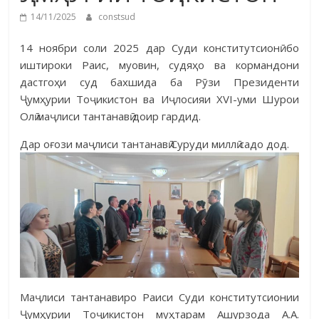
14/11/2025
constsud
14 ноябри соли 2025 дар Суди конститутсионӣ бо
иштироки Раис, муовин, судяҳо ва кормандони
дастгоҳи суд бахшида ба Рӯзи Президенти
Ҷумҳурии Тоҷикистон ва Иҷлосияи XVI-уми Шурои
Олӣ маҷлиси тантанавӣ доир гардид.
Дар оғози маҷлиси тантанавӣ Суруди миллӣ садо дод.
Маҷлиси тантанавиро Раиси Суди конститутсионии
Ҷумҳурии Тоҷикистон муҳтарам Ашурзода А.А.