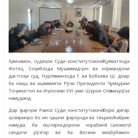
Ҳамзамон, судяҳои Суди конститутсионӣ Қувватзода
Фотеҳ, Соҳибзода Муҳаммадҷон ва кормандони
дастгоҳи суд, Нурляминзода Г. ва Бобоева Ш. доир
ба нақш ва аҳаммияти Рӯзи Президенти Ҷумҳурии
Тоҷикистон ва Иҷлосияи XVI-уми Шурои Олӣ маърӯза
намуданд.
Дар фарҷом Раиси Суди конститутсионӣ бори дигар
ҳозиринро бо ин ҷашни фархунда ва таърихӣ табрик
намуда, ба иштирокдорони чорабинӣ саломатӣ,
саодати рӯзгор ва ба Ватани маҳбубамон