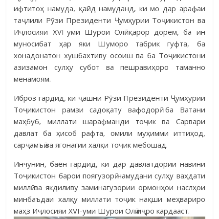
ифтитоҳ намуда, қайд намуданд, ки мо дар арафаи
таҷлили Рӯзи Президенти Ҷумҳурии Тоҷикистон ва
Иҷлосияи XVI-уми Шурои Олӣ қарор дорем, ба ин
муносибат ҳар яки Шуморо табрик гуфта, ба
хонадонатон хушбахтиву осоиш ва ба Тоҷикистони
азизамон сулҳу субот ва пешравиҳоро таманно
менамоям.
Иброз гардид, ки ҷашни Рӯзи Президенти Ҷумҳурии
Тоҷикистон рамзи садоқату вафодорӣ ба Ватани
маҳбуб, миллати шарафманди тоҷик ва Сарвари
давлат ба ҳисоб рафта, омили муҳимми иттиҳод,
сарҷамъӣ ва ягонагии халқи тоҷик мебошад.
Инчунин, баён гардид, ки дар давлатдории навини
Тоҷикистон барои поягузорӣ намудани сулҳу ваҳдати
миллӣ ва якдиливу заминагузории ормонҳои наслҳои
минбаъдаи халқу миллати тоҷик нақши меҳвариро
маҳз Иҷлосияи XVI-уми Шурои Олӣ иҷро кардааст.