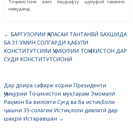
Тоҷикистони азиз пешрафту шукуфоӣ таманно
намуданд.
←
БАРГУЗОРИИ ҶАЛАСАИ ТАНТАНВӢ БАХШИДА
БА 31-УМИН СОЛГАРДИ ҚАБУЛИ
КОНСТИТУТСИЯИ ҶУМҲУРИИ ТОҶИКИСТОН ДАР
СУДИ КОНСТИТУТСИОНӢ
Дар доира сафари кории Президенти
Ҷумҳурии Тоҷикистон муҳтарам Эмомалӣ
Раҳмон ба вилояти Суғд ва ба истиқболи
ҷашни 35-солагии Истиқлоли давлатӣ дар
шаҳри Истаравшан
→