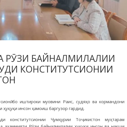
А РӮЗИ БАЙНАЛМИЛАЛИИ
 СУДИ КОНСТИТУТСИОНИИ
ТОН
сионӣ бо иштироки муовини Раис, судяҳо ва кормандони
и ҳуқуқи инсон ҳамоиш баргузор гардид.
ди конститутсионии Ҷумҳурии Тоҷикистон муҳтарам
ба аҳаммияти Рӯзи байналмилалии ҳуқуқи инсон ва нақши