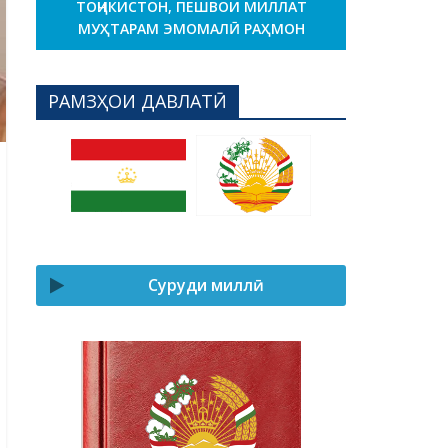
ТОҶИКИСТОН, ПЕШВОИ МИЛЛАТ
МУҲТАРАМ ЭМОМАЛӢ РАҲМОН
РАМЗҲОИ ДАВЛАТӢ
Суруди миллӣ