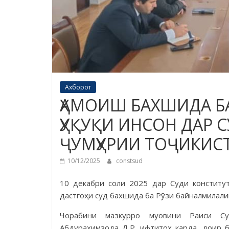
Ахборот
ҲАМОИШ БАХШИДА Б
ҲУҚУҚИ ИНСОН ДАР
ҶУМҲУРИИ ТОҶИКИС
10/12/2025
constsud
10 декабри соли 2025 дар Суди конститут
дастгоҳи суд бахшида ба Рӯзи байналмилали
Чорабини мазкурро муовини Раиси Су
Абдураҳимзода Д.Р. ифтитоҳ карда, доир 