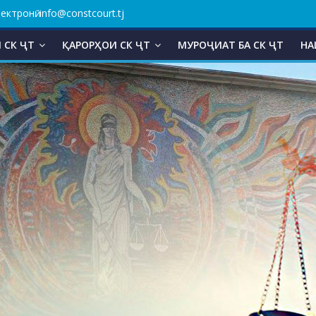
ктронӣ: info@constcourt.tj
 СК ҶТ
ҚАРОРҲОИ СК ҶТ
МУРОҶИАТ БА СК ҶТ
НА