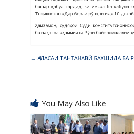
башар қабул гардид, ки имсол ба қабули 
Тоҷикистон «Дар бораи рӯзҳои ид» 10 декаб
Ҳамзамон, судяҳои Суди конститутсионӣ С
ба нақш ва аҳаммияти Рӯзи байналмилалии ҳ
←
ҶАЛАСАИ ТАНТАНАВӢ БАХШИДА БА 
You May Also Like