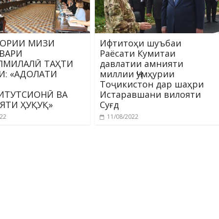
ЗОРИИ МИЗИ
Ифтитоҳи шуъбаи
ВАРИ
Раёсати Кумитаи
ЛМИЛАЛӢ ТАҲТИ
давлатии амнияти
И: «АДОЛАТИ
миллии Ҷумҳурии
Тоҷикистон дар шаҳри
ИТУТСИОНӢ ВА
Истаравшани вилояти
ЯТИ ҲУҚУҚ»
Суғд
022
11/08/2022