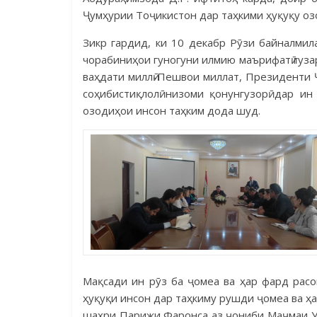
Ҷумҳурии Тоҷикистон дар таҳкими ҳуқуқу оз
Зикр гардид, ки 10 декабр Рӯзи байналмил
чорабиниҳои гуногуни илмию маърифатӣ гуза
ваҳдати миллӣ-Пешвои миллат, Президенти 
соҳибистиқлолӣ низоми қонунгузорӣ дар и
озодиҳои инсон таҳким дода шуд.
Мақсади ин рӯз ба ҷомеа ва ҳар фард рас
ҳуқуқи инсон дар таҳкиму рушди ҷомеа ва ҳ
шаҳри Парижи Фаронса аз ҷониби Маҷмаи У