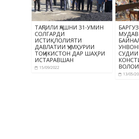
ТАҶЛИЛИ ҶАШНИ 31-УМИН
БАРГУ
СОЛГАРДИ
МУДАВ
ИСТИҚЛОЛИЯТИ
БАЙНА
ДАВЛАТИИ ҶУМҲУРИИ
УНВОН
ТОҶИКИСТОН ДАР ШАҲРИ
СУДИИ
ИСТАРАВШАН
КОНСТ
ВОЛОИ
15/09/2022
13/05/2