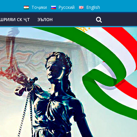
Тоҷики
Русский
English
ШРИЯИ СК ҶТ
ЭЪЛОН