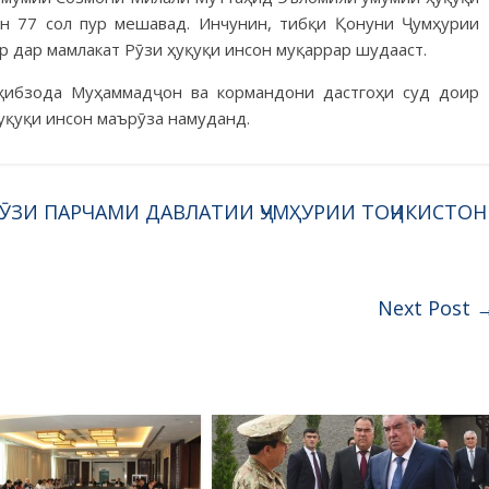
он 77 сол пур мешавад. Инчунин, тибқи Қонуни Ҷумҳурии
р дар мамлакат Рӯзи ҳуқуқи инсон муқаррар шудааст.
оҳибзода Муҳаммадҷон ва кормандони дастгоҳи суд доир
уқуқи инсон маърӯза намуданд.
РӮЗИ ПАРЧАМИ ДАВЛАТИИ ҶУМҲУРИИ ТОҶИКИСТОН
Next Post