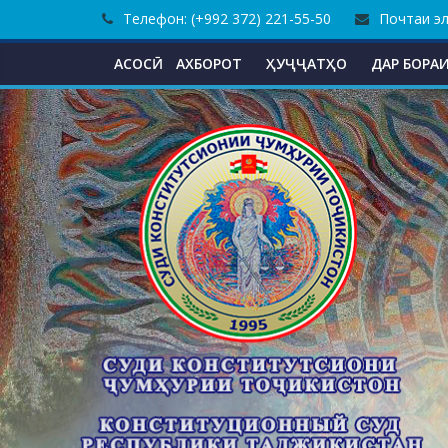
Skip
Телефон: (+992 372) 221-55-50
Почтаи эле
to
content
АСОСӢ
АХБОРОТ
ҲУҶҶАТҲО
ДАР БОРАИ