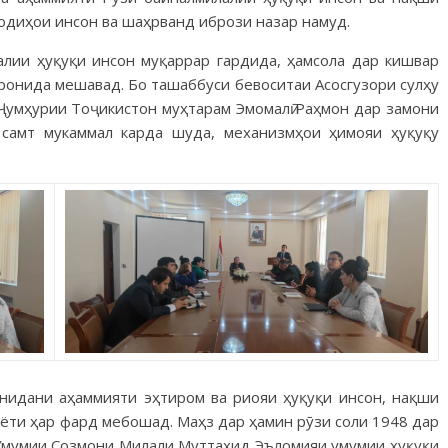
одиҳои инсон ва шаҳрванд ибрози назар намуд.
алии ҳуқуқи инсон муқаррар гардида, ҳамсола дар кишвар
ронида мешавад. Бо ташаббуси бевоситаи Асосгузори сулҳу
Ҷумҳурии Тоҷикистон муҳтарам Эмомалӣ Раҳмон дар замони
н самт мукаммал карда шуда, механизмҳои ҳимояи ҳуқуқу
онидани аҳаммияти эҳтиром ва риояи ҳуқуқи инсон, нақши
аёти ҳар фард мебошад. Маҳз дар ҳамин рӯзи соли 1948 дар
мумии Созмони Милали Муттаҳид Эъломияи умумии ҳуқуқи