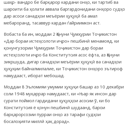
шаҳр- вандро бе барқарор кардани онҳо, ки тартиб ва
шароити ба ҳолати аввала баргардонидани онҳоро судҳо
дар асоси санадҳои меъёрии ҳуқуқӣ ба амал
мебароранд, тасаввур кардан ѓайриимкон аст.
Вобаста ба ин, моддаи 2 Қонуни Ҷумҳурии Тоҷикистон
«Дар бораи истеҳсолоти иҷро» пешбинӣ менамояд, ки
қонунгузории Ҷумҳурии Тоҷикистон дар бораи
истеҳсолоти иҷро ба Конститутсия асос ёфта, аз Қонуни
зикршуда, дигар санадҳои меъёрии ҳуқуқӣ ва санадҳои
ҳуқуқии байналмилалие, ки Тоҷикистон онҳоро эътироф
намудааст, иборат мебошад.
Моддаи 8 Эъломияи умумии ҳуқуқи башар аз 10 декабри
соли 1948 муқаррар намудааст, ки «Њар як инсон дар
сурати поймол гардидани ҳуқуқҳои асосии ў, ки бо
Конститутсия ё қонун пешбинӣ шудаанд, барои
барқарорсозии пурраи онҳо аз тарафи судҳои
босалоҳияти миллӣ ҳақ дорад».