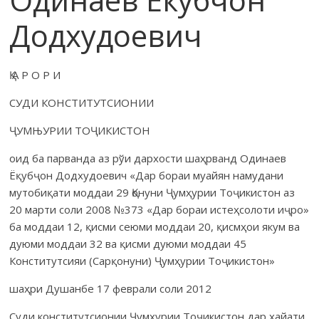
Додхудоевич
Қ А Р О Р И
СУДИ КОНСТИТУТСИОНИИ
ҶУМЊУРИИ ТОҶИКИСТОН
оид ба парванда аз рўи дархости шаҳрванд Одинаев
Ёқубҷон Додхудоевич «Дар бораи муайян намудани
мутобиқати моддаи 29 Қонуни Ҷумҳурии Тоҷикистон аз
20 марти соли 2008 №373 «Дар бораи истеҳсолоти иҷро»
ба моддаи 12, қисми сеюми моддаи 20, қисмҳои якум ва
дуюми моддаи 32 ва қисми дуюми моддаи 45
Конститутсияи (Сарқонуни) Ҷумҳурии Тоҷикистон»
шаҳри Душанбе 17 феврали соли 2012
Суди конститутсионии Ҷумҳурии Тоҷикистон дар ҳайати