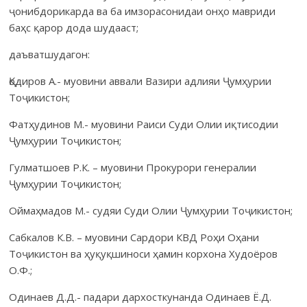
ҷонибдорикарда ва ба имзорасонидаи онҳо мавриди
баҳс қарор дода шудааст;
даъватшудагон:
Қодиров А.- муовини аввали Вазири адлияи Ҷумҳурии
Тоҷикистон;
Фатҳудинов М.- муовини Раиси Суди Олии иқтисодии
Ҷумҳурии Тоҷикистон;
Гулматшоев Р.К. – муовини Прокурори генералии
Ҷумҳурии Тоҷикистон;
Оймаҳмадов М.- судяи Суди Олии Ҷумҳурии Тоҷикистон;
Сабкалов К.В. – муовини Сардори КВД Роҳи Оҳани
Тоҷикистон ва ҳуқуқшиноси ҳамин корхона Худоёров
О.Ф.;
Одинаев Д.Д.- падари дархосткунанда Одинаев Ё.Д.