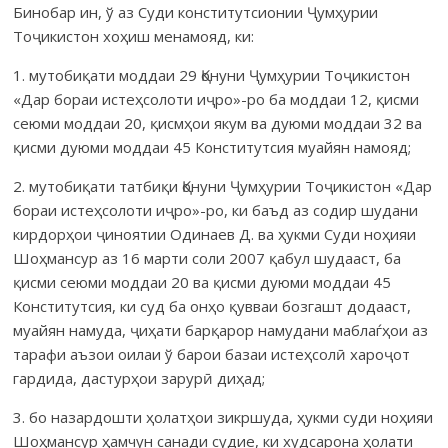
Бинобар ин, ў аз Суди конститутсионии Ҷумҳурии
Тоҷикистон хоҳиш менамояд, ки:
1. мутобиқати моддаи 29 Қонуни Ҷумҳурии Тоҷикистон
«Дар бораи истеҳсолоти иҷро»-ро ба моддаи 12, қисми
сеюми моддаи 20, қисмҳои якум ва дуюми моддаи 32 ва
қисми дуюми моддаи 45 Конститутсия муайян намояд;
2. мутобиқати татбиқи Қонуни Ҷумҳурии Тоҷикистон «Дар
бораи истеҳсолоти иҷро»-ро, ки баъд аз содир шудани
кирдорҳои ҷиноятии Одинаев Д. ва ҳукми Суди ноҳияи
Шоҳмансур аз 16 марти соли 2007 қабул шудааст, ба
қисми сеюми моддаи 20 ва қисми дуюми моддаи 45
Конститутсия, ки суд ба онҳо қувваи бозгашт додааст,
муайян намуда, ҷиҳати барқарор намудани маблаѓҳои аз
тарафи аъзои оилаи ў барои базаи истеҳсолӣ хароҷот
гардида, дастурҳои зарурӣ диҳад;
3. бо назардошти ҳолатҳои зикршуда, ҳукми суди ноҳияи
Шоҳмансур ҳамчун санади судие, ки худсарона ҳолати