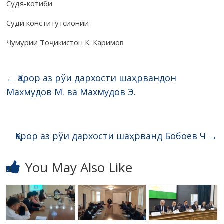
Судя-котиби
Суди конститутсионии
Ҷумурии Тоҷикистон К. Каримов
←
Қарор аз рўи дархости шаҳрвандон
Махмудов М. ва Махмудов Э.
Қарор аз рўи дархости шаҳрванд Бобоев Ч
→
You May Also Like