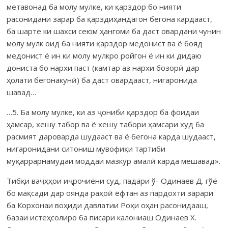
метавонад ба молу мулке, ки қарздор бо нияти
расонидани зарар ба қарздиҳандагон бегона кардааст,
ба шарте ки шахси сеюм ҳангоми ба даст овардани чунин
молу мулк оид ба нияти қарздор медонист ва ё бояд
медонист ё ин ки молу мулкро ройгон ё ин ки дидаю
дониста бо нархи паст (камтар аз нархи бозорӣ дар
ҳолати бегонакунӣ) ба даст овардааст, нигаронида
шавад…
…5. Ба молу мулке, ки аз ҷониби қарздор ба фоидаи
ҳамсар, хешу табор ва ё хешу табори ҳамсари худ ба
расмият дароварда шудааст ва ё бегона карда шудааст,
нигаронидани ситониш мувофиқи тартиби
муқаррарнамудаи моддаи мазкур амалӣ карда мешавад».
Тибқи ваҷҳҳои иҷрочиёни суд, падари ў- Одинаев Д. гўё
бо мақсади дар оянда раҳоӣ ёфтан аз пардохти зарари
ба Корхонаи воҳиди давлатии Роҳи оҳан расонидааш,
базаи истеҳсолиро ба писари калониаш Одинаев Х.