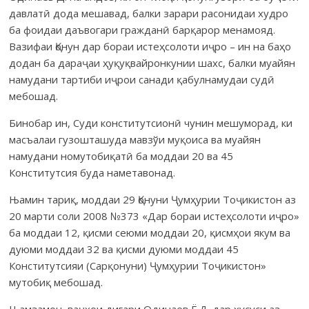
давлатӣ дода мешавад, балки зарари расонидаи худро
ба фоидаи даъвогари гражданӣ барқарор менамояд.
Вазифаи Қонун дар бораи истеҳсолоти иҷро – ин на баҳо
додан ба дараҷаи ҳуқуқвайронкунии шахс, балки муайян
намудани тартиби иҷрои санади қабулнамудаи судӣ
мебошад.
Бинобар ин, Суди конститутсионӣ чунин мешуморад, ки
масъалаи гузошташуда мавзўи муқоиса ва муайян
намудани номутобиқатӣ ба моддаи 20 ва 45
Конститутсия буда наметавонад.
Њамин тариқ, моддаи 29 Қонуни Ҷумҳурии Тоҷикистон аз
20 марти соли 2008 №373 «Дар бораи истеҳсолоти иҷро»
ба моддаи 12, қисми сеюми моддаи 20, қисмҳои якум ва
дуюми моддаи 32 ва қисми дуюми моддаи 45
Конститутсияи (Сарқонуни) Ҷумҳурии Тоҷикистон»
мутобиқ мебошад.
Њамзамон, ваҷҳои дигари Одинаев Ё.Д. дар хусуси аз