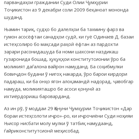
парвандаҳои граждании Суди Олии Ҷумҳурии
Тоҷикистон аз 9 декабри соли 2009 беқаноат мононда
шуданд.
Њамин тариқ, судҳо бо далелҳои ба тахмину фарз ва
гумон асосёфтаи санадҳои судӣ, ки гуё Одинаев Д. базаи
истеҳсолиро бо мақсади раҳоӣ ёфтан аз пардохти
зарари расонидашуда ба номи шахсони наздикаш
гузаронида бошад, ҳуқуқҳои конститутсионии ўро ба
моликият даѓалона вайрон намуданд. Ба соҳибмулки
бовиҷдон будани ў нигоҳ накарда, ўро барои кирдори
падараш, ки ба онҳо ягон алоқамандӣ надорад, ҷавобгар
намуда, моликияташро бе асоси қонунӣ аз
ихтиёрдориаш бароварданд.
Аз ин рў, ў моддаи 29 Қонуни Ҷумҳурии Тоҷикистон «Дар
бораи истеҳсолоти иҷро»-ро, ки иҷрочиёни Суди ноҳияи
Њисор нисбати молу мулки ў татбиқ намудаанд,
ѓайриконститутсионӣ меҳисобад.