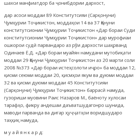
шахси манфиатдор ба ҷонибдории дархост,
дар асоси моддаи 89 Конститутсияи (Сарқонуни)
Ҷумҳурии Тоҷикистон, моддаҳои 14 ва 37 Қонуни
конститутсионии Ҷумҳурии Тоҷикистон «Дар бораи Суди
конститутсионии Ҷумҳурии Тоҷикистон» дар мурофиаи
ошкорои судӣ парвандаро аз рўи дархости шаҳрванд
Одинаев Ё.Д. «Дар бораи муайян намудани мутобиқати
моддаи 29 Қонуни Ҷумҳурии Тоҷикистон аз 20 марти соли
2008 №373 «Дар бораи истеҳсолоти иҷро» ба моддаи 12,
қисми сеюми моддаи 20, қисмҳои якум ва дуюми моддаи
32 ва қисми дуюми моддаи 45 Конститутсияи
(Сарқонуни) Ҷумҳурии Тоҷикистон» баррасӣ намуда,
гузориши муовини Раис Назаров М., баёноту хулосаи
тарафҳо, фикру андешаи даъватшудагонро шунида,
маводи парванда ва дигар ҳуҷҷатҳои воридшударо
таҳқиқ намуда,
м у а й я н к а р д: