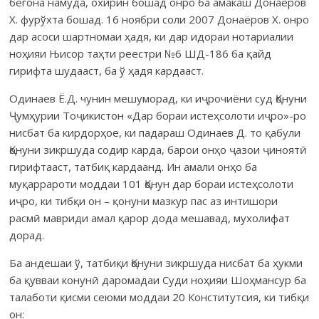
бегона намуда, охирин бошад онро ба амакаш Донаёров
Х. фурўхта бошад. 16 ноябри соли 2007 Донаёров Х. онро
дар асоси шартномаи ҳадя, ки дар идораи нотариалии
ноҳияи Њисор таҳти реестри №6 ШД-186 ба қайд
гирифта шудааст, ба ў ҳадя кардааст.
Одинаев Ё.Д. чунин мешуморад, ки иҷрочиёни суд Қонуни
Ҷумҳурии Тоҷикистон «Дар бораи истеҳсолоти иҷро»-ро
нисбат ба кирдорҳое, ки падараш Одинаев Д. то қабули
Қонуни зикршуда содир карда, барои онҳо ҷазои ҷиноятӣ
гирифтааст, татбиқ кардаанд. Ин амали онҳо ба
муқаррароти моддаи 101 Қонун дар бораи истеҳсолоти
иҷро, ки тибқи он – қонуни мазкур пас аз интишори
расмӣ мавриди амал қарор дода мешавад, мухолифат
дорад.
Ба андешаи ў, татбиқи Қонуни зикршуда нисбат ба ҳукми
ба қувваи конунӣ даромадаи Суди ноҳияи Шоҳмансур ба
талаботи қисми сеюми моддаи 20 Конститутсия, ки тибқи
он: