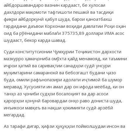
айбдоршавандаро вазнин кардааст, бе хулосаи
дахлдори мақомоти тафтишоти пешакӣ ва тасдиқи
фикри айбдоркунӣ қабул шуда, барои қаноатбахш
гардидани даъвои Корхонаи воҳиди давлатии Роҳи оҳан
оид ба рўёнидани маблаѓи 375735,89 доллари ИМА асос
шудааст, бекор карда шавад.
Суди конститутсионии Ҷумҳурии Тоҷикистон дархости
мазкурро ҳамаҷониба омўхта қайд менамояд, ки таъмини
иҷрои ҳатмӣ ва саривақтии санадҳои судӣ унсури
муҳимтарини самаранокӣ ва бебозгашт будани ҷазо
буда, омили рафънопазири адолати иҷтимоӣ ба шумор
меравад. Хусусияти ин амал дар он ифода меёбад, ки он
танҳо аз ҷониби судҳои босалоҳият ва дар асоси
қарорҳои қонунӣ баровардаи онҳо раво дониста шуда,
инъикоси мавқеъ ва нақши ҳокимияти судӣ арзёбӣ
мегардад.
Аз тарафи дигар, ҳифзи ҳуқуқҳои поймолшудаи инсон ва