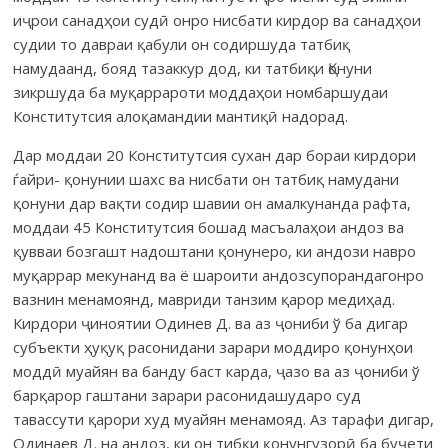
иҷрои санадҳои судӣ онро нисбати кирдор ва санадҳои
судии то давраи қабули он содиршуда татбиқ
намудаанд, бояд тазаккур дод, ки татбиқи Қонуни
зикршуда ба муқаррароти моддаҳои номбаршудаи
Конститутсия алоқамандии мантиқӣ надорад.
Дар моддаи 20 Конститутсия сухан дар бораи кирдори
ѓайри- қонунии шахс ва нисбати он татбиқ намудани
қонуни дар вақти содир шавии он амалкунанда рафта,
моддаи 45 Конститутсия бошад масъалаҳои андоз ва
қувваи бозгашт надоштани қонунеро, ки андози навро
муқаррар мекунанд ва ё шароити андозсупорандагонро
вазнин менамоянд, мавриди танзим қарор медиҳад.
Кирдори ҷиноятии Одинев Д. ва аз ҷониби ў ба дигар
субъекти ҳуқуқ расонидани зарари моддиро қонунҳои
моддӣ муайян ва банду баст карда, ҷазо ва аз ҷониби ў
барқарор гаштани зарари расонидашударо суд
тавассути қарори худ муайян менамояд. Аз тарафи дигар,
Одинаев Д. на андоз, ки он тибқи қонунгузорӣ ба буҷети