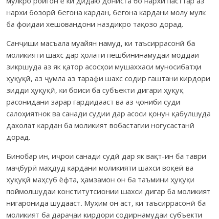
мулкро ройгон ё ки дидаю дониста бо нархи пасттар аз
нархи бозорӣ бегона кардан, бегона кардани молу мулк
ба фоидаи хешовандони наздикро тақозо дорад.
Санҷиши масъала муайян намуд, ки таъсиррасонӣ ба
моликияти шахс дар ҳолати пешбининамудаи моддаи
зикршуда аз як қатор асосҳои мушаххаси муносибатҳи
ҳуқуқӣ, аз ҷумла аз тарафи шахс содир гаштани кирдори
зидди ҳуқуқӣ, ки боиси ба субъекти дигари ҳуқуқ
расонидани зарар гардидааст ва аз ҷониби суди
салоҳиятнок ва санади судии дар асоси қонун қабулшуда
дахолат кардан ба моликият вобастагии ногусастанӣ
дорад.
Бинобар ин, иҷрои санади судӣ дар як вақт-ин ба таври
маҷбурӣ маҳдуд кардани моликияти шахси воқеӣ ва
ҳуқуқӣ маҳсуб ёфта, ҳамзамон он ба таъмини ҳуқуқи
поймолшудаи конститутсионии шахси дигар ба моликият
нигаронида шудааст. Муҳим он аст, ки таъсиррасонӣ ба
моликият ба дараҷаи кирдори содирнамудаи субъекти