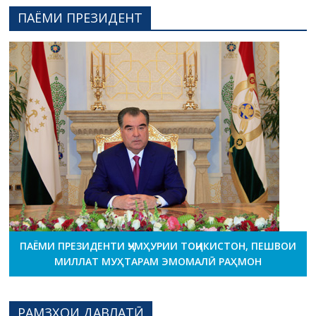
ПАЁМИ ПРЕЗИДЕНТ
ПАЁМИ ПРЕЗИДЕНТИ ҶУМҲУРИИ ТОҶИКИСТОН, ПЕШВОИ
МИЛЛАТ МУҲТАРАМ ЭМОМАЛӢ РАҲМОН
РАМЗҲОИ ДАВЛАТӢ