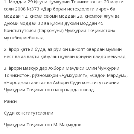
1. Моддаи 29 Қонуни Ҷумҳурии Тоҷикистон аз 20 марти
соли 2008 №373 «Дар бораи истеҳсолоти иҷро» ба
моддаи 12, қисми сеюми моддаи 20, қисмҳои якум ва
дуюми моддаи 32 ва қисми дуюми моддаи 45
Конститутсияи (Сарқонуни) Ҷумҳурии Тоҷикистон»
мутобиқ мебошад.
2. Қарор қатъӣ буда, аз рўи он шикоят овардан мумкин
нест ва аз вақти қабулаш қувваи қонунӣ пайдо мекунад.
3. Қарори мазкур дар Ахбори Маҷлиси Олии Ҷумҳурии
Тоҷи­кистон, рўзномаҳои «Ҷумҳурият», «Садои Мардум»,
«Народная газета» ва Ахбори Суди конститутсионии
Ҷумҳурии Тоҷикистон нашр карда шавад.
Раиси
Суди конститутсионии
Ҷумҳурии Тоҷикистон М. Маҳмудов