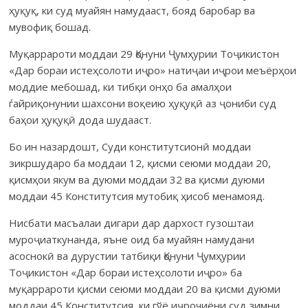
ҳуқуқ, ки суд муайян намудааст, бояд баробар ва
мувофиқ бошад.
Муқаррароти моддаи 29 Қонуни Ҷумҳурии Тоҷикистон
«Дар бораи истеҳсолоти иҷро» натиҷаи иҷрои меъёрҳои
моддие мебошад, ки тибқи онҳо ба амалҳои
ѓайриқонунии шахсони воқеию ҳуқуқӣ аз ҷониби суд
баҳои ҳуқуқӣ дода шудааст.
Бо ин назардошт, Суди конститутсионӣ моддаи
зикршударо ба моддаи 12, қисми сеюми моддаи 20,
қисмҳои якум ва дуюми моддаи 32 ва қисми дуюми
моддаи 45 Конститутсия мутобиқ ҳисоб менамояд.
Нисбати масъалаи дигари дар дархост гузоштаи
муроҷиаткунанда, яъне оид ба муайян намудани
асоснокӣ ва дурустии татбиқи Қонуни Ҷумҳурии
Тоҷикистон «Дар бораи истеҳсолоти иҷро» ба
муқаррароти қисми сеюми моддаи 20 ва қисми дуюми
моддаи 45 Конститутсия, ки гўё иҷрочиёни суд зимни