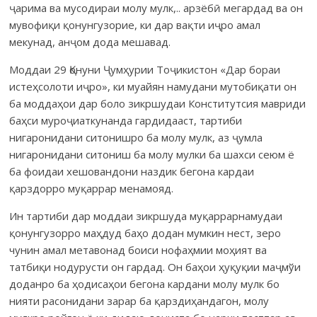
ҷарима ва мусодираи молу мулк,.. арзёбӣ мегардад ва он
мувофиқи қонунгузорие, ки дар вақти иҷро амал
мекунад, анҷом дода мешавад.
Моддаи 29 Қонуни Ҷумҳурии Тоҷикистон «Дар бораи
истеҳсолоти иҷро», ки муайян намудани мутобиқати он
ба моддаҳои дар боло зикршудаи Конститутсия мавриди
баҳси муроҷиаткунанда гардидааст, тартиби
нигаронидани ситонишро ба молу мулк, аз ҷумла
нигаронидани ситониш ба молу мулки ба шахси сеюм ё
ба фоидаи хешовандони наздик бегона кардаи
қарздорро муқаррар менамояд.
Ин тартиби дар моддаи зикршуда муқаррарнамудаи
қонунгузорро маҳдуд баҳо додан мумкин нест, зеро
чунин амал метавонад боиси нофаҳмии моҳият ва
татбиқи нодурусти он гардад. Он баҳои ҳуқуқии маҷмўи
доданро ба ҳодисаҳои бегона кардани молу мулк бо
нияти расонидани зарар ба қарздиҳандагон, молу