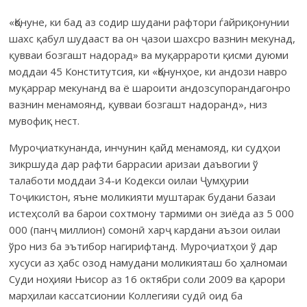
«Қонуне, ки бад аз содир шудани рафтори ѓайриқонунии
шахс қабул шудааст ва он ҷазои шахсро вазнин мекунад,
қувваи бозгашт надорад» ва муқаррароти қисми дуюми
моддаи 45 Конститутсия, ки «Қонунҳое, ки андози навро
муқаррар мекунанд ва ё шароити андозсупорандагонро
вазнин менамоянд, қувваи бозгашт надоранд», низ
мувофиқ нест.
Муроҷиаткунанда, инчунин қайд менамояд, ки судҳои
зикршуда дар рафти баррасии аризаи даъвогии ў
талаботи моддаи 34-и Кодекси оилаи Ҷумҳурии
Тоҷикистон, яъне моликияти муштарак будани базаи
истеҳсолӣ ва барои сохтмону тармими он зиёда аз 5 000
000 (панҷ миллион) сомонӣ харҷ кардани аъзои оилаи
ўро низ ба эътибор нагирифтанд. Муроҷиатҳои ў дар
хусуси аз ҳабс озод намудани моликияташ бо ҳалномаи
Суди ноҳияи Њисор аз 16 октябри соли 2009 ва қарори
марҳилаи кассатсионии Коллегияи судӣ оид ба