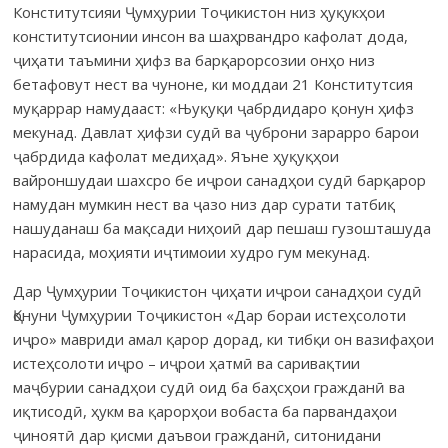
Конститутсияи Ҷумҳурии Тоҷикистон низ ҳуқукҳои
конститутсионии инсон ва шаҳрвандро кафолат дода,
ҷиҳати таъмини ҳифз ва барқарорсозии онҳо низ
бетафовут нест ва чуноне, ки моддаи 21 Конститутсия
муқаррар намудааст: «Њуқуқи ҷабрдидаро қонун ҳифз
мекунад. Давлат ҳифзи судӣ ва ҷуброни зарарро барои
ҷабрдида кафолат медиҳад». Яъне ҳуқуқҳои
вайроншудаи шахсро бе иҷрои санадҳои судӣ барқарор
намудан мумкин нест ва ҷазо низ дар сурати татбиқ
нашуданаш ба мақсади ниҳоиӣ дар пешаш гузошташуда
нарасида, моҳияти иҷтимоии худро гум мекунад.
Дар Ҷумҳурии Тоҷикистон ҷиҳати иҷрои санадҳои судӣ
Қонуни Ҷумҳурии Тоҷикистон «Дар бораи истеҳсолоти
иҷро» мавриди амал қарор дорад, ки тибқи он вазифаҳои
истеҳсолоти иҷро – иҷрои ҳатмӣ ва саривақтии
маҷбурии санадҳои судӣ оид ба баҳсҳои гражданӣ ва
иқтисодӣ, ҳукм ва қарорҳои вобаста ба парвандаҳои
ҷиноятӣ дар қисми даъвои гражданӣ, ситонидани