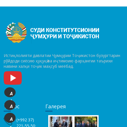
Истиқлолияти давлатии Ҷумҳурии Тоҷикистон бузургтарин
рўй­до­ди сиёсию ҳуқуқӣ ва иҷтимоию фарҳангии таърихи
навини халқи тоҷик маҳсуб меёбад.
A
+
Тамос
Галерея
A
A
(+992 37)
221-55-50;
-