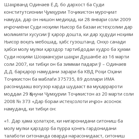
Шаҳрванд Одинаев Ё.Д. бо дархост ба Суди
конститутсионии Ҷумҳурии Тоҷикистон муроҷиат
намуда, дар он нишон медиҳад, ки 28 январи соли 2009
иҷрочиёни Суди ноҳияи Њисор ба базаи истеҳсолии дар
моликияти хусусии ў қарор дошта, ки дар ҳудуди ноҳияи
Њисор воқеъ мебошад, ҳабс гузоштанд. Онҳо санади
ҳабси молу мулки қарздор тартибдодаи худро ба ҳукми
Суди ноҳияи Шоҳмансури шаҳри Душанбе аз 16 марти
соли 2007, ки тибқи он ба зиммаи падари ў – Одинаев
Д.Д. барқарор намудани зарари ба КВД Роҳи Оҳани
Тоҷикистон ба маблаѓи 375735, 89 доллари ИМА
расонидааш вогузор карда шудааст ва муқаррароти
моддаи 29 Қонуни Ҷумҳурии Тоҷикистон аз 20 марти соли
2008 № 373 «Дар бораи истеҳсолоти иҷро» асоснок
намуданд, ки тибқи он:
«1. Дар ҳама ҳолатҳое, ки нигаронидани ситониш ба
молу мулки қарздор ба пурра қонеъ гардонидани
талаботи ситонанда оварда нарасонидааст, ситониш