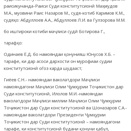
раисикунанда-Раиси Суди конститутсионӣ Маҳмудов
М.А., муовини Раис Назаров М., судя-котиб Каримов К.М.,
судяҳо: Абдуллоев А.А., Абдуллоев Л.И. ва Гулзорова М.М.
бо иштироки котиби маҷлиси судӣ Ботирова Г.,
тарафҳо:
Одинаев Ё.Д. бо намояндаи қонунияш Юнусов Х.Б. –
тарафе, ки дар асоси дархости он мурофиаи судии
конститутсионӣ оѓоз карда шудааст;
Гиёев С.Н.- намояндаи ваколатдори Маҷлиси
намояндагони Маҷлиси Олии Ҷумҳурии Тоҷикистон дар
Суди конститутсионӣ, Илолов М.И.-намояндаи
ваколатдори Маҷлиси миллии Маҷлиси Олии Ҷумҳурии
Тоҷикистон дар Суди конститутсионӣ ва Шоназаров С.А.-
намояндаи ваколатдори Президенти Ҷумҳурии
Тоҷикистон дар Суди конститутсионӣ – намояндагони
тарафе, ки конститутсионӣ будани қонуни қабул,