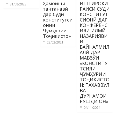
Ҳамоиши
ИШТИРОКИ
31/08/2023
тантанавӣ
РАИСИ СУДИ
дар Суди
КОНСТИТУТ
конститутси
СИОНӢ ДАР
онии
КОНФЕРЕНС
Ҷумҳурии
ИЯИ ИЛМӢ-
Тоҷикистон
НАЗАРИЯВИ
И
23/02/2021
БАЙНАЛМИЛ
АЛӢ ДАР
МАВЗӮИ
«КОНСТИТУ
ТСИЯИ
ҶУМҲУРИИ
ТОҶИКИСТО
Н: ТАҲАВВУЛ
ВА
ДУРНАМОИ
РУШДИ ОН»
04/11/2024