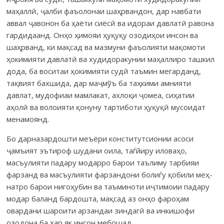
маҳаллӣ, ҷалби фаъолонаи шаҳр­вандон, дар навбати
аввал ҷаво­нон ба ҳаёти сиёсӣ ва идораи давлатӣ равона
гардидаанд. Онҳо ҳимояи ҳуқуқу озоди­ҳои инсон ва
шаҳр­ванд, ки мақсад ва мазмуни фаъо­лия­ти мақомоти
ҳокимияти давлатӣ ва худидоракунии маҳал­лиро ташкил
дода, ба воситаи ҳокимияти судӣ таъ­мин мегарданд,
тақвият бахшида, дар маҷ­мўъ ба таҳ­кими амнияти
давлат, мудофиаи мамлакат, ахлоқи ҷомеа, сиҳа­тии
аҳолӣ ва волоияти қонуну тартиботи ҳуқуқӣ му­соидат
менамоянд.
Бо дарназардошти меъёри конститутсионии асоси
ҷамъият эътироф шудани оила, таѓйиру иловаҳо,
масъулияти падару модарро барои таъ­ли­му тарбияи
фарзанд ва масъулияти фарзандони болиѓу қобили меҳ­
натро барои нигоҳубин ва таъ­ми­­­ноти иҷтимоии падару
модар баланд бардошта, мақсад аз онҳо фа­роҳам
овардани шароити арзандаи зиндагӣ ва инки­шофи
озодона ба ҳар як инсон мебошад.