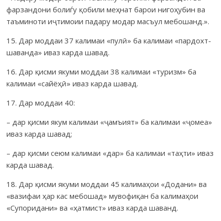
фар­зан­дони болиѓу қобили меҳнат барои нигоҳубин ва
таъминоти иҷтимоии падару модар масъул мебошанд.».
15. Дар моддаи 37 калимаи «пулӣ» ба калимаи «пардохт­
шаванда» иваз карда шавад.
16. Дар қисми якуми моддаи 38 калимаи «туризм» ба
калимаи «сайёҳӣ» иваз карда шавад.
17. Дар моддаи 40:
– дар қисми якум калимаи «ҷамъият» ба калимаи «ҷомеа»
иваз карда шавад;
– дар қисми сеюм калимаи «дар» ба калимаи «таҳти» иваз
карда шавад.
18. Дар қисми якуми моддаи 45 калимаҳои «Додани» ва
«вазифаи ҳар кас мебошад» мувофиқан ба калимаҳои
«Супори­дани» ва «ҳатмист» иваз карда шаванд.