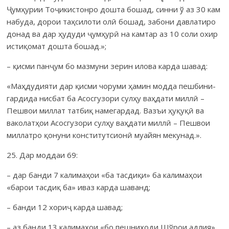
Ҷумҳурии Тоҷикистонро дошта бошад, синни ў аз 30 кам
набуда, дорои таҳсилоти олӣ бошад, забони давлатиро
донад ва дар ҳудуди ҷумҳурӣ на камтар аз 10 соли охир
истиқомат дошта бошад.»;
– қисми панҷум бо мазмуни зерин илова карда шавад:
«Маҳдудияти дар қисми чоруми ҳамин модда пешбини­
гардида нисбат ба Асосгузори сулҳу ваҳдати миллӣ –
Пешвои миллат татбиқ намегардад. Вазъи ҳуқуқӣ ва
вако­латҳои Асосгузори сулҳу ваҳдати миллӣ – Пешвои
миллатро қонуни конститутсионӣ муайян мекунад.».
25. Дар моддаи 69:
– дар банди 7 калимаҳои «ба тасдиқи» ба калимаҳои
«барои тасдиқ ба» иваз карда шаванд;
– банди 12 хориҷ карда шавад;
– аз банди 13 калимаҳои «бо пешниҳоди Шўрои адлия»