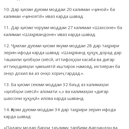
10. Дар қисми дуюми моддаи 20 калимаи «ҷиноӣ» ба
калимаи «ҷиноятӣ» иваз карда шавад.
11. Дар қисми чоруми моддаи 27 калимаи «Шахсоне» ба
калимаи «Шаҳрвандоне» иваз карда шавад.
12. Ҷумлаи дуюми қисми якуми моддаи 28 дар таҳрири
зерин ифода карда шавад: «Шаҳрванд ҳуқуқ дорад дар
ташкили ҳизбҳои сиёсӣ, иттифоқҳои касаба ва дигар
иттиҳодияҳои ҷамъиятӣ иштирок намояд, ихтиёран ба
онҳо дохил ва аз онҳо хориҷ гардад.».
13. Ба қисми сеюми моддаи 32 баъд аз калимаҳои
«ҳизбҳои сиёсӣ» аломати «,» ва калимаҳои «дигар
шахсони ҳуқуқӣ» илова карда шаванд.
14. Қисми дуюми моддаи 34 дар таҳрири зерин ифода
карда шавад:
«Падару модар барои таълиму тарбияи фарзандон ва