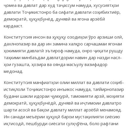
ҷомеа ва давлат дар худ таҷассум намуда, хусусиятҳои
давлати То­ҷикистонро ба сифати дав­ла­ти соҳибих­тиёр,
демок­ратӣ, ҳуқуқбунёд, дунявӣ ва ягона арзёбӣ
кардааст.
Конститутсия инсон ва ҳуқуқу озоди­ҳои ўро арзиши олӣ,
дахл­нопазир ва дар ин замина халқро сарчашмаи ягонаи
ҳокимияти давлатӣ эътироф намуда, онро ҷиҳати рушду
таҳкими минбаъдаи давлатдории навин дар назди насл­
ҳои гузашта, ҳозира ва оянда масъулу ва­зифадор
медонад.
Конститутсия манфиатҳои олии миллат ва давлати соҳиб­
ис­тиқ­лоли Тоҷикистонро инъикос намуда, тағйирнопазир
будани шакли идораи ҷум­­­ҳурӣ, тамомияти арзӣ, моҳияти
демократӣ, ҳуқуқбунёдӣ, дунявӣ ва иҷтимоии давлатро
шарти асосӣ ва бақои давлату миллат арзёбӣ мена­мояд.
Ин санади меъёрии ҳуқуқӣ барои мустақилияти сиёсию
иқти­со­дӣ, пеш­бурди сиёсати сулҳ­­ҷўёна, боло рафтани