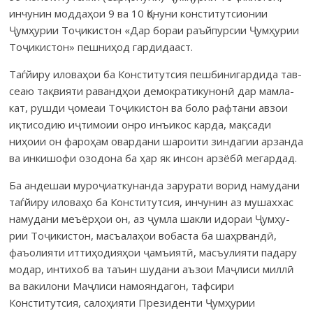
инчунин моддаҳои 9 ва 10 Қонуни конс­ти­тут­сионии
Ҷумҳурии Тоҷикистон «Дар бораи раъй­пур­сии Ҷумҳурии
То­ҷикистон» пешниҳод гардидааст.
Таѓйиру иловаҳои ба Консти­тутсия пешбинигар­дида тав­
сеаю тақ­ви­яти ра­вандҳои демок­ра­ти­кунонӣ дар мамла­
кат, рушди ҷомеаи Тоҷи­кистон ва боло рафтани авзои
иқти­содию иҷтимоии онро инъикос карда, мақсади
ниҳоии он фароҳам овардани шароити зиндагии арзанда
ва ин­кишофи озодона ба ҳар як инсон арзёбӣ мегардад.
Ба андешаи муроҷиаткунанда зарурати ворид намудани
таѓйиру иловаҳо ба Конс­титут­сия, инчу­нин аз мушаххас
намудани меъёр­ҳои он, аз ҷум­ла шакли идораи Ҷумҳу­
рии Тоҷикис­тон, масъалаҳои вобаста ба шаҳр­вандӣ,
фаъо­лияти иттиҳо­дияҳои ҷамъиятӣ, масъулияти падару
модар, интихоб ва таъин шудани аъзои Маҷлиси миллӣ
ва вакилони Маҷлиси намоян­дагон, таф­сири
Конститутсия, салоҳияти Президенти Ҷумҳурии