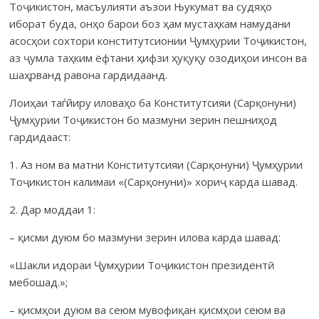
Тоҷикис­тон, масъулияти аъзои Њукумат ва судяҳо
иборат буда, онҳо ба­рои боз ҳам мус­т­аҳ­кам намудани
асосҳои сохтори конститут­сионии Ҷум­ҳурии То­ҷи­кис­тон,
аз ҷумла таҳким ёфта­ни ҳифзи ҳуқуқу озодиҳои инсон ва
шаҳрванд равона гарди­даанд.
Лоиҳаи таѓйиру иловаҳо ба Конститутсияи (Сарқо­нуни)
Ҷум­ҳу­рии Тоҷикистон бо мазмуни зерин пеш­ниҳод
гардидааст:
1. Аз ном ва матни Конститутсияи (Сарқонуни) Ҷумҳурии
Тоҷи­кистон калимаи «(Сарқонуни)» хориҷ карда шавад.
2. Дар моддаи 1:
– қисми дуюм бо мазмуни зерин илова карда шавад:
«Шакли идораи Ҷумҳурии Тоҷикистон президентӣ
мебошад.»;
– қисмҳои дуюм ва сеюм мувофиқан қисмҳои сеюм ва