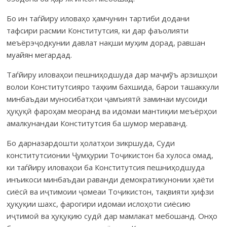
Бо ин таѓйиру иловаҳо ҳамчунин тартиби додани
тафсири расмии Конс­ти­тут­­сия, ки дар фаъолияти
меъёрэҷодкунии давлат нақши муҳим дорад, равшан
муайян мегардад.
Таѓйиру иловаҳои пешниҳодшуда дар маҷмўъ арзиш­ҳои
волои Кон­­сти­­тут­сияро таҳким бахшида, барои ташаккули
минбаъдаи муноси­бат­­ҳои ҷамъ­и­я­тӣ заминаи мусоиди
ҳуқуқӣ фароҳам меоранд ва идо­маи манти­қии меъёрҳои
амалкунандаи Консти­тутсия ба шумор мераванд.
Бо дарназардошти ҳолатҳои зикршуда, Суди
конститутсионии Ҷум­­ҳу­­­рии Тоҷикистон ба хулоса омад,
ки таѓйиру ило­ва­ҳои ба Конс­ти­тут­сия пеш­ниҳодшуда
инъикоси минбаъдаи раванди демократи­кунонии ҳаёти
сиёсӣ ва иҷти­моии ҷомеаи Тоҷикистон, тақвияти ҳифзи
ҳуқу­қии шахс, фарогири идо­маи ислоҳоти сиёсию
иҷтимоӣ ва ҳуқуқию судӣ дар мамлакат мебошанд. Онҳо