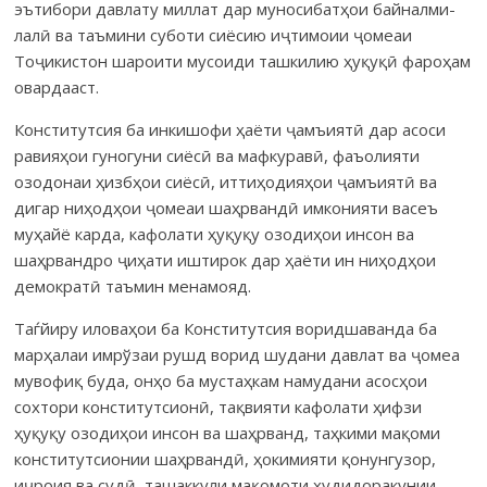
эътибори давлату миллат дар муноси­бат­ҳои байнал­ми­
лалӣ ва таъ­мини суботи сиёсию иҷтимоии ҷо­меаи
Тоҷикистон шароити мусоиди ташкилию ҳуқуқӣ фароҳам
овардааст.
Конститутсия ба инкишофи ҳаёти ҷамъиятӣ дар асоси
равияҳои гу­ногуни сиёсӣ ва мафкуравӣ, фаъо­лияти
озодонаи ҳизбҳои сиёсӣ, итти­ҳо­дияҳои ҷамъиятӣ ва
дигар ниҳодҳои ҷомеаи шаҳр­вандӣ имконияти васеъ
муҳайё карда, кафолати ҳуқуқу озодиҳои инсон ва
шаҳрвандро ҷиҳати иштирок дар ҳаёти ин ниҳодҳои
демократӣ таъмин менамояд.
Таѓйиру иловаҳои ба Конститутсия воридшаванда ба
мар­ҳа­лаи имрўзаи руш­д ворид шу­дани давлат ва ҷомеа
мувофиқ буда, онҳо ба мус­таҳ­­кам намудани асо­с­ҳои
сохтори конститутсионӣ, тақвияти кафо­лати ҳифзи
ҳуқуқу озодиҳои инсон ва шаҳрванд, таҳкими мақоми
конс­титут­сионии шаҳрвандӣ, ҳокимияти қонунгузор,
иҷроия ва судӣ, ташаккули мақомоти худидора­кунии