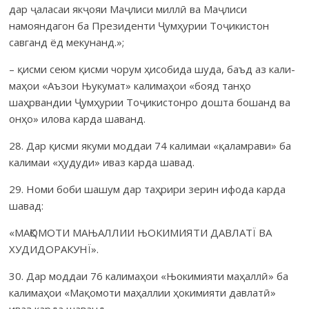
дар ҷаласаи якҷояи Маҷлиси миллӣ ва Маҷлиси
намояндагон ба Президенти Ҷумҳурии Тоҷикистон
савганд ёд мекунанд.»;
– қисми сеюм қисми чорум ҳисобида шуда, баъд аз кали­
маҳои «Аъзои Њукумат» калимаҳои «бояд танҳо
шаҳрвандии Ҷумҳурии Тоҷи­кис­тонро дошта бошанд ва
онҳо» илова карда шаванд.
28. Дар қисми якуми моддаи 74 калимаи «қаламрави» ба
калимаи «ҳудуди» иваз карда шавад.
29. Номи боби шашум дар таҳрири зерин ифода карда
шавад:
«МАҚОМОТИ МАЊАЛЛИИ ЊОКИМИЯТИ ДАВЛАТЇ ВА
ХУДИДОРАКУНЇ».
30. Дар моддаи 76 калимаҳои «Њокимияти маҳаллӣ» ба
калимаҳои «Мақомоти маҳаллии ҳокимияти давлатӣ»
иваз карда шаванд.