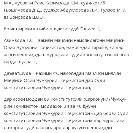
М.А., муовини Раис Кари­мзода К.М., судя-котиб
Њошимзода Д.Д., судяҳо: Абдуллозода Л.И., Гулзор М.М.
ва Зоирзода Ш.Ю.,
бо иштироки котиби маҷлиси судӣ Ѓаниев Ҷ.,
Азимзода Т.С. – вакили Маҷлиси намояндагони Маҷлиси
Олии Ҷумҳурии Тоҷи­кис­тон, намояндаи тарафе, ки дар
асоси пешниҳодаш мурофиаи судии конститут­сионӣ оѓоз
карда шудааст,
даъватшуда – Раҳимӣ Ф., намояндаи Маҷлиси миллии
Маҷлиси Олии Ҷумҳурии Тоҷикистон дар Суди
конститутсионии Ҷумҳурии Тоҷикистон,
дар асоси моддаи 89 Конститутсияи (Сарқонуни) Ҷумҳу­
рии Тоҷикис­тон, моддаҳои 34 ва 40 Қонуни
конститутсионии Ҷумҳурии Тоҷикистон «Дар бораи Суди
конститутсионии Ҷумҳу­рии Тоҷикистон» дар мурофиаи
ошкорои судӣ парван­даро дар хусуси пешниҳоди