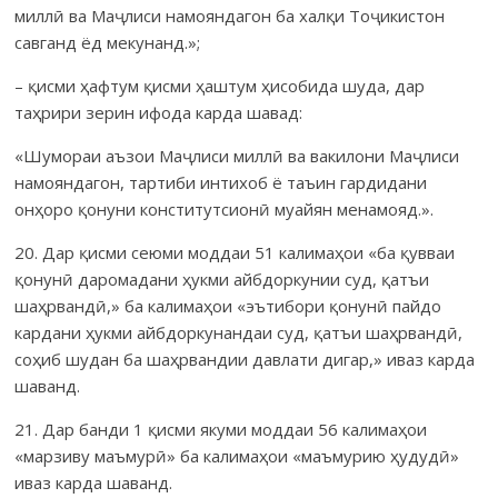
миллӣ ва Маҷлиси намояндагон ба халқи Тоҷикистон
савганд ёд мекунанд.»;
– қисми ҳафтум қисми ҳаштум ҳисобида шуда, дар
таҳрири зерин ифода карда шавад:
«Шумораи аъзои Маҷлиси миллӣ ва вакилони Маҷлиси
намоян­дагон, тартиби интихоб ё таъин гардидани
онҳоро қонуни конститут­сионӣ муайян менамояд.».
20. Дар қисми сеюми моддаи 51 калимаҳои «ба қувваи
қонунӣ даро­мадани ҳукми айбдоркунии суд, қатъи
шаҳрвандӣ,» ба калимаҳои «эъти­бори қонунӣ пайдо
кардани ҳукми айбдор­кунандаи суд, қатъи шаҳр­вандӣ,
соҳиб шудан ба шаҳрвандии давлати дигар,» иваз карда
шаванд.
21. Дар банди 1 қисми якуми моддаи 56 калимаҳои
«марзиву маъмурӣ» ба калимаҳои «маъмурию ҳудудӣ»
иваз карда шаванд.