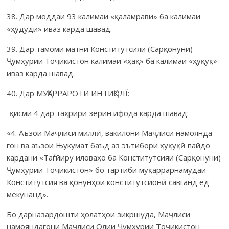
38. Дар моддаи 93 калимаи «қаламрави» ба калимаи
«ҳудуди» иваз карда шавад.
39. Дар тамоми матни Конститутсияи (Сарқонуни)
Ҷумҳурии Тоҷикистон калимаи «ҳақ» ба калимаи «ҳуқуқ»
иваз карда шавад.
40. Дар МУҚАРРАРОТИ ИНТИҚОЛЇ:
-қисми 4 дар таҳрири зерин ифода карда шавад:
«4. Аъзои Маҷлиси миллӣ, вакилони Маҷлиси намоян­да­
гон ва аъзои Њукумат баъд аз эътибори ҳуқуқӣ пайдо
кардани «Таѓйиру ило­ваҳо ба Конститутсияи (Сарқонуни)
Ҷумҳурии Тоҷикистон» бо тартиби муқаррарнамудаи
Конститутсия ва қонунҳои конститутсионӣ савганд ёд
мекунанд».
Бо дарназардошти ҳолатҳои зикршуда, Маҷлиси
намоян­да­гони Маҷ­лиси Олии Ҷумҳурии Тоҷикистон