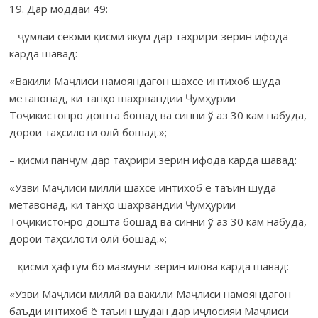
19. Дар моддаи 49:
– ҷумлаи сеюми қисми якум дар таҳрири зерин ифода
карда шавад:
«Вакили Маҷлиси намояндагон шахсе интихоб шуда
мета­вонад, ки танҳо шаҳрвандии Ҷумҳурии
Тоҷикистонро дошта бошад ва синни ў аз 30 кам набуда,
дорои таҳсилоти олӣ бошад.»;
– қисми панҷум дар таҳрири зерин ифода карда шавад:
«Узви Маҷлиси миллӣ шахсе интихоб ё таъин шуда
метавонад, ки танҳо шаҳрвандии Ҷумҳурии
Тоҷикистонро дошта бошад ва синни ў аз 30 кам набуда,
дорои таҳсилоти олӣ бошад.»;
– қисми ҳафтум бо мазмуни зерин илова карда шавад:
«Узви Маҷлиси миллӣ ва вакили Маҷлиси намояндагон
баъди интихоб ё таъин шудан дар иҷлосияи Маҷлиси