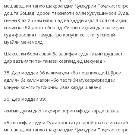
мешавад, ки танҳо шаҳрвандии Ҷумҳурии Тоҷи­кис­тонро
дошта бошад, дорои таҳсилоти олии ҳуқуқшиносӣ буда,
синни ў аз 25 кам набошад ва ҳадди ақал 3 сол собиқаи
кории касбӣ дошта бошад. Синни ниҳоии дар вазифаи
судя фаъолият намуданро қонуни консти­тут­сионӣ
муайян менамояд.
Шахсе, ки бори аввал ба вазифаи судя таъин шудааст,
дар вазъияти тантанавӣ савганд ёд мекунад.».
35. Дар моддаи 86 калимаҳои «бо пешниҳоди Шўрои
адлия» ба калимаҳои «бо тартиби муқарраркардаи
қонуни конститутсионӣ» иваз карда шаванд.
36. Дар моддаи 89:
-қисми дуюм дар таҳрири зерин ифода карда шавад:
«Ба вазифаи судяи Суди конститутсионӣ шахсе интихоб
мешавад, ки танҳо шаҳрвандии Ҷумҳурии Тоҷикистонро