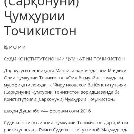
(Сарқонуни)
Ҷумҳурии
Точикистон
Қ А Р О Р И
СУДИ КОНСТИТУТСИОНИИ ҶУМЊУРИИ ТОҶИКИСТОН
Дар хусуси пешниҳоди Маҷлиси намояндагони Маҷлиси
Олии Ҷумҳурии Тоҷикистон «Оид ба муайян намудани
муво­фиқати лоиҳаи таѓйиру иловаҳои ба Конститутсияи
(Сарқонуни) Ҷумҳурии Тоҷикистон воридшаванда ба
Конститутсияи (Сарқонуни) Ҷумҳурии Тоҷикистон»
шаҳри Душанбе «4» феврали соли 2016
Суди конститутсионии Ҷумҳурии Тоҷикистон дар ҳайати
раисикунанда – Раиси Суди конститутсионӣ Маҳмудзода