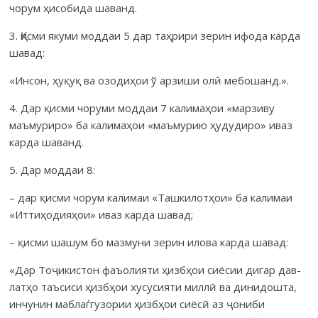
чорум ҳисобида шаванд.
3. Қисми якуми моддаи 5 дар таҳрири зерин ифода карда
шавад:
«Инсон, ҳуқуқ ва озодиҳои ў арзиши олӣ мебошанд.».
4. Дар қисми чоруми моддаи 7 калимаҳои «марзиву
маъмуриро» ба калимаҳои «маъмурию ҳудудиро» иваз
карда шаванд.
5. Дар моддаи 8:
– дар қисми чорум калимаи «Ташкилотҳои» ба калимаи
«Иттиҳо­дияҳои» иваз карда шавад;
– қисми шашум бо мазмуни зерин илова карда шавад:
«Дар Тоҷикистон фаъолияти ҳизбҳои сиёсии дигар дав­
латҳо таъсиси ҳизбҳои хусусияти миллӣ ва динидошта,
инчунин маблаѓгузории ҳизбҳои сиёсӣ аз ҷониби