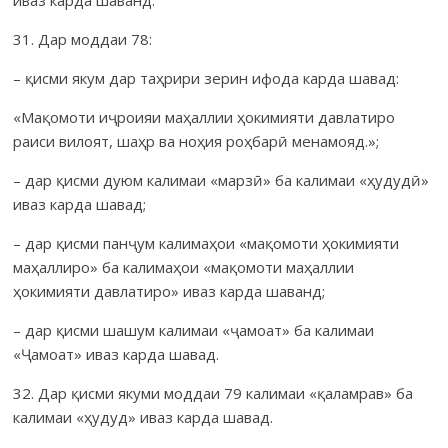
31. Дар моддаи 78:
– қисми якум дар таҳрири зерин ифода карда шавад:
«Мақомоти иҷроияи маҳаллии ҳокимияти давлатиро
раиси вилоят, шаҳр ва ноҳия роҳбарӣ менамояд.»;
– дар қисми дуюм калимаи «марзӣ» ба калимаи «ҳудудӣ»
иваз карда шавад;
– дар қисми панҷум калимаҳои «мақомоти ҳокимияти
маҳаллиро» ба калимаҳои «мақомоти маҳаллии
ҳокимияти давлатиро» иваз карда шаванд;
– дар қисми шашум калимаи «ҷамоат» ба калимаи
«Ҷамоат» иваз карда шавад.
32. Дар қисми якуми моддаи 79 калимаи «қаламрав» ба
калимаи «ҳудуд» иваз карда шавад.