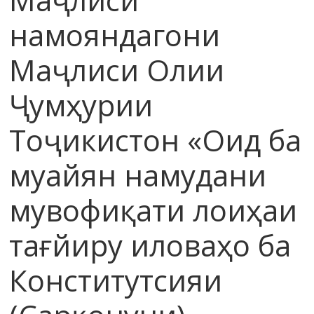
намояндагони
Маҷлиси Олии
Ҷумҳурии
Тоҷикистон «Оид ба
муайян намудани
мувофиқати лоиҳаи
тағйиру иловаҳо ба
Конститутсияи