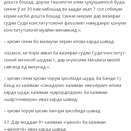
дошта бошад, дорои таҳсилоти олии ҳуқуқшиносӣ буда,
синни ў аз 30 кам набошад ва ҳадди ақал 7 сол собиқаи
кории касбӣ дошта бошад. Синни ниҳоии дар ва­зи­фаи
судяи Суди конститутсионӣ фаъолият намуданро қонуни
кон­с­ти­тутсионӣ муайян мена­мояд.»;
– қисми сеюм бо мазмуни зерин илова карда шавад:
«Шахсе, ки бори аввал ба вазифаи судяи Суди конститут­
сионӣ интихоб шудааст, дар иҷлосияи Маҷлиси миллӣ
савганд ёд мекунад.»;
– қисми сеюм қисми чорум ҳисобида шуда, ба банди 1)
баъд аз калимаи «санадҳои» калимаи «меъёрии» илова
карда шуда, калимаи «қарор­додҳои» ба калимаи
«шартномаҳои» иваз карда шавад;
– қисми чорум қисми панҷум ҳисобида шавад.
37. Дар моддаи 91 калимаи «ҷиноӣ» ба калимаи
«ҷиноятӣ» иваз карда шавад.