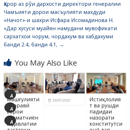
Қарор аз рўи дархости директори генералии
Чамъияти дорои масъулияти махдуди
«Начот»-и шахри Исфара Исомадинова Н.
«Дар хусуси муайян намудани мувофикати
сархатхои чорум, чордахум ва хабдахуми
банди 2.4, банди 4.1,
→
You May Also Like
A
Машғулияти
Истиқлолия
26/01/2021
+
идоравӣ
т ва рушди
A
барои
падидаи
хизматчиён
назорати
A
и давлатии
конститутси
дастгоҳи
онӣ дар
-