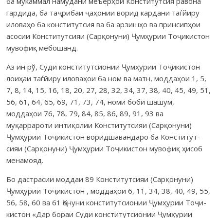
ба мукаммал намудани меъёрҳои Конститут­сия равона
гар­дида, ба таҷри­баи ҷаҳонии ворид кардани таѓйиру
иловаҳо ба конститут­сия ва ба арзишҳо ва принсипҳои
асосии Кон­сти­­тут­сияи (Сарқону­ни) Ҷумҳурии Тоҷи­кистон
мувофиқ мебошанд.
Аз ин рў, Суди конститутсионии Ҷумҳурии Тоҷи­кистон
лоиҳаи таѓйиру иловаҳои ба ном ва матн, моддаҳои 1, 5,
7, 8, 14, 15, 16, 18, 20, 27, 28, 32, 34, 37, 38, 40, 45, 49, 51,
56, 61, 64, 65, 69, 71, 73, 74, номи боби шашум,
моддаҳои 76, 78, 79, 84, 85, 86, 89, 91, 93 ва
муқаррароти интиқолии Конститутсияи (Сар­қонуни)
Ҷумҳу­рии Тоҷи­кистон воридша­вандаро ба Кон­сти­­тут­
сияи (Сарқону­ни) Ҷумҳурии Тоҷикистон мувофиқ ҳисоб
менамояд.
Бо дастрасии моддаи 89 Конс­титутсияи (Сарқонуни)
Ҷумҳурии Тоҷи­кистон , моддаҳои 6, 11, 34, 38, 40, 49, 55,
56, 58, 60 ва 61 Қонуни конститут­сионии Ҷумҳурии Тоҷи­
кистон «Дар бораи Суди конститут­сионии Ҷумҳурии