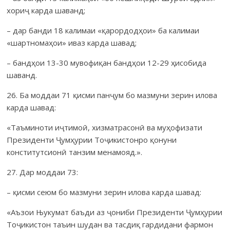
хориҷ карда шаванд;
– дар банди 18 калимаи «қарордодҳои» ба калимаи
«шартномаҳои» иваз карда шавад;
– бандҳои 13-30 мувофиқан бандҳои 12-29 ҳисобида
шаванд.
26. Ба моддаи 71 қисми панҷум бо мазмуни зерин илова
карда шавад:
«Таъминоти иҷтимоӣ, хизматрасонӣ ва муҳофизати
Президенти Ҷумҳурии Тоҷикистонро қонуни
конститутсионӣ танзим менамояд.».
27. Дар моддаи 73:
– қисми сеюм бо мазмуни зерин илова карда шавад:
«Аъзои Њукумат баъди аз ҷониби Президенти Ҷумҳурии
Тоҷикис­тон таъин шудан ва тасдиқ гардидани фармон