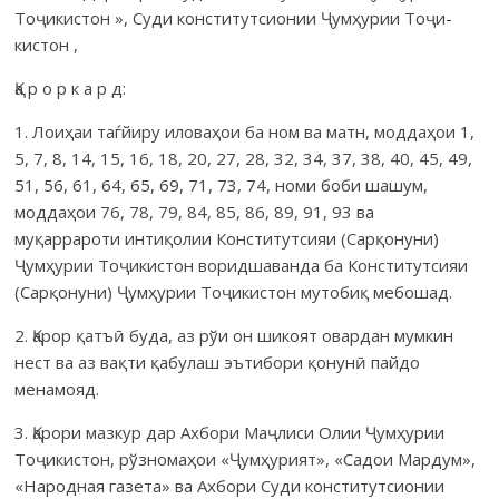
Тоҷи­кистон », Суди консти­­тут­сио­нии Ҷумҳурии Тоҷи­
кистон ,
Қа р о р к а р д:
1. Лоиҳаи таѓйиру иловаҳои ба ном ва матн, моддаҳои 1,
5, 7, 8, 14, 15, 16, 18, 20, 27, 28, 32, 34, 37, 38, 40, 45, 49,
51, 56, 61, 64, 65, 69, 71, 73, 74, номи боби шашум,
моддаҳои 76, 78, 79, 84, 85, 86, 89, 91, 93 ва
муқаррароти интиқолии Конститутсияи (Сарқонуни)
Ҷумҳурии Тоҷи­кистон воридша­ванда ба Консти­тут­сияи
(Сарқонуни) Ҷумҳурии Тоҷи­кистон мутобиқ мебошад.
2. Қарор қатъӣ буда, аз рўи он шикоят овардан мумкин
нест ва аз вақти қабулаш эътибори қонунӣ пайдо
менамояд.
3. Қарори мазкур дар Ахбори Маҷлиси Олии Ҷумҳурии
Тоҷи­кистон, рўзномаҳои «Ҷумҳурият», «Садои Мардум»,
«Народная газета» ва Ахбори Суди конститутсионии