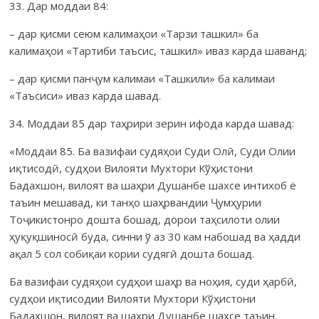
33. Дар моддаи 84:
– дар қисми сеюм калимаҳои «Тарзи ташкил» ба
калимаҳои «Тартиби таъсис, ташкил» иваз карда шаванд;
– дар қисми панҷум калимаи «Ташкили» ба калимаи
«Таъсиси» иваз карда шавад.
34. Моддаи 85 дар таҳрири зерин ифода карда шавад:
«Моддаи 85. Ба вазифаи судяҳои Суди Олӣ, Суди Олии
иқтисодӣ, судҳои Вилояти Мухтори Кўҳистони
Бадахшон, вилоят ва шаҳри Душан­бе шахсе интихоб ё
таъин мешавад, ки танҳо шаҳрвандии Ҷумҳурии
Тоҷикистонро дошта бошад, до­рои таҳсилоти олии
ҳуқуқши­носӣ буда, синни ў аз 30 кам набо­шад ва ҳадди
ақал 5 сол собиқаи кории судягӣ дошта бошад.
Ба вазифаи судяҳои судҳои шаҳр ва ноҳия, суди ҳарбӣ,
судҳои иқтисодии Вилояти Мухтори Кўҳистони
Бадахшон, вилоят ва шаҳри Душанбе шахсе таъин