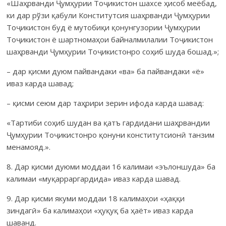
«Шаҳрванди Ҷумҳурии Тоҷикистон шахсе ҳисоб меёбад,
ки дар рўзи қабули Конститутсия шаҳрванди Ҷумҳурии
Тоҷикистон буд ё мутобиқи қонунгузории Ҷумҳурии
Тоҷикис­тон ё шартномаҳои байнал­милалии Тоҷикистон
шаҳрванди Ҷумҳурии Тоҷикистонро соҳиб шуда бошад.»;
– дар қисми дуюм пайвандаки «ва» ба пайвандаки «ё»
иваз карда шавад;
– қисми сеюм дар таҳрири зерин ифода карда шавад:
«Тартиби соҳиб шудан ва қатъ гардидани шаҳрвандии
Ҷум­ҳурии Тоҷикистонро қонуни конститутсионӣ танзим
мена­мояд.».
8. Дар қисми дуюми моддаи 16 калимаи «эълоншуда» ба
калимаи «муқарраргардида» иваз карда шавад.
9. Дар қисми якуми моддаи 18 калимаҳои «ҳаққи
зиндагӣ» ба калимаҳои «ҳуқуқ ба ҳаёт» иваз карда
шаванд.