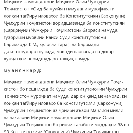
Маҷлиси намоян­дагони Маҷлиси Олии Ҷумҳурии
Тоҷикистон «Оид ба муайян наму­дани муво­фиқати
лоиҳаи таѓйиру иловаҳои ба Конститутсияи (Сарқонуни)
Ҷум­ҳу­рии Тоҷикистон воридшаванда ба Конститутсияи
(Сарқо­нуни) Ҷумҳурии Тоҷикистон» баррасӣ намуда,
гузориши муо­ви­ни Раиси Суди конститутсионӣ
Каримзода К.М., хулосаи тараф ва баромади
даъватшударо шунида, маводи парванда ва дигар
ҳуҷҷатҳои воридшударо таҳқиқ намуда,
м у а й я н к а р д:
Маҷлиси намояндагони Маҷлиси Олии Ҷумҳурии Тоҷи­
кис­тон бо пеш­­ниҳод ба Суди конститутсионии Ҷум­­­ҳурии
Тоҷи­кистон муроҷиат на­муда, дар он қайд менамояд, ки
лоиҳаи таѓйиру иловаҳо ба Консти­тут­сияи (Сарқонуни)
Ҷумҳурии Тоҷи­кис­тон аз ҷониби аъзои Маҷлиси миллӣ
ва ва­килони Маҷлиси намояндагони Маҷлиси Олии
Ҷумҳурии То­ҷикистон бо риояи талаботи моддаҳои 58 ва
99 Конститутсияи (Сар­қо­нуни) Ҷумҳурии Тоҷикистон,