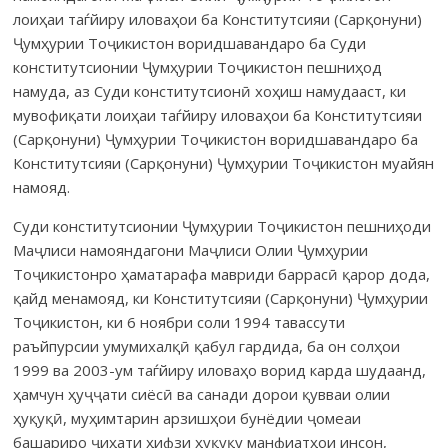
лоиҳаи таѓйиру ило­ваҳои ба Конс­титутсияи (Сарқонуни)
Ҷум­ҳурии Тоҷикистон ворид­шавандаро ба Суди
конститутсионии Ҷумҳурии Тоҷи­кис­тон пешниҳод
намуда, аз Суди конс­титутсионӣ хоҳиш на­му­да­­аст, ки
мувофиқати лоиҳаи таѓйиру иловаҳои ба Консти­тут­сияи
(Сарқонуни) Ҷумҳурии Тоҷикистон ворид­шавандаро ба
Кон­сти­­тут­сияи (Сарқонуни) Ҷумҳурии Тоҷикистон муайян
намояд.
Суди конститутсионии Ҷумҳурии Тоҷикистон пешниҳоди
Маҷлиси намояндагони Маҷлиси Олии Ҷумҳурии
Тоҷикистон­ро ҳаматарафа мав­ри­ди баррасӣ қарор дода,
қайд мена­мояд, ки Конститутсияи (Сарқонуни) Ҷумҳурии
Тоҷикистон, ки 6 ноябри соли 1994 тавассути
раъйпурсии умумихалқӣ қабул гардида, ба он солҳои
1999 ва 2003-ум таѓйиру ило­ваҳо ворид карда шудаанд,
ҳамчун ҳуҷҷати сиёсӣ ва санади дорои қувваи олии
ҳуқуқӣ, муҳимтарин арзишҳои бунё­дии ҷомеаи
башариро ҷиҳати ҳифзи ҳуқуқу манфиатҳои инсон,