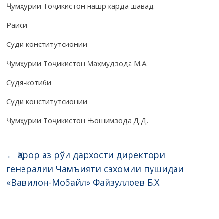
Ҷумҳурии Тоҷикистон нашр карда шавад.
Раиси
Суди конститутсионии
Ҷумҳурии Тоҷикистон Маҳмудзода М.А.
Судя-котиби
Суди конститутсионии
Ҷумҳурии Тоҷикистон Њошимзода Д.Д.
←
Қарор аз рўи дархости директори
генералии Чамъияти сахомии пушидаи
«Вавилон-Мобайл» Файзуллоев Б.Х