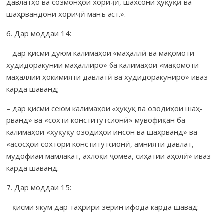
давлатҳо ва созмонҳои хориҷӣ, шахсони ҳуқуқӣ ва
шаҳрвандони хориҷӣ манъ аст.».
6. Дар моддаи 14:
– дар қисми дуюм калимаҳои «маҳаллӣ ва мақомоти
худидоракунии маҳаллиро» ба калимаҳои «мақомоти
маҳаллии ҳокимияти давлатӣ ва худидоракуниро» иваз
карда шаванд;
– дар қисми сеюм калимаҳои «ҳуқуқ ва озодиҳои шаҳ­
рванд» ва «сохти конститутсионӣ» мувофиқан ба
калимаҳои «ҳуқуқу озодиҳои инсон ва шаҳрванд» ва
«асосҳои сохтори конститутсионӣ, амнияти давлат,
мудофиаи мамлакат, ахлоқи ҷомеа, сиҳатии аҳолӣ» иваз
карда шаванд.
7. Дар моддаи 15:
– қисми якум дар таҳрири зерин ифода карда шавад: