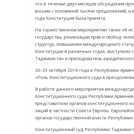
что в течении двух месяцев обсуждения пр
восьми с половиной тысячи предложений, и 
года Конституция была принята.
На торжественном мероприятии также об ист
государства, реализации прав и свобод чел
структур, повы­шения международного стат
Конституции в различных годах, выступили 
Таджикистан и преподо­ва­тель юридическог
20-23 октября 2016 года в Республики Арм
«Роль Конституционного суда в преодоле­ни
В работе данного мероприятия международн
Конституционного суда Республики Армения 
представители органов конституционного кон
заций в частности Совета Европы, Европейск
органов государственной власти Респуб­лики
Конституционный суд Республики Таджикист