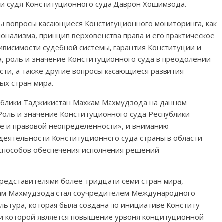
 и судя Конституционного суда Даврон Хошимзода.
 вопросы касающиеся Консти­туционного мониторинга, как
онализма, принцип верховенства права и его практическое
ивисимости судебной системы, гаран­тия Конституции и
 роль и значение Конституционного суда в преодоле­нии
сти, а также другие вопросы касающиеся развития
ых стран мира.
блики Таджикистан Махкам Махмуд­зода на данном
Роль и значение Конституционного суда Республики
оне и правовой неопределенности», и вниманию
еятельности Конституцион­ного суда страны в области
 способов обеспечения исполнения решений
представителями более тридцати семи стран мира,
ам Махмудзода стал соучредителем Международного
ьтура, которая была создана по инициативе Консти­ту­
и которой является повыше­ние урвоня концитуционной