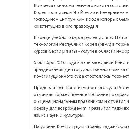
Во время ознакомительного визита состояли
Корея господином Чо Йонгхо и Генеральным
господином Ёнг Хун Ким в ходе которых бы
конституционного правосудия.
В конце учебного курса руководством Наци
технологий Республики Корея (NIPA) в торж
курсов Сертификаты «Услуги в области инфо
5 октября 2016 года в зале заседаний Конст
празднования Дня государственного языка с 
Конститу­ционного суда стостоялось торжес
Председатель Кон­ститу­цион­ного суда Рес
открывая торжественное собрание позд­рав
общенациональным праздником и отметил чт
основу для возрождения и развития таджикск
языка науки и культуры.
На уровне Конституции страны, таджикский я