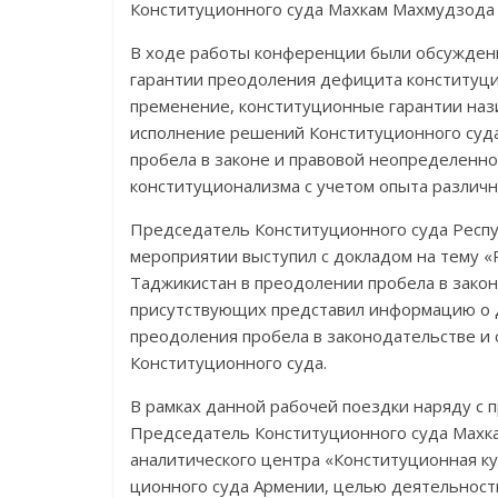
Конституционного суда Махкам Махмуд­зода
В ходе работы конференции были обсуждены
гарантии преодоления дефицита кон­сти­туци
пре­ме­нение, конституционные гарантии наз
исполнение решений Конституционного суда,
пробела в законе и правовой неопределенно
конституционализма с учетом опыта различн
Председатель Конституционного суда Респу
мероприятии выступил с докладом на тему «
Таджикистан в прео­до­ле­нии пробела в зак
присутствующих представил информацию о д
преодоления пробела в законодательстве и
Конституционного суда.
В рамках данной рабочей поездки наряду с 
Председатель Конституционного суда Махк
аналитического центра «Конституционная кул
ционного суда Армении, целью деятельност