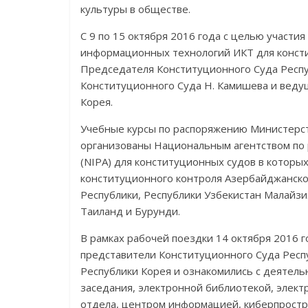
культуры в обществе.
С 9 по 15 октября 2016 года с целью участия 
информационных технологий ИКТ для консти
Председателя Конституционного Суда Респу
Конституционного Суда Н. Камишева и ведущ
Корея.
Учебные курсы по распоряжению Министерст
организованы Национальным агентством по
(NIPA) для конституционных судов в которы
конституционного контроля Азербайджанской
Республики, Республики Узбекистан Малайзи
Таиланд и Бурунди.
В рамках рабочей поездки 14 октября 2016 г
представители Конституционного Суда Респ
Республики Корея и ознакомились с деятель
заседания, электронной библиотекой, элек
отдела, центром информацией, киберпростр