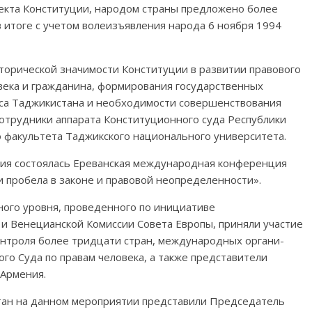
оекта Конституции, народом страны предложено более
в итоге с учетом волеизъявления народа 6 ноября 1994
орической значимости Кон­сти­туции в развитии правового
овека и гражданина, формирования государственных
уса Таджикистана и необходимости совершен­ствования
сотрудники аппа­рата Конституционного суда Республики
о факультета Таджикского национального университета.
ения состоялась Ереванская международная конференция
и пробела в законе и правовой неопределенности».
ого уровня, проведенного по инициативе
и Венециан­ской Комиссии Совета Европы, приняли участие
троля более тридцати стран, между­на­род­ных орга­ни­
ого Суда по правам человека, а также представители
 Армения.
ан на данном мероп­рия­тии представили Председатель