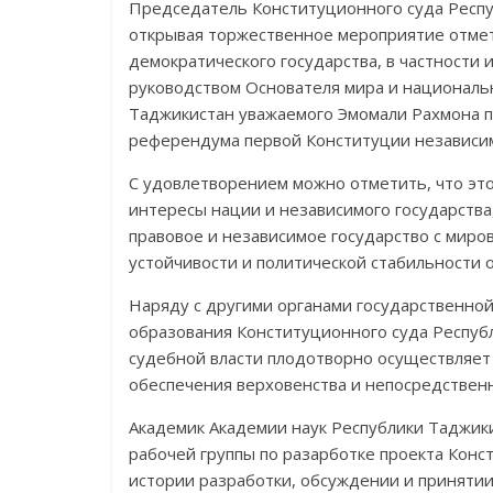
Председатель Конституционного суда Респуб
открывая торжественное мероприятие отмет
демократического государства, в част­ности
руко­вод­ством Основателя мира и национал
Таджикистан уважае­мого Эмомали Рахмона пр
референдума первой Консти­туции независи
С удовлетворением можно отметить, что эт
интересы нации и независимого государства
правовое и неза­ви­симое государство с мир
устойчивости и политической стабильности 
Наряду с другими органами государственной
образования Конституционного суда Респуб
судебной власти плодотворно осуществляет
обеспе­чения верховенства и непосредственн
Академик Академии наук Республики Таджик
рабочей группы по разарботке проекта Конс
истории разработки, обсуждении и принятии 