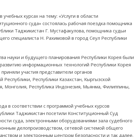
в учебных курсах на тему: «Услуги в области
туционного суда» состоялась рабочая поездка помощника
блики Таджикистан Г. Мустафакулова, помощника судьи
его специалиста Н. Рахимовой в город Сеул Республики
ва науки и будущего планирования Республики Корея были
 развитию информационных технологий Республики Корея
х приняли участия представители органов
 Республики, Республики Казахстан, Кыргызской
я, Монголия, Республика Индонезия, Мьянма, Филиппины,
ода в соответствии с программой учебных курсов
ублики Таджикистан посетили Конституционный Суд
ности суда, электронными оборудованиями зала судебного
тронным делопроизводством, сетевой системой общего
анством и электронным центром безопасности и так далее.