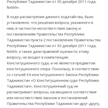
Республики Таджикистан от 30 декабря 2011 года,
№669».
В ходе рассмотрения данного ходатайства, было
установлено, что
решения вопроса, указанного в
нем, в частности несоответствия закону и
постановлениям Правительства Республики
Таджикистан пункта 2 постанов­ления Правительства
Респуб­лики Таджикистан от 30 декабря 2011 года,
№669, а также дачи правовой оценки по этому
вопросу, не входит в компетенцию
Конституционного суда, и не является предметом
конститу­ционного спора. Поскольку, в соответствии
со статьёй 34 конститу­цион­ного Закона Республики
Тад­жи­кис­тан «О Конституционном суде Респуб­лики
Таджикис­тан», Кон­сти­ту­ционный суд не
рассматривает вопросы, касающиеся соответствия
или несоответствия законов и постановлений
Правительства Республики Тад­жи­кистан друг-другу,