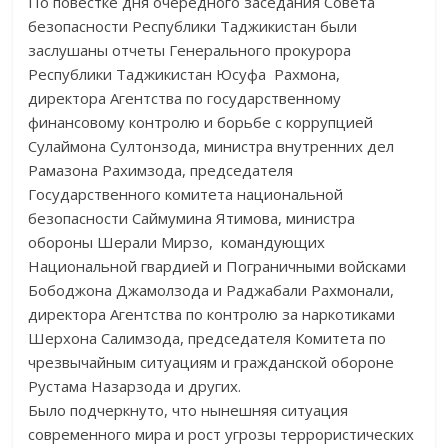
По повестке дня очередного заседания Совета
безопасности Республики Таджикистан были
заслушаны отчеты Генерального прокурора
Республики Таджикистан Юсуфа Рахмона,
директора Агентства по государственному
финансовому контролю и борьбе с коррупцией
Сулаймона Султонзода, министра внутренних дел
Рамазона Рахимзода, председателя
Государственного комитета национальной
безопасности Саймумина Ятимова, министра
обороны Шерали Мирзо, командующих
Национальной гвардией и Пограничными войсками
Бободжона Джамолзода и Раджабали Рахмонали,
директора Агентства по контролю за наркотиками
Шерхона Салимзода, председателя Комитета по
чрезвычайным ситуациям и гражданской обороне
Рустама Назарзода и других.
Было подчеркнуто, что нынешняя ситуация
современного мира и рост угрозы террористических