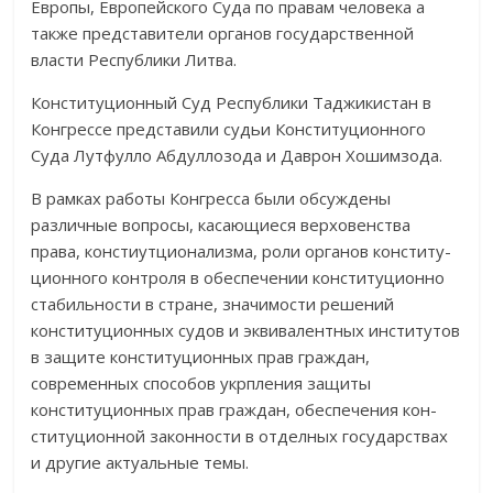
Европы, Европей­ского Суда по правам человека а
также представители органов государ­ственной
власти Республики Литва.
Конституционный Суд Республики Таджикистан в
Конгрессе пред­ставили судьи Конституционного
Суда Лутфулло Абдуллозода и Даврон Хошим­зода.
В рамках работы Конгресса были обсуждены
различные вопросы, касающиеся верховенства
права, констиутционализма, роли органов кон­ститу­
ционного контроля в обеспечении конституционно
стабильности в стране, значимости решений
конституционных судов и эквивалентных институтов
в защите конституционных прав граждан,
современных спосо­бов укрпления защиты
конституционных прав граждан, обеспечения кон­
ституционной законности в отделных государствах
и другие актуаль­ные темы.