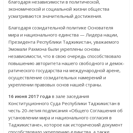
благодаря независимости в политической,
экономической и социальной жизни общества
усматриваются значитель­ный достижения.
Благодаря созидательной политике Основателя
мира и национального единства — Лидера нации,
Президента Республики Таджикистан, уважае­мого
Эмомали Рахмона были укреплены основы
независимости, что в свою очередь способствовало
повышению авто­ритета нашего свободного и демок­
рати­ческого государства на международной арене,
осуществление созида­тель­ных намерений и
укреплении правовых основ нашей страны.
16 июня 2017 года
в зале заседания
Конституционного Суда Респуб­лики Таджикистан в
честь 20-летия подписания «Общего Согла­шения об
установлении мира и национального согласия в
Таджикистане», которое как исторический документ
способствовало укреплению единства, а также