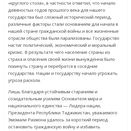
«круглого стола», в частности отме­тил, что начало
девяностых годов прошлого века для нашего
государ­ства был сложный исторический период,
различные факторы стали основа­нием дла начала в
нашей стране гражданской войны и все жизнен­ные
отрасли общества были парализованы. Государство
настиг политичес­кий, экономи­ческий и моральный
кризис. В результате чего население страны из
страха и опасения своей жизни вынужденна было
покинуть страну и перебратся в соседние
государства. Нации и государству начало угрожать
угроза раскола.
Лишь благодаря устойчивым стараниям и
созидательным усилиям Основателя мира и
национального единства — Лидера нации,
Президента Республики Таджикистан, уважае­мого
Эмомали Рахмона удалось за короткий период
остановить гражданскую войну и избавить