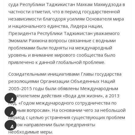
суда Республики Тад­жи­кистан Махкам Махмудзода в
частности отметил, что в период государ­ственной
независимости благодоря усилиям Основателя мира
и нацио­наль­ного единства, Лидера нации,
Президента Республики Таджикистан уважае­мого
Эмомали Рахмона вопросы связанные с водными
проблемами были подняты на международный
уровень и внимание мирового сообщества было
привлечено к данной глобальной проблеме.
Созидательными инициативами Главы государства
резолюциями Орга­ни­зации Объеденных Наций
2005-2015 годы были обявлены Между­народ­ным
десятилетием действия «Вода для жизни», а 2013
A
год, «Годом международ­ного сотрудничества по
+
водным вопросам». На основании чего за небольшой
A
период с целью устранения существующих проблем
в этом направлении были предприняты
A
необходимые меры.
-