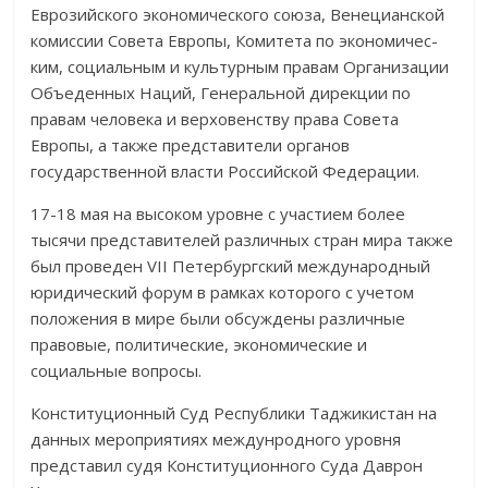
Еврозийского экономи­ческого союза, Венецианской
комиссии Совета Европы, Комитета по экономи­чес­
ким, социальным и культурным правам Организации
Объеден­ных Наций, Генераль­ной дирекции по
правам человека и верховенству права Совета
Европы, а также представители органов
государственной власти Рос­сийской Федерации.
17-18 мая на высоком уровне с участием более
тысячи предста­ви­телей различных стран мира также
был проведен VII Петербургский междуна­родный
юридический форум в рамках которого с учетом
положения в мире были обсуждены различ­ные
правовые, политические, эконо­­ми­ческие и
социальные вопросы.
Конституционный Суд Республики Таджикистан на
данных мероприя­тиях междунродного уровня
представил судя Конституционного Суда Даврон