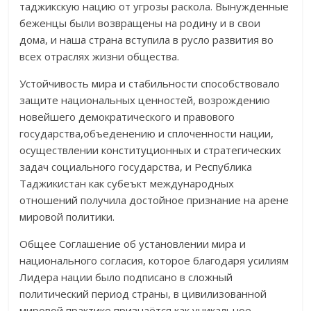
таджикскую нацию от угрозы раскола. Вынужденные
беженцы были возвращены на родину и в свои
дома, и наша страна вступила в русло развития во
всех отраслях жизни общества.
Устойчивость мира и стабильности способствовало
защите националь­ных ценностей, возрождению
новейшего демократического и правового
государства,объеденению и сплоченности нации,
осуществлении конститу­цион­ных и стратегических
задач социального государства, и Республика
Таджикистан как субеъкт международных
отношений получила достойное признание на арене
мировой политики.
Общее Согла­шение об установлении мира и
национального согласия, которое благодаря усилиям
Лидера нации было подписано в сложный
политический период страны, в цивилизованной
мировой практике признаётся как уникальное