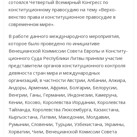
сотоялся Четвертый Всемирный Конгресс по
конституционному правосудию на тему «Верхо­
венство права и конституционное правосудие в
современном мире».
В работе данного международного мероприятия,
которое было про­ведено по инициативе
Венецианской Коимиссии Совета Европы и Кон­ститу­
ционного Суда Республики Литвы приняли участие
представи­тели органов конституционного контроля
девяноста стран мира и международ­ных
организаций, в частности Австрии, Албании, Алжира,
Андоры, Армении, Африки, Болгарии, Бело­русии,
Венгрии, Ганы, Германии, Индо­незии, Камеруна,
Кении, Косово, Королевства Иордании, Королевства
Тайланда, Королевства Люксембурга, Казахстана,
Кыргызстана, Латвии, Македонии, Молдавии,
Румынии, Словении, Турции, Узбе­кистана, Украи­ны,
Хорватии, Чили, Венецианской Комиссии Совета