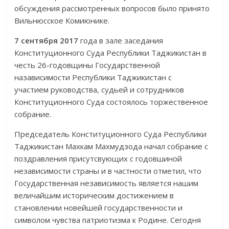
обсуждения рассмот­рен­ных вопросов было принято
Вильнюсское Комиюнике.
7 сентября 2017
года в зале заседания
Конституционного Суда Респуб­лики Таджикистан в
честь 26-годовщины Государственной
назависимости Респуб­лики Таджикистан с
участием руководства, судьей и сотрудников
Конституционного Суда состоялось торжественное
собрание.
Председатель Конституционного Суда Республики
Таджикистан Махкам Махмудзода начал собрание с
поздравления присутсвующих с годовшиной
независимости страны и в частности отме­тил, что
Государ­ствен­ная независимость является нашим
величайшим историческим дости­же­нием в
становлении новейшей государственности и
символом чувства патриотизма к Родине. Сегодня