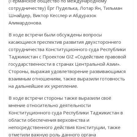
(Германское общество по международному
сотрудничеству) Ёрг Пуделька, Лотар Ян, Тильман
Шнайдер, Виктор Кесслер и Абдуразок
Алимардонова.
В ходе встречи были обсуждены вопросы
касающиеся преспектив развития двухстороннего
сотрудничества Конституционного суда Респуб­лики
Таджикистан с
Проектом GIZ «Содействие правовой
государствен­ности в странах Централь­ной Азии».
Стороны, выра­жая удовлетворение развивающимся
взаимным отношениям, также выра­зили готовность
на даль­ней­шее их укрепление.
В ходе встречи стороны также выразили своё
мнение относительно деятель­ности
Конституционного суда Республики Таджикистан в
области обеспе­чения верховнства и
непосредственного действия Конституции, также
отметили важную роль данного органа