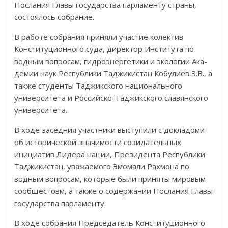
Послания Главы государства парламенту страны,
состоялось собрание.
В работе собрания приняли участие колектив
Конституционного суда, директор Инсти­­­­­тута по
водным вопросам, гидроэнергетики и экологии Ака­
де­мии наук Республики Таджикистан Кобулиев З.В., а
также студенты Тад­жик­ского национального
университета и Российско-Таджикского славян­ско­го
универ­ситета.
В ходе заседния участники выступили с докладоми
об исто­ри­ческой значимости созидательных
инициатив Лидера нации, Прези­ден­та Республики
Таджикистан, уважаемого Эмомали Рахмона по
водным вопро­сам, которые были приняты мировым
сообщестовм, а также о содер­жа­нии Послания Главы
государства парламенту.
В ходе собрания Председатель Конституционного