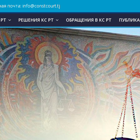
ая почта: info@constcourt.tj
 РТ
РЕШЕНИЯ КС РТ
ОБРАЩЕНИЯ В КC РТ
ПУБЛИКА