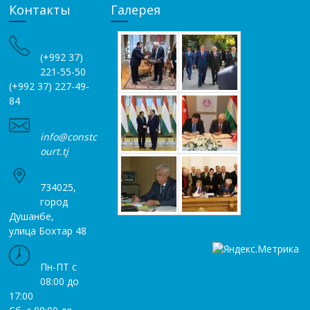
Контакты
Галерея
(+992 37)
221-55-50
(+992 37) 227-49-
84
info@constc
ourt.tj
734025,
город
Душанбе,
улица Бохтар 48
Пн-ПТ с
08:00 до
17:00