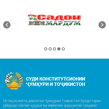
Истиқлолияти давлатии Ҷумҳурии Тоҷикистон бузургтарин
рўй­до­ди сиёсию ҳуқуқӣ ва иҷтимоию фарҳангии таърихи