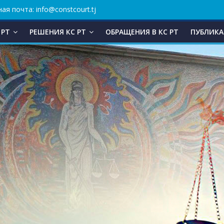
ая почта: info@constcourt.tj
 РТ
РЕШЕНИЯ КС РТ
ОБРАЩЕНИЯ В КC РТ
ПУБЛИКА