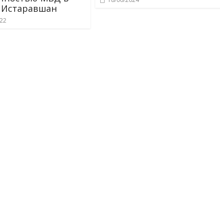
 Истаравшан
022