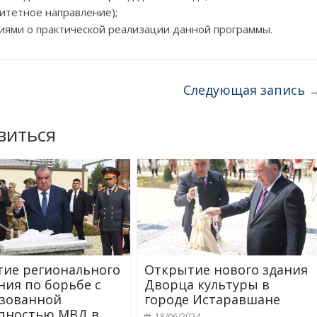
итетное направление);
иями о практической реализации данной программы.
Следующая запись
виться
ие регионального
Открытие нового здания
ния по борьбе с
Дворца культуры в
зованной
городе Истаравшане
пностью МВД в
18/06/2024