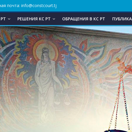
ая почта: info@constcourt.tj
 РТ
РЕШЕНИЯ КС РТ
ОБРАЩЕНИЯ В КC РТ
ПУБЛИКА