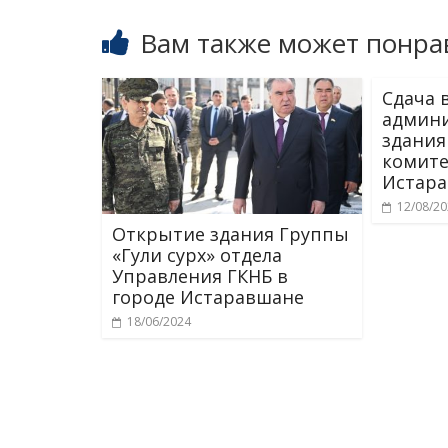
Вам также может понра
Сдача 
админи
здания
комите
Истар
12/08/2
Открытие здания Группы
«Гули сурх» отдела
Управления ГКНБ в
городе Истаравшане
18/06/2024