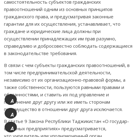
самостоятельность субъектов гражданских
правоотношений одним из основных принципов
гражданского права, и предусматривая законные
гарантии для их осу­щест­вления, устанавливает, что
граждане и юридические лица должны при
осуществлении принадлежащих им прав разумно,
справедливо и добросовестно соблюдать содержащиеся
в законодатель­стве требования.
В связи с чем субъекты гражданских правоотношений, в
том числе предпри­ни­ма­тельской деятельности,
независимо от их организационно-правовой формы, а
также собственности, пользуются равными правами и
обязанностями, и ставить их под управление и
A
подчинение друг другу или же иметь сторонам
+
преимущество в отношении друг друга исклю­чается.
A
В статье 9 Закона Республики Таджикистан «О государ­
ственных предприятиях» предусматривается,
A
что учредитель или уполномоченный орган
-