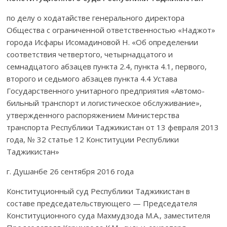
по делу о ходатайстве генерального директора
Общества с ограниченной ответственнос­тью «Наджот»
города Исфары Исомадиновой Н. «Об определении
соответ­ствия четвертого, четырнадцатого и
семнадцатого абзацев пун­кта 2.4, пункта 4.1, первого,
второго и седьмого абзацев пункта 4.4 Устава
Государственного унитарного предприятия «Автомо­
бильный транспорт и логистическое обслужива­ние»,
утвержденного распоряжением Минис­терства
транспорта Республики Таджикистан от 13 февраля 2013
года, № 32 статье 12 Конституции Республики
Таджикистан»
г. Душанбе 26 сентября 2016 года
Конституционный суд Республики Таджикистан в
составе председа­тель­­ствующего — Председателя
Конституционного суда Махмудзода М.А., заместителя