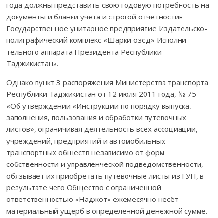
года должны представить свою годовую потреб­ность на
документы и бланки учёта и строгой отчётностив
Государ­ствен­ное унитарное предприятие Издательско-
полиграфичес­кий ком­плекс «Шарки озод» Исполни­
тельного аппарата Президента Республики
Таджикистан».
Однако пункт 3 распоряжения Министерства транспорта
Респуб­лики Таджикистан от 12 июля 2011 года, № 75
«Об утверждении «Ин­струк­ции по порядку выпуска,
запол­нения, пользования и обработки путе­вочных
листов», ограничивая деятельность всех ассоциаций,
учреж­де­ний, предприятий и автомобильных
транспортных обществ незави­симо от форм
собственности и управленческой подведомственности,
обязы­вает их приобретать путёвочные листы из ГУП, в
результате чего Общество с ограниченной
ответственностью «Наджот» ежемесячно несёт
материаль­ный ущерб в определенной денежной сумме.