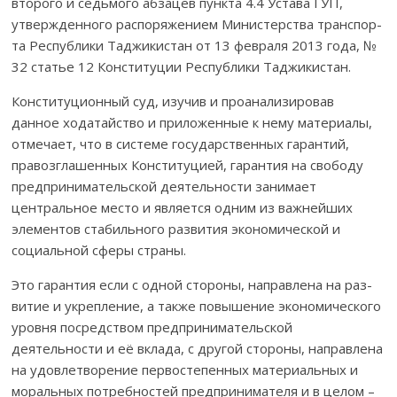
второго и седьмого абзацев пункта 4.4 Устава ГУП,
утвержденного распоряжением Минис­терства транспор­
та Респуб­лики Таджикистан от 13 февраля 2013 года, №
32 статье 12 Конституции Республики Таджикистан.
Конституционный суд, изучив и проанали­зировав
данное ходатай­ство и приложенные к нему материалы,
отмечает, что в системе государ­ственных гарантий,
правозглашенных Конституцией, гарантия на свободу
предпринимательской деятельности занимает
центральное место и является одним из важнейших
элементов стабильного развития экономи­чес­кой и
социальной сферы страны.
Это гарантия если с одной стороны, направлена на раз­
витие и укреп­ление, а также повышение экономического
уровня посредством предпри­ни­мательской
деятельности и её вклада, с другой стороны, нап­рав­лена
на удовлетворение первостепенных материальных и
моральных потребностей предпринимателя и в целом –