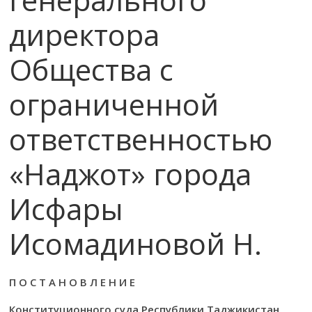
директора
Общества с
ограниченной
ответственностью
«Наджот» города
Исфары
Исомадиновой Н.
П О С Т А Н О В Л Е Н И Е
Конституционного суда Республики Таджикистан