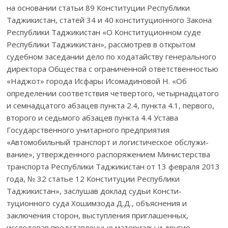
на основании статьи 89 Конституции Республики
Таджикистан, статей 34 и 40 конституционного Закона
Республики Таджикистан «О Конституционном суде
Республики Таджикистан», рассмотрев в откры­том
судебном заседании дело по ходатайству генерального
директора Общества с ограниченной ответственнос­тью
«Наджот» города Исфары Исомадиновой Н. «Об
определении соответствия четвертого, четырнад­цатого
и семнадцатого абзацев пун­кта 2.4, пункта 4.1, первого,
второго и седьмого абзацев пункта 4.4 Устава
Государственного унитарного предприятия
«Автомобильный транспорт и логистическое обслу­жи­
вание», утвержденного распоряжением Минис­терства
транспор­та Республики Таджикистан от 13 февраля 2013
года, № 32 статье 12 Конституции Республики
Таджикистан», заслушав доклад судьи Консти­
туционного суда Хошимзода Д.Д., объяснения и
заключения сторон, выступления приглашенных,
исследовав представленные материалы и другие