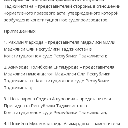
Таджикис­тана – представителей стороны, в отношении
норматив­ного правового акта, утвержденного которой
возбуждено конституционное судопроиз­водство.
Приглашенных:
1. Рахими Фархода – представителя Маджлиси милли
Маджлиси Оли Республики Таджикистан в
Конституционном суде Республики Таджикистан;
2. Азимзода Толибхона Ситамурода – представителя
Маджлиси намоян­дагон Маджлиси Оли Республики
Таджикистан в Конституцион­ном суде Республики
Таджикистан;
3. Шоназарова Содика Ашуровича – представителя
Президента Республики Таджикистан в
Конституционном суде Республики Таджи­кистан;
4. Шохиёна Мухаммадсаида Алимардона – заместителя