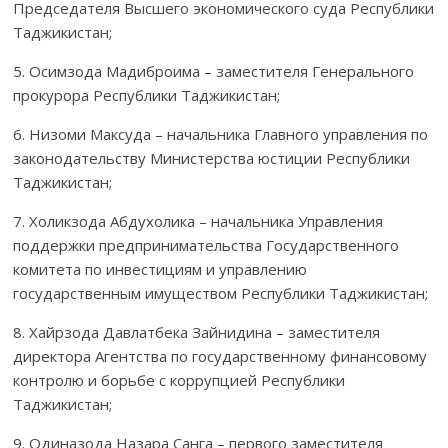
Предсе­дателя Высшего экономического суда Республики
Таджикистан;
5. Осимзода Мадиброима – заместителя Генерального
прокурора Республики Таджикистан;
6. Низоми Максуда – начальника Главного управления по
законода­тельству Министерства юстиции Республики
Таджикистан;
7. Холикзода Абдухолика – начальника Управления
поддержки пред­­при­нимательства Государственного
комитета по инвестициям и управ­лению
государственным имуществом Республики Таджикистан;
8. Хайрзода Давлатбека Зайнидина – заместителя
директора Агент­ства по государственному финансовому
контролю и борьбе с корруп­цией Республики
Таджикистан;
9. Одиназода Назара Санга – первого заместителя