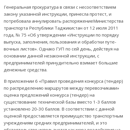
Генеральная прокуратура в связи с несоответствием
закону указан­ной инструкции, принесла протест, и
потребовала аннулировать распо­ря­жениеМинистерства
транспорта Респуб­лики Таджикистан от 12 июля 2011
года, № 75 «Об утверждении «Ин­струк­ции по порядку
выпуска, запол­нения, пользования и обработки путе­
вочных листов». Однако ГУП по сей день, действуя на
основании данной незаконной инструкции, с
предпринимателей принудительно взимает большие
денежные средства.
В приложении 6 «Правил проведения конкурса (тендер)
по рас­пре­де­лению марш­рутов между перевозчиками»
оценка предложений конкур­са (тендер) на
существование технической базы вместо 1-3 баллов
установлено 20-30 баллов. В соответствии с данной
оценкой предостав­ляет­ся преимущество транспорт­ным
учреждениям средних предпринима­телей, и это
обстоятельство используется как мера воздействия на