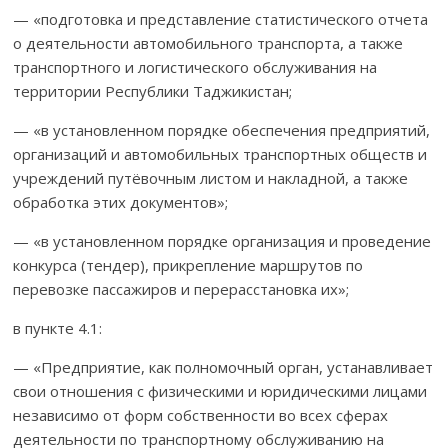
— «подготовка и представление статистического отчета
о деятель­ности автомобильного транспорта, а также
транспортного и логисти­ческого обслу­жи­вания на
территории Республики Таджикистан;
— «в установленном порядке обеспечения предприятий,
организа­ций и автомобильных транспортных обществ и
учреждений путёвочным листом и накладной, а также
обработка этих документов»;
— «в установленном порядке организация и проведение
конкурса (тендер), прикрепление маршрутов по
перевозке пассажиров и перерас­становка их»;
в пункте 4.1:
— «Предприятие, как полномочный орган, устанавливает
свои отно­ше­ния с физическими и юридическими лицами
независимо от форм соб­ствен­ности во всех сферах
деятель­ности по транспортному обслужи­ванию на