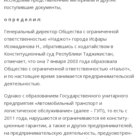
поступившие документы,
о п р е д е л и л:
Генеральный директор Общества с ограниченной
ответственнос­тью «Наджот» города Исфары
Исомадинова Н., обратившись с ходатай­ством в
Конститу­ционный суд Республики Таджикистан,
отмечает, что она 7 января 2003 года образовала
Общество с ограниченной ответствен­нос­тью «Наљот»,
и по настоящее время занимается предпринима­тельской
деятельностью.
Однако с образованием Государственного унитарного
предприя­тия «Автомобильный транспорт и
логистическое обслу­жи­вание» (далее – ГУП), то есть с
2011 года, нарушаются и ограничиваются её конститу­
цион­ные гарантии, а также и других предпринимателей,
на предприни­мательскую деятельность, предусмот­рен­