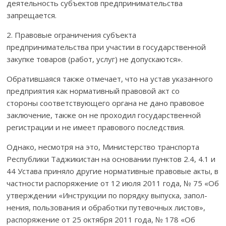
деятельность субъектов предпринима­тельства
запрещается.
2. Правовые ограничения субъекта
предпринимательства при учас­тии в государственной
закупке товаров (работ, услуг) не допускаются».
Обратившаяся также отмечает, что на устав указанного
предприя­тия как нормативный правовой акт со
стороны соответствую­щего орга­на не дано правовое
заключение, также он не проходил государственной
регистрации и не имеет правового последствия.
Однако, несмотря на это, Министерство транспорта
Респуб­лики Таджи­кис­тан на основании пунктов 2.4, 4.1 и
44 Устава приняло другие нормативные правовые акты, в
частности распоряжение от 12 июля 2011 года, № 75 «Об
утверждении «Инструкции по порядку выпуска, запол­
нения, пользования и обработки путевочных листов»,
распоря­жение от 25 октября 2011 года, № 178 «Об