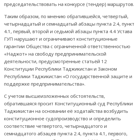
председательствовать на конкурсе (тендер) маршрутов.
Таким образом, по мнению обратившейся, четвертый,
четырнад
цатый и семнадцатый абзацы пун­кта 2.4, пункт
4.1, первый, второй и седьмой абзацы пункта 4.4 Устава
ГУП нарушают и ограничивают конституционные
гарантии Общества с ограниченной ответственнос­тью
«Наджот» на свободу предпринимательской
деятельности, предус­мот­рен­ные статьёй 12
Конституции Республики Таджикистан и Законом
Республики Таджикистан «О государственной защите и
поддержке предпринимательства».
С учетом высшеизложенных обстоятельств,
обратившаяся просит Конституционный суд Республики
Таджикистан на основании её хода­тайства возбудить
конституционное судопроизводство и определить
соответствие четвертого, четырнад
цатого и
семнадцатого абзацев пун­кта 2.4, пункта 4.1, первого,