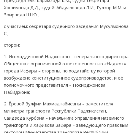
Председателя Каримзода К.М., судьи-секретаря
Хошимзода Д.Д., судей: Абдуллозода Л.И., Гулзор М.М. и
Зоирзода Ш.Ю.,
с участием: секретаря судебного заседания Мусулмонова
С.,
сторон:
1. Исомаддиновой Наджотхон – генерального директора
Общества с ограниченной ответственнос­тью «Наджот»
города Исфары – стороны, по ходатайству которой
возбуждено конституционное судопроиз­водство, и её
полномочного представителя – Носирджонова
Набиджона;
2. Ёровой Зулфии Махмаднабиевны – заместителя
министра транспорта Республики Таджикистан,
Саидзода Курбона – начальника Управления наземного
транспорта и Хафизова Зафара – заведующего правовым
сектором Министерства транспорта Республики