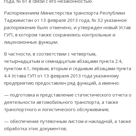
года, № 61 в связи с его незакон­ностью.
Распоряжением Министерства транспорта Республики
Таджи­кис­тан от 13 февраля 2013 года, № 32 указанное
распоряжение было отменено, и утвержден новый Устав
ГУП, в котором также сохрани­лись контрольные и
лицензионные функции.
В частности, в соответствии с четвертым,
четырнадцатым и семнад­цатым абзацами пун­кта 2.4,
пунктом 4.1, первым, вторым и седьмым абзацами пункта
4.4 Устава ГУП от 13 февраля 2013 года указанному
предприятию предоставлен ряд функций, а именно:
— подготовка и представление статистического отчета о
деятель­ности автомобиль­ного транспорта, а также
транспортного и логисти­ческого обслу­жи­вания;
— обеспечение путёвочным листом и накладной, а также
обработка этих документов;