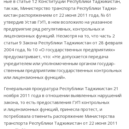
ные в статье 12 Конституции Республики Таджикистан,
так как, Министерство транспорта Республики Таджи­
кистан распоряжением от 22 июня 2011 года, № 61
утвердив Устав ГУП, в нем возложило на указанное
предприятие ряд регулятивных, контроль­ных и
лицензионных функций. Несмотря на то, что часть 2
статьи 9 Закона Республики Таджи­кистан от 28 февраля
2004 года, № 10 «О государственных пред­приятиях»
предусмат­ривает, что: «Не допус­кается передача
учредителем или уполномоченным органом государ­
ствен­ным предприятиям государ­ствен­ных контрольных
или лицензион­ных функций».
Генеральная прокуратура Республики Таджикистан 21
ноября 2011 года в отношении выявленных нарушений
закона, то есть предостав­ления ГУП контрольных
и лицензионных функций, принесла протест, и
потребовала отменить распоряжение Министерства
транспорта Респуб­лики Таджи­кистан от 22 июня 2011