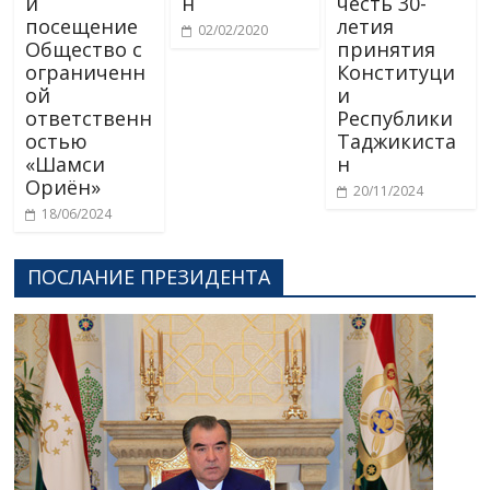
и
н
честь 30-
посещение
летия
02/02/2020
Общество с
принятия
ограниченн
Конституци
ой
и
ответственн
Республики
остью
Таджикиста
«Шамси
н
Ориён»
20/11/2024
18/06/2024
ПОСЛАНИЕ ПРЕЗИДЕНТА