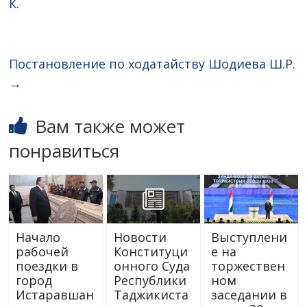
К.
Постановление по ходатайству Шодиева Ш.Р.
→
Вам также может
понравиться
Начало
Новости
Выступлени
рабочей
Конституци
е на
поездки в
онного Суда
торжествен
город
Республики
ном
Истаравшан
Таджикиста
заседании в