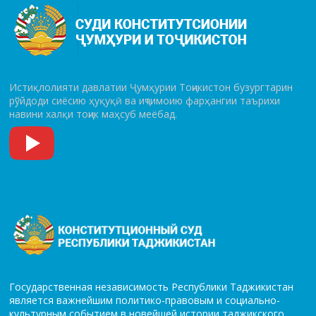
Истиқлолияти давлатии Ҷумҳурии Тоҷикистон бузургтарин
рўй­до­ди сиёсию ҳуқуқӣ ва иҷтимоию фарҳангии таърихи
навини халқи тоҷик маҳсуб меёбад.
Государственная независимость Республики Таджикистан
является важнейшим политико-правовым и социально-
культурным событием в новейшей истории таджикского