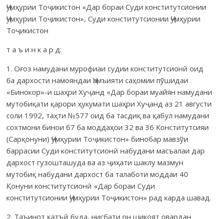
Ҷумҳурии Тоҷикистон «Дар бораи Суди конститутсионии
Ҷумҳурии Тоҷикистон», Суди конститутсионии Ҷумҳурии
Тоҷикистон
т а ъ и н к а р д:
1. Оғоз намудани мурофиаи судии конститутсионӣ оид
ба дархости намояндаи Ҷамъияти саҳомии пўшидаи
«Бинокор»-и шаҳри Хуҷанд «Дар бораи муайян намудани
мутобиқати қарори ҳукумати шаҳри Хуҷанд аз 21 августи
соли 1992, таҳти №577 оид ба тасдиқ ва қабул намудани
сохтмони бинои б7 ба моддаҳои 32 ва 36 Конститутсияи
(Сарқонуни) Ҷумҳурии Тоҷикистон» бинобар мавзўи
баррасии Суди конститутсионӣ набудани масъалаи дар
дархост гузошташуда ва аз ҷиҳати шаклу мазмун
мутобиқ набудани дархост ба талаботи моддаи 40
Қонуни конститутсионӣ «Дар бораи Суди
конститутсионии Ҷумҳурии Тоҷикистон» рад карда шавад.
2. Таъинот қатъӣ буда, нисбати он шикоят овардан