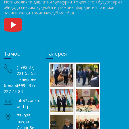
Истиқлолияти давлатии Ҷумҳурии Тоҷикистон бузургтарин
рўй­до­ди сиёсию ҳуқуқӣ ва иҷтимоию фарҳангии таърихи
навини халқи тоҷик маҳсуб меёбад.
Тамос
Галерея
(+992 37)
221-55-50;
Телефони
боварӣ (+992 37)
227-49-84
info@constc
ourt.tj
734025,
шаҳри
Душанбе,