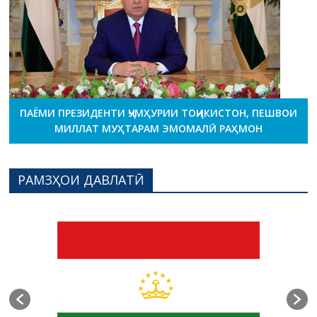
ПАЁМИ ПРЕЗИДЕНТИ ҶУМҲУРИИ ТОҶИКИСТОН, ПЕШВОИ
МИЛЛАТ МУҲТАРАМ ЭМОМАЛӢ РАҲМОН
РАМЗҲОИ ДАВЛАТӢ