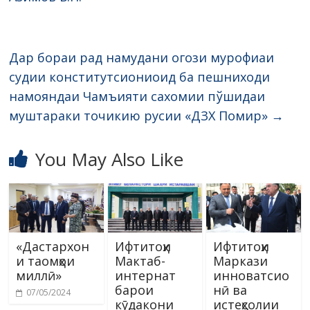
Дар бораи рад намудани огози мурофиаи
судии конститутсиониоид ба пешниходи
намояндаи Чамъияти сахомии пўшидаи
муштараки точикию русии «ДЗХ Помир»
→
You May Also Like
«Дастархон
Ифтитоҳи
Ифтитоҳи
и таомҳои
Мактаб-
Маркази
миллӣ»
интернат
инноватсио
барои
нӣ ва
07/05/2024
кӯдакони
истеҳсолии