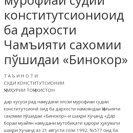
конститутсиониоид
ба дархости
Чамъияти сахомии
пўшидаи «Бинокор»
Т А Ъ И Н О Т И
СУДИ КОНСТИТУТСИОНИИ
ҶУМҲУРИИ ТОҶИКИСТОН
дар хусуси рад намудани оғози мурофиаи судии
конститутсионӣ оид ба дархости намояндаи Ҷамъияти
саҳомии пўшидаи «Бинокор»-и шаҳри Хуҷанд «Дар
бораи муайян намудани мутобиқати қарори ҳукумати
шаҳри Хуҷанд аз 21 августи соли 1992, №577 оид ба