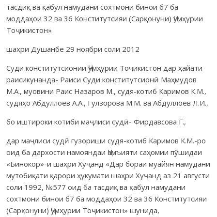
тасдиқ ва қабул намудани сохтмони бинои б7 ба
моддаҳои 32 ва 36 Конститутсияи (Сарқонуни) Ҷумҳурии
Тоҷикистон»
шаҳри Душанбе 29 ноябри соли 2012
Суди конститутсионии Ҷумҳурии Тоҷикистон дар ҳайати
раисикунанда- Раиси Суди конститутсионӣ Маҳмудов
М.А., муовини Раис Назаров М., судя-котиб Каримов К.М.,
судяҳо Абдуллоев А.А., Гулзорова М.М. ва Абдуллоев Л.И.,
бо иштироки котиби маҷлиси судӣ- Фирдавсова Г.,
дар маҷлиси судӣ гузориши судя-котиб Каримов К.М.-ро
оид ба дархости намояндаи Ҷамъияти саҳомии пўшидаи
«Бинокор»-и шаҳри Хуҷанд «Дар бораи муайян намудани
мутобиқати қарори ҳукумати шаҳри Хуҷанд аз 21 августи
соли 1992, №577 оид ба тасдиқ ва қабул намудани
сохтмони бинои б7 ба моддаҳои 32 ва 36 Конститутсияи
(Сарқонуни) Ҷумҳурии Тоҷикистон» шунида,