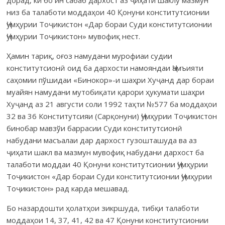
низ ба талаботи моддаҳои 40 Қонуни конститутсионии
Ҷумҳурии Тоҷикистон «Дар бораи Суди конститутсионии
Ҷумҳурии Тоҷикистон» мувофиқ нест.
Ҳамин тариқ, оғоз намудани мурофиаи судии
конститутсионӣ оид ба дархости намояндаи Ҷамъияти
саҳомии пўшидаи «Бинокор»-и шаҳри Хуҷанд дар бораи
муайян намудани мутобиқати қарори ҳукумати шаҳри
Хуҷанд аз 21 августи соли 1992 таҳти №577 ба моддаҳои
32 ва 36 Конститутсияи (Сарқонуни) Ҷумҳурии Тоҷикистон
бинобар мавзўи баррасии Суди конститутсионӣ
набудани масъалаи дар дархост гузошташуда ва аз
ҷиҳати шакл ва мазмун мувофиқ набудани дархост ба
талаботи моддаи 40 Қонуни конститутсионии Ҷумҳурии
Тоҷикистон «Дар бораи Суди конститутсионии Ҷумҳурии
Тоҷикистон» рад карда мешавад.
Бо назардошти ҳолатҳои зикршуда, тибқи талаботи
моддаҳои 14, 37, 41, 42 ва 47 Қонуни конститутсионии