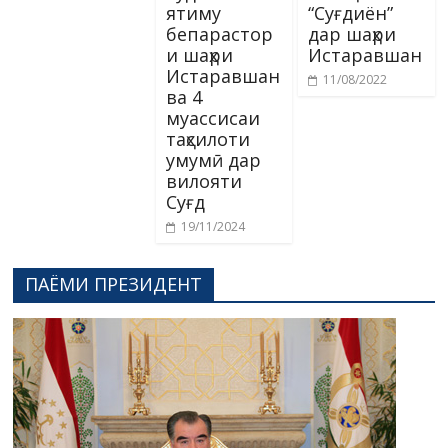
ятиму
“Суғдиён”
бепарастор
дар шаҳри
и шаҳри
Истаравшан
Истаравшан
11/08/2022
ва 4
муассисаи
таҳсилоти
умумӣ дар
вилояти
Суғд
19/11/2024
ПАЁМИ ПРЕЗИДЕНТ