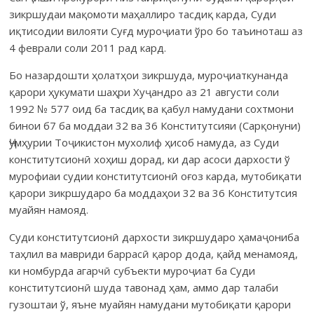
зикршудаи мақомоти маҳаллиро тасдиқ карда, Суди
иқтисодии вилояти Суғд муроҷиати ўро бо таъиноташ аз
4 феврали соли 2011 рад кард.
Бо назардошти ҳолатҳои зикршуда, муроҷиаткунанда
қарори ҳукумати шаҳри Хуҷандро аз 21 августи соли
1992 № 577 оид ба тасдиқ ва қабул намудани сохтмони
бинои б7 ба моддаи 32 ва 36 Конститутсияи (Сарқонуни)
Ҷумҳурии Тоҷикистон мухолиф ҳисоб намуда, аз Суди
конститутсионӣ хоҳиш дорад, ки дар асоси дархости ў
мурофиаи судии конститутсионӣ оғоз карда, мутобиқати
қарори зикршударо ба моддаҳои 32 ва 36 Конститутсия
муайян намояд.
Суди конститутсионӣ дархости зикршударо ҳамаҷониба
таҳлил ва мавриди баррасӣ қарор дода, қайд менамояд,
ки номбурда агарчӣ субъекти муроҷиат ба Суди
конститутсионӣ шуда тавонад ҳам, аммо дар талаби
гузоштаи ў, яъне муайян намудани мутобиқати қарори