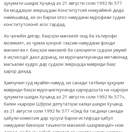
ҳукумати шаҳри Хуҷанд аз 21 августи соли 1992 № 577
ба моддаҳои зикршудаи Конститутсия номуайянӣ дида
намешавад, ки он барои оғоз намудани мурофиаи судии
конститутсионӣ асос гардад.
Аз ҷониби дигар, баҳсҳои манзилӣ оид ба эътирофи
моликият, аз ҷумла қонунӣ тақсим намудани фонди
манзил ва ғ. баҳсҳои манзилӣ ба салоҳияти судҳои умумӣ
ё иқтисодӣ дахл доранд, ки муроҷиаткунанда метавонад
масъалаи худро дар судҳои зикршуда мавриди баҳс
қарор диҳад.
Ҳамчунин суд муайян намуд, ки санади татбиқи ҳуқуқии
мавриди баҳси муроҷиаткунанда қарордошта на «қарори
ҳукумати шаҳри Хуҷанд аз 21 августи соли 1992 № 577»,
балки «қарори Шўрои депутатҳои халқи шаҳри Хуҷанд
аз 21 августи соли 1992 № 577 «Оид ба тасдиқи санади
қабули комиссия дар хусуси барои истифода қабул
намудани биноҳои таъиноти манзилӣ-шаҳрвандӣ» ном
дорад, ки бо ин сабаб дархост аз ҷиҳати шаклу мазмун