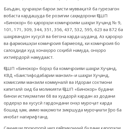
Баъдан, ҳуҷраҳои барои зисти муввақатӣ ба гурезагон
вобаста кардашуда бе розигии саҳмдорони ҶСШП
«Бинокор» бо қарорҳои комиҷроияи шаҳри Хуҷанд № 9,
101, 171, 309, 344, 351, 356, 437, 532, 595, 623 ва 872 ба
шаҳрвандон хусусӣ ва бегона карда шуданд. Аз қарорҳо
ва фармоишҳои комиҷроия бармеояд, ки комиҷроия бо
салоҳдиди худ хонаҳоро соҳибӣ намуда, онҳоро
ихтиёрдорӣ намудааст.
ҶСШП «Бинокор» борҳо ба комиҷроияи шаҳри Хуҷанд,
КВД «Баистифодабарии манзил»-и шаҳри Хуҷанд,
комиссияи манзили коммуналӣ ва Идораи сохтмони
капиталӣ оид ба моликияти ҶСШП «Бинокор» будани
бинои истиқоматии 68 ва худдорӣ кардан аз додани
ордерҳо ва хусусӣ гардондани онҳо муроҷат карда
бошад ҳам, аммо мақомоти зикршуда муроҷиати ўро ба
инобат нагирифтанд.
Санҷиши прокурорӣ низ ғайриқонунӣ будани қарорҳои