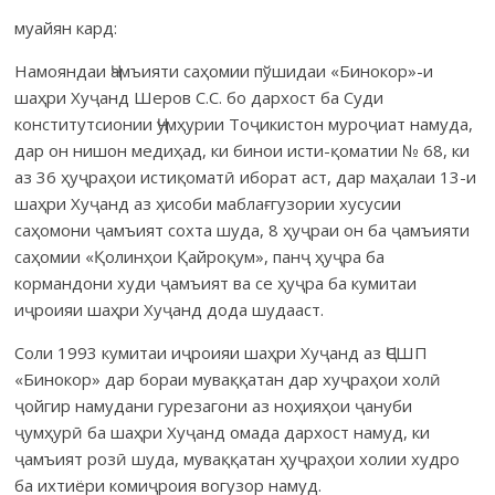
муайян кард:
Намояндаи Ҷамъияти саҳомии пўшидаи «Бинокор»-и
шаҳри Хуҷанд Шеров С.С. бо дархост ба Суди
конститутсионии Ҷумҳурии Тоҷикистон муроҷиат намуда,
дар он нишон медиҳад, ки бинои исти-қоматии № 68, ки
аз 36 ҳуҷраҳои истиқоматӣ иборат аст, дар маҳалаи 13-и
шаҳри Хуҷанд аз ҳисоби маблағгузории хусусии
саҳомони ҷамъият сохта шуда, 8 ҳуҷраи он ба ҷамъияти
саҳомии «Қолинҳои Қайроқум», панҷ ҳуҷра ба
кормандони худи ҷамъият ва се ҳуҷра ба кумитаи
иҷроияи шаҳри Хуҷанд дода шудааст.
Соли 1993 кумитаи иҷроияи шаҳри Хуҷанд аз ҶСШП
«Бинокор» дар бораи муваққатан дар хуҷраҳои холӣ
ҷойгир намудани гурезагони аз ноҳияҳои ҷануби
ҷумҳурӣ ба шаҳри Хуҷанд омада дархост намуд, ки
ҷамъият розӣ шуда, муваққатан ҳуҷраҳои холии худро
ба ихтиёри комиҷроия вогузор намуд.