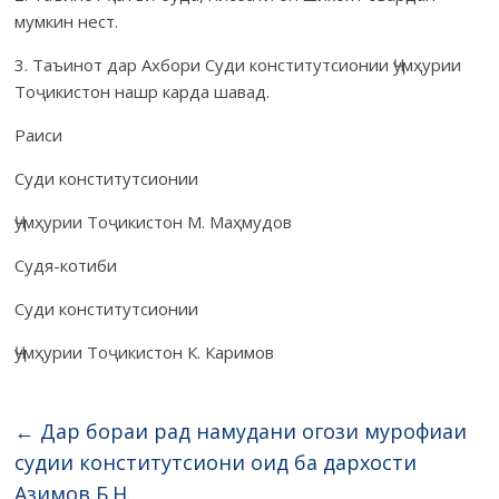
мумкин нест.
3. Таъинот дар Ахбори Суди конститутсионии Ҷумҳурии
Тоҷи­кистон нашр карда шавад.
Раиси
Суди конститутсионии
Ҷумҳурии Тоҷикистон М. Маҳмудов
Судя-котиби
Суди конститутсионии
Ҷумҳурии Тоҷикистон К. Каримов
←
Дар бораи рад намудани огози мурофиаи
судии конститутсиони оид ба дархости
Азимов Б.Н.