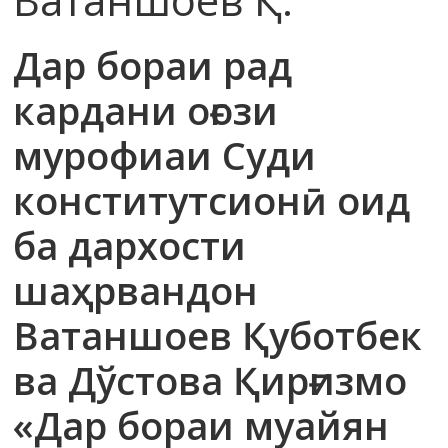
Дар бораи рад
кардани оғози
мурофиаи Суди
конститутсионӣ оид
ба дархости
шаҳрвандон
Ватаншоев Қуботбек
ва Дўстова Қирғизмо
«Дар бораи муайян