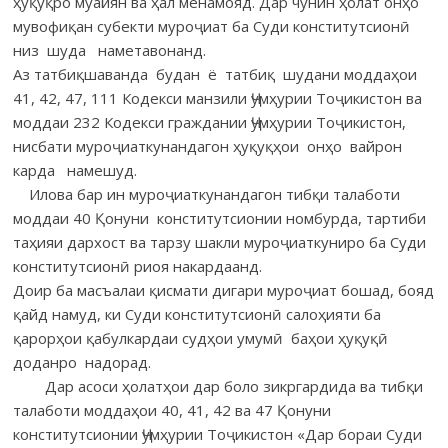
ҳуқуқро муайян ва ҳал менамояд. Дар чунин ҳолат онҳо
мувофиқан субекти муроҷиат ба Суди конститутсионӣ
низ шуда наметавонанд.
Аз татбиқшаванда будан ё татбиқ шудани моддаҳои
41, 42, 47, 111 Кодекси манзили Ҷумҳурии Тоҷикистон ва
моддаи 232 Кодекси граждании Ҷумҳурии Тоҷикистон,
нисбати муроҷиаткунандагон ҳуқуқҳои онҳо вайрон
карда намешуд.
Илова бар ин муроҷиаткунандагон тибқи талаботи
моддаи 40 Қонуни конститутсионии номбурда, тартиби
таҳияи дархост ва тарзу шакли муроҷиаткуниро ба Суди
конститутсионӣ риоя накардаанд.
Доир ба масъалаи қисмати дигари муроҷиат бошад, бояд
қайд намуд, ки Суди конститутсионӣ салоҳияти ба
қарорҳои қабулкардаи судҳои умумӣ баҳои ҳуқуқӣ
доданро надорад.
Дар асоси ҳолатҳои дар боло зикргардида ва тибқи
талаботи моддаҳои 40, 41, 42 ва 47 Қонуни
конститутсионии Ҷумҳурии Тоҷикистон «Дар бораи Суди