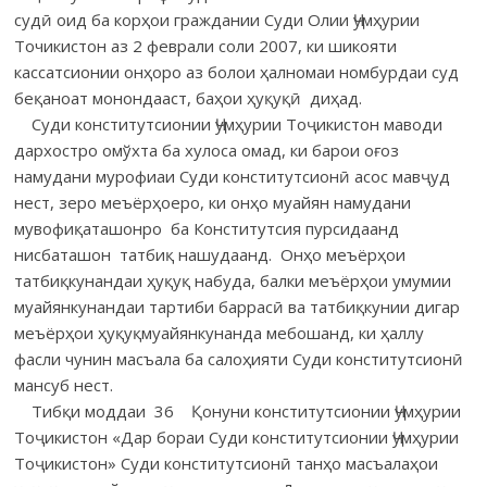
судӣ оид ба корҳои граждании Суди Олии Ҷумҳурии
Точикистон аз 2 феврали соли 2007, ки шикояти
кассатсионии онҳоро аз болои ҳалномаи номбурдаи суд
беқаноат монондааст, баҳои ҳуқуқӣ диҳад.
Суди конститутсионии Ҷумҳурии Тоҷикистон маводи
дархостро омўхта ба хулоса омад, ки барои оғоз
намудани мурофиаи Суди конститутсионӣ асос мавҷуд
нест, зеро меъёрҳоеро, ки онҳо муайян намудани
мувофиқаташонро ба Конститутсия пурсидаанд
нисбаташон татбиқ нашудаанд. Онҳо меъёрҳои
татбиқкунандаи ҳуқуқ набуда, балки меъёрҳои умумии
муайянкунандаи тартиби баррасӣ ва татбиқкунии дигар
меъёрҳои ҳуқуқмуайянкунанда мебошанд, ки ҳаллу
фасли чунин масъала ба салоҳияти Суди конститутсионӣ
мансуб нест.
Тибқи моддаи 36 Қонуни конститутсионии Ҷумҳурии
Тоҷикистон «Дар бораи Суди конститутсионии Ҷумҳурии
Тоҷикистон» Суди конститутсионӣ танҳо масъалаҳои