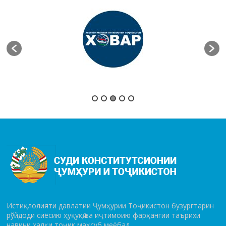
Истиқлолияти давлатии Ҷумҳурии Тоҷикистон бузургтарин
рўй­до­ди сиёсию ҳуқуқӣ ва иҷтимоию фарҳангии таърихи
навини халқи тоҷик маҳсуб меёбад.