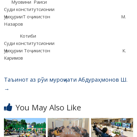
Муовини Раиси
Суди конститутсионии
ҶумҳурииТ оҷикистон М.
Назаров
Котиби
Суди конститутсионии
Ҷумҳурии Тоҷикистон К.
Каримов
Таъинот аз рўи муроҷиати Абдураҳмонов Ш.
→
You May Also Like