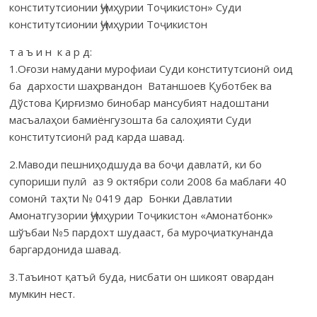
конститутсионии Ҷумҳурии Тоҷикистон» Суди
конститутсионии Ҷумҳурии Тоҷикистон
т а ъ и н к а р д:
1.Оғози намудани мурофиаи Суди конститутсионӣ оид
ба дархости шаҳрвандон Ватаншоев Қуботбек ва
Дўстова Қирғизмо бинобар мансубият надоштани
масъалаҳои бамиёнгузошта ба салоҳияти Суди
конститутсионӣ рад карда шавад.
2.Маводи пешниҳодшуда ва боҷи давлатӣ, ки бо
супориши пулӣ аз 9 октябри соли 2008 ба маблағи 40
сомонӣ таҳти № 0419 дар Бонки Давлатии
Амонатгузории Ҷумҳурии Тоҷикистон «Амонатбонк»
шўъбаи №5 пардохт шудааст, ба муроҷиаткунанда
баргардонида шавад.
3.Таъинот қатъӣ буда, нисбати он шикоят овардан
мумкин нест.