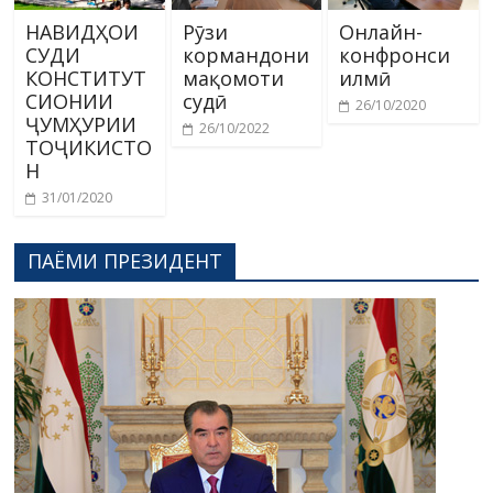
НАВИДҲОИ
Рӯзи
Онлайн-
СУДИ
кормандони
конфронси
КОНСТИТУТ
мақомоти
илмӣ
СИОНИИ
судӣ
26/10/2020
ҶУМҲУРИИ
26/10/2022
ТОҶИКИСТО
Н
31/01/2020
ПАЁМИ ПРЕЗИДЕНТ