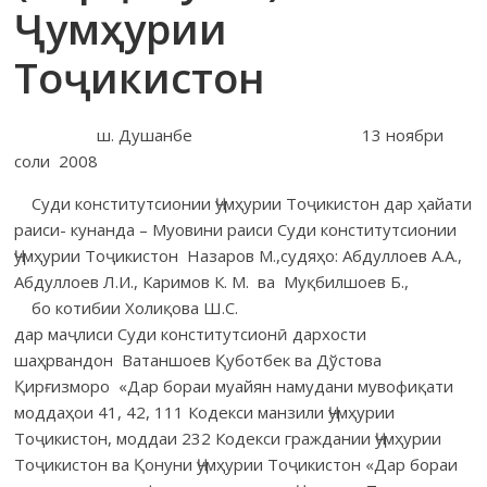
Ҷумҳурии
Тоҷикистон
ш. Душанбе 13 ноябри
соли 2008
Суди конститутсионии Ҷумҳурии Тоҷикистон дар ҳайати
раиси- кунанда – Муовини раиси Суди конститутсионии
Ҷумҳурии Тоҷикистон Назаров М.,судяҳо: Абдуллоев А.А.,
Абдуллоев Л.И., Каримов К. М. ва Муқбилшоев Б.,
бо котибии Холиқова Ш.C.
дар маҷлиси Суди конститутсионӣ дархости
шаҳрвандон Ватаншоев Қуботбек ва Дўстова
Қирғизморо «Дар бораи муайян намудани мувофиқати
моддаҳои 41, 42, 111 Кодекси манзили Ҷумҳурии
Тоҷикистон, моддаи 232 Кодекси граждании Ҷумҳурии
Тоҷикистон ва Қонуни Ҷумҳурии Тоҷикистон «Дар бораи