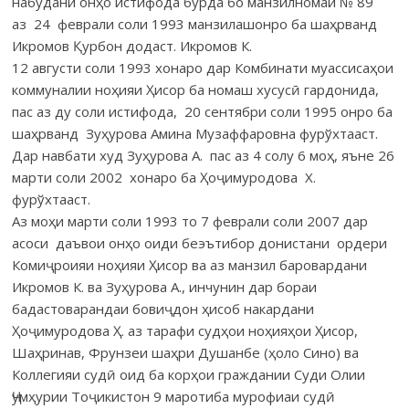
набудани онҳо истифода бурда бо манзилномаи № 89
аз 24 феврали соли 1993 манзилашонро ба шаҳрванд
Икромов Қурбон додаст. Икромов К.
12 августи соли 1993 хонаро дар Комбинати муассисаҳои
коммуналии ноҳияи Ҳисор ба номаш хусусӣ гардонида,
пас аз ду соли истифода, 20 сентябри соли 1995 онро ба
шаҳрванд Зуҳурова Амина Музаффаровна фурўхтааст.
Дар навбати худ Зуҳурова А. пас аз 4 солу 6 моҳ, яъне 26
марти соли 2002 хонаро ба Ҳоҷимуродова Х.
фурўхтааст.
Аз моҳи марти соли 1993 то 7 феврали соли 2007 дар
асоси даъвои онҳо оиди беэътибор донистани ордери
Комиҷроияи ноҳияи Ҳисор ва аз манзил баровардани
Икромов К. ва Зуҳурова А., инчунин дар бораи
бадастоварандаи бовиҷдон ҳисоб накардани
Ҳоҷимуродова Ҳ. аз тарафи судҳои ноҳияҳои Ҳисор,
Шаҳринав, Фрунзеи шаҳри Душанбе (ҳоло Сино) ва
Коллегияи судӣ оид ба корҳои граждании Суди Олии
Ҷумҳурии Тоҷикистон 9 маротиба мурофиаи судӣ