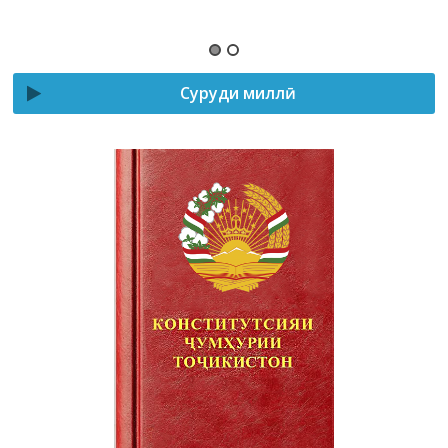
Суруди миллӣ