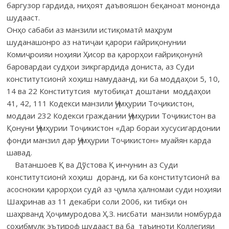
баргузор гардида, ниҳоят даъвояшон беқаноат мононда
шудааст.
Онҳо сабаби аз манзили истиқоматӣ маҳрум
шуданашонро аз натиҷаи қарори ғайриқонунии
Комиҷроияи ноҳияи Ҳисор ва қарорҳои ғайриқонунӣ
баровардаи судҳои зикргардида дониста, аз Суди
конститутсионӣ хоҳиш намудаанд, ки ба моддаҳои 5, 10,
14 ва 22 Конститутсия мутобиқат доштани моддаҳои
41, 42, 111 Кодекси манзили Ҷумҳурии Тоҷикистон,
моддаи 232 Кодекси граждании Ҷумҳурии Тоҷикистон ва
Қонуни Ҷумҳурии Тоҷикистон «Дар бораи хусусигардонии
фонди манзил дар Ҷумҳурии Тоҷикистон» муайян карда
шавад.
Ватаншоев Қ ва Дўстова Қ инчунин аз Суди
конститутсионӣ хоҳиш доранд, ки ба конститутсионӣ ва
асоснокии қарорҳои судӣ аз ҷумла ҳалномаи суди ноҳияи
Шаҳринав аз 11 декабри соли 2006, ки тибқи он
шаҳрванд Ҳоҷимуродова Ҳ.З. нисбати манзили номбурда
соҳибмулк эътироф шудааст ва ба таъиноти Коллегияи