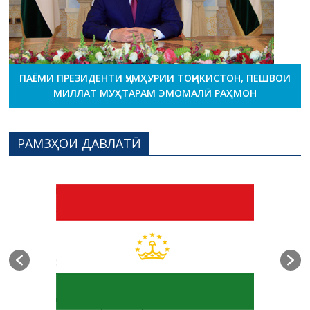
ПАЁМИ ПРЕЗИДЕНТИ ҶУМҲУРИИ ТОҶИКИСТОН, ПЕШВОИ
МИЛЛАТ МУҲТАРАМ ЭМОМАЛӢ РАҲМОН
РАМЗҲОИ ДАВЛАТӢ