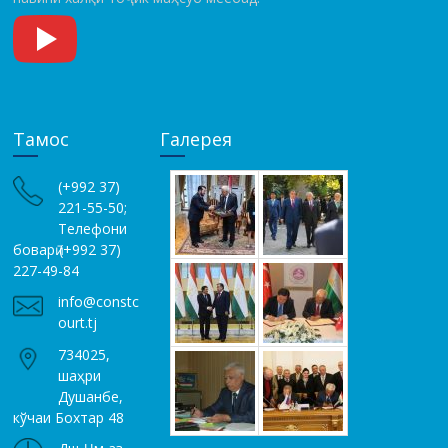
Тамос
Галерея
(+992 37)
221-55-50;
Телефони
боварӣ (+992 37)
227-49-84
info@constc
ourt.tj
734025,
шаҳри
Душанбе,
кўчаи Бохтар 48