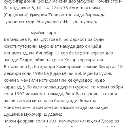
хусусигардонии фонди манзил дар Ҷумҳурии Тоҷикистон»
ба моддаҳои 5, 10, 14, 22 ва 36 Конститутсияи
(Сарқонуни) Ҷумҳурии Тоҷикистон дида баромада,
гузориши судя Абдуллоев Л.И. – ро шунида,
муайян кард:
Ватаншоев Қ. ва Дўстова К. бо дархост ба Суди
конститутсионӣ муроҷиат намуда дар он қайд
менамоянд, ки бинобар 13 сол ба сифати коргар дар
заводи Гидрозойли шаҳраки Ҳисор кор кардани
Ватаншоев Қ . бо қарори Комиҷроияи ноҳияи Ҳисор аз 10
декабри соли 1990 ба ў дар кўчаи Бобоҷон Ғафуров,
хонаи 9 манзили истиқоматии сеҳуҷрадор, ҷудо
карданд, ў бо аҳли оилааш дар ин суроға то моҳи ноябри
соли 1992 истиқомат намуда, бинобар вазнин гаштани
авзои сиёсии кишвар ва бо мақсади бехатар
монданашон дари хонаро маҳкам карда ба шаҳри
Душанбе муҳоҷир шудаанд.
Моҳи феврали соли 1993 Комиҷроияи ноҳияи Ҳисор аз