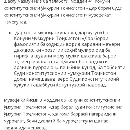
шаклу мазмун низ ба талаботи моддаи 41 Ќонуни
конститутсионии Ҷумҳурии Тоҷикистон «Дар бораи Суди
конститутсионии Ҷумҳурии Тоҷикистон» мувофиќат
намекунад;
дархости муроҷиаткунанда, дар хусуси ба
Ќонуни Ҷумҳурии Тоҷикистон «Дар бораи
фаъолияти баҳодиҳӣ» ворид кардани меъёри
дахлдор, ки «розигии соҳибмулкро оид ба
гирифта шудани молу мулки шахсиаш барои
эҳтиёҷоти давлат ва ҷамъият бо пардохти
арзиши пурраи он» пешбинӣ кунад, ба тобеияти
Суди конститутсионии Ҷумҳурии Тоҷикистон
дохил намешавад, зеро Суди конститутсионӣ
ҳуќуќи ташаббуси ќонунгузорӣ надорад.
Мувофиќи ќисми 3 моддаи 66 Ќонуни конститутсионии
Ҷумҳурии Тоҷикистон «Дар бораи Суди конститутсионии
Ҷумҳурии Тоҷикистон», ҳангоми баррасӣ нагардидани
муроҷиат, боҷи давлатӣ ба муроҷиаткунанда пас
гардонида мешавад.