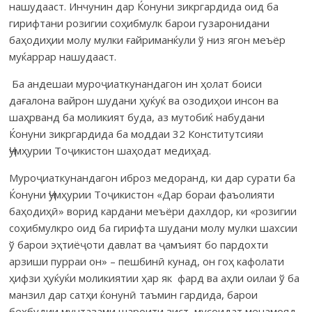
нашудааст. Инчунин дар Ќонуни зикргардида оид ба
гирифтани розигии соҳибмулк барои гузаронидани
баҳодиҳии молу мулки ғайриманќули ў низ ягон меъёр
муќаррар нашудааст.
Ба андешаи муроҷиаткунандагон ин ҳолат боиси
дағалона вайрон шудани ҳуќуќ ва озодиҳои инсон ва
шаҳрванд ба моликият буда, аз мутобиќ набудани
Ќонуни зикргардида ба моддаи 32 Конститутсияи
Ҷумҳурии Тоҷикистон шаҳодат медиҳад.
Муроҷиаткунандагон иброз медоранд, ки дар сурати ба
Ќонуни Ҷумҳурии Тоҷикистон «Дар бораи фаъолияти
баҳодиҳӣ» ворид кардани меъёри дахлдор, ки «розигии
соҳибмулкро оид ба гирифта шудани молу мулки шахсии
ў барои эҳтиёҷоти давлат ва ҷамъият бо пардохти
арзиши пурраи он» – пешбинӣ кунад, он гоҳ кафолати
ҳифзи ҳуќуќи моликиятии ҳар як фард ва аҳли оилаи ў ба
манзил дар сатҳи ќонунӣ таъмин гардида, барои
беҳбудии мунтазами шароити зист, мусоидат менамояд.