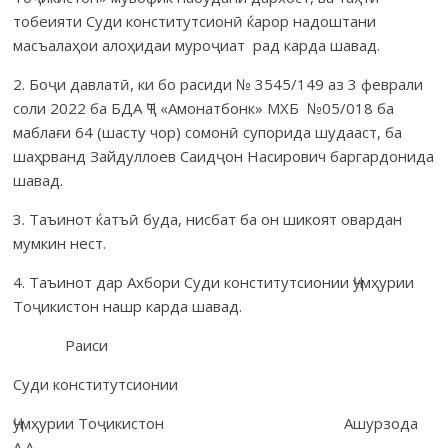
тобеияти Суди конститутсионӣ ќарор надоштани
масъалаҳои алоҳидаи муроҷиат рад карда шавад.
2. Боҷи давлатӣ, ки бо расиди № 3545/149 аз 3 феврали
соли 2022 ба БДА ҶТ «Амонатбонк» МХБ №05/018 ба
маблағи 64 (шасту чор) сомонӣ супорида шудааст, ба
шаҳрванд Зайдуллоев Саидҷон Насирович баргардонида
шавад.
3. Таъинот ќатъӣ буда, нисбат ба он шикоят овардан
мумкин нест.
4. Таъинот дар Ахбори Суди конститутсионии Ҷумҳурии
Тоҷикистон нашр карда шавад.
Раиси
Суди конститутсионии
Ҷумҳурии Тоҷикистон Ашурзода
А.А.