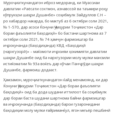
Муроҷиаткунандагон иброз медоранд, ки Муассиаи
давлатии «Раёсати сохтмон, азнавсозӣ ва таъмири роҳу
кўпрукҳои шаҳри Душанбе» соҳибмулк Зайдуллов С.Н –
ро хабардор накарда, бо мактуб аз 6 октябри соли 2021,
№ 1-570, дар асоси Ќонуни Ҷумҳурии Тоҷикистон «Дар
бораи фаъолияти баҳодиҳӣ» бо бастани шартнома аз 7
октябри соли 2021, № 74 ҳамчун фармоишгар ба
иҷрокунанда (баҳодиҳанда) КВД «Баҳодиҳӣ
(нархгузорӣ)» – маќомоти иҷроияи ҳокимияти давлатии
шаҳри Душанбе оид ба нархгузории молу мулки манзили
истиќоматии № 93а воќеъ дар кўчаи Панҷрўди шаҳри
Душанбе, фармоиш додааст.
Ҳамзамон, муроҷиаткунандагон ќайд менамоянд, ки дар
Ќонуни Ҷумҳурии Тоҷикистон «Дар бораи фаъолияти
баҳодиҳӣ» оид ба дода шудани иттилоот ба соҳибмулк
дар бораи баста шудани шартнома байни фармоишгар
ва иҷрокунанда (баҳодиҳанда) барои гузаронидани
баҳодиҳии молу мулки ғайриманќул, ягон меъёр пешбинӣ