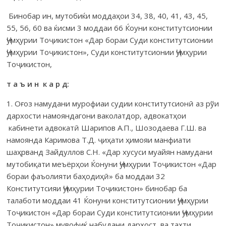
Бинобар ин, мутобиќи моддаҳои 34, 38, 40, 41, 43, 45,
55, 56, 60 ва ќисми 3 моддаи 66 Ќоуни конститутсионии
Ҷумҳурии Тоҷикистон «Дар бораи Суди конститутсионии
Ҷумҳурии Тоҷикистон», Суди конститутсионии Ҷумҳурии
Тоҷикистон,
т а ъ и н к а р д:
1. Оғоз намудани мурофиаи судии конститутсионӣ аз рўи
дархости намояндагони ваколатдор, адвокатҳои
кабинети адвокатӣ Шарипов А.П., Шозодаева Г.Ш. ва
намоянда Каримова Т.Д. ҷиҳати ҳимояи манфиати
шаҳрванд Зайдуллов С.Н. «Дар хусуси муайян намудани
мутобиқати меъёрҳои Ќонуни Ҷумҳурии Тоҷикистон «Дар
бораи фаъолияти баҳодиҳӣ» ба моддаи 32
Конститутсияи Ҷумҳурии Тоҷикистон» бинобар ба
талаботи моддаи 41 Ќонуни конститутсионии Ҷумҳурии
Тоҷикистон «Дар бораи Суди конститутсионии Ҷумҳурии
Тоҷикистон» мувофиќ набудани дархост, ва таҳти