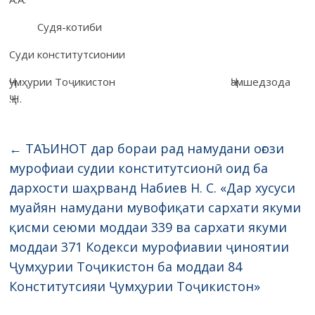
Судя-котиби
Суди конститутсионии
Ҷумҳурии Тоҷикистон Ҷамшедзода
Ҷ.Н.
←
ТАЪИНОТ дар бораи рад намудани оғози
мурофиаи судии конститутсионӣ оид ба
дархости шаҳрванд Набиев Н. С. «Дар хусуси
муайян намудани мувофиқати сархати якуми
қисми сеюми моддаи 339 ва сархати якуми
моддаи 371 Кодекси мурофиавии ҷиноятии
Ҷумҳурии Тоҷикистон ба моддаи 84
Конститутсияи Ҷумҳурии Тоҷикистон»