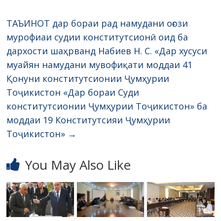
ТАЪИНОТ дар бораи рад намудани оғози
мурофиаи судии конститутсионӣ оид ба
дархости шаҳрванд Набиев Н. С. «Дар хусуси
муайян намудани мувофиқати моддаи 41
Қонуни конститутсионии Ҷумҳурии
Тоҷикистон «Дар бораи Суди
конститутсионии Ҷумҳурии Тоҷикистон» ба
моддаи 19 Конститутсияи Ҷумҳурии
Тоҷикистон»
→
You May Also Like