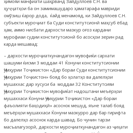
ҳимояи манфиати шаҳрванд Зайдуллоев С.Н. ва
ҳуҷҷатҳои ба он замимашударо ҳаматарафа мавриди
омўзиш ќарор дода, ќайд менамояд, ки Зайдуллоев С.Н.
субъекти муроҷиат ба Суди конститутсионӣ маҳсуб ёбад
ҳам, аммо нисбати дархости мазкур оғоз кардани
мурофиаи судии конститутсионӣ бо асосҳои зерин рад
карда мешавад:
– дархости муроҷиаткунандагон мувофиќи сархати
шашуми ќисми 3 моддаи 41 Ќонуни конститутсионии
Ҷумҳурии Тоҷикистон «Дар бораи Суди конститутсионии
Ҷумҳурии Тоҷкистон» бояд бо ҳолатҳо ва далелҳои
мушаххас дар хусуси ба моддаи 32 Конститутсияи
Ҷумҳурии Тоҷикистон мувофиќат надоштани меъёрҳои
мушаххаси Ќонуни Ҷумҳурии Тоҷикистон «Дар бораи
фаъолияти баҳодиҳӣ» асоснок мешуд, яъне талаб бояд
меъёрҳои мушаххаси Ќонуни мазкурро дар бар гирифта
бо далелҳо асоснок карда шавад. Бо чунин тарзи
масъалагузорӣ, дархости муроҷиаткунандагон аз ҷиҳати