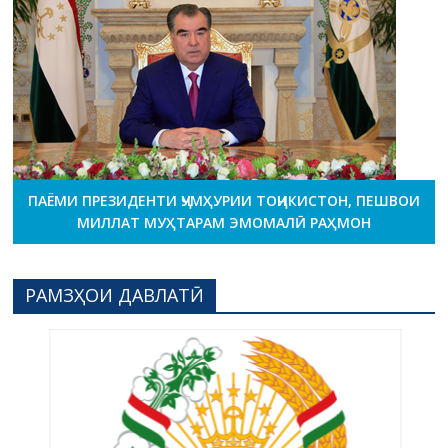
ПАЁМИ ПРЕЗИДЕНТИ ҶУМҲУРИИ ТОҶИКИСТОН, ПЕШВОИ
МИЛЛАТ МУҲТАРАМ ЭМОМАЛӢ РАҲМОН
РАМЗҲОИ ДАВЛАТӢ