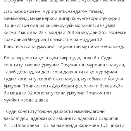
Дар баробари ин, муроҷиаткунандагон таъкид
менамоянд, ки меъёрҳои дигар ќонунгузории Ҷумҳурии
Тоҷикистон оид ба ҳифзи ҳуќуќи моликият, аз ҷумла
ќисми 2 моддаи 237, моддаи 263 ва моддаи 265 Кодекси
граждании Ҷумҳурии Тоҷикистон ба моддаи 32
Конститутсияи Ҷумҳурии Тоҷикистон мутобиќ мебошанд.
Бо назардошти ҳолатҳои зикршуда, онҳо ба Суди
конститутсионии Ҷумҳурии Тоҷикистон муроҷиат намуда,
талаб доранд, ки дар асоси дархости онҳо мурофиаи
судии конститутсионӣ оғоз намуда, мутобиқати
Ќонуни
Ҷумҳурии Тоҷикистон «Дар бораи фаъолияти баҳодиҳӣ»
ба моддаи 32 Конститутсияи Ҷумҳурии Тоҷикистон
муайян карда шавад.
Суди конститутсионӣ дархости намояндагони
ваколатдор, адвокатҳои кабинети адвокатӣ Шарипов
А.П., Шозодаева Г.Ш. ва намоянда Каримова Т.Д. ҷиҳати