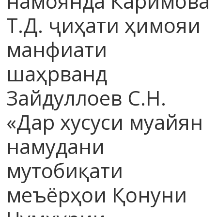
намоянда Каримова
Т.Д. ҷиҳати ҳимояи
манфиати
шаҳрванд
Зайдуллоев С.Н.
«Дар хусуси муайян
намудани
мутобиқати
меъёрҳои Қонуни