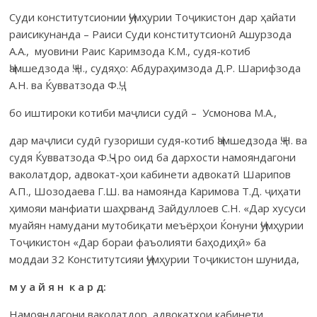
Суди конститутсионии Ҷумҳурии Тоҷикистон дар ҳайати
раисикунан­да – Раиси Суди конститутсионӣ Ашурзода
А.А., муовини Раис Каримзода К.М., судя-котиб
Ҷамшедзода Ҷ.Н., судяҳо: Абдураҳимзода Д.Р. Шарифзода
А.Н. ва Ќувватзода Ф.Ҷ.,
бо иштироки котиби маҷлиси судӣ – Усмонова М.А.,
дар маҷлиси судӣ гузориши судя-котиб Ҷамшедзода Ҷ.Н. ва
судя Ќувватзода Ф.Ҷ.- ро оид ба дархости
намояндагони
ваколатдор, адвокат-ҳои кабинети адвокатӣ Шарипов
А.П., Шозодаева Г.Ш. ва намоянда Каримова Т.Д. ҷиҳати
ҳимояи манфиати шаҳрванд Зайдуллоев С.Н. «Дар хусуси
муайян намудани мутобиқати меъёрҳои Ќонуни Ҷумҳурии
Тоҷикистон «Дар бораи фаъолияти баҳодиҳӣ» ба
моддаи 32 Конститутсияи Ҷумҳурии Тоҷикистон шунида,
м у а й я н к а р д:
Намояндагони ваколатдор, адвокатҳои кабинети