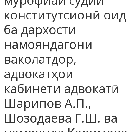
конститутсионӣ оид
ба дархости
намояндагони
ваколатдор,
адвокатҳои
кабинети адвокатӣ
Шарипов А.П.,
Шозодаева Г.Ш. ва