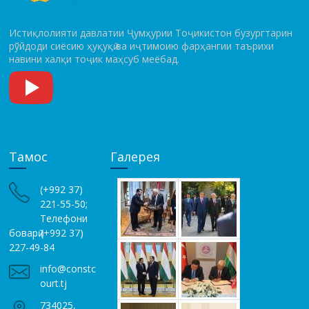
Истиқлолияти давлатии Ҷумҳурии Тоҷикистон бузургтарин
рўй­до­ди сиёсию ҳуқуқӣ ва иҷтимоию фарҳангии таърихи
навини халқи тоҷик маҳсуб меёбад.
Тамос
Галерея
(+992 37)
221-55-50;
Телефони
боварӣ (+992 37)
227-49-84
info@constc
ourt.tj
734025,