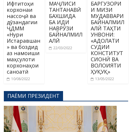
Ифтитоҳи
МАҶЛИСИ
БАРГУЗОРИ
корхонаи
ТАНТАНАВӢ
И МИЗИ
нассоҷӣ ва
БАХШИДА
МУДАВВАРИ
дӯзандагии
БА ИДИ
БАЙНАЛМИЛ
ҶДММ
НАВРӮЗИ
АЛӢ ТАҲТИ
«Нури
БАЙНАЛМИЛ
УНВОНИ:
Истаравшан
АЛӢ
«АДОЛАТИ
» ва боздид
СУДИИ
22/03/2022
аз намоиши
КОНСТИТУТ
маҳсулоти
СИОНӢ ВА
корхонаҳои
ВОЛОИЯТИ
саноатӣ
ҲУҚУҚ»
10/08/2022
13/05/2022
ПАЁМИ ПРЕЗИДЕНТ