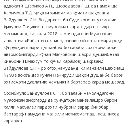
адвокатӣ Шарипов А.П., Шозодаева Г.Ш. ва намоянда
Каримова Т.Д. ҷиҳати ҳимояи манфиати шаҳрванд
Зайдуллоев С.Н. бо дархост ба Суди конститутсионии
Ҷумҳурии Тоҷикистон муроҷиат карда, дар он зикр
менамоянд, ки соли 2018 намояндагони Муассисаи
давлатии «Раёсати сохтмон, азнавсозӣ ва таъмири роҳу
кўпрукҳои шаҳри Душанбе» бо сабаби сохтмони роҳи
автомобилгарди кўчаи Маяковскии шаҳри Душанбе (аз
хиёбони Н.Махсум то кўчаи Карамов) шаҳрванд
Зайдуллоев С.Н.– ро огоҳ намуданд, ки манзили шахсиаш
№ 93а воќеъ дар кўчаи Панҷрўди шаҳри Душанбе барои
эҳтиёҷоти давлатию ҷамъиятӣ бартараф карда мешавад.
Соҳибмулк Зайдуллоев С.Н. бо талаби намояндагони
муассисаи зикргардида ҳуҷҷатҳои манзилашро барои
ҳалли масъалаи пардохти ҷуброни зарар бинобар
бартараф намудани манзили истиќоматиаш, пешниҳод
кардааст.